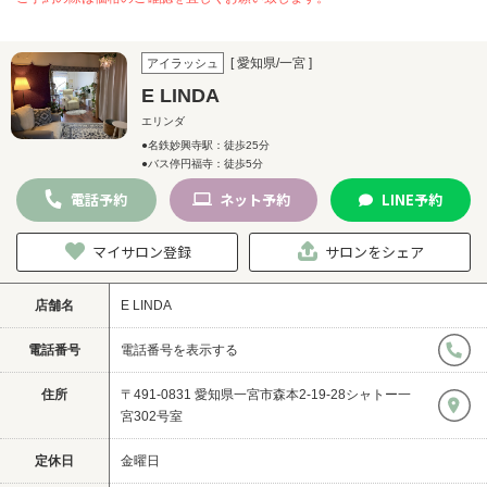
[ 愛知県/一宮 ]
アイラッシュ
E LINDA
エリンダ
●名鉄妙興寺駅：徒歩25分
●バス停円福寺：徒歩5分
電話
予約
ネット
予約
LINE
予約
マイサロン登録
サロンをシェア
店舗名
E LINDA
電話番号
電話番号を表示する
住所
〒491-0831 愛知県一宮市森本2-19-28シャトー一
宮302号室
定休日
金曜日