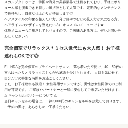
スカルプタトゥーは、韓国や海外の美容業界で注目されており、手軽にボリ
ューム感を演出できる新しい選択肢として人気です。定期的なメンテナンス
で長持ちし、自然な仕上がりが持続します◎
ヘアスタイルの印象を整えたい方、分け目やつむじの見え方が気になる方、
ヘアラインのデザインを整えたい方にオススメのメニューです★
体験メニューもご用意しておりますので、ご興味のある方は、ぜひお問い合
わせください☆
完全個室でリラックス＊ミセス世代にも大人気！ お子様
連れもOKです◎
E LINDAは完全個室のプライベートサロン。 落ち着いた空間で、40・50代の
方もゆったりとリラックスしながら施術を受けられます。 人目を気にせず、
自分だけの特別な時間をお過ごしください。
また、お子様連れも歓迎！ 女性専用サロンですが、男性は女性同伴でのご利
用が可能です。 ご家族やパートナーと一緒に安心してご来店いただけます。
⚠ キャンセルポリシーについて ⚠
当日キャンセルの場合は、一律3,000円のキャンセル料を頂戴しております。
ご予約の際は、あらかじめご了承ください。