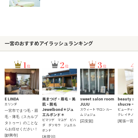
一宮のおすすめアイラッシュランキング
1
2
3
4
位
位
位
E LINDA
美まつげ・眉毛・美
sweet salon room
beauty sa
肌・脱毛
JUJU
shucre 
エリンダ
Jewelbond＊ジュ
スウィート サロン ルー
ビューティーサ
一宮市でまつ毛・眉
エルボンド＊
ム ジュジュ
クレ イチノミ
毛・薄毛（スカルプ
ビマツゲ マユゲ ビハ
[苅安賀]
[尾張一宮]
タトゥー）のことな
ダ ダツモウ ジュエル
らお任せください！
ボンド
[妙興寺]
[木曽川]