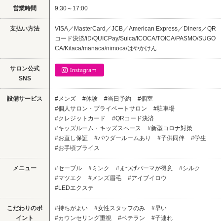
営業時間
9:30～17:00
支払い方法
VISA／MasterCard／JCB／American Express／Diners／QR
コード決済/iD/QUICPay/Suica/ICOCA/TOICA/PASMO/SUGO
CA/Kitaca/manaca/nimoca/はやかけん
サロン公式
SNS
設備サービス
#メンズ
#体験
#当日予約
#個室
#個人サロン・プライベートサロン
#駐車場
#クレジットカード
#QRコード決済
#キッズルーム・キッズスペース
#新型コロナ対策
#お直し保証
#パウダールームあり
#子供同伴
#学生
#お手頃プライス
メニュー
#セーブル
#ミンク
#まつげパーマが得意
#シルク
#マツエク
#メンズ眉毛
#アイブイロウ
#LEDエクステ
こだわりのポ
#持ちがよい
#女性スタッフのみ
#早い
イント
#カウンセリング重視
#ベテラン
#子連れ