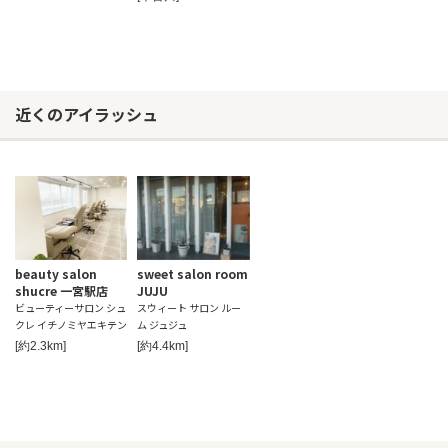
近くのアイラッシュ
beauty salon
sweet salon room
shucre 一宮駅店
JUJU
ビューティーサロン シュ
スウィート サロン ルー
クレ イチノミヤエキテン
ム ジュジュ
[約2.3km]
[約4.4km]