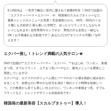
E LINDAは、一宮市で幅広い世代に愛されて創業8年目 ！SNSで話題の
「エクステ＋パーマ＝エクパー」や、韓国発のスカルプタトゥーなど、
最新トレンドのメニューが充実！完全個室だから、40代・50代のミセ
ス層にも大好評◎ 落ち着いた空間で、ゆったりリラックスしながらキ
レイになれます♪ 女性専用サロンですが、男性の方も女性と一緒なら
OK！お子様連れも大歓迎です♡ あなただけの"オリジナル可愛い"を叶
えます！
エクパー推し！トレンド満載の人気サロン★
SNSで話題の**エクステ＋パーマ＝「エクパー」**をはじめ、ワンホン、束感
まつ毛、ダブルフラット、上下まつ毛パーマなど、最旬メニューを豊富にご
用意しています◎
エクパーは、エクステのボリューム感とパーマのカール感を絶妙に組み合わ
せることで、自然なのに華やかな目元を演出！朝のメイク時間を短縮しつ
お問い合わせ
つ、どの角度から見ても美しい仕上がりに。ワンホンや束感まつ毛、ダブル
フラットなど、トレンドデザインも自由自在です♪
韓国発の最新美容【スカルプタトゥー】導入！