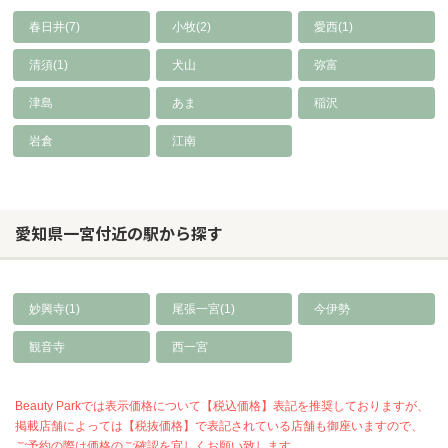
春日井(7)
小牧(2)
愛西(1)
清須(1)
犬山
弥富
津島
あま
稲沢
岩倉
江南
愛知県一宮付近の駅から探す
妙興寺(1)
尾張一宮(1)
今伊勢
観音寺
西一宮
Beauty Parkでは表示価格について【税込価格】表記を推奨しておりますが、
掲載店舗によっては【税抜価格】で表記されている店舗も御座いますので、
ご予約の際は価格のご確認を宜しくお願い致します。