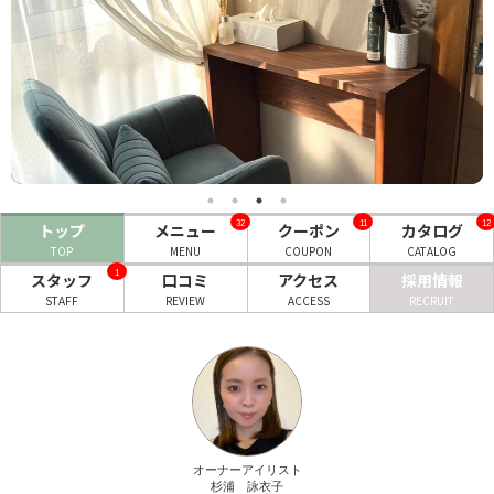
ヘアサロン
ネイルサロン
まつげサロン
エステサロン
リラクゼーションサロン
32
11
12
トップ
メニュー
クーポン
カタログ
TOP
MENU
COUPON
CATALOG
美容クリニック
1
スタッフ
口コミ
アクセス
採用情報
STAFF
REVIEW
ACCESS
RECRUIT
ヘアカタログ
ネイルカタログ
メンズカタログ
オーナーアイリスト
杉浦 詠衣子