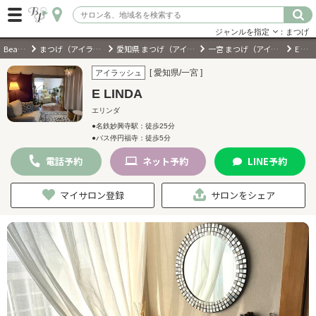
ジャンルを指定
：まつげ
BeautyPark
まつげ（アイラッシュ）サロン
愛知県 まつげ（アイラッシュ）サロン
一宮 まつげ（アイラッシュ）サロン
E LINDA
ログイン
[ 愛知県/一宮 ]
アイラッシュ
E LINDA
会員登録
（無料）
エリンダ
●名鉄妙興寺駅：徒歩25分
●バス停円福寺：徒歩5分
キーワード検索
電話
予約
ネット
予約
LINE
予約
ジャンルを選択
マイサロン登録
サロンをシェア
キーワードで検索
近くのサロンを探す
現在地から探す