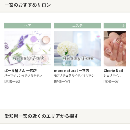
一宮のおすすめサロン
ヘア
エステ
ネイ
ぱーま屋さん 一宮店
more natural 一宮店
Cherie Nail
パーマヤサンイチノミヤテン
モアナチュラルイチノミヤテン
シェリネイル
[尾張一宮]
[尾張一宮]
[尾張一宮]
愛知県一宮の近くのエリアから探す