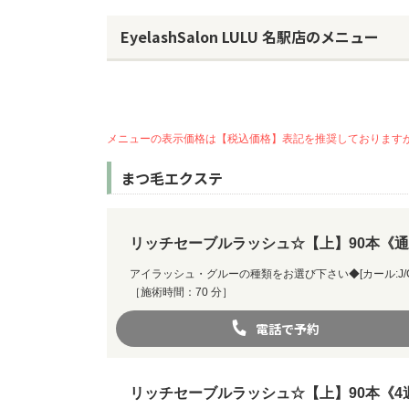
EyelashSalon LULU 名駅店のメニュー
メニューの表示価格は【税込価格】表記を推奨しております
まつ毛エクステ
リッチセーブルラッシュ☆【上】90本《
アイラッシュ・グルーの種類をお選び下さい◆[カール:J/C/CC/D
［施術時間：70 分］
電話で予約
リッチセーブルラッシュ☆【上】90本《4