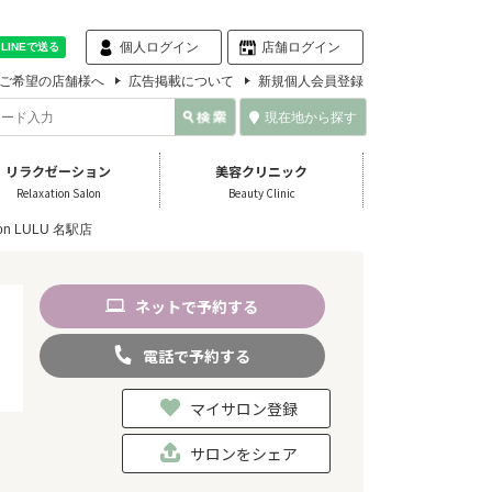
個人ログイン
店舗ログイン
ご希望の店舗様へ
広告掲載について
新規個人会員登録
現在地から探す
リラクゼーション
美容クリニック
Relaxation Salon
Beauty Clinic
lon LULU 名駅店
ネット
で
予約
する
電話
で
予約
する
マイサロン登録
サロンをシェア