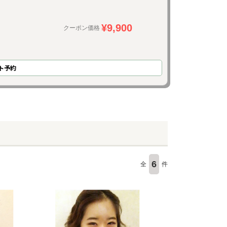
¥9,900
クーポン価格
ト予約
6
全
件