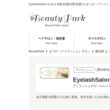
EyelashSalon LULU 名駅店[愛知県/名駅] のまつげ（ア
Beauty Park Japan
ヘアサロン・美容室
ネイルサロン
Hair Salon
Nail Salon
BeautyPark
まつげ（アイラッシュ）サロン
愛知県 ま
[ 愛知県/名
アイラッシュ
EyelashSal
アイラッシュサロンルルメ
名古屋駅太閤通り口を南に直進、信号を渡った次の角を