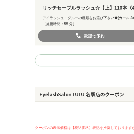
リッチセーブルラッシュ☆【上】110本《
アイラッシュ・グルーの種類をお選び下さい◆[カール:J/C/CC/D
［施術時間：55 分］
電話で予約
EyelashSalon LULU 名駅店のクーポン
クーポンの表示価格は【税込価格】表記を推奨しております