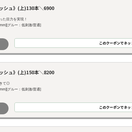
ュ》(上)130本＼6900
った目力を実現！
14mm][グルー：低刺激/普通]
このクーポンでネッ
ュ》(上)150本＼8200
きて◎
14mm][グルー：低刺激/普通]
このクーポンでネッ