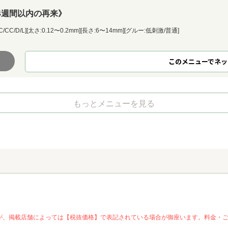
4週間以内の再来》
/L][太さ:0.12〜0.2mm][長さ:6〜14mm][グルー:低刺激/普通]
このメニューでネッ
もっとメニューを見る
が、掲載店舗によっては【税抜価格】で表記されている場合が御座います。料金・