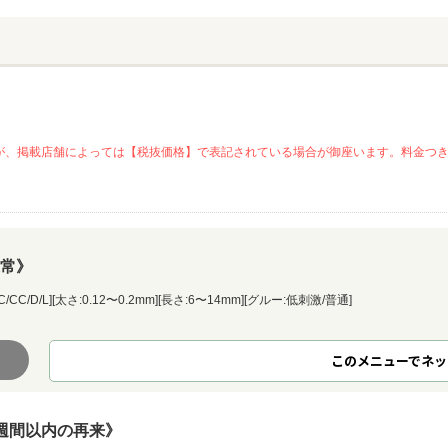
が、掲載店舗によっては【税抜価格】で表記されている場合が御座います。料金つ
通常》
/L][太さ:0.12〜0.2mm][長さ:6〜14mm][グルー:低刺激/普通]
このメニューでネッ
週間以内の再来》