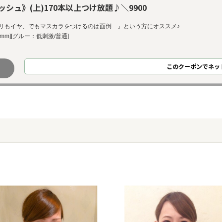
ュ》(上)170本以上つけ放題♪＼9900
リもイヤ、でもマスカラをつけるのは面倒…』という方にオススメ♪
14mm][グルー：低刺激/普通]
このクーポンでネッ