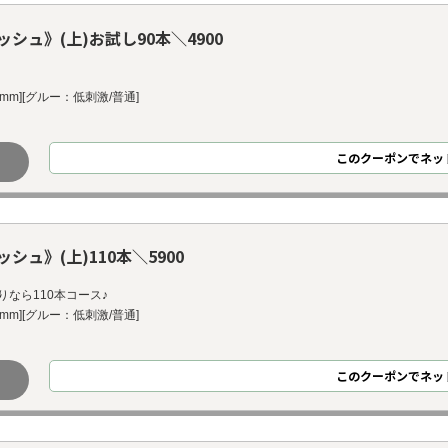
ュ》(上)お試し90本＼4900
14mm][グルー：低刺激/普通]
このクーポンでネッ
ュ》(上)110本＼5900
なら110本コース♪
14mm][グルー：低刺激/普通]
このクーポンでネッ