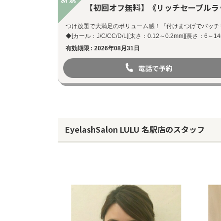
【初回オフ無料】《リッチセーブルラッシ
つけ放題で大満足のボリューム感！『付けまつげでバッチ
◆[カール：J/C/CC/D/L][太さ：0.12～0.2mm][長さ：6～
有効期限 : 2026年08月31日
電話で予約
EyelashSalon LULU 名駅店のスタッフ