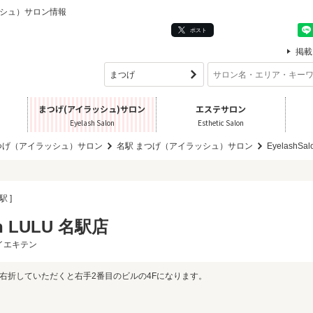
イラッシュ）サロン情報
ポスト
掲載
まつげ(アイラッシュ)サロン
エステサロン
Eyelash Salon
Esthetic Salon
つげ（アイラッシュ）サロン
名駅 まつげ（アイラッシュ）サロン
EyelashSa
駅 ]
on LULU 名駅店
イエキテン
右折していただくと右手2番目のビルの4Fになります。