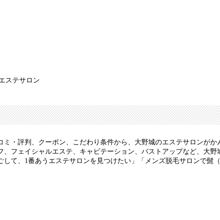
 エステサロン
コミ・評判、クーポン、こだわり条件から、大野城のエステサロンがか
フ、フェイシャルエステ、キャビテーション、バストアップなど、大野
ごして、1番あうエステサロンを見つけたい」「メンズ脱毛サロンで髭