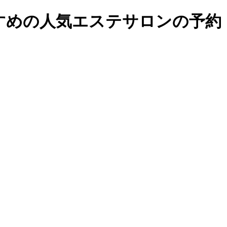
めの人気エステサロンの予約・検索｜