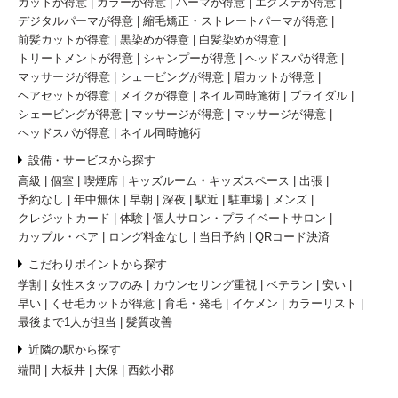
カットが得意
カラーが得意
パーマが得意
エクステが得意
デジタルパーマが得意
縮毛矯正・ストレートパーマが得意
前髪カットが得意
黒染めが得意
白髪染めが得意
トリートメントが得意
シャンプーが得意
ヘッドスパが得意
マッサージが得意
シェービングが得意
眉カットが得意
ヘアセットが得意
メイクが得意
ネイル同時施術
ブライダル
シェービングが得意
マッサージが得意
マッサージが得意
ヘッドスパが得意
ネイル同時施術
設備・サービスから探す
高級
個室
喫煙席
キッズルーム・キッズスペース
出張
予約なし
年中無休
早朝
深夜
駅近
駐車場
メンズ
クレジットカード
体験
個人サロン・プライベートサロン
カップル・ペア
ロング料金なし
当日予約
QRコード決済
こだわりポイントから探す
学割
女性スタッフのみ
カウンセリング重視
ベテラン
安い
早い
くせ毛カットが得意
育毛・発毛
イケメン
カラーリスト
最後まで1人が担当
髪質改善
近隣の駅から探す
端間
大板井
大保
西鉄小郡