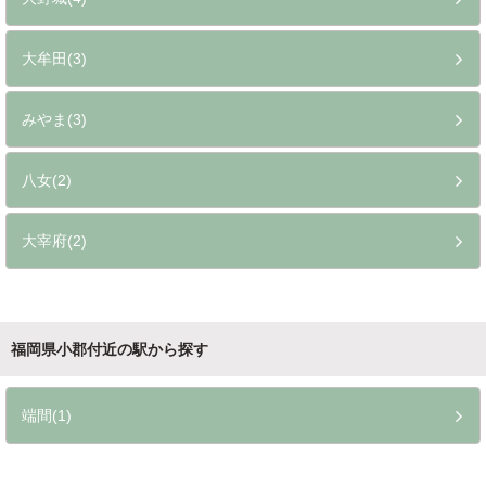
大牟田(3)
みやま(3)
八女(2)
大宰府(2)
福岡県小郡付近の駅から探す
端間(1)