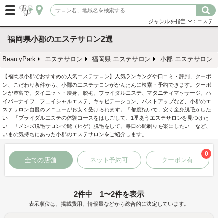
ジャンルを指定
：エステ
福岡県小郡のエステサロン2選
BeautyPark
エステサロン
福岡県 エステサロン
小郡 エステサロン
【福岡県小郡でおすすめの人気エステサロン】人気ランキングや口コミ・評判、クーポ
ン、こだわり条件から、小郡のエステサロンがかんたんに検索・予約できます。クーポ
ンが豊富で、ダイエット・痩身、脱毛、ブライダルエステ、マタニティマッサージ、ハ
イパーナイフ、フェイシャルエステ、キャビテーション、バストアップなど、小郡のエ
ステサロン自慢のメニューがお安く受けられます。「都度払いで、安く全身脱毛がした
い」「ブライダルエステの体験コースをはしごして、1番あうエステサロンを見つけた
い」「メンズ脱毛サロンで髭（ヒゲ）脱毛をして、毎日の髭剃りを楽にしたい」など、
いまの気持ちにあった小郡のエステサロンをご紹介します。
0
全ての店舗
ネット予約可
クーポン有
2件中 1〜2件を表示
表示順位は、掲載費用、情報量などから総合的に決定しています。