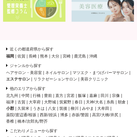
近くの都道府県から探す
福岡
佐賀
長崎
熊本
大分
宮崎
鹿児島
沖縄
ジャンルから探す
ヘアサロン・美容室
ネイルサロン
マツエク・まつげパーマサロン
エステサロン
リラクゼーションサロン
美容クリニック
他のエリアから探す
北九州
中間
行橋
豊前
直方
宮若
飯塚
嘉麻
田川
宗像
福津
古賀
大宰府
大野城
筑紫野
春日
天神/大名
糸島
朝倉
小郡
久留米
うきは
八女
筑後
柳川
みやま
大牟田
薬院/渡辺通/桜坂
西新/姪浜
博多
赤坂/警固
高宮/大橋/井尻
香椎
橋本/次郎丸/野芥
こだわりメニューから探す