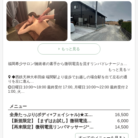
もっと見る
福岡希少サロン!施術者の素手から微弱電流を流すリンパドレナージュ「エナジーボディケア」が人気の隠れ家的プライベートサロン☆
もっと見る
◆西鉄天神大牟田線 端間駅より徒歩でお越しの場合駅を出て左右の通
りを左に進ん…
日曜日:10:00〜18:00 最終受付 17:00, 月曜日:10:00〜22:00 最終受付 2
1:00, 火…
メニュー
全身たっぷり(ボディ+フェイシャル)★エナジーボディ…
16,500
【新規限定】【まずはお試し】微弱電流リンパマッサ…
6,000
【再来限定】微弱電流リンパマッサージ“エナジーボデ…
14,500