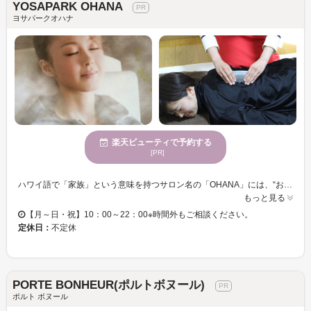
YOSAPARK OHANA
ヨサパークオハナ
楽天ビューティで予約する
[PR]
ハワイ語で「家族」という意味を持つサロン名の「OHANA」には、“お客様一人ひとりを家族のように大切に思い、親身になってケアできますように”というオーナーの願いが込められています。末永く付き合える家族のような関係を目指す癒しのプライベートサロン【YOSAPARK OHANA】で癒しとキレイの両方を手に入れませんか？ 血行促進・脂肪燃焼・代謝UPを始めとし、女性特有のお悩みや冷え・むくみ・便秘の改善、美肌効果も期待できるハーバルトリートメント『YOSA』。ラジウム鉱石が練りこまれたYOSAウェア・保湿性の高いチタンエッジケープを着用し、専用のイスに座って、厳選された11種類のハーブをブレンドした温ミストに全身を包まれるだけ！ハーブの香りに癒されながら大量発汗でき、心も身体もスッキリします◎ ダイエットにぴったりのメニュー、YOSA＋リンパマッサージ＋脂肪燃焼ベルト付の＜楽しぼりコース＞がオススメ！マッサージでリンパの流れを良くすることで、YOSAの効果がより一層強まり、身体の中の不要物を排出する力が高まるんです◎！ぜひ一度ヤミツキになるスッキリ感を体感してみてください！！
もっと見る
【月～日・祝】10：00～22：00※時間外もご相談ください。
定休日：
不定休
PORTE BONHEUR(ポルトボヌール)
ポルト ボヌール