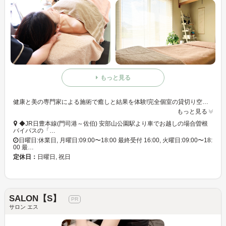
もっと見る
健康と美の専門家による施術で癒しと結果を体験!完全個室の貸切り空間で、自分だけの心落ち着くひと時をお過ごしください。
もっと見る
◆JR日豊本線(門司港～佐伯) 安部山公園駅より車でお越しの場合曽根
バイパスの「…
日曜日:休業日, 月曜日:09:00〜18:00 最終受付 16:00, 火曜日:09:00〜18:
00 最…
定休日：
日曜日, 祝日
SALON【S】
サロン エス