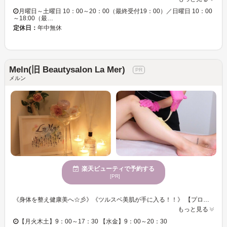
月曜日～土曜日 10：00～20：00（最終受付19：00）／日曜日 10：00
～18:00（最…
定休日：
年中無休
Meln(旧 Beautysalon La Mer)
メルン
楽天ビューティで予約する
[PR]
《身体を整え健康美へ☆彡》《ツルスベ美肌が手に入る！！》 【プロの技を独り占め！カウンセリングから仕上げまでマンツーマンで対応♪】 白を基調とした清潔感あふれる落ち着いた雰囲気の店内でリラックス◎ 周りの目が気にならない個室。オールハンドの深リンパのアプローチで不調を改善 肌に優しい”シュガーリング脱毛”は肌が弱い方にもオススメ！！ お客様の理想を叶えます♪《理想の健康美》を手に入れませんか？
もっと見る
【月火木土】9：00～17：30 【水金】9：00～20：30