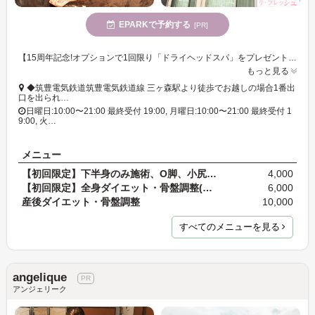
EPARKで予約する
[PR]
【15周年記念!オプションで1回限り「ドライヘッドスパ」をプレゼント☆】「美容調整」が人気のプライベートサロンです☆ ダイエット中の方、ボディラインを整えたい方はぜひ! お子様連れでもお気軽に♪
もっと見る
◆筑豊電気鉄道筑豊電気鉄道線 三ヶ森駅より徒歩でお越しの場合1番出
口を出られ…
日曜日:10:00〜21:00 最終受付 19:00, 月曜日:10:00〜21:00 最終受付 1
9:00, 火…
メニュー
【初回限定】下半身のみ施術、O脚、小尻美脚調整(カ…
4,000
【初回限定】全身ダイエット・骨盤調整(カウンセリン…
6,000
産後ダイエット・骨盤調整
10,000
すべてのメニューを見る
angelique
アンジェリーク