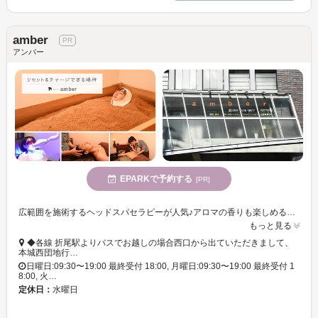
amber
アンバー
EPARKで予約する
[PR]
広範囲を施術するヘッドスパセラピーが人気♪アロマの香りも楽しめる女性専用サロン☆酵素温浴で身体の芯からポカポカに。
もっと見る
◆各線 折尾駅よりバスでお越しの場合西口から出ていただきまして、
本城西団地行…
日曜日:09:30〜19:00 最終受付 18:00, 月曜日:09:30〜19:00 最終受付 1
8:00, 火…
定休日：
水曜日