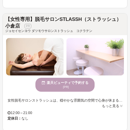
【女性専用】脱毛サロンSTLASSH（ストラッシュ）
小倉店
ジョセイセンヨウ ダツモウサロンストラッシュ コクラテン
楽天ビューティで予約する
[PR]
女性脱毛サロンストラッシュは、穏やかな雰囲気の空間で心身が休まる時間を提供します。脱毛と同時に毛穴ケアができる独自のエレクトロポレーション脱毛で、美容成分を角質層まで届け、ツルツルの肌に整えます。スタッフが、ムダ毛や毛穴の悩みに合わせて最適なプランをご提案。メイクが映える肌を目指す方にぴったりのサービスです。個室でプライバシーも守られ、クレジットカードも利用可能。初めての方にも体験メニューをご用意し、学割やブライダル、フェイシャル脱毛にも対応しています。新しい自分に出会えるチャンスをお見逃しなく、ぜひ一度足を運んでみてください。
もっと見る
12:00～21:00
定休日：
なし