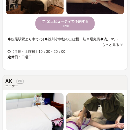
楽天ビューティで予約する
[PR]
◆折尾駅駅より車で7分◆浅川小学校のほぼ横 駐車場完備◆浅川マルショクの真裏◆大人のためのエステサロン『aphrodite』全身リンパケアコースやスリミングコース、お悩み別に選べるフェイシャルケアなど、贅沢なオールハンドのトリートメントを体感できる贅沢なサロンです。完全個室のプライベート空間は、アットホームな雰囲気で、リラックスできる◎上質ケアをプチプライスで、ずっと綺麗のお手伝い♪
もっと見る
【月曜～土曜日】10：30～20：00
定休日：
日曜日
AK
エーケー