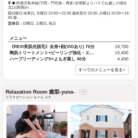
◆JR鹿児島本線(下関・門司港～博多) 折尾駅よりバスでお越しの場合
北口(西側)か…
日曜日:休業日, 月曜日:10:00〜22:00 最終受付 20:00, 火曜日:10:00〜16:
00 最…
定休日：
日曜日, 土曜日, 祝日
メニュー
《REVI美肌光脱毛》全身+顔(VIOあり) 70分
18,700
陶肌トリートメント+ピーリング強化・エンザイムGジ…
15,400
ハーブリーディング®+よもぎ蒸し 40分
4,400
すべてのメニューを見る
Relaxation Room 癒梨-yuna-
リラクゼーション ルーム ユナ