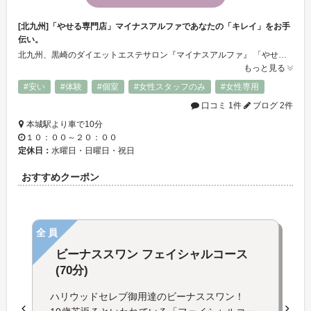
[北九州]「やせる専門店」マイナスアルファであなたの「キレイ」をお手
伝い。
北九州、黒崎のダイエットエステサロン『マイナスアルファ』 「やせる専門店」として、 あなたの「キレイ」と「健康」を応援します！！ 是非、一度ご体験ください。スタッフ一同お待ちしております。
もっと見る
#安い
#体験
#個室
#女性スタッフのみ
#女性専用
口コミ 1件
ブログ 2件
本城駅より車で10分
１０：００～２０：００
定休日：
水曜日・日曜日・祝日
おすすめクーポン
全員
ビーナススワン フェイシャルコース
(70分)
ハリウッドセレブ御用達のビーナススワン！