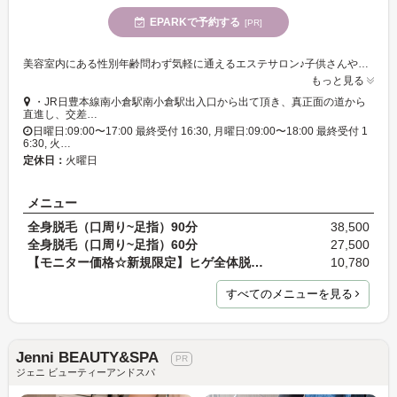
EPARKで予約する
[PR]
美容室内にある性別年齢問わず気軽に通えるエステサロン♪子供さんやファミリーでの来店も多く、若い女性だけでなく男性でも気兼ねなく来店できます○またお一人で待てる年齢ならお子様同伴も大歓迎!
もっと見る
・JR日豊本線南小倉駅南小倉駅出入口から出て頂き、真正面の道から
直進し、交差…
日曜日:09:00〜17:00 最終受付 16:30, 月曜日:09:00〜18:00 最終受付 1
6:30, 火…
定休日：
火曜日
メニュー
全身脱毛（口周り~足指）90分
38,500
全身脱毛（口周り~足指）60分
27,500
【モニター価格☆新規限定】ヒゲ全体脱毛 20分 2回コ…
10,780
すべてのメニューを見る
Jenni BEAUTY&SPA
ジェニ ビューティーアンドスパ