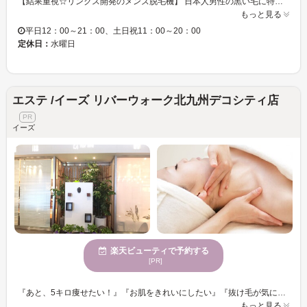
【結果重視☆リンクス開発のメンズ脱毛機】 日本人男性の黒い毛に特化した、男性専用脱毛機をリンクスが完全独自開発。 提携メーカーと共に、部品の一つひとつ上質なものを厳選しながら改良を重ねることで高い脱毛効果と安全性の両立を実現しました♪ 男性の太い毛でも痛みを軽減できるよう、冷却機能を極限まで高めることに成功☆ お客様の肌質・毛質に合わせしっかりと毛にアプローチしていきます。 【男性脱毛技能士】 男性脱毛技能士達がどんなお悩みもお伺いします！ 男性だからこそのお悩みもお気軽にご相談ください♪ お肌の状態・毛量・お悩みに合わせた最適なプランをご提案します☆ 当日予約大歓迎♪ 完全予約制ですのでお電話にてお問い合わせください☆
もっと見る
平日12：00～21：00、土日祝11：00～20：00
定休日：
水曜日
エステ /イーズ リバーウォーク北九州デコシティ店
イーズ
楽天ビューティで予約する
[PR]
『あと、5キロ痩せたい！』『お肌をきれいにしたい』『抜け毛が気になる』等 あらゆるお悩みに対応できます。 カウンセラーによるカウンセリング、お体やお肌に合わせた機器と施術をご案内させていただいています♪ 改善はもちろん日頃の疲れを癒し、非日常空間をご提供させて頂きます！ 初心者さんも気軽に受けられるたくさんのメニューが揃っています♪ 当日ご予約ＯＫ！ご相談のみでもＯＫ！お友達、親子と一緒にＯＫ！ お気軽にご相談ください☆
もっと見る