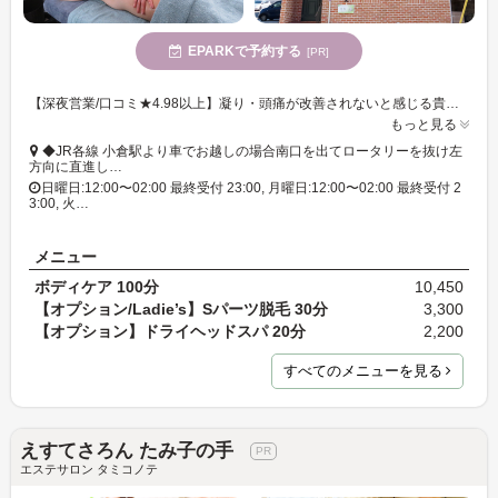
EPARKで予約する
[PR]
【深夜営業/口コミ★4.98以上】凝り・頭痛が改善されないと感じる貴方へ...落ち着くゆったり個室空間完備♪
もっと見る
◆JR各線 小倉駅より車でお越しの場合南口を出てロータリーを抜け左
方向に直進し…
日曜日:12:00〜02:00 最終受付 23:00, 月曜日:12:00〜02:00 最終受付 2
3:00, 火…
メニュー
ボディケア 100分
10,450
【オプション/Ladie’s】Sパーツ脱毛 30分
3,300
【オプション】ドライヘッドスパ 20分
2,200
すべてのメニューを見る
えすてさろん たみ子の手
エステサロン タミコノテ