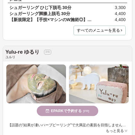
シュガーリング ひじ下脱毛 30分
3,300
シュガーリング脚膝上脱毛 30分
4,400
【新規限定】【手技×マシンのW施術◎】肩こり・首こり…
4,400
すべてのメニューを見る
Yulu-re ゆるり
ユルリ
EPARKで予約する
[PR]
【話題の”結果が凄いハーブピーリング”で大満足の素肌を目指しませんか?】肌を土台から育てる肌育エステ「陶肌トリートメント」が一番人気のフェイシャルサロン*人気No2は｢小顔エステ｣身体のケアもお任せ♡
もっと見る