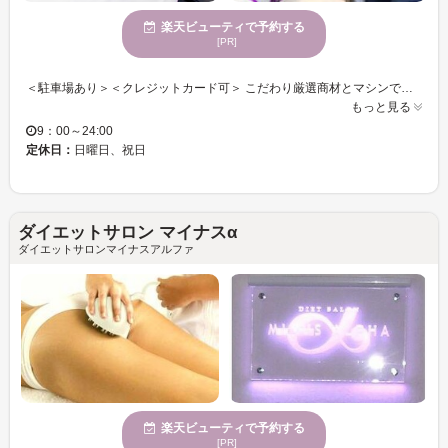
楽天ビューティで予約する
[PR]
＜駐車場あり＞＜クレジットカード可＞ こだわり厳選商材とマシンでお客様のキレイをプロデュース♪ 知識・技術共に実力のあるスタッフがお客様を内面的・外面的に全力でサポートします◎ 《フェイシャル コラーゲン生成》心を込めた丁寧な施術で、トラブルのない美肌へ導きます♪ ぜひ＜AK＞で、極上の癒し空間を味わってみませんか・・・♪
もっと見る
9：00～24:00
定休日：
日曜日、祝日
ダイエットサロン マイナスα
ダイエットサロンマイナスアルファ
楽天ビューティで予約する
[PR]