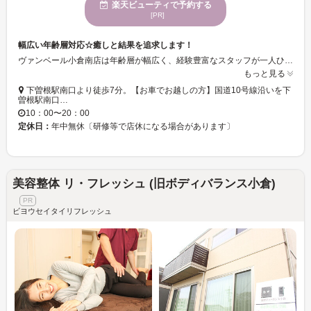
楽天ビューティで予約する
[PR]
幅広い年齢層対応☆癒しと結果を追求します！
ヴァンベール小倉南店は年齢層が幅広く、経験豊富なスタッフが一人ひとりに合った施術プランを提案いたしますので、初めてのかたでも安心してご来店ください☆結果と癒しを追求し満足していただけるよう努めてまいります。ご来店心よりお待ちしております♪
もっと見る
下曽根駅南口より徒歩7分。【お車でお越しの方】国道10号線沿いを下
曽根駅南口…
10：00〜20：00
定休日：
年中無休〔研修等で店休になる場合があります〕
美容整体 リ・フレッシュ (旧ボディバランス小倉)
ビヨウセイタイリフレッシュ