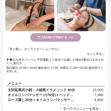
EPARKで予約する
[PR]
「美と癒し」のリラクゼーションサロン
もっと見る
◆北九州モノレール 平和通駅より徒歩でお越しの場合6番出口を出られ
たら,進行方…
日曜日:10:00〜18:00 最終受付 17:00, 月曜日:11:00〜20:00 最終受付 1
8:00, 火…
メニュー
太田拓馬式小顔・小頭美イラメソッド 90分
10,000
オイルリンパマッサージ(70分)＋ヘッドスパ(10分)
7,980
ローズ蒸し30分＋オイルリンパマッサージ60分＋ヘッ…
8,800
すべてのメニューを見る