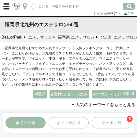
ジャンルを指定
：エステ
福岡県北九州のエステサロン50選
BeautyPark
エステサロン
福岡県 エステサロン
北九州 エステサロ
【福岡県北九州でおすすめの人気エステサロン】人気ランキングや口コミ・評判、クー
ポン、こだわり条件から、北九州のエステサロンがかんたんに検索・予約できます。ク
ーポンが豊富で、ダイエット・痩身、脱毛、ブライダルエステ、マタニティマッサー
ジ、ハイパーナイフ、フェイシャルエステ、キャビテーション、バストアップなど、北
九州のエステサロン自慢のメニューがお安く受けられます。「都度払いで、安く全身脱
毛がしたい」「ブライダルエステの体験コースをはしごして、1番あうエステサロンを見
つけたい」「メンズ脱毛サロンで髭（ヒゲ）脱毛をして、毎日の髭剃りを楽にしたい」
など、いまの気持ちにあった北九州のエステサロンをご紹介します。
駅近
女性スタッフのみ
カウンセリング重視
人気のキーワードをもっと見る
5
全ての店舗
ネット予約可
クーポン有