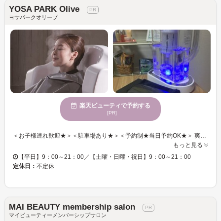
YOSA PARK Olive
ヨサパークオリーブ
楽天ビューティで予約する
[PR]
＜お子様連れ歓迎★＞＜駐車場あり★＞＜予約制★当日予約OK★＞ 爽快な汗と至福のリラクゼーション＜ルルオン＞ 水素と10種類のハーブの成分をミストにして、芯から温めて汗と一緒に毒素を抜くと 血流が隅々まで流れ、代謝アップ！ダイエットにも効果的◎ サウナが苦手な方は、温度調節が可能なので、無理ない温度でご利用できます。一度お試しください！ 疲れたココロとカラダを癒し、リラックスタイムをお過ごし下さい
もっと見る
【平日】9：00～21：00／【土曜・日曜・祝日】9：00～21：00
定休日：
不定休
MAI BEAUTY membership salon
マイビューティーメンバーシップサロン