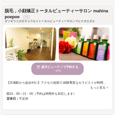
脱毛，小顔矯正トータルビューティーサロン mahina
poepoe
ダツモウコガオキョウセイトータルビューティーサロンマヒナポエポエ
楽天ビューティで予約する
[PR]
【旦過駅から徒歩4分♪】アクセス抜群◎ 経験豊富なセラピストが時間をかけてじっくりとカウンセリングを行い、マンツーマンで丁寧に施術いたします。夜21時まで営業していますので、お仕事帰りでもお気軽にお立ち寄りください。お子様連れの方も歓迎しています。 【mahina poepoe（マヒナポエポエ）】でキレイな身体とお肌を一緒に目指しましょう♪♪♪メニューも脱毛やリンパマッサージ、フェイシャルなど多彩な種類をご用意！メニューや施術に関するご質問、ご相談は何なりとお申し付けください。 皆様のご来店をスタッフ一同、心よりお待ちしています。
もっと見る
10：00～21：00（予約は時間外も対応します）
定休日：
不定休