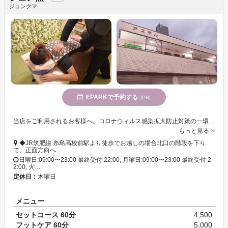
ジュンクマ
EPARKで予約する
[PR]
当店をご利用されるお客様へ。コロナウィルス感染拡大防止対策の一環として、飲酒を伴う会食、飲み会帰りの方(近隣の方含む)。他県からの新規の方は、ご入店をお断りしております。ご協力をお願いします。
もっと見る
◆JR筑肥線 糸島高校前駅より徒歩でお越しの場合北口の階段を下り
て、正面方向へ…
日曜日:09:00〜23:00 最終受付 22:00, 月曜日:09:00〜23:00 最終受付 2
2:00, 火…
定休日：
木曜日
メニュー
セットコース 60分
4,500
フットケア 60分
5,000