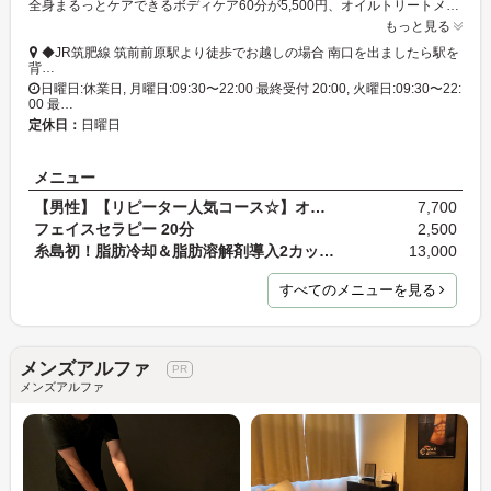
全身まるっとケアできるボディケア60分が5,500円、オイルトリートメントも60分6,300円♪男女利用OK!22時まで営業しており、駐車場完備の本格的な施術がとってもリーズナブルなサロンです☆
もっと見る
◆JR筑肥線 筑前前原駅より徒歩でお越しの場合 南口を出ましたら駅を
背…
日曜日:休業日, 月曜日:09:30〜22:00 最終受付 20:00, 火曜日:09:30〜22:
00 最…
定休日：
日曜日
メニュー
【男性】【リピーター人気コース☆】オイルトリートメ…
7,700
フェイスセラピー 20分
2,500
糸島初！脂肪冷却＆脂肪溶解剤導入2カップ20,000円→1…
13,000
すべてのメニューを見る
メンズアルファ
メンズアルファ