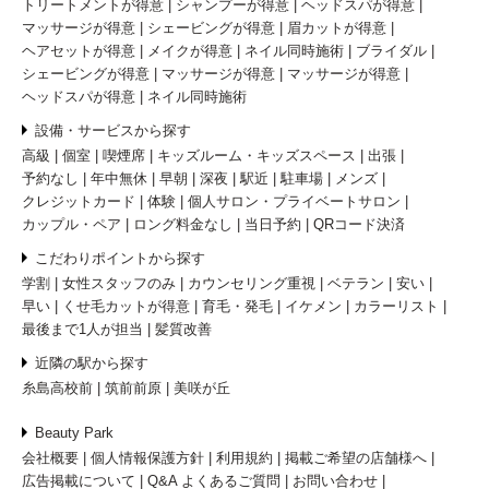
トリートメントが得意
シャンプーが得意
ヘッドスパが得意
マッサージが得意
シェービングが得意
眉カットが得意
ヘアセットが得意
メイクが得意
ネイル同時施術
ブライダル
シェービングが得意
マッサージが得意
マッサージが得意
ヘッドスパが得意
ネイル同時施術
設備・サービスから探す
高級
個室
喫煙席
キッズルーム・キッズスペース
出張
予約なし
年中無休
早朝
深夜
駅近
駐車場
メンズ
クレジットカード
体験
個人サロン・プライベートサロン
カップル・ペア
ロング料金なし
当日予約
QRコード決済
こだわりポイントから探す
学割
女性スタッフのみ
カウンセリング重視
ベテラン
安い
早い
くせ毛カットが得意
育毛・発毛
イケメン
カラーリスト
最後まで1人が担当
髪質改善
近隣の駅から探す
糸島高校前
筑前前原
美咲が丘
Beauty Park
会社概要
個人情報保護方針
利用規約
掲載ご希望の店舗様へ
広告掲載について
Q&A よくあるご質問
お問い合わせ