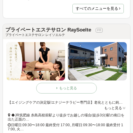
すべてのメニューを見る
プライベートエステサロン RaySoelte
プライベートエステサロン レイソエルテ
もっと見る
【エイジングケアの決定版!エナジーテラピー専門店】老化とともに鈍くなる神経伝達をスムーズにし、血液・リンパ・筋肉・骨までアプローチ^_^体の奥から元気になる!そんな体感をお楽しみください。
もっと見る
◆JR筑肥線 糸島高校前駅より徒歩でお越しの場合(徒歩3分)駅の南口を
出た正面の…
日曜日:09:30〜18:00 最終受付 17:00, 月曜日:09:30〜18:00 最終受付 1
7:00, 火…