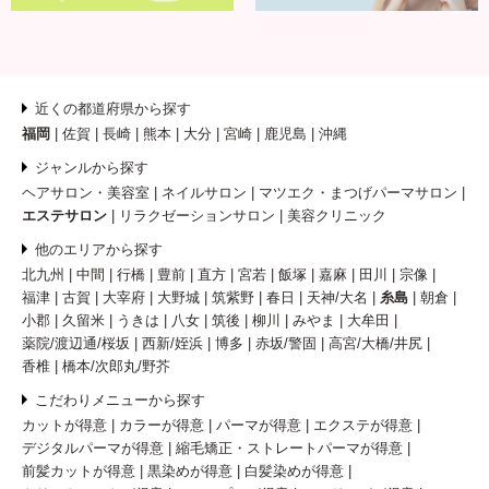
近くの都道府県から探す
福岡
佐賀
長崎
熊本
大分
宮崎
鹿児島
沖縄
ジャンルから探す
ヘアサロン・美容室
ネイルサロン
マツエク・まつげパーマサロン
エステサロン
リラクゼーションサロン
美容クリニック
他のエリアから探す
北九州
中間
行橋
豊前
直方
宮若
飯塚
嘉麻
田川
宗像
福津
古賀
大宰府
大野城
筑紫野
春日
天神/大名
糸島
朝倉
小郡
久留米
うきは
八女
筑後
柳川
みやま
大牟田
薬院/渡辺通/桜坂
西新/姪浜
博多
赤坂/警固
高宮/大橋/井尻
香椎
橋本/次郎丸/野芥
こだわりメニューから探す
カットが得意
カラーが得意
パーマが得意
エクステが得意
デジタルパーマが得意
縮毛矯正・ストレートパーマが得意
前髪カットが得意
黒染めが得意
白髪染めが得意