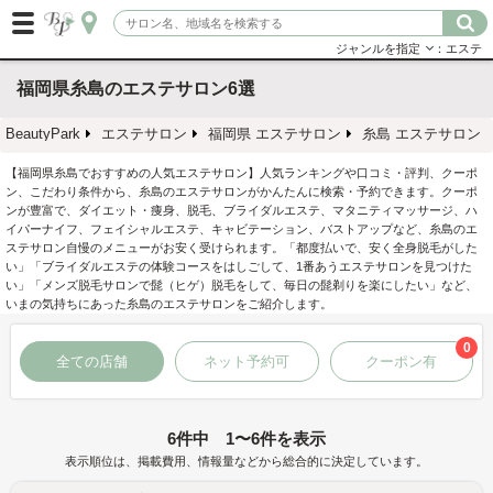
ジャンルを指定
：エステ
福岡県糸島のエステサロン6選
BeautyPark
エステサロン
福岡県 エステサロン
糸島 エステサロン
【福岡県糸島でおすすめの人気エステサロン】人気ランキングや口コミ・評判、クーポ
ン、こだわり条件から、糸島のエステサロンがかんたんに検索・予約できます。クーポ
ンが豊富で、ダイエット・痩身、脱毛、ブライダルエステ、マタニティマッサージ、ハ
イパーナイフ、フェイシャルエステ、キャビテーション、バストアップなど、糸島のエ
ステサロン自慢のメニューがお安く受けられます。「都度払いで、安く全身脱毛がした
い」「ブライダルエステの体験コースをはしごして、1番あうエステサロンを見つけた
い」「メンズ脱毛サロンで髭（ヒゲ）脱毛をして、毎日の髭剃りを楽にしたい」など、
いまの気持ちにあった糸島のエステサロンをご紹介します。
0
全ての店舗
ネット予約可
クーポン有
6件中 1〜6件を表示
表示順位は、掲載費用、情報量などから総合的に決定しています。