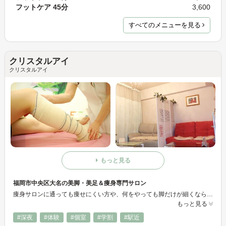
フットケア 45分
3,600
すべてのメニューを見る
クリスタルアイ
クリスタルアイ
もっと見る
福岡市中央区大名の美脚・美足＆痩身専門サロン
痩身サロンに通っても痩せにくい方や、何をやっても脚だけが細くならない方などでも結果が出るよう、当サロンでは4種類のキャビテーションマシンを揃えております。 お一人お一人の体質や状態に合わせてマシンを使い分けることにより早い結果を出し、多くのお客様に喜ばれております。
もっと見る
#深夜
#体験
#個室
#学割
#駅近