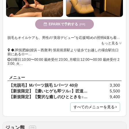
EPARKで予約する
[PR]
脱毛もオイルケアも、男性の“美容デビュー”を応援!暗めの照明&落ち着いた個室空間で、気兼ねなく自分磨きできるのが嬉しい♪美容初心者にもやさしいサロン
もっと見る
◆JR筑肥線(姪浜～西唐津) 筑前前原駅より徒歩でお越しの場合駅出口
前にあるロー…
日曜日:10:00〜00:00 最終受付 23:00, 月曜日:12:00〜00:00 最終受付 2
3:00, 火…
メニュー
【光脱毛】Mパーツ脱毛 1パーツ 40分
3,300
【新規限定】【濃いヒゲも即ツル♪】匠道ヒゲワックス…
5,500
【新規限定】【贅沢な癒しのひとときを♪】全身オイル…
9,400
すべてのメニューを見る
ジュン熊