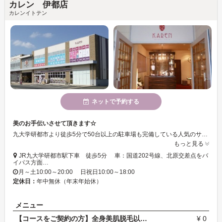
カレン 伊都店
カレンイトテン
ネットで予約する
美のお手伝いさせて頂きます☆
九大学研都市より徒歩5分で50台以上の駐車場も完備している人気のサロンです☆ 店内は高級感溢れる雰囲気で落ち着いた時間をお過ごし頂けます☆ 脱毛からフェイシャル・ボディーとお客様の「美」をお手伝い！！ スタッフ一同お待ちしておりますのでお気軽にお越し下さい♪
もっと見る
JR九大学研都市駅下車 徒歩5分 車：国道202号線、北原交差点をバ
イパス方面…
月～土10:00～20:00 日祝日10:00～18:00
定休日：
年中無休（年末年始休）
メニュー
【コースをご契約の方】全身美肌脱毛以外のコース
¥ 0