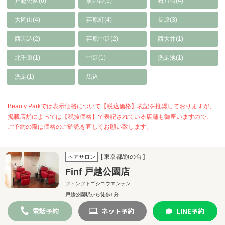
戸越公園(6)
旗の台(5)
石川台(4)
大岡山(4)
荏原町(4)
長原(3)
西馬込(2)
荏原中延(2)
西大井(1)
北千束(1)
中延(1)
洗足池(1)
洗足(1)
馬込
Beauty Parkでは表示価格について【税込価格】表記を推奨しておりますが、
掲載店舗によっては【税抜価格】で表記されている店舗も御座いますので、
ご予約の際は価格のご確認を宜しくお願い致します。
[ 東京都/旗の台 ]
ヘアサロン
Finf 戸越公園店
フィンフトゴシコウエンテン
戸越公園駅から徒歩1分
電話
予約
ネット
予約
LINE
予約