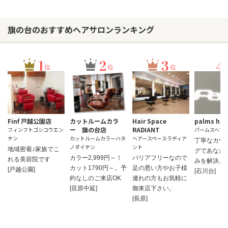
旗の台のおすすめヘアサロンランキング
1
2
3
4
位
位
位
Finf 戸越公園店
カットルームカラ
Hair Space
palms hai
ー 旗の台店
RADIANT
フィンフトゴシコウエン
パームスヘア
テン
カットルームカラーハタ
ヘアースペースラディア
丁寧なカウ
ノダイテン
ント
地域密着♪家族でこ
グであなた
カラー2,999円～！
バリアフリーなので
れる美容院です
みを解決。
カット1790円～。予
足の悪い方やお子様
[戸越公園]
[石川台]
約なしのご来店OK
連れの方もお気軽に
[荏原中延]
御来店下さい。
[長原]