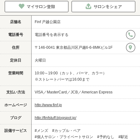
マイサロン登録
サロンをシェア
店舗名
Finf 戸越公園店
電話番号
電話番号を表示する
住所
〒146-0041 東京都品川区戸越6-6-8MKビル1F
定休日
火曜日
営業時間
10:00～19:00（カット、パーマ、カラー）
※ストレートパーマは16:00まで
支払い方法
VISA／MasterCard／JCB／American Express
ホームページ
http://www.finf.jp
ブログ
http://finfstuff.blogspot.jp/
設備サービス
#メンズ
#カップル・ペア
#個人サロン・プライベートサロン
#予約なし
#駅近