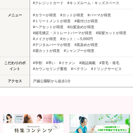
#クレジットカード
#キッズルーム・キッズスペース
メニュー
#カラーが得意
#カットが得意
#パーマが得意
#トリートメントが得意
#着付けが得意
#ヘアセットが得意
#白髪染めが得意
#縮毛矯正・ストレートパーマが得意
#前髪カットが得意
#メイクが得意
#カット：～5,000円
#デジタルパーマが得意
#黒染めが得意
#眉カットが得意
#シャンプーが得意
こだわりのポ
#学割
#早い
#イケメン
#雑誌掲載
#育毛・発毛
イント
#カウンセリング重視
#ベテラン
#ドリンクサービス
アクセス
戸越公園駅から徒歩1分