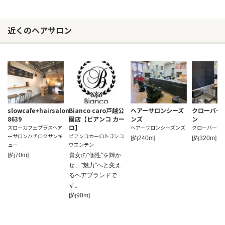
近くのヘアサロン
slowcafe+hairsalon
Bianco caro戸越公
ヘアーサロンシーズ
クローバー
8639
園店【ビアンコ カー
ンズ
ン
ロ】
スローカフェプラスヘア
ヘアーサロンシーズンズ
クローバーヘ
ーサロンハチロクサンキ
ビアンコカーロトゴシコ
[約240m]
[約320m]
ュー
ウエンテン
[約70m]
貴女の"個性"を輝か
せ、"魅力"へと変え
るヘアブランドで
す。
[約90m]