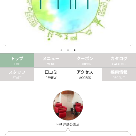
ヘアサロン
ネイルサロン
まつげサロン
エステサロン
トップ
メニュー
クーポン
カタログ
リラクゼーションサロン
TOP
MENU
COUPON
CATALOG
美容クリニック
スタッフ
口コミ
アクセス
採用情報
STAFF
REVIEW
ACCESS
RECRUIT
ヘアカタログ
ネイルカタログ
メンズカタログ
Finf 戸越公園店