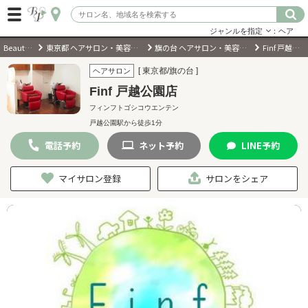
ジャンルを指定
：ヘア
BeautyPark
東京都 ヘアサロン・美容室・美容院
旗の台 ヘアサロン・美容室・美容院
Finf 戸越公園店
ログイン
[ 東京都/旗の台 ]
ヘアサロン
Finf 戸越公園店
会員登録
（無料）
フィンフトゴシコウエンテン
戸越公園駅から徒歩1分
キーワード検索
電話
予約
ネット
予約
LINE
予約
ジャンルを選択
マイサロン登録
サロンをシェア
キーワードで検索
近くのサロンを探す
現在地から探す