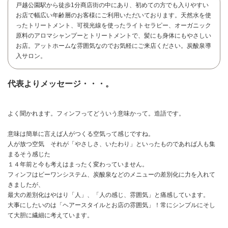
戸越公園駅から徒歩1分商店街の中にあり、初めての方でも入りやすい
お店で幅広い年齢層のお客様にご利用いただいております。天然水を使
ったトリートメント、可視光線を使ったライトセラピー、オーガニック
原料のアロマシャンプーとトリートメントで、髪にも身体にもやさしい
お店。アットホームな雰囲気なのでお気軽にご来店ください。炭酸泉導
入サロン。
代表よりメッセージ・・・。
よく聞かれます。フィンフってどういう意味かって。造語です。
意味は簡単に言えば人がつくる空気って感じですね。
人が放つ空気 それが「やさしさ、いたわり」といったものであれば人も集
まるそう感じた
１４年前と今も考えはまったく変わっていません。
フィンフはビーワンシステム、炭酸泉などのメニューの差別化に力を入れて
お問い合わせ
きましたが、
最大の差別化はやはり「人」、「人の感じ、雰囲気」と痛感しています。
大事にしたいのは「ヘアースタイルとお店の雰囲気」！常にシンプルにそし
て大胆に繊細に考えています。