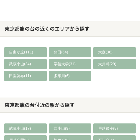
東京都旗の台の近くのエリアから探す
自由が丘(111)
蒲田(64)
大森(36)
武蔵小山(34)
学芸大学(31)
大井町(29)
田園調布(11)
多摩川(6)
東京都旗の台付近の駅から探す
武蔵小山(17)
西小山(9)
戸越銀座(8)