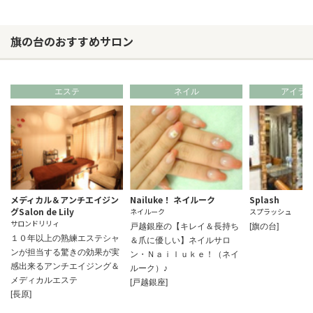
旗の台のおすすめサロン
エステ
ネイル
アイラ
メディカル＆アンチエイジン
Nailuke！ ネイルーク
Splash
グSalon de Lily
ネイルーク
スプラッシュ
サロンドリリィ
戸越銀座の【キレイ＆長持ち
[旗の台]
１０年以上の熟練エステシャ
＆爪に優しい】ネイルサロ
ンが担当する驚きの効果が実
ン・Ｎａｉｌｕｋｅ！（ネイ
感出来るアンチエイジング＆
ルーク）♪
メディカルエステ
[戸越銀座]
[長原]