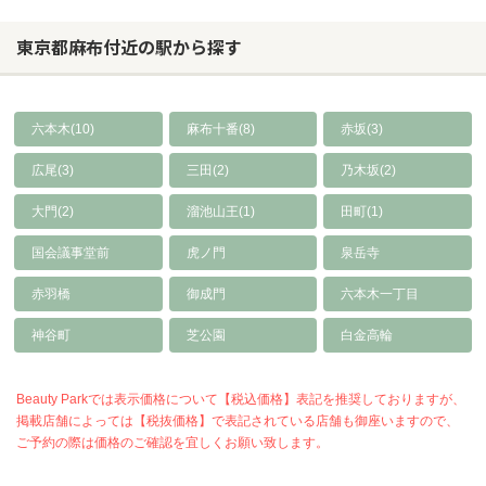
東京都麻布付近の駅から探す
六本木(10)
麻布十番(8)
赤坂(3)
広尾(3)
三田(2)
乃木坂(2)
大門(2)
溜池山王(1)
田町(1)
国会議事堂前
虎ノ門
泉岳寺
赤羽橋
御成門
六本木一丁目
神谷町
芝公園
白金高輪
Beauty Parkでは表示価格について【税込価格】表記を推奨しておりますが、
掲載店舗によっては【税抜価格】で表記されている店舗も御座いますので、
ご予約の際は価格のご確認を宜しくお願い致します。