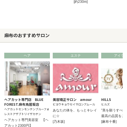
[約230m]
麻布のおすすめサロン
ヘア
エステ
アイラ
ヘアカット専門店 BLUE
美容矯正サロン amour
HILLS
FOREST.麻布鳥居坂店
ビヨウキョウセイサロンアムール
ヒルズ
ヘアカットセンモンテンブルーフォ
あなたの体を、もっとキレイ
”美を願うすべ
レストアザブトリイザカテン
に☆
最高の品質をご
ヘアカット専門美容室 【ヘ
[乃木坂]
[麻布十番]
アカット2300円】