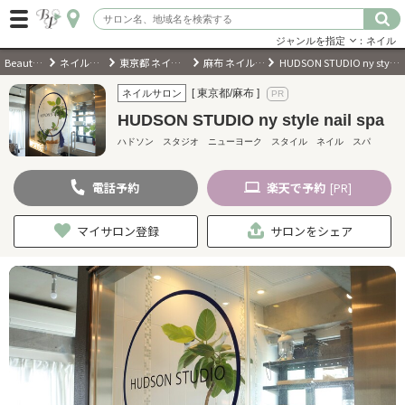
ジャンルを指定
：ネイル
BeautyPark
ネイルサロン
東京都 ネイルサロン
麻布 ネイルサロン
HUDSON STUDIO ny style nail spa
ログイン
[ 東京都/麻布 ]
ネイルサロン
HUDSON STUDIO ny style nail spa
会員登録
（無料）
ハドソン スタジオ ニューヨーク スタイル ネイル スパ
電話
予約
楽天
で予約
キーワード検索
[PR]
ジャンルを選択
マイサロン登録
サロンをシェア
キーワードで検索
近くのサロンを探す
現在地から探す