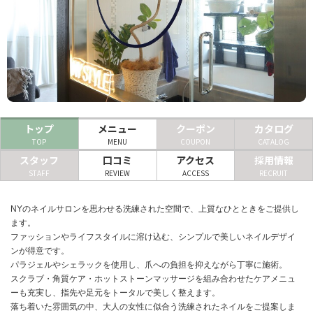
ヘアサロン
ネイルサロン
まつげサロン
エステサロン
トップ
メニュー
クーポン
カタログ
リラクゼーションサロン
TOP
MENU
COUPON
CATALOG
スタッフ
口コミ
アクセス
採用情報
美容クリニック
STAFF
REVIEW
ACCESS
RECRUIT
ヘアカタログ
NYのネイルサロンを思わせる洗練された空間で、上質なひとときをご提供し
ます。
ネイルカタログ
ファッションやライフスタイルに溶け込む、シンプルで美しいネイルデザイ
ンが得意です。
メンズカタログ
パラジェルやシェラックを使用し、爪への負担を抑えながら丁寧に施術。
スクラブ・角質ケア・ホットストーンマッサージを組み合わせたケアメニュ
ーも充実し、指先や足元をトータルで美しく整えます。
落ち着いた雰囲気の中、大人の女性に似合う洗練されたネイルをご提案しま