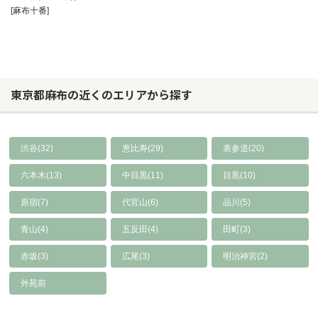
[麻布十番]
東京都麻布の近くのエリアから探す
渋谷(32)
恵比寿(29)
表参道(20)
六本木(13)
中目黒(11)
目黒(10)
原宿(7)
代官山(6)
品川(5)
青山(4)
五反田(4)
田町(3)
赤坂(3)
広尾(3)
明治神宮(2)
外苑前