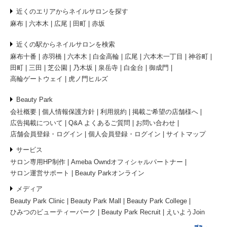
近くのエリアからネイルサロンを探す
麻布
六本木
広尾
田町
赤坂
近くの駅からネイルサロンを検索
麻布十番
赤羽橋
六本木
白金高輪
広尾
六本木一丁目
神谷町
田町
三田
芝公園
乃木坂
泉岳寺
白金台
御成門
高輪ゲートウェイ
虎ノ門ヒルズ
Beauty Park
会社概要
個人情報保護方針
利用規約
掲載ご希望の店舗様へ
広告掲載について
Q&A よくあるご質問
お問い合わせ
店舗会員登録・ログイン
個人会員登録・ログイン
サイトマップ
サービス
サロン専用HP制作
Ameba Owndオフィシャルパートナー
サロン運営サポート
Beauty Parkオンライン
メディア
Beauty Park Clinic
Beauty Park Mall
Beauty Park College
ひみつのビューティーパーク
Beauty Park Recruit
えいようJoin