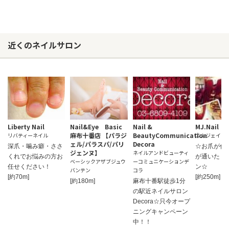
近くのネイルサロン
Liberty Nail
Nail&Eye Basic
Nail &
MJ.Nail
麻布十番店 【パラジ
BeautyCommunication
リバティーネイル
エムジェイネ
ェル/パラスパ/パリ
Decora
深爪・噛み癖・ささ
☆お爪が傷
ジェンヌ】
ネイルアンドビューティ
くれでお悩みの方お
が通いたく
ベーシックアザブジュウ
ーコミュニケーションデ
任せください！
ン☆
バンテン
コラ
[約70m]
[約250m]
[約180m]
麻布十番駅徒歩1分
の駅近ネイルサロン
Decora☆只今オープ
ニングキャンペーン
中！！