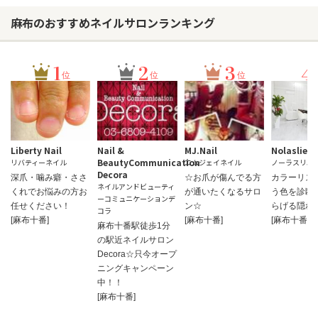
麻布のおすすめネイルサロンランキング
1
2
3
4
位
位
位
Liberty Nail
Nail &
MJ.Nail
Nolaslien
BeautyCommunication
リバティーネイル
エムジェイネイル
ノーラスリエ
Decora
深爪・噛み癖・ささ
☆お爪が傷んでる方
カラーリス
ネイルアンドビューティ
くれでお悩みの方お
が通いたくなるサロ
う色を診断
ーコミュニケーションデ
任せください！
ン☆
らげる隠れ
コラ
[麻布十番]
[麻布十番]
[麻布十番]
麻布十番駅徒歩1分
の駅近ネイルサロン
Decora☆只今オープ
ニングキャンペーン
中！！
[麻布十番]