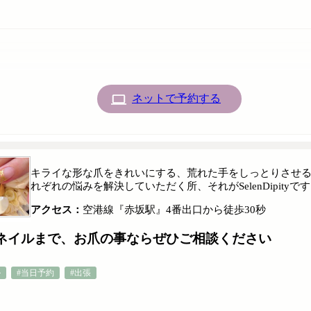
ネットで予約する
キライな形な爪をきれいにする、荒れた手をしっとりさせ
れぞれの悩みを解決していただく所、それがSelenDipit
アクセス：
空港線『赤坂駅』4番出口から徒歩30秒
ネイルまで、お爪の事ならぜひご相談ください
ル
#当日予約
#出張