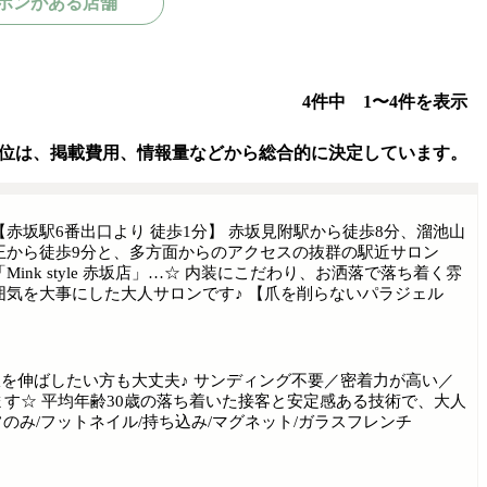
ポンがある店舗
4件中 1〜4件を表示
位は、掲載費用、情報量などから総合的に決定しています。
【赤坂駅6番出口より 徒歩1分】 赤坂見附駅から徒歩8分、溜池山
王から徒歩9分と、多方面からのアクセスの抜群の駅近サロン
「Mink style 赤坂店」…☆ 内装にこだわり、お洒落で落ち着く雰
囲気を大事にした大人サロンです♪ 【爪を削らないパラジェル
を伸ばしたい方も大丈夫♪ サンディング不要／密着力が高い／
す☆ 平均年齢30歳の落ち着いた接客と安定感ある技術で、大人
のみ/フットネイル/持ち込み/マグネット/ガラスフレンチ