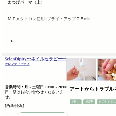
まつげパーマ（上）
ＭＴメタトロン使用♪ブライトアップ７５min
SelenDipity〜ネイルセラピー〜
セレンディピティ
営業時間：
月～土曜日 10:00～20:00
アートからトラブル
日・祭はお問い合わせくださいま
せ。
#安い
#深夜
#ブライダ
[西新/姪浜]