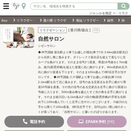
ジャンルを指定
：リラク
BeautyPark
リラクゼーションサロン
香川県 リラクゼーションサロン
坂出 リラクゼーションサロン
自然サロン
採用情報
ログイン
[ 香川県/坂出 ]
リラクゼーション
自然サロン
会員登録
（無料）
シゼンサロン
◆JR予讃線 坂出駅より車でお越しの場合(車で7分 3.6km)坂出駅北口
から右折し東に進みます。ダイレックス坂出店を超えて道なりに左
キーワード検索
カーブを曲がります。そのまま信号2つ直進、県道16号線を1.7km進
み、綾川(新雲井橋)を超えた直後に右に曲がります。80m先斜め左方
ジャンルを選択
向に曲がり坂道を下ります。そのまま100m進んで3軒目左手が当サ
ロンです。 ◆JR予讃線 八十場駅より車でお越しの場合(車で4分
2.1km)駅を出て北に進みます。信号のある交差点を右手に曲がり県
キーワードで検索
道33号線を直進。その先の信号のある交差点を左手に曲がり国道11
号線に入ります。500m進み橋を越えたすぐ次の角を左手に曲がりま
す。そのまま綾川沿いを1km進み2つ目の橋(新雲井橋)の手前を右斜
め下に100m進んでいくと左手に当サロンがございます。※綾川の土
手から降りて100m直進、3軒目左手です。目印は白い塀に緑のネッ
トが張ってあり、「自然サロン」と書いたのぼりがあります。
近くのサロンを探す
電話
予約
EPARK
予約
[PR]
現在地から探す