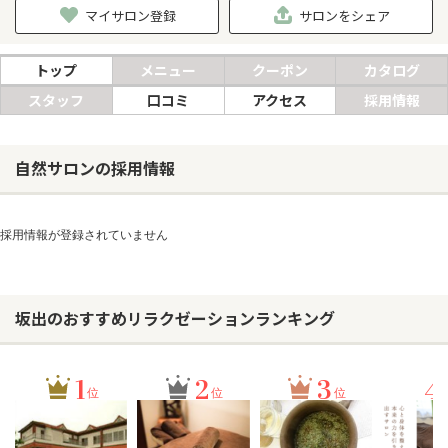
マイサロン登録
サロンをシェア
ヘアサロン
トップ
メニュー
クーポン
カタログ
ネイルサロン
スタッフ
口コミ
アクセス
採用情報
まつげサロン
エステサロン
自然サロンの採用情報
リラクゼーションサロン
美容クリニック
採用情報が登録されていません
ヘアカタログ
坂出のおすすめリラクゼーションランキング
ネイルカタログ
メンズカタログ
1
2
3
4
位
位
位