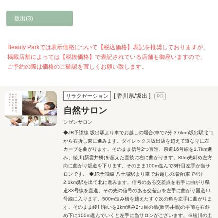
坂出(3)
Beauty Parkでは表示価格について【税込価格】表記を推奨しておりますが、
掲載店舗によっては【税抜価格】で表記されている店舗も御座いますので、
ご予約の際は価格のご確認を宜しくお願い致します。
[ 香川県/坂出 ]
リラクゼーション
自然サロン
シゼンサロン
◆JR予讃線 坂出駅より車でお越しの場合(車で7分 3.6km)坂出駅北口
から右折し東に進みます。ダイレックス坂出店を超えて道なりに左
カーブを曲がります。そのまま信号2つ直進、県道16号線を1.7km進
み、綾川(新雲井橋)を超えた直後に右に曲がります。80m先斜め左方
向に曲がり坂道を下ります。そのまま100m進んで3軒目左手が当サ
ロンです。 ◆JR予讃線 八十場駅より車でお越しの場合(車で4分
2.1km)駅を出て北に進みます。信号のある交差点を右手に曲がり県
道33号線を直進。その先の信号のある交差点を左手に曲がり国道11
号線に入ります。500m進み橋を越えたすぐ次の角を左手に曲がりま
す。そのまま綾川沿いを1km進み2つ目の橋(新雲井橋)の手前を右斜
め下に100m進んでいくと左手に当サロンがございます。※綾川の土