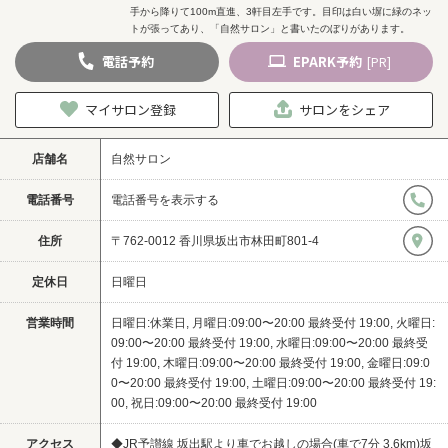
手から降りて100m直進、3軒目左手です。目印は白い塀に緑のネッ
トが張ってあり、「自然サロン」と書いたのぼりがあります。
電話
予約
EPARK
予約
[PR]
マイサロン登録
サロンをシェア
店舗名
自然サロン
電話番号
電話番号を表示する
住所
〒762-0012 香川県坂出市林田町801-4
定休日
日曜日
営業時間
日曜日:休業日, 月曜日:09:00〜20:00 最終受付 19:00, 火曜日:
09:00〜20:00 最終受付 19:00, 水曜日:09:00〜20:00 最終受
付 19:00, 木曜日:09:00〜20:00 最終受付 19:00, 金曜日:09:0
0〜20:00 最終受付 19:00, 土曜日:09:00〜20:00 最終受付 19:
00, 祝日:09:00〜20:00 最終受付 19:00
アクセス
◆JR予讃線 坂出駅より車でお越しの場合(車で7分 3.6km)坂