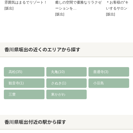
雰囲気はまるでリゾート！
癒しの空間で優雅なリラクゼ
＊お客様の"キレ
[坂出]
ーションを…
いするサロン＊
[坂出]
[坂出]
香川県坂出の近くのエリアから探す
高松(35)
丸亀(10)
善通寺(3)
観音寺(1)
さぬき(1)
小豆島
三豊
東かがわ
香川県坂出付近の駅から探す