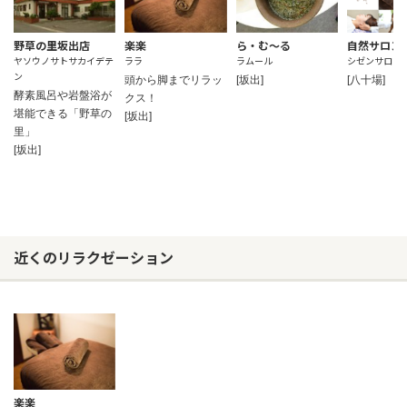
野草の里坂出店
楽楽
ら・む～る
自然サロン
ヤソウノサトサカイデテ
ララ
ラムール
シゼンサロン
ン
頭から脚までリラッ
[坂出]
[八十場]
酵素風呂や岩盤浴が
クス！
堪能できる「野草の
[坂出]
里」
[坂出]
近くのリラクゼーション
お問い合わせ
楽楽