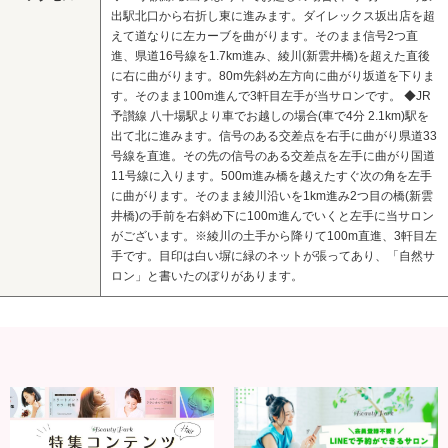
出駅北口から右折し東に進みます。ダイレックス坂出店を超
えて道なりに左カーブを曲がります。そのまま信号2つ直
進、県道16号線を1.7km進み、綾川(新雲井橋)を超えた直後
に右に曲がります。80m先斜め左方向に曲がり坂道を下りま
す。そのまま100m進んで3軒目左手が当サロンです。 ◆JR
予讃線 八十場駅より車でお越しの場合(車で4分 2.1km)駅を
出て北に進みます。信号のある交差点を右手に曲がり県道33
号線を直進。その先の信号のある交差点を左手に曲がり国道
11号線に入ります。500m進み橋を越えたすぐ次の角を左手
に曲がります。そのまま綾川沿いを1km進み2つ目の橋(新雲
井橋)の手前を右斜め下に100m進んでいくと左手に当サロン
がございます。※綾川の土手から降りて100m直進、3軒目左
手です。目印は白い塀に緑のネットが張ってあり、「自然サ
ロン」と書いたのぼりがあります。