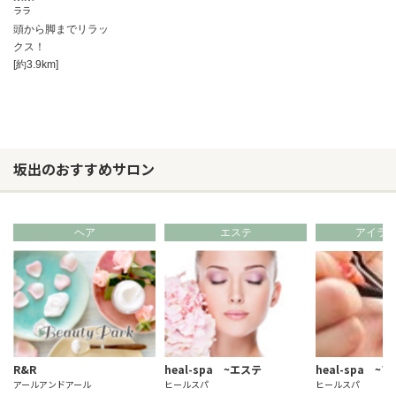
ララ
頭から脚までリラッ
クス！
[約3.9km]
坂出のおすすめサロン
ヘア
エステ
アイラ
R&R
heal-spa ~エステ
heal-spa ~
アールアンドアール
ヒールスパ
ヒールスパ