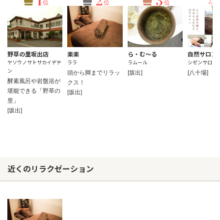
1
2
3
4
位
位
位
野草の里坂出店
楽楽
ら・む～る
自然サロン
ヤソウノサトサカイデテ
ララ
ラムール
シゼンサロン
ン
頭から脚までリラッ
[坂出]
[八十場]
酵素風呂や岩盤浴が
クス！
堪能できる「野草の
[坂出]
里」
[坂出]
近くのリラクゼーション
お問い合わせ