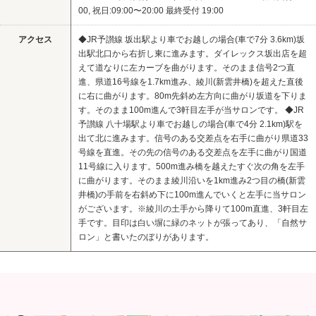
00, 祝日:09:00〜20:00 最終受付 19:00
アクセス
◆JR予讃線 坂出駅より車でお越しの場合(車で7分 3.6km)坂
出駅北口から右折し東に進みます。ダイレックス坂出店を超
えて道なりに左カーブを曲がります。そのまま信号2つ直
進、県道16号線を1.7km進み、綾川(新雲井橋)を超えた直後
に右に曲がります。80m先斜め左方向に曲がり坂道を下りま
す。そのまま100m進んで3軒目左手が当サロンです。 ◆JR
予讃線 八十場駅より車でお越しの場合(車で4分 2.1km)駅を
出て北に進みます。信号のある交差点を右手に曲がり県道33
号線を直進。その先の信号のある交差点を左手に曲がり国道
11号線に入ります。500m進み橋を越えたすぐ次の角を左手
に曲がります。そのまま綾川沿いを1km進み2つ目の橋(新雲
井橋)の手前を右斜め下に100m進んでいくと左手に当サロン
がございます。※綾川の土手から降りて100m直進、3軒目左
手です。目印は白い塀に緑のネットが張ってあり、「自然サ
ロン」と書いたのぼりがあります。