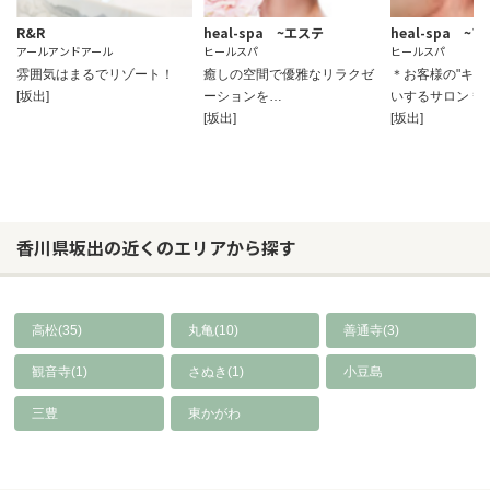
R&R
heal-spa ~エステ
heal-spa ~
アールアンドアール
ヒールスパ
ヒールスパ
雰囲気はまるでリゾート！
癒しの空間で優雅なリラクゼ
＊お客様の"キレ
[坂出]
ーションを…
いするサロン＊
[坂出]
[坂出]
香川県坂出の近くのエリアから探す
高松(35)
丸亀(10)
善通寺(3)
観音寺(1)
さぬき(1)
小豆島
三豊
東かがわ