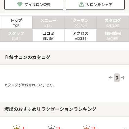
マイサロン登録
サロンをシェア
ヘアサロン
トップ
メニュー
クーポン
カタログ
TOP
MENU
COUPON
CATALOG
ネイルサロン
スタッフ
口コミ
アクセス
採用情報
まつげサロン
STAFF
REVIEW
ACCESS
RECRUIT
エステサロン
自然サロンのカタログ
リラクゼーションサロン
美容クリニック
0
全
件
ヘアカタログ
カタログが登録されていません。
ネイルカタログ
メンズカタログ
坂出のおすすめリラクゼーションランキング