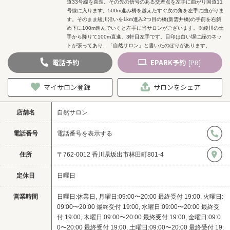
道33号線を直進。その先の信号のある交差点を左手に曲がり国道11
号線に入ります。500m進み橋を越えたすぐ次の角を左手に曲がりま
す。そのまま綾川沿いを1km進み2つ目の橋(新雲井橋)の手前を右斜
め下に100m進んでいくと左手に当サロンがございます。※綾川の土
手から降りて100m直進、3軒目左手です。目印は白い塀に緑のネッ
トが張ってあり、「自然サロン」と書いたのぼりがあります。
電話
予約
EPARK
予約
[PR]
マイサロン登録
サロンをシェア
店舗名
自然サロン
電話番号
電話番号を表示する
住所
〒762-0012 香川県坂出市林田町801-4
定休日
日曜日
営業時間
日曜日:休業日, 月曜日:09:00〜20:00 最終受付 19:00, 火曜日:
09:00〜20:00 最終受付 19:00, 水曜日:09:00〜20:00 最終受
付 19:00, 木曜日:09:00〜20:00 最終受付 19:00, 金曜日:09:0
0〜20:00 最終受付 19:00, 土曜日:09:00〜20:00 最終受付 19: