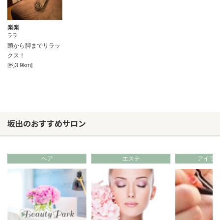
楽楽
ララ
頭から脚までリラッ
クス！
[約3.9km]
坂出のおすすめサロン
ヘア
エステ
アイラ