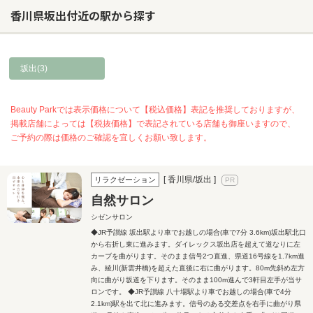
香川県坂出付近の駅から探す
坂出(3)
Beauty Parkでは表示価格について【税込価格】表記を推奨しておりますが、
掲載店舗によっては【税抜価格】で表記されている店舗も御座いますので、
ご予約の際は価格のご確認を宜しくお願い致します。
[ 香川県/坂出 ]
リラクゼーション
自然サロン
シゼンサロン
◆JR予讃線 坂出駅より車でお越しの場合(車で7分 3.6km)坂出駅北口
から右折し東に進みます。ダイレックス坂出店を超えて道なりに左
カーブを曲がります。そのまま信号2つ直進、県道16号線を1.7km進
み、綾川(新雲井橋)を超えた直後に右に曲がります。80m先斜め左方
向に曲がり坂道を下ります。そのまま100m進んで3軒目左手が当サ
ロンです。 ◆JR予讃線 八十場駅より車でお越しの場合(車で4分
2.1km)駅を出て北に進みます。信号のある交差点を右手に曲がり県