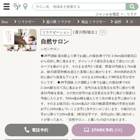
ジャンルを指定
：リラク
BeautyPark
リラクゼーションサロン
香川県 リラクゼーションサロン
坂出 リラクゼーションサロン
自然サロン
カタログ
ログイン
[ 香川県/坂出 ]
リラクゼーション
自然サロン
会員登録
（無料）
シゼンサロン
◆JR予讃線 坂出駅より車でお越しの場合(車で7分 3.6km)坂出駅北口
から右折し東に進みます。ダイレックス坂出店を超えて道なりに左
キーワード検索
カーブを曲がります。そのまま信号2つ直進、県道16号線を1.7km進
み、綾川(新雲井橋)を超えた直後に右に曲がります。80m先斜め左方
ジャンルを選択
向に曲がり坂道を下ります。そのまま100m進んで3軒目左手が当サ
ロンです。 ◆JR予讃線 八十場駅より車でお越しの場合(車で4分
2.1km)駅を出て北に進みます。信号のある交差点を右手に曲がり県
キーワードで検索
道33号線を直進。その先の信号のある交差点を左手に曲がり国道11
号線に入ります。500m進み橋を越えたすぐ次の角を左手に曲がりま
す。そのまま綾川沿いを1km進み2つ目の橋(新雲井橋)の手前を右斜
め下に100m進んでいくと左手に当サロンがございます。※綾川の土
手から降りて100m直進、3軒目左手です。目印は白い塀に緑のネッ
トが張ってあり、「自然サロン」と書いたのぼりがあります。
近くのサロンを探す
電話
予約
EPARK
予約
[PR]
現在地から探す