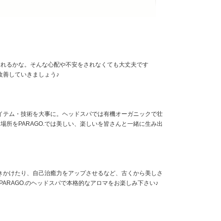
なデザインをご提案◎
ニック薬剤を導入しているので、安心してご利用いただ
喋れるかな。そんな心配や不安をされなくても大丈夫です
改善していきましょう♪
アイテム・技術を大事に。ヘッドスパでは有機オーガニックで壮
所をPARAGO.では美しい、楽しいを皆さんと一緒に生み出
働きかけたり、自己治癒力をアップさせるなど、古くから美しさ
ARAGO.のヘッドスパで本格的なアロマをお楽しみ下さい♪