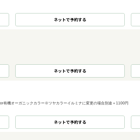
ネット
で
予約
する
ネット
で
予約
する
or有機オーガニックカラー※ツヤカラーイルミナに変更の場合別途＋1100円
ネット
で
予約
する