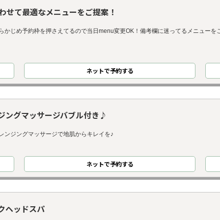
わせて最適なメニューをご提案！
らかじめ予約枠を押さえてるので当日menu変更OK！備考欄に迷ってるメニューを
ネット
で
予約
する
ンジングマッサージバブル付き♪
レンジングマッサージで地肌からキレイを♪
ネット
で
予約
する
クヘッドスパ