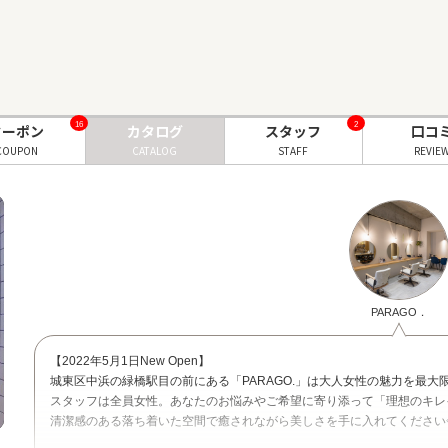
16
2
クーポン
カタログ
スタッフ
口コ
COUPON
CATALOG
STAFF
REVIE
PARAGO．
【2022年5月1日New Open】
城東区中浜の緑橋駅目の前にある「PARAGO.」は大人女性の魅力を最大限
スタッフは全員女性。あなたのお悩みやご希望に寄り添って「理想のキレ
清潔感のある落ち着いた空間で癒されながら美しさを手に入れてください