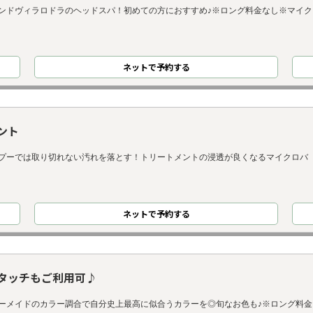
ンドヴィラロドラのヘッドスパ！初めての方におすすめ♪※ロング料金なし※マイク
ネット
で
予約
する
ント
プーでは取り切れない汚れを落とす！トリートメントの浸透が良くなるマイクロバ
ネット
で
予約
する
リタッチもご利用可♪
ーメイドのカラー調合で自分史上最高に似合うカラーを◎旬なお色も♪※ロング料金