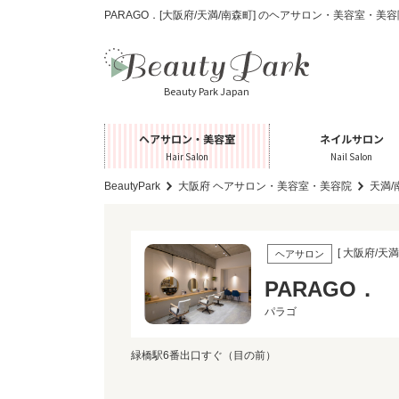
PARAGO．[大阪府/天満/南森町] のヘアサロン・美容室・美
Beauty Park Japan
ヘアサロン・美容室
ネイルサロン
Hair Salon
Nail Salon
BeautyPark
大阪府 ヘアサロン・美容室・美容院
天満
[ 大阪府/天満
ヘアサロン
PARAGO．
パラゴ
緑橋駅6番出口すぐ（目の前）