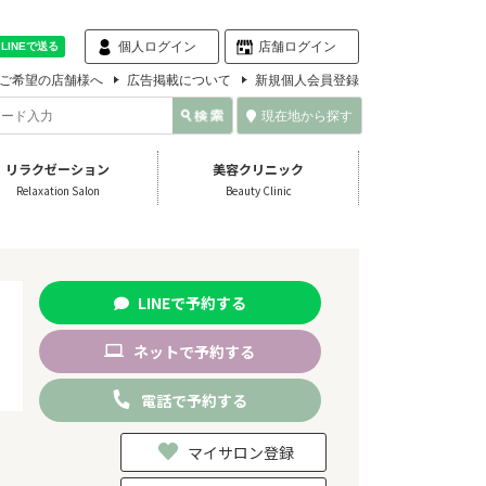
個人ログイン
店舗ログイン
ご希望の店舗様へ
広告掲載について
新規個人会員登録
現在地から探す
リラクゼーション
美容クリニック
Relaxation Salon
Beauty Clinic
LINE
で
予約
する
ネット
で
予約
する
電話
で
予約
する
マイサロン登録