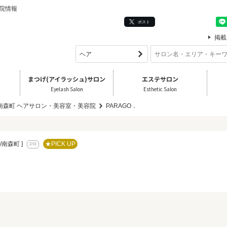
容院情報
ポスト
掲載
まつげ(アイラッシュ)サロン
エステサロン
Eyelash Salon
Esthetic Salon
/南森町 ヘアサロン・美容室・美容院
PARAGO．
/南森町 ]
★PICK UP