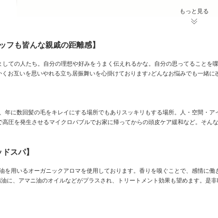
いつでも、どこから見てもキレイに見えるよう、あなたに似合うおしゃれ
もっと見る
しかも、お肌・頭皮・髪の毛への負担が少ないダメージレスな有機オーガ
けます☆彡
エイジングケアにもおすすめです♪
タッフも皆んな親戚の距離感】
ましての人たち。自分の理想や好みをうまく伝えれるかな。自分の思ってることを
暖かくお互いを思いやれる立ち居振舞いを心掛けております♪どんなお悩みでも一緒に
室は、年に数回髪の毛をキレイにする場所でもありスッキリもする場所。人・空間・
高圧を発生させるマイクロバブルでお家に帰ってからの頭皮ケア緩和など。そんな場
ッドスパ】
た精油を用いるオーガニックアロマを使用しております。香りを嗅ぐことで、感情に
精油に、アマニ油のオイルなどがプラスされ、トリートメント効果も望めます。是非P