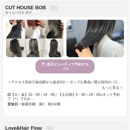
CUT HOUSE BOB
カットハウス ボブ
楽天ビューティで予約する
[PR]
＜アクセス良好◎放出駅から徒歩5分＞ ポップな黄色い壁が目印の《CUT HOUSE BOB》こじんまりしたカワイイ店内には、どこか懐かしいレトロな雰囲気が．．．。少人数のプライベートサロンだからできる、一人一人にしっかり向き合う丁寧な施術が自慢です。 ◆マンツーマンでご対応！ 話しやすい雰囲気を心がけていますので、悩みやご要望も遠慮なくご相談ください。経験と知識を活かし、ベストな似合わせstyleをご提案します！骨格に合わせたカットは収まりがよく扱いやすさ◎トレンドを取り入れた流行のスタイルもお任せ下さい♪ 【外国人風スタイルが得意☆】 話題の外国人風スタイルで、透明感のある柔らかな印象に♪ハイライト＆ローライトを入れた立体感のあるカラーもお任せ！周りと差がつくスタイルをお探しの方は是非ご相談下さい！似合うカラーのご提案も致します☆ 【7/10 本日空席ございます☆】
もっと見る
【火～金】10：00～19：00／【土日祝】9：00～19：00※ネット予約
で［×］でもお…
定休日：
毎週月曜、第2・第3火曜
Love&Hair Flow