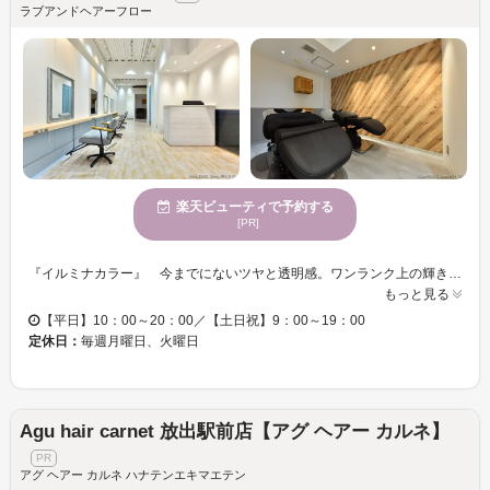
ラブアンドヘアーフロー
楽天ビューティで予約する
[PR]
『イルミナカラー』 今までにないツヤと透明感。ワンランク上の輝きを。 遊ぶ、彩る、透き通る。気ままに、自由に。イルミナカラーはパサついている髪にもうるおいを取り戻し、美しいツヤを出すことができます。さらに外国人風の透明感・手触り感もアップし、硬い髪もやわらかな印象に。寒色系のカラーでは、赤みを飛ばし、髪に透明感やツヤを出します。透明感や柔らかさを追求した外国人風のヘアーに近づけたい方におすすめです。 『ケアカラー＆ケアブリーチ』で髪質そのものを改善し、強さと美しさのある髪へ 薬剤による化学的な刺激による損傷によるキューティクルの乾燥や、熱によるタンパク質の効果(タンパク質変性)や、紫外線、冬のエアコン、不摂生など、壊れた毛髪(S-S結合)のダメージを再構築し修復。毛髪内の内部をケアすることで、カラーが入りにくい、色が抜けにくい、その後パーマがかかりにくいなど使用するほかの薬剤にも悪影響は与えません。 話題の【弱酸性ストレート】 ダメージを少なくサラサラストレートに☆ おススメです！！
もっと見る
【平日】10：00～20：00／【土日祝】9：00～19：00
定休日：
毎週月曜日、火曜日
Agu hair carnet 放出駅前店【アグ ヘアー カルネ】
アグ ヘアー カルネ ハナテンエキマエテン