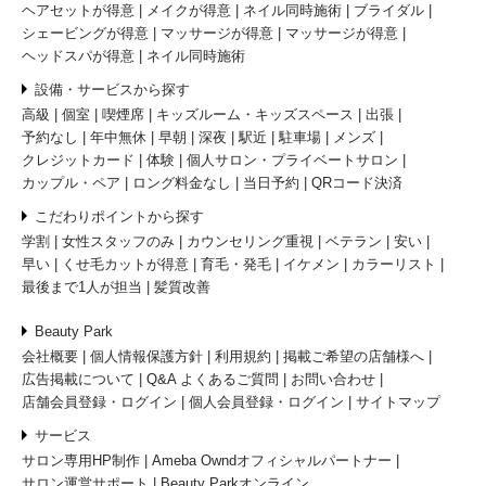
ヘアセットが得意
メイクが得意
ネイル同時施術
ブライダル
シェービングが得意
マッサージが得意
マッサージが得意
ヘッドスパが得意
ネイル同時施術
設備・サービスから探す
高級
個室
喫煙席
キッズルーム・キッズスペース
出張
予約なし
年中無休
早朝
深夜
駅近
駐車場
メンズ
クレジットカード
体験
個人サロン・プライベートサロン
カップル・ペア
ロング料金なし
当日予約
QRコード決済
こだわりポイントから探す
学割
女性スタッフのみ
カウンセリング重視
ベテラン
安い
早い
くせ毛カットが得意
育毛・発毛
イケメン
カラーリスト
最後まで1人が担当
髪質改善
Beauty Park
会社概要
個人情報保護方針
利用規約
掲載ご希望の店舗様へ
広告掲載について
Q&A よくあるご質問
お問い合わせ
店舗会員登録・ログイン
個人会員登録・ログイン
サイトマップ
サービス
サロン専用HP制作
Ameba Owndオフィシャルパートナー
サロン運営サポート
Beauty Parkオンライン