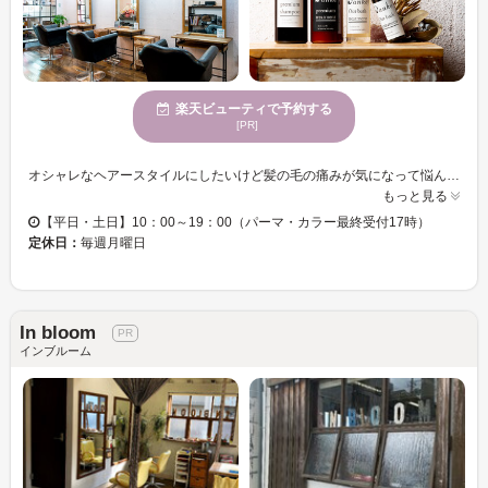
楽天ビューティで予約する
[PR]
オシャレなヘアースタイルにしたいけど髪の毛の痛みが気になって悩んでいる方にオススメの髪質改善ヘアーエスティックサロン【Merci】自分の髪質をあきらめていませんか？カラー・パーマをくり返すほどキレイになるヘアエステが大好評♪ ★髪質改善ヘアエステメニュー★ あなたは5つの髪のトラブルのうち、どれを解消したいですか？ダメージ？広がり？枝毛や切れ毛？抜け毛？グレイカラー？髪質・状態は十人十色。オーダーメイドであなたにぴったりの天然の栄養分を、しっかり補給してくれます☆ 可愛くなっても、傷んでいたら意味がない！来た時よりも髪がキレイになる・・・それがMerci のこだわり☆傷んでるから…と諦めないで何でも相談してみて！髪質を変えて、髪型を変えて新しい自分の魅力を発見しましょう♪ 1日限定5名様で上質でのんびりした時間をすごしませんか？
もっと見る
【平日・土日】10：00～19：00（パーマ・カラー最終受付17時）
定休日：
毎週月曜日
In bloom
インブルーム