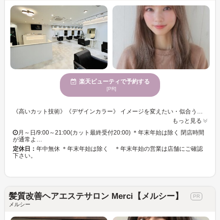
楽天ビューティで予約する
[PR]
《高いカット技術》《デザインカラー》 イメージを変えたい・似合うデザインが見つからない・・・あなたのお悩みに合うスタイルをご提供☆彡 手触り×持続性ばっちり！！うるうるカラーでクオリティの高い仕上がりに◎ カラーチェンジで雰囲気を変えて新しい自分◎カットにカラーも合わせてトータルバランスのよい似合わせをご提供いたします☆彡 きっと満足していただけますので、お気軽にご来店くださいませ。
もっと見る
月～日/9:00～21:00(カット最終受付20:00) ＊年末年始は除く 閉店時間
が通常よ…
定休日：
年中無休 ＊年末年始は除く ＊年末年始の営業は店舗にご確認
下さい。
髪質改善ヘアエステサロン Merci【メルシー】
メルシー