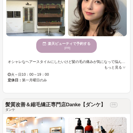
楽天ビューティで予約する
[PR]
オシャレなヘアースタイルにしたいけど髪の毛の痛みが気になって悩んでいる方にオススメの髪質改善ヘアーエスティックサロン【Merci】自分の髪質をあきらめていませんか？カラー・パーマをくり返すほどキレイになるヘアエステが大好評♪ ★髪質改善ヘアエステメニュー★ あなたは5つの髪のトラブルのうち、どれを解消したいですか？ダメージ？広がり？枝毛や切れ毛？抜け毛？グレイカラー？髪質・状態は十人十色。オーダーメイドであなたにぴったりの天然の栄養分を、しっかり補給してくれます☆ 可愛くなっても、傷んでいたら意味がない！来た時よりも髪がキレイになる・・・それがMerci のこだわり☆傷んでるから…と諦めないで何でも相談してみて！髪質を変えて、髪型を変えて新しい自分の魅力を発見しましょう♪ 1日限定5名様で上質でのんびりした時間をすごしませんか？
もっと見る
火～日10：00～19：00
定休日：
第一月曜日のみ
髪質改善＆縮毛矯正専門店Danke【ダンケ】
ダンケ