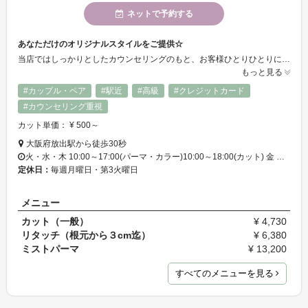
ネットで予約する
あなただけのオリジナルスタイルをご提供☆
当店ではしっかりとしたカウンセリングのもと、お客様ひとりひとりに合わせた最適の施術で、あなたの魅力を最大限に引き出すお手伝いをいたしております。初めての方でも気軽にお越しいただけます。
もっと見る
#カップル・ペア
#駅近
#高級
#クレジットカード
#カウンセリング重視
カット単価： ¥ 500～
大阪府放出駅から徒歩30秒
火・水・木 10:00～17:00(パーマ・カラー)10:00～18:00(カット) 金 …
定休日：
毎週月曜日・第3火曜日
メニュー
カット（一般）
¥ 4,730
リタッチ（根元から３cm迄）
¥ 6,380
ミストパーマ
¥ 13,200
すべてのメニューを見る