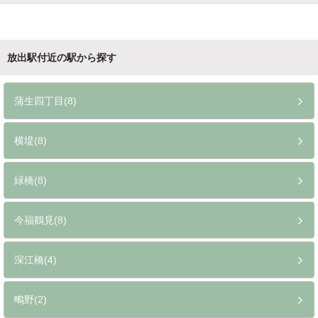
放出駅付近の駅から探す
蒲生四丁目(8)
横堤(8)
緑橋(8)
今福鶴見(8)
深江橋(4)
鴫野(2)