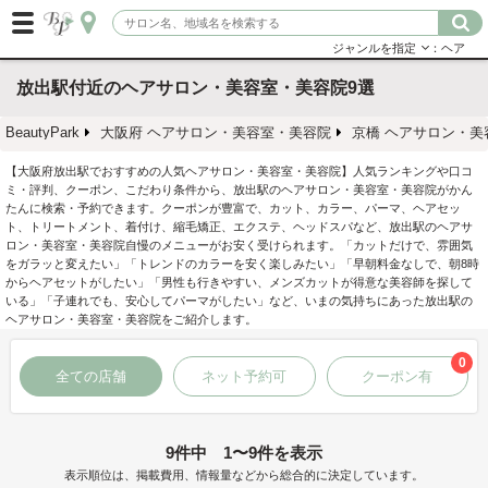
ジャンルを指定
：ヘア
放出駅付近のヘアサロン・美容室・美容院9選
BeautyPark
大阪府 ヘアサロン・美容室・美容院
京橋 ヘアサロン・美
【大阪府放出駅でおすすめの人気ヘアサロン・美容室・美容院】人気ランキングや口コ
ミ・評判、クーポン、こだわり条件から、放出駅のヘアサロン・美容室・美容院がかん
たんに検索・予約できます。クーポンが豊富で、カット、カラー、パーマ、ヘアセッ
ト、トリートメント、着付け、縮毛矯正、エクステ、ヘッドスパなど、放出駅のヘアサ
ロン・美容室・美容院自慢のメニューがお安く受けられます。「カットだけで、雰囲気
をガラッと変えたい」「トレンドのカラーを安く楽しみたい」「早朝料金なしで、朝8時
からヘアセットがしたい」「男性も行きやすい、メンズカットが得意な美容師を探して
いる」「子連れでも、安心してパーマがしたい」など、いまの気持ちにあった放出駅の
ヘアサロン・美容室・美容院をご紹介します。
0
全ての店舗
ネット予約可
クーポン有
9件中 1〜9件を表示
表示順位は、掲載費用、情報量などから総合的に決定しています。