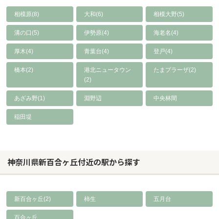
相模原(8)
大和(6)
相模大野(5)
溝の口(5)
伊勢原(4)
海老名(4)
厚木(4)
青葉台(4)
登戸(4)
橋本(2)
港北ニュータウン
たまプラーザ(2)
(2)
あざみ野(1)
淵野辺
中央林間
稲田堤
神奈川県新百合ヶ丘付近の駅から探す
新百合ヶ丘(2)
柿生
五月台
百合ヶ丘