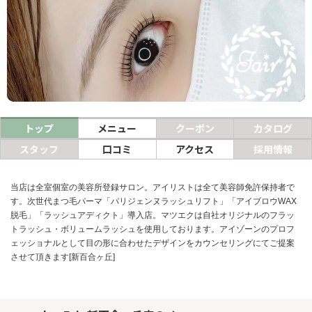
ヘアサロン
ネイルサロン
まつげサロン
エステサロン
トップ
メニュー
クーポン
カタログ
リラクゼーションサロン
スタッフ
口コミ
アクセス
採用情報
美容クリニック
当店は全室個室の美容所登録サロン。アイリストは全て美容師免許保持者で
す。次世代まつ毛パーマ「パリジェンヌラッシュリフト」「アイブロウWAX
ヘアカタログ
脱毛」「ラッシュアディクト」導入店。マツエクは自社オリジナルのフラッ
ネイルカタログ
トラッシュ・ボリュームラッシュを使用しております。アイゾーンのプロフ
ェッショナルとして目の形に合わせたデザインをカウンセリングにてご提案
メンズカタログ
させて頂きます[新百合ヶ丘]