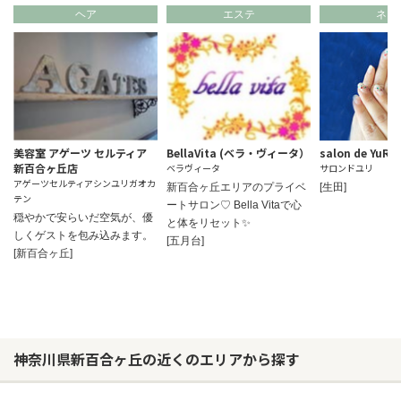
ヘア
エステ
ネイ
美容室 アゲーツ セルティア
BellaVita (ベラ・ヴィータ）
salon de YuRi
新百合ヶ丘店
ベラヴィータ
サロンドユリ
アゲーツセルティアシンユリガオカ
新百合ヶ丘エリアのプライベ
[生田]
テン
ートサロン♡ Bella Vitaで心
穏やかで安らいだ空気が、優
と体をリセット✨
しくゲストを包み込みます。
[五月台]
[新百合ヶ丘]
神奈川県新百合ヶ丘の近くのエリアから探す