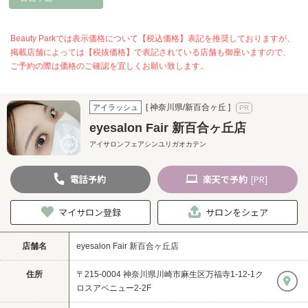
Beauty Parkでは表示価格について【税込価格】表記を推奨しておりますが、
掲載店舗によっては【税抜価格】で表記されている店舗も御座いますので、
ご予約の際は価格のご確認を宜しくお願い致します。
[ 神奈川県/新百合ヶ丘 ]
アイラッシュ
eyesalon Fair 新百合ヶ丘店
アイサロンフェアシンユリガオカテン
電話
予約
楽天
で予約
[PR]
マイサロン登録
サロンをシェア
店舗名
eyesalon Fair 新百合ヶ丘店
住所
〒215-0004 神奈川県川崎市麻生区万福寺1-12-1ク
ロスアベニュー2-2F