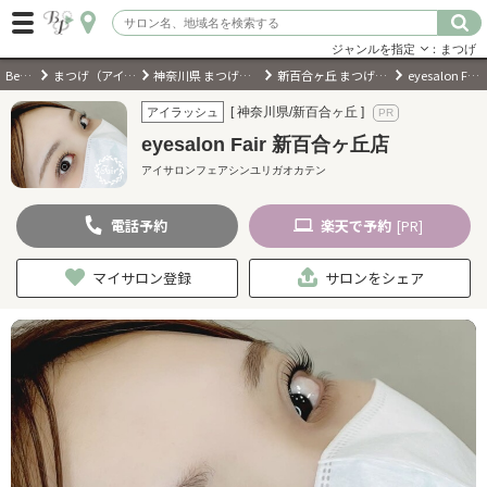
ジャンルを指定
：まつげ
BeautyPark
まつげ（アイラッシュ）サロン
神奈川県 まつげ（アイラッシュ）サロン
新百合ヶ丘 まつげ（アイラッシュ）サロン
eyesalon Fair 新百合ヶ丘店
ログイン
[ 神奈川県/新百合ヶ丘 ]
アイラッシュ
eyesalon Fair 新百合ヶ丘店
会員登録
（無料）
アイサロンフェアシンユリガオカテン
電話
予約
楽天
で予約
キーワード検索
[PR]
ジャンルを選択
マイサロン登録
サロンをシェア
キーワードで検索
近くのサロンを探す
現在地から探す