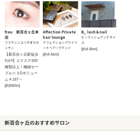
frau 新百合ヶ丘本
Affection Private
B_ lash＆nail
店
hair lounge
ビーラッシュアンドネイ
フラウシンユリガオカホ
アフェクションプライベ
ル
ンテン
ートヘアーラウンジ
[約4.6km]
【新百合ヶ丘駅徒歩
[約4.6km]
5分!!】エクステ300
種類以上！極細セー
ブル☆３Dボリュー
ム￥187～
[約680m]
新百合ヶ丘のおすすめサロン