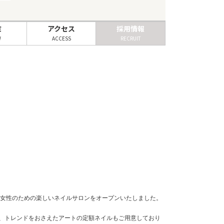
ミ
アクセス
採用情報
W
ACCESS
RECRUIT
、女性のための楽しいネイルサロンをオープンいたしました。
インや、トレンドをおさえたアートの定額ネイルもご用意しており