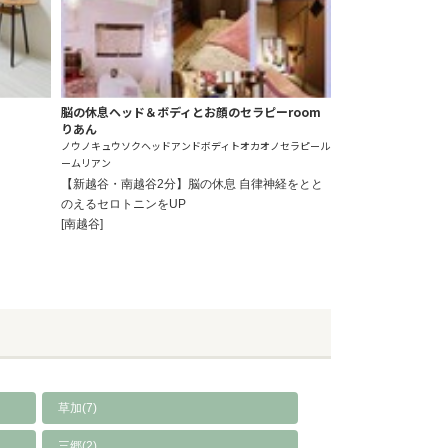
脳の休息ヘッド＆ボディとお顔のセラピーroom
りあん
ノウノキュウソクヘッドアンドボディトオカオノセラピール
ームリアン
【新越谷・南越谷2分】脳の休息 自律神経をとと
のえるセロトニンをUP
[南越谷]
草加(7)
三郷(2)