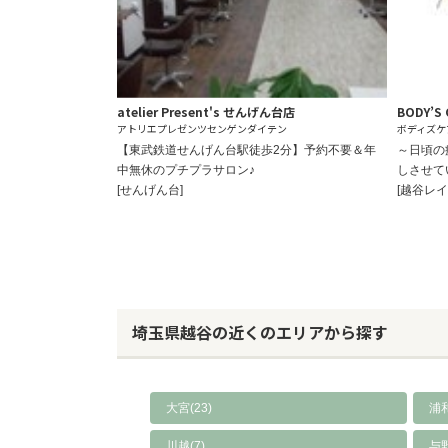
atelier Present's せんげん台店
BODY’
アトリエプレゼンツセンゲンダイテン
ボディズケ
【東武鉄道せんげん台駅徒歩2分】予約不要＆年
～日頃の
中無休のプチプラサロン♪
しさせて
[せんげん台]
[越谷レイ
埼玉県越谷の近くのエリアから探す
大宮(23)
浦和
川越(7)
与野