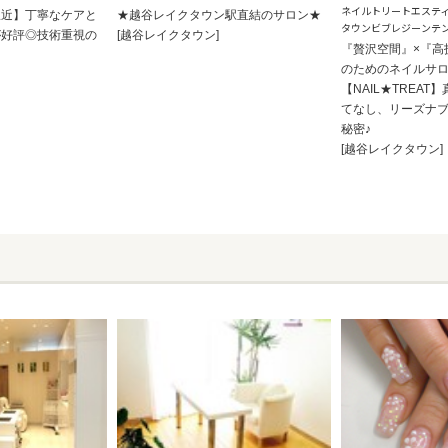
ネイルトリートエステ
駅近】丁寧なケアと
★越谷レイクタウン駅直結のサロン★
タウンビブレジーンテ
が好評◎技術重視の
[越谷レイクタウン]
『贅沢空間』×『高
のためのネイルサ
【NAIL★TREA
てなし、リーズナ
秘密♪
[越谷レイクタウン]