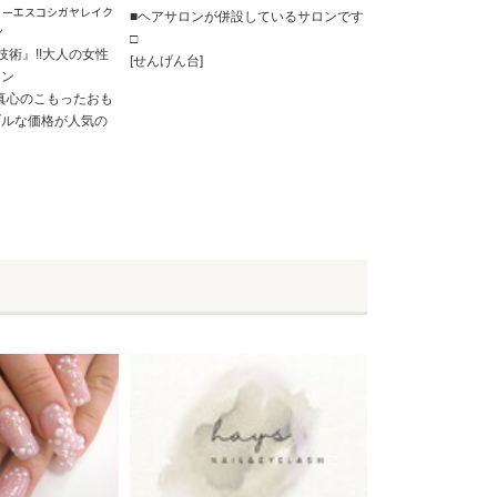
ィーエスコシガヤレイク
■ヘアサロンが併設しているサロンです
ン
□
技術』!!大人の女性
[せんげん台]
ロン
T】真心のこもったおも
ブルな価格が人気の