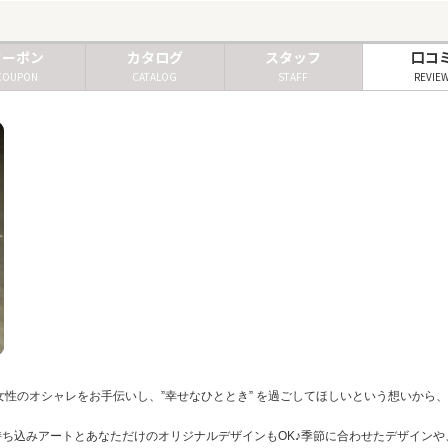
クーポン
カタログ
スタッフ
口コ
COUPON
CATALOG
STAFF
REVIE
性のオシャレをお手伝いし、”幸せなひととき” を過ごしてほしいという想いから
on】では、持ち込みアートとあなただけのオリジナルデザインもOK♪季節に合わせたデザ