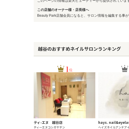
このページの情報は楽天ビューティーから提供されていま
この店舗のオーナー様・店長様へ
Beauty Park店舗会員になると、サロン情報を編集する事
越谷のおすすめネイルサロンランキング
1
位
ティ-エヌ 越谷店
hays. nail&eyela
ティーエヌコシガヤテン
ヘイズネイルアンドア