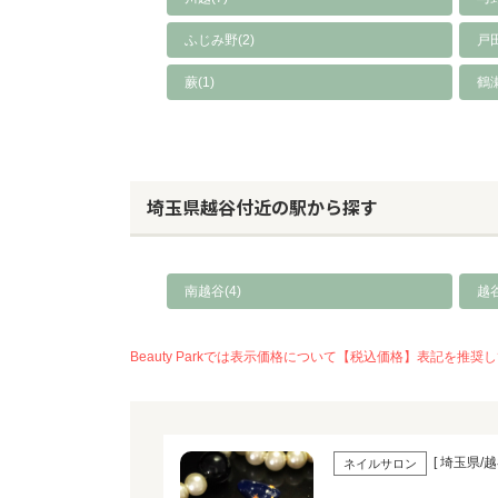
ふじみ野(2)
戸田
蕨(1)
鶴
埼玉県越谷付近の駅から探す
南越谷(4)
越谷
Beauty Parkでは表示価格について【税込価格】表記
[ 埼玉県/越
ネイルサロン