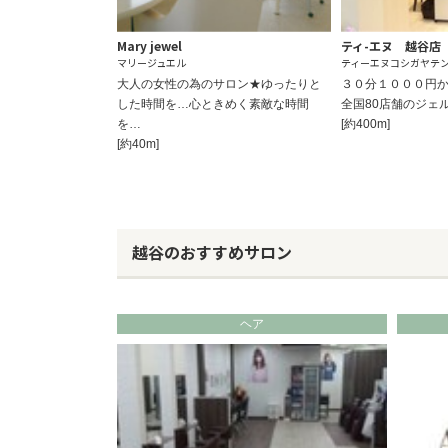
Mary jewel
ティ-エヌ 越谷店
マリージュエル
ティーエヌコシガヤテ
大人の女性の為のサロン★ゆったりと
３０分１０００円
した時間を…心ときめく素敵な時間
全国80店舗のジェ
を…
[約400m]
[約40m]
越谷のおすすめサロン
ヘア