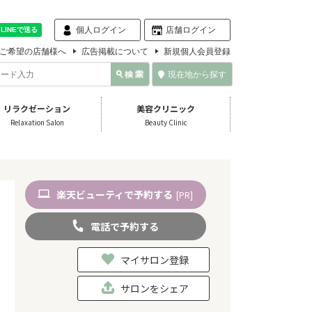
個人ログイン
店舗ログイン
ご希望の店舗様へ
広告掲載について
新規個人会員登録
現在地から探す
リラクゼーション
美容クリニック
Relaxation Salon
Beauty Clinic
楽天
ビューティ
で予約
する
[PR]
電話
で
予約
する
マイサロン登録
サロンをシェア