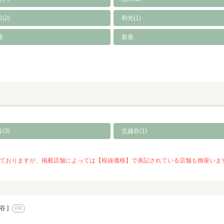
(2)
和光(1)
瀬
新座
(3)
北越谷(1)
を推奨しておりますが、掲載店舗によっては【税抜価格】で表記されている店舗も御座
谷 ]