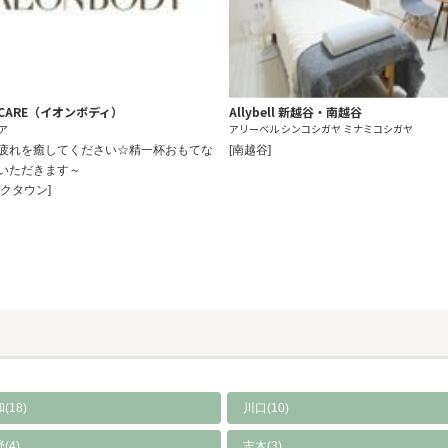
S CARE（イオンボディ）
Allybell 新越谷・南越谷
ア
アリーベル シンコシガヤ ミナミコシガヤ
疲れを癒してください☆精一杯おもてな
[南越谷]
いただきます～
クタウン]
(18)
川口(10)
(4)
志木(3)