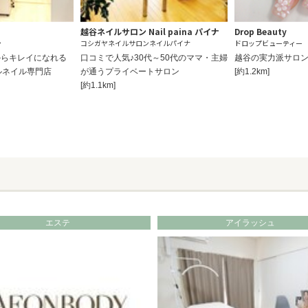
越谷ネイルサロン Nail paina パイナ
Drop Beauty
ン
コシガヤネイルサロンネイルパイナ
ドロップビューティー
からキレイになれる
口コミで人気♪30代～50代のママ・主婦
越谷の実力派サロ
ルネイル専門店
が通うプライベートサロン
[約1.2km]
[約1.1km]
エステ
アイラッシュ