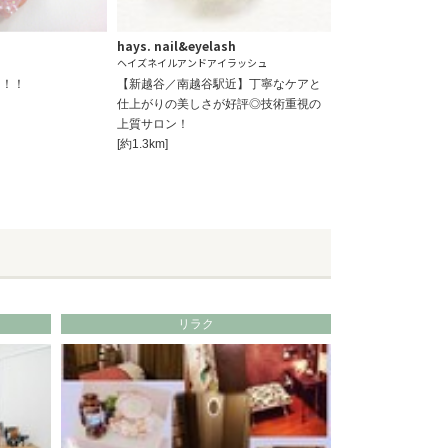
hays. nail&eyelash
ヘイズネイルアンドアイラッシュ
ン！！
【新越谷／南越谷駅近】丁寧なケアと
仕上がりの美しさが好評◎技術重視の
上質サロン！
[約1.3km]
リラク