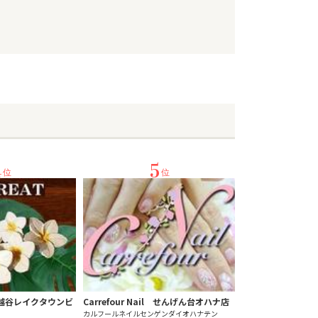
4
5
位
位
TS 越谷レイクタウンビ
Carrefour Nail せんげん台オハナ店
カルフールネイルセンゲンダイオハナテン