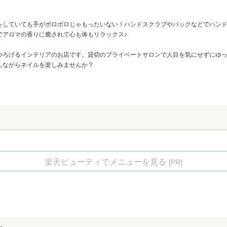
をしていても手がボロボロじゃもったいない！ハンドスクラブやパックなどでハンド
でアロマの香りに癒されて心も体もリラックス♪
つろげるインテリアのお店です。貸切のプライベートサロンで人目を気にせずにゆ
しながらネイルを楽しみませんか？
楽天ビューティでメニューを見る
[PR]