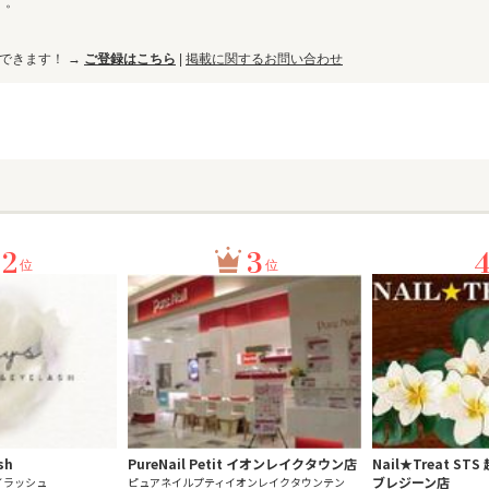
す。
ができます！ →
ご登録はこちら
|
掲載に関するお問い合わせ
2
3
位
位
sh
PureNail Petit イオンレイクタウン店
Nail★Treat S
ブレジーン店
イラッシュ
ピュアネイルプティイオンレイクタウンテン