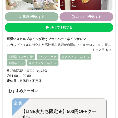
電話で予約する
ネットで予約する
LINEで予約する
可愛いスカルプネイルが叶うプライベートネイルサロン
スカルプネイルに特化した高技術な施術が自慢のネイルサロンです。長さ出しやフォルム形成、繊細なアートデザインまで、一人ひとりの理想に寄り添いながら、指先を美しく演出します。スカルプならではの強度と華やかさを活かし、トレンド感あふれるデザインやオフィスでも映える上品ネイルまで、幅広く対応可能です◎
もっと見る
#新型コロナ対策
#ハンドケア
#マグネットネイル
#泡ネイル
#グリッターネイル
JR浦和駅〈東口〉徒歩3分
11:00 ～ 20:00
定休日：
定休日：不定休
おすすめクーポン
全員
【LINE友だち限定★】500円OFFクー
ポン