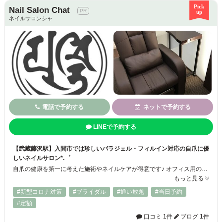
Nail Salon Chat
ネイルサロンシャ
電話で予約する
ネットで予約する
LINEで予約する
【武蔵藤沢駅】入間市では珍しいパラジェル・フィルイン対応の自爪に優
しいネイルサロン*.゜
自爪の健康を第一に考えた施術やネイルケアが得意です♪ オフィス用のシンプルで上品なデザインから、イベント用のアートデザインまで、何でもお任せください☆ 今話題のマグネットネイルも大人気！ その他、巻き爪や爪のひび割れ、噛み癖による深爪などでお悩みの方にもご利用いただいています◎ 男性のネイルケアも大歓迎です！ 爪のことなら何でもNail Salon Chatにご相談ください！！
もっと見る
#新型コロナ対策
#ブライダル
#通い放題
#当日予約
#定額
口コミ 1件
ブログ 1件