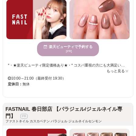
楽天ビューティで予約する
[PR]
*・★楽天ビューティ限定価格あり★・* コスパ重視の方にも大満足いただいています！ ☑ 忙しい方にも嬉しい【時短ネイル】 ☑ 落ち着いた空間で【リラックス施術】 ☑ シンプル〜トレンド・ニュアンスまで【幅広いデザイン対応】 皆様のお悩み・理想に近づけるよう、 精一杯お施術させて頂きます。 リーズナブルな価格と丁寧な施術で リラックスできるひとときをお過ごしください。
もっと見る
10:00～21:00（最終受付 19:30）
定休日：
無休
FASTNAIL 春日部店 【パラジェル/ジェルネイル専
門】
ファストネイル カスカベテン パラジェル ジェルネイルセンモン