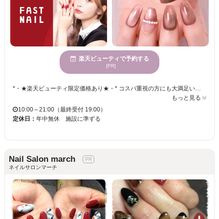
楽天ビューティで予約する
[PR]
*・★楽天ビューティ限定価格あり★・* コスパ重視の方にも大満足いただいています！ ☑ 忙しい方にも嬉しい【時短ネイル】 ☑ 落ち着いた空間で【リラックス施術】 ☑ シンプル〜トレンド・ニュアンスまで【幅広いデザイン対応】 皆様のお悩み・理想に近づけるよう、 精一杯お施術させて頂きます。 リーズナブルな価格と丁寧な施術で リラックスできるひとときをお過ごしください。
もっと見る
10:00～21:00（最終受付 19:00）
定休日：
年中無休 施設に準ずる
Nail Salon march
ネイルサロンマーチ