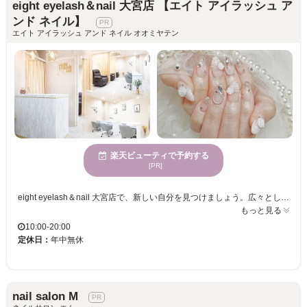
eight eyelash＆nail 大宮店 【エイト アイラッシュ ア
ンド ネイル】
エイト アイラッシュ アンド ネイル オオミヤテン
楽天ビューティで予約する
[PR]
eight eyelash＆nail 大宮店で、新しい自分を見つけましょう。広々とした空間が広がる店内は、訪れるだけで気分が明るくなり、日常の疲れを忘れさせてくれます。カウンセリングにおいては、お客様一人ひとりの望むスタイルを丁寧に伺い、それを実現するための提案をいたします。女性に愛されるこの場所では、なりたい自分を追求できる環境が整っています。あなたの個性を最大限に引き出すネイルアートで、毎日をもっと輝かせてみませんか？eight eyelash＆nail 大宮店の心地よい空気とプロの技術が、あなたのご来店をお待ちしています。
もっと見る
10:00-20:00
定休日：
年中無休
nail salon M