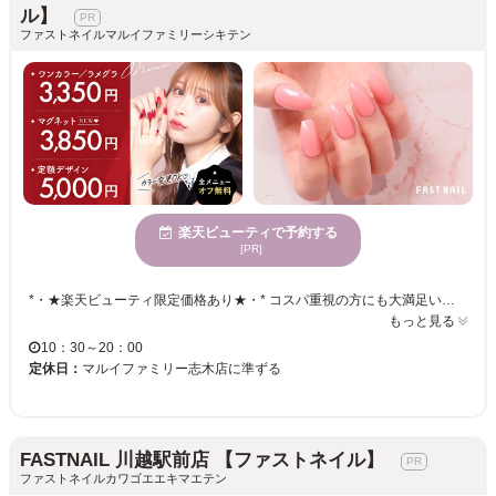
ル】
ファストネイルマルイファミリーシキテン
楽天ビューティで予約する
[PR]
*・★楽天ビューティ限定価格あり★・* コスパ重視の方にも大満足いただいています！ ☑ 忙しい方にも嬉しい【時短ネイル】 ☑ 落ち着いた空間で【リラックス施術】 ☑ シンプル〜トレンド・ニュアンスまで【幅広いデザイン対応】 皆様のお悩み・理想に近づけるよう、 精一杯お施術させて頂きます。 リーズナブルな価格と丁寧な施術で リラックスできるひとときをお過ごしください。
もっと見る
10：30～20：00
定休日：
マルイファミリー志木店に準ずる
FASTNAIL 川越駅前店 【ファストネイル】
ファストネイルカワゴエエキマエテン