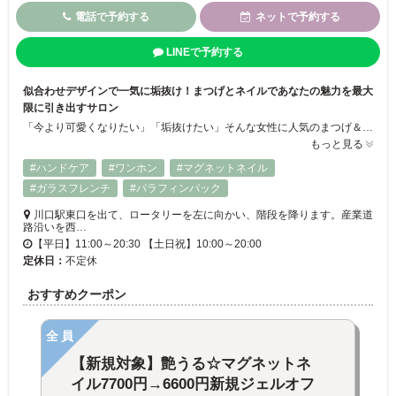
電話で予約する
ネットで予約する
LINEで予約する
似合わせデザインで一気に垢抜け！まつげとネイルであなたの魅力を最大
限に引き出すサロン
「今より可愛くなりたい」「垢抜けたい」そんな女性に人気のまつげ＆ネイルサロン。上品デザイン～韓国風、Y２Ｋまで幅広く対応♪ネイルメニュー豊富！下処理ケアが丁寧で長持ちが自慢☆目元のバランスを見極めて、あなたに似合うカールや太さ・毛流れを細かくデザイン。まつげパーマや眉スタイリングで、印象がぐっと引き締まり、写真映えもメイク時短も叶います。経験豊富なスタッフが丁寧に対応します！
もっと見る
#ハンドケア
#ワンホン
#マグネットネイル
#ガラスフレンチ
#パラフィンパック
川口駅東口を出て、ロータリーを左に向かい、階段を降ります。産業道
路沿いを西…
【平日】11:00～20:30 【土日祝】10:00～20:00
定休日：
不定休
おすすめクーポン
全員
【新規対象】艶うる☆マグネットネ
イル7700円→6600円新規ジェルオフ