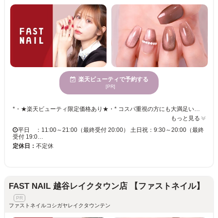
楽天ビューティで予約する
[PR]
*・★楽天ビューティ限定価格あり★・* コスパ重視の方にも大満足いただいています！ ☑ 忙しい方にも嬉しい【時短ネイル】 ☑ 落ち着いた空間で【リラックス施術】 ☑ シンプル〜トレンド・ニュアンスまで【幅広いデザイン対応】 皆様のお悩み・理想に近づけるよう、 精一杯お施術させて頂きます。 リーズナブルな価格と丁寧な施術で リラックスできるひとときをお過ごしください。
もっと見る
平日 ：11:00～21:00（最終受付 20:00） 土日祝：9:30～20:00（最終
受付 19:0…
定休日：
不定休
FAST NAIL 越谷レイクタウン店 【ファストネイル】
ファストネイルコシガヤレイクタウンテン