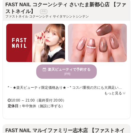
FAST NAIL コクーンシティ さいたま新都心店 【ファ
ストネイル】
ファストネイル コクーンシティ サイタマシントシンテン
楽天ビューティで予約する
[PR]
*・★楽天ビューティ限定価格あり★・* コスパ重視の方にも大満足いただいています！ ☑ 忙しい方にも嬉しい【時短ネイル】 ☑ 落ち着いた空間で【リラックス施術】 ☑ シンプル〜トレンド・ニュアンスまで【幅広いデザイン対応】 皆様のお悩み・理想に近づけるよう、 精一杯お施術させて頂きます。 リーズナブルな価格と丁寧な施術で リラックスできるひとときをお過ごしください。
もっと見る
10:00 ～ 21:00（最終受付 20:00）
定休日：
年中無休（施設に準ずる）
FAST NAIL マルイファミリー志木店 【ファストネイ