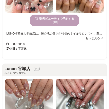
楽天ビューティで予約する
[PR]
LUNON 獨協大学前店は、居心地の良さが特長のネイルサロンです。豊富なデザインを揃えており、あなたの個性やスタイルを反映したネイルが実現できます。あらゆる年代の女性に支持されています。駐車場を完備しているので、車での来店も便利です。また、様々な決済方法に対応していますので、お買い物感覚で気軽にご利用ください。親しみやすい雰囲気に包まれ、訪れるたびに自分だけの特別なひと時を体験できる場所として、多くの方に繰り返しご来店いただいています。新しい自分を発見したい、そんな時にぜひ訪れていただきたいサロンです。
もっと見る
10:00-20:00
定休日：
不定休
Lunon 谷塚店
ルノン ヤツカテン