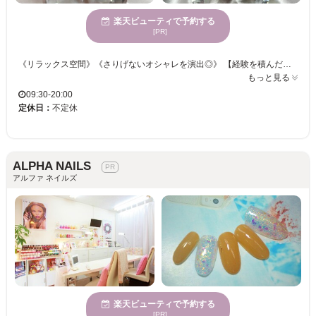
楽天ビューティで予約する
[PR]
《リラックス空間》《さりげないオシャレを演出◎》 【経験を積んだスタッフがあなたの“ネイルライフ”を応援いたします♪】 大人可愛いデザインを叶えます！ネイル初心者様も、お好みのイメージをご相談ください。 自分好みにカスタマイズも◎周りと差をつけたい！そんなあなたにもオススメ♪♪ きっと満足していただけますので、お気軽にご来店くださいませ。
もっと見る
09:30-20:00
定休日：
不定休
ALPHA NAILS
アルファ ネイルズ
楽天ビューティで予約する
[PR]