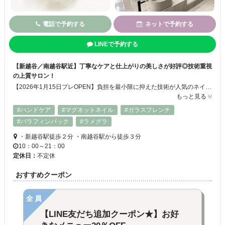
電話で予約する
ネットで予約する
LINEで予約する
【新越谷／南越谷駅近】丁寧なケアと仕上がりの美しさが好評◎技術重視
の上質サロン！
【2026年1月15日プレOPEN】負担を最小限に抑えた技術が人気のネイル＆まつげサロン。ネイルはパラジェルなど複数のベースを導入し、爪の状態を見極め施術をご提案！全メニューでフィルイン対応、負担を最小限に抑えた高い技術で「持ちの良さ×健康的な爪」を叶えます。まつげは完全無添加のシンプリフィラッシュリフト、LEDラッシュ、＆Healthyなど厳選した技術のみを採用。細かなデザインの再現もお任せを◎
もっと見る
#ハンドケア
#マグネットネイル
#ガラスフレンチ
#パラフィンパック
#ラメグラ
・新越谷駅徒歩２分 ・南越谷駅から徒歩３分
10：00～21：00
定休日：
不定休
おすすめクーポン
全員
【LINE友だち追加クーポン★】お好