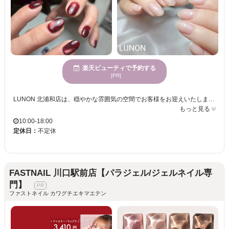
楽天ビューティで予約する
[PR]
LUNON 北浦和店は、穏やかな雰囲気の空間でお客様をお迎えいたします。誰もが心身が休まる優雅な時間を過ごせ、幅広い年代のお客様にご利用いただいております。多様なお客様のニーズに合わせたネイルケアの技術には自信があります。トレンド感を重視しながら、あなたの個性を引き出すデザイン提案を行いますので、新しい自分と出会えるでしょう。また、プライベートを重視した個室も完備。リラクゼーションの環境で丁寧なサービスを提供しています。質の高いサービスを何度も楽しめるのも魅力です。LUNON 北浦和店での時間を、心ゆくまでお楽しみください。お決済方法も多岐にわたり可能ですので、安心してご利用いただけます。
もっと見る
10:00-18:00
定休日：
不定休
FASTNAIL 川口駅前店【パラジェル/ジェルネイル専
門】
ファストネイル カワグチエキマエテン