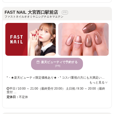
FAST NAIL 大宮西口駅前店
ファストネイルオオミヤニシグチエキマエテン
楽天ビューティで予約する
[PR]
*・★楽天ビューティ限定価格あり★・* コスパ重視の方にも大満足いただいています！ ☑ 忙しい方にも嬉しい【時短ネイル】 ☑ 落ち着いた空間で【リラックス施術】 ☑ シンプル〜トレンド・ニュアンスまで【幅広いデザイン対応】 皆様のお悩み・理想に近づけるよう、 精一杯お施術させて頂きます。 リーズナブルな価格と丁寧な施術で リラックスできるひとときをお過ごしください。
もっと見る
平日 / 10:00 ～ 21:00（最終受付 20:00） 土日祝 / 9:30 ～ 20:00（最終
受付 …
定休日：
不定休