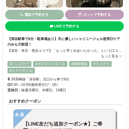
電話で予約する
ネットで予約する
LINEで予約する
【深谷駅車で8分・駐車場あり】爪に優しいシャイニージェル使用◎ケア
のみも大歓迎！
【深谷・本庄・熊谷エリア】「もっと早く出会いたかった」という口コミ多数の人気ネイルサロン☆手元にお気に入りのデザインを加えるだけでなく、手や爪にコンプレックスがある方も、足の巻き爪などのトラブルで悩んでいる方も、ベテランオーナーと親しみやすいスタッフが改善に導きます。施術には継続してジェルネイルをしていても自爪を傷めないシャイニージェルを使用。爪から広がる幸せづくりをお手伝いします♡
もっと見る
#ハンドケア
#マグネットネイル
#亀裂補強
#ラメグラ
#ミラーネイル
JR高崎線「深谷駅」北口から車で8分
9:30～18:00(最終受付17：00）
定休日：
毎週月曜日、木曜日、日曜日
おすすめクーポン
全員
【LINE友だち追加クーポン★】ご希