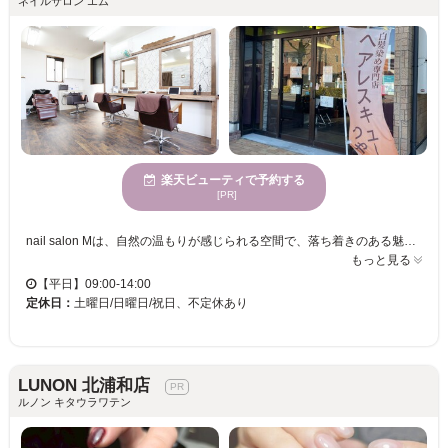
ネイルサロン エム
楽天ビューティで予約する
[PR]
nail salon Mは、自然の温もりが感じられる空間で、落ち着きのある魅力あふれる女性に人気のネイルサロンです。心地よい環境の中で、日常のストレスを忘れ、心身ともにリラックスできるひと時を提供します。一人ひとりに寄り添ったマンツーマンの丁寧なカウンセリングと施術を心掛けており、そのため、安心して自分だけの時間を楽しむことができます。nail salon Mで、おしゃれで自分らしいネイルを楽しんでください。年齢を問わず、多様な年齢層の方々の美しい指先をサポートします。
もっと見る
【平日】09:00-14:00
定休日：
土曜日/日曜日/祝日、不定休あり
LUNON 北浦和店
ルノン キタウラワテン