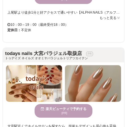
上尾駅より徒歩1分と好アクセスで通いやすい【ALPHA NAILS（アルファ ネイルズ）】白を基調としたインテリアは、安心してサービスを受けていただけるよう、日々のクリンネスを実施し、お客様お一人おひとりが、ゆったりとできる空間を保てるよう心がけています。 当店のこだわりは、ネイルの『ケア』。すべてのネイルサービスにおいて爪の健康が第一と考えています。爪が傷んでしまい、ジェルネイルの持ちが悪くて悩んでいるお客様も、丁寧なネイルケアに重点をおいた『ダメージレスケア』で、自爪の健康を守りながら、オシャレを楽しみましょう♪ お財布に優しいお値段で試せる定額コースをHANDを3コース、FOOTを2コースご用意しています☆ダメージレスケアで美爪育生を行います。デザインやライフスタイル、ご予算に合わせてお好きなコースをお選びください♪さらに300色以上あるカラーの中からお好きな色を選んで頂けますので、自分好みにアレンジも可能です☆ ネイルが初めての方もご相談をお待ちしております。 是非お気軽にお越しください♪
もっと見る
10：00～19：00（最終受付18：00）
定休日：
不定休
todays nails 大宮パラジェル取扱店
トゥデイズ ネイルズ オオミヤパラジェルトリアツカイテン
楽天ビューティで予約する
[PR]
大宮駅近くでネイルサロンを探すなら、技術もデザインも居心地も妥協したくない方へ。 当店は、美フォルムにこだわった上品ネイル、手描きアート、キャラクターネイル、フラワーデザイン、ヌーディネイル、マグネットネイル、韓国ネイル、ワンホンネイルなど幅広いご要望に対応できる実力派ネイルサロンです。経験豊富なネイリストが、お客様の雰囲気やお好みに合わせて“似合うネイル”をご提案いたします。さらに、各席にiPadを完備し、Netflixもご覧いただけるため、施術時間も退屈せず快適。 忙しい毎日の中でも、ネイルの時間をほっとできる癒しの時間にしていただけます。大宮で持ちの良いネイル、綺麗な仕上がり、今っぽいデザインを楽しみたい方はぜひご来店ください。