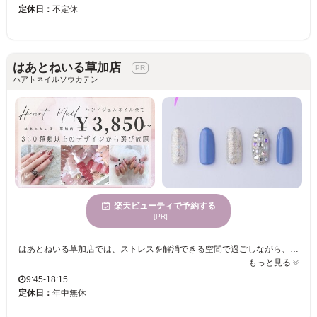
定休日：
不定休
はあとねいる草加店
ハアトネイルソウカテン
楽天ビューティで予約する
[PR]
はあとねいる草加店では、ストレスを解消できる空間で過ごしながら、ネイルの楽しさを体験できます。私たちはあなたが追求するデザインやトレンドに応えられる、多彩な300種類以上のデザインをご用意。季節や地域限定のデザインも楽しめ、お財布に優しい定額制で安心して毎月新しいネイルに挑戦できます。さらに、全てのネイルを1時間で仕上げるスピーディーなサービスを提供、忙しい毎日でも気軽に訪れていただけます。年齢を問わず、多様な方々にご利用いただけるよう心がけており、男性のお客様も大歓迎です。はあとねいる草加店は、あなたの指先を彩り、毎日を楽しくさせるお手伝いをいたします。是非、心身が休まる場所で新しい自分との出逢いをお楽しみください。
もっと見る
9:45-18:15
定休日：
年中無休