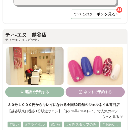
34
すべてのクーポンを見る
ティ-エヌ 越谷店
ティーエヌコシガヤテン
電話で予約する
ネットで予約する
３０分１０００円からキレイになれる全国80店舗のジェルネイル専門店
【越谷駅東口徒歩1分駅近サロン】「安い×早い×キレイ」で人気の≪ティーエヌ≫キッズスペースがあるカフェ併設店☆お子様連れのママさんやOLさん、初心者の方も大歓迎♪最短30分～経験豊富なネイリストがお客様のご予算とご要望に合わせてデザインをご提案◎リーズナブルでわかりやすい定額制☆お仕事帰りや「越谷ツインシティ」でのお買い物ついでに、またお子様を遊ばせながらお気軽に指先のオシャレをお楽しみください♪
もっと見る
#安い
#ブライダル
#定額
#女性スタッフのみ
#予約なし