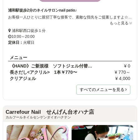
浦和駅徒歩2分のネイルサロンnail patio♪
お客様一人ひとりに親切丁寧な接客で、素敵な指先をご提案しますよ☆ 会社でも問題の無いシンプルなネイルから華やかなアートネイルまで高い技術を低価格で提供しています！ 店内も大人キュートな空間でスタッフ一同お待ちしております！
もっと見る
浦和駅西口徒歩１分
10:00～20:00
定休日：
火曜日
メニュー
《HAND》ご新規様 ソフトジェル付替オフ無料
¥ 0
長さだし<アクリル> 1本￥770〜
¥ 770～
クリアジェル
¥ 4,000
すべてのメニューを見る
Carrefour Nail せんげん台オハナ店
カルフールネイルセンゲンダイオハナテン