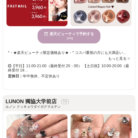
楽天ビューティで予約する
[PR]
*・★楽天ビューティ限定価格あり★・* コスパ重視の方にも大満足いただいています！ ☑ 忙しい方にも嬉しい【時短ネイル】 ☑ 落ち着いた空間で【リラックス施術】 ☑ シンプル〜トレンド・ニュアンスまで【幅広いデザイン対応】 皆様のお悩み・理想に近づけるよう、 精一杯お施術させて頂きます。 リーズナブルな価格と丁寧な施術で リラックスできるひとときをお過ごしください。
もっと見る
【平日】11:00-21:00（最終受付 20：00） 【土日祝】10:00-20:00（最
終受付 19…
定休日：
年中無休、不定休あり
LUNON 獨協大学前店
ルノン ドッキョウダイガクマエテン