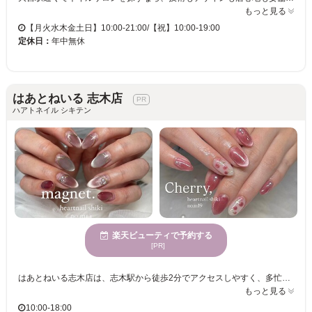
もっと見る
【月火水木金土日】10:00-21:00/【祝】10:00-19:00
定休日：
年中無休
はあとねいる 志木店
ハアトネイル シキテン
楽天ビューティで予約する
[PR]
はあとねいる志木店は、志木駅から徒歩2分でアクセスしやすく、多忙な日常の中でリラックスできるひと時を提供します♪親しみやすい空間で、ネイルが初めての方も普段からネイルを楽しんでいる方も大満足いただける豊富なデザインを取り揃えています！！ハンド3850円～、フットALL4400円の嬉しい価格で、300種類以上のデザインからあなたにぴったりのものを提案します！！仕事帰りや家事の合間にも気軽に足を運べるのが魅力です♪♪丁寧なカウンセリングによって、お悩みやご要望にもしっかり対応し、理想のネイルが手に入ります！幅広い年齢層のお客様が共に楽しめるはあとねいる 志木店でぜひ新しい自分を発見してください！！お子様連れも歓迎、クレジットカードも使えて安心◎
もっと見る
10:00-18:00