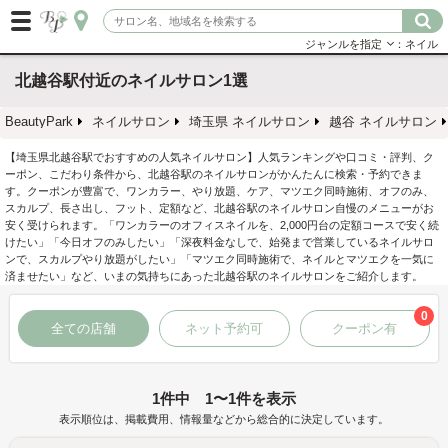
ジャンルを指定
：ネイル
北越谷駅付近のネイルサロン1選
BeautyPark
ネイルサロン
埼玉県 ネイルサロン
越谷 ネイルサロン
【埼玉県北越谷駅でおすすめの人気ネイルサロン】人気ランキングや口コミ・評判、ク
ーポン、こだわり条件から、北越谷駅のネイルサロンがかんたんに検索・予約できま
す。クーポンが豊富で、ワンカラー、やり放題、ケア、マツエク同時施術、オフのみ、
スカルプ、長さ出し、フット、定額など、北越谷駅のネイルサロン自慢のメニューがお
安く受けられます。「ワンカラーのオフィスネイルを、2,000円台の定額コースで安く続
けたい」「今日オフのみしたい」「深夜料金なしで、始発まで営業しているネイルサロ
ンで、スカルプやり放題がしたい」「マツエク同時施術で、ネイルとマツエクを一気に
済ませたい」など、いまの気持ちにあった北越谷駅のネイルサロンをご紹介します。
0
全ての店舗
ネット予約可
クーポン有
1件中 1〜1件を表示
表示順位は、掲載費用、情報量などから総合的に決定しています。