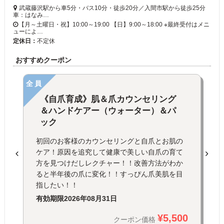
武蔵藤沢駅から車5分・バス10分・徒歩20分／入間市駅から徒歩25分
車：はなみ…
【月～土曜日・祝】10:00～19:00 【日】9:00～18:00 ※最終受付はメニ
ューによ…
定休日：
不定休
おすすめクーポン
全員
《自爪育成》肌＆爪カウンセリング
＆ハンドケアー（ウォーター）＆パ
ック
初回のお客様のカウンセリングと自爪とお肌の
ケア！原因を追究して健康で美しい自爪の育て
方を見つけだしレクチャー！！改善方法がわか
ると半年後の爪に変化！！すっぴん爪美肌を目
指したい！！
有効期限
2026年08月31日
¥5,500
クーポン価格