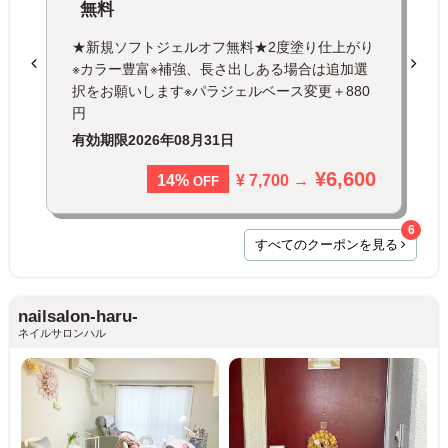
無料
★新規ソフトジェルオフ無料★2度塗り仕上がり
※カラー豊富※補強、長さ出しある場合は追加選
択をお願いします※パラジェルベース変更＋880
円
有効期限
2026年08月31日
¥6,600
¥ 7,700 →
14%
OFF
6
すべてのクーポンを見る
nailsalon-haru-
ネイルサロンハル