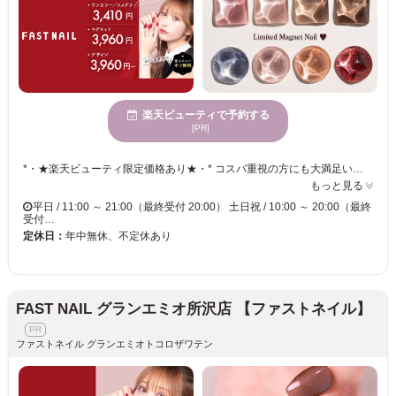
楽天ビューティで予約する
[PR]
*・★楽天ビューティ限定価格あり★・* コスパ重視の方にも大満足いただいています！ ☑ 忙しい方にも嬉しい【時短ネイル】 ☑ 落ち着いた空間で【リラックス施術】 ☑ シンプル〜トレンド・ニュアンスまで【幅広いデザイン対応】 皆様のお悩み・理想に近づけるよう、 精一杯お施術させて頂きます。 リーズナブルな価格と丁寧な施術で リラックスできるひとときをお過ごしください。
もっと見る
平日 / 11:00 ～ 21:00（最終受付 20:00） 土日祝 / 10:00 ～ 20:00（最終
受付…
定休日：
年中無休、不定休あり
FAST NAIL グランエミオ所沢店 【ファストネイル】
ファストネイル グランエミオトコロザワテン