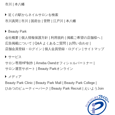
市川
本八幡
近くの駅からネイルサロンを検索
市川真間
市川
国府台
菅野
江戸川
本八幡
Beauty Park
会社概要
個人情報保護方針
利用規約
掲載ご希望の店舗様へ
広告掲載について
Q&A よくあるご質問
お問い合わせ
店舗会員登録・ログイン
個人会員登録・ログイン
サイトマップ
サービス
サロン専用HP制作
Ameba Owndオフィシャルパートナー
サロン運営サポート
Beauty Parkオンライン
メディア
Beauty Park Clinic
Beauty Park Mall
Beauty Park College
ひみつのビューティーパーク
Beauty Park Recruit
えいようJoin