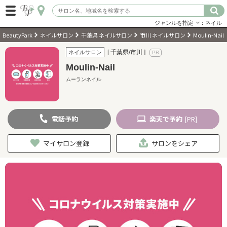
ジャンルを指定
：ネイル
BeautyPark
ネイルサロン
千葉県 ネイルサロン
市川 ネイルサロン
Moulin-Nail
ログイン
[ 千葉県/市川 ]
ネイルサロン
Moulin-Nail
会員登録
（無料）
ムーランネイル
キーワード検索
電話
予約
楽天
で予約
[PR]
ジャンルを選択
マイサロン登録
サロンをシェア
キーワードで検索
近くのサロンを探す
現在地から探す