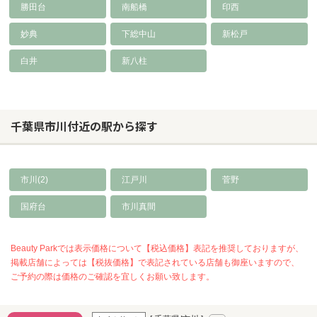
勝田台
南船橋
印西
妙典
下総中山
新松戸
白井
新八柱
千葉県市川付近の駅から探す
市川(2)
江戸川
菅野
国府台
市川真間
Beauty Parkでは表示価格について【税込価格】表記を推奨しておりますが、
掲載店舗によっては【税抜価格】で表記されている店舗も御座いますので、
ご予約の際は価格のご確認を宜しくお願い致します。