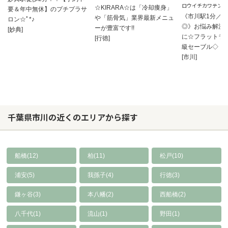
ロウイチカワテン
☆KIRARA☆は「冷却痩身」
要＆年中無休】のプチプラサ
《市川駅1分／
や「筋骨気」業界最新メニュ
ロン☆ﾟ*♪
◎》お悩み解決
ーが豊富です!!
[妙典]
に☆フラットラ
[行徳]
級セーブル◇
[市川]
千葉県市川の近くのエリアから探す
船橋(12)
柏(11)
松戸(10)
浦安(5)
我孫子(4)
行徳(3)
鎌ヶ谷(3)
本八幡(2)
西船橋(2)
八千代(1)
流山(1)
野田(1)