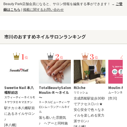
Beauty Park店舗会員になると、サロン情報を編集する事ができます！ →
ご登
録はこちら
|
掲載に関するお問い合わせ
市川のおすすめネイルサロンランキング
1
2
3
4
位
位
位
Sweetie Nail 本八
TotalBeautySalon
Ri3che
Moulin-Nai
幡駅前店
Moulin-R ～ネイル
リミッシュ
ムーランネイ
～
スウィーティーネイルモ
京成西船駅徒歩30秒
[市川]
トヤワタエキマエテン
トータルビューティーサ
でアクセス◎♪☆★
ロンムーランアールネイ
駅チカ☆本八幡駅前
安心安全で色々なネ
ル
にあるネイルサロン
イルを楽しめる実力
落ち着いた雰囲気
♪
派サロン♪
♪ ヘアーと同時施
[本八幡]
[本八幡]