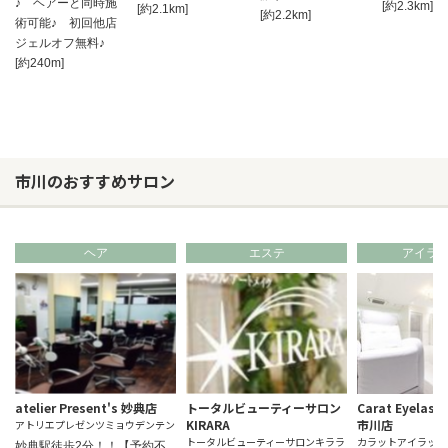
♪ ヘアーと同時施
[約2.3km]
[約2.1km]
[約2.2km]
術可能♪ 初回他店
ジェルオフ無料♪
[約240m]
市川のおすすめサロン
ヘア
エステ
アイラ
atelier Present's 妙典店
トータルビューティーサロン
Carat Eyelas
KIRARA
市川店
アトリエプレゼンツミョウデンテン
トータルビューティーサロンキララ
カラットアイラッシ
妙典駅徒歩2分！！【予約不