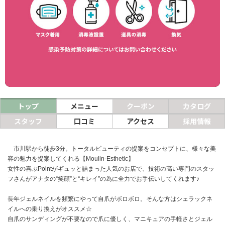
ヘアサロン
ネイルサロン
まつげサロン
エステサロン
リラクゼーションサロン
トップ
メニュー
クーポン
カタログ
美容クリニック
スタッフ
口コミ
アクセス
採用情報
ヘアカタログ
市川駅から徒歩3分。トータルビューティの提案をコンセプトに、様々な美
容の魅力を提案してくれる【Moulin-Esthetic】
ネイルカタログ
女性の喜ぶPointがギュッと詰まった人気のお店で、技術の高い専門のスタッ
フさんがアナタの“笑顔”と“キレイ”の為に全力でお手伝いしてくれます♪
メンズカタログ
長年ジェルネイルを頻繁にやって自爪がボロボロ。そんな方はシェラックネ
イルへの乗り換えがオススメ☆
自爪のサンディングが不要なので爪に優しく、マニキュアの手軽さとジェル