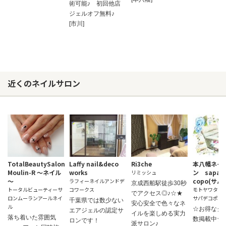
術可能♪ 初回他店
ジェルオフ無料♪
[市川]
近くのネイルサロン
TotalBeautySalon
Laffy nail&deco
Ri3che
本八幡ネイ
Moulin-R ～ネイル
works
ン sapa d
リミッシュ
～
copo(サ
ラフィーネイルアンドデ
京成西船駅徒歩30秒
トータルビューティーサ
コワークス
モトヤワタネ
でアクセス◎♪☆★
ロンムーランアールネイ
サパデコポ
千葉県では数少ない
安心安全で色々なネ
ル
☆お得なク
エアジェルの認定サ
イルを楽しめる実力
落ち着いた雰囲気
数掲載中
ロンです！
派サロン♪