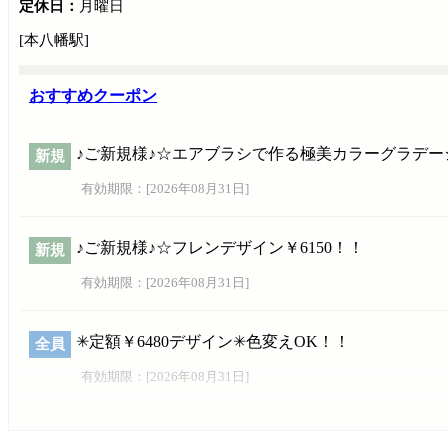
定休日：
月曜日
[本八幡駅]
おすすめクーポン
♪ご新規様♪☆エアブラシで作る極美カラーグラデーシ
新規
有効期限：[
2026年08月31日
]
♪ご新規様♪☆フレンデザイン￥6150！！
新規
有効期限：[
2026年08月31日
]
✳定額￥6480デザイン✳色変えOK！！
全員
有効期限：[
2026年08月31日
]