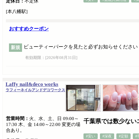
定休日：
不定休
[本八幡駅]
おすすめクーポン
ビューティーパークを見たと必ずお知らせください
新規
有効期限：[
2026年08月31日
]
Laffy nail&deco works
ラフィーネイルアンドデコワークス
営業時間：
火、水、土、日 09:00～
千葉県では数少ない
17:30 木、金 14:00～22:00 変更の場
合あり。
#安い
#深夜
#定額
#