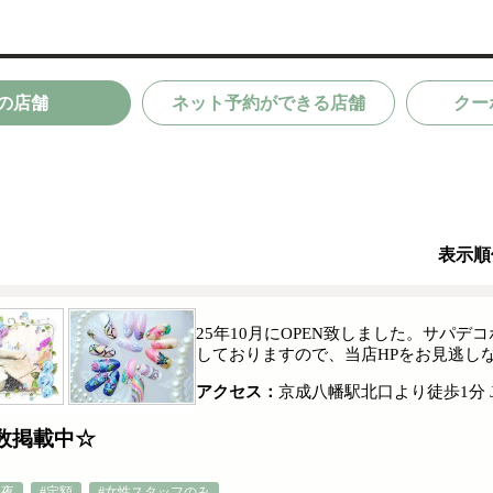
の店舗
ネット予約ができる店舗
クー
表示順
25年10月にOPEN致しました。サパ
しておりますので、当店HPをお見逃しなく
アクセス：
京成八幡駅北口より徒歩1分 
多数掲載中☆
深夜
#定額
#女性スタッフのみ