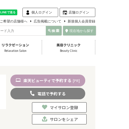
個人ログイン
店舗ログイン
ご希望の店舗様へ
広告掲載について
新規個人会員登録
現在地から探す
リラクゼーション
美容クリニック
Relaxation Salon
Beauty Clinic
楽天
ビューティ
で予約
する
[PR]
電話
で
予約
する
マイサロン登録
サロンをシェア