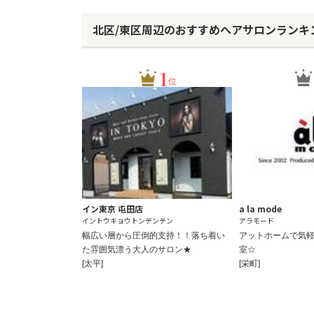
北区/東区周辺のおすすめヘアサロンランキ
1
位
イン東京 屯田店
a la mode
イントウキョウトンデンテン
アラモード
幅広い層から圧倒的支持！！落ち着い
アットホームで気
た雰囲気漂う大人のサロン★
室☆
[太平]
[栄町]