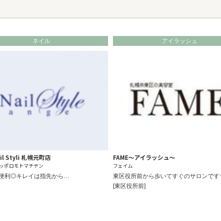
ネイル
アイラッシュ
ail Styli 札幌元町店
FAME～アイラッシュ～
ッポロモトマチテン
フェイム
便利◎キレイは指先から…
東区役所前から歩いてすぐのサロンです
[東区役所前]