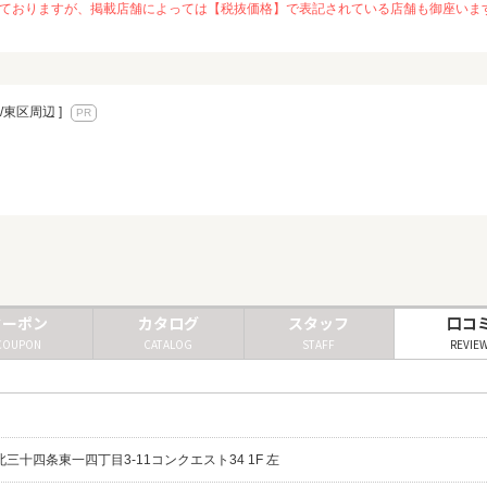
を推奨しておりますが、掲載店舗によっては【税抜価格】で表記されている店舗も御座
/東区周辺 ]
クーポン
カタログ
スタッフ
口コ
COUPON
CATALOG
STAFF
REVIE
区北三十四条東一四丁目3-11コンクエスト34 1F 左