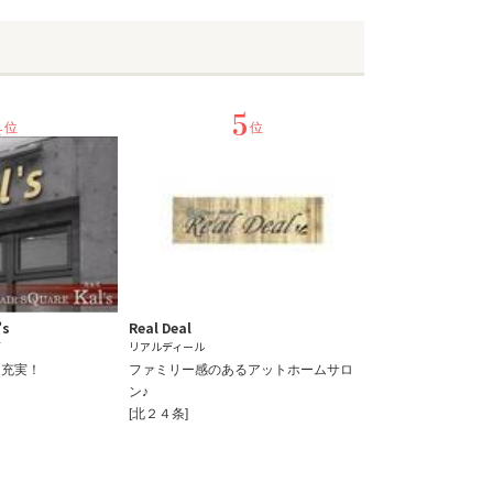
4
5
位
位
’s
Real Deal
ズ
リアルディール
ー充実！
ファミリー感のあるアットホームサロ
ン♪
[北２４条]