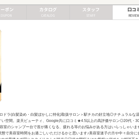
クーポン
カタログ
スタッフ
口コ
COUPON
CATALOG
STAFF
REVIE
ロドラ(白髪染め・白髪ぼかしに特化)取扱サロン＞駅チカの好立地◎ナチュラルな
間。楽天ビューティ、Google共に口コミ★4.5以上の高評価サロン◎20代・3
容室のシャンプー台で首が痛くなる、疲れる等のお悩みがある方はいらっしゃいませ
で美容室時間をお過ごしいただけるかと思います♪美容室迷子の方や中々自分に合った