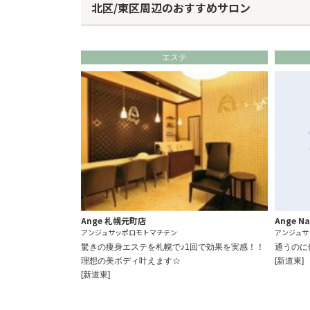
北区/東区周辺のおすすめサロン
エステ
Ange 札幌元町店
Ange N
アンジュサッポロモトマチテン
アンジュサ
驚きの痩身エステを札幌で♪1回で効果を実感！！
通うのに
理想の美ボディ叶えます☆
[新道東]
[新道東]