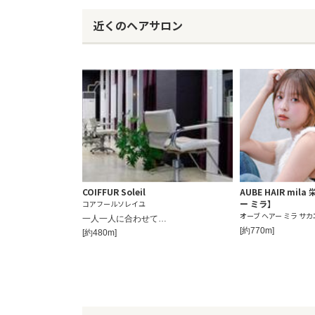
近くのヘアサロン
COIFFUR Soleil
AUBE HAIR mil
ー ミラ】
コアフールソレイユ
オーブ ヘアー ミラ サ
一人一人に合わせて…
[約770m]
[約480m]