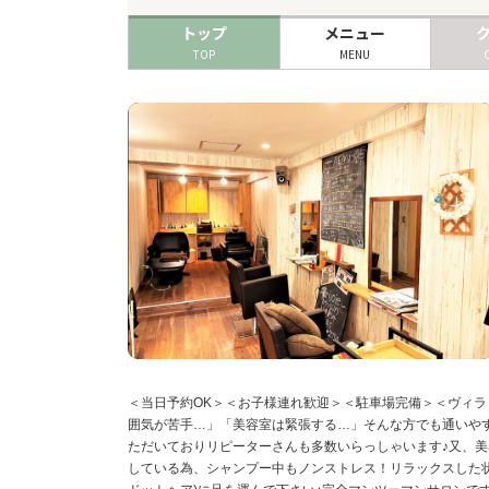
トップ
メニュー
TOP
MENU
＜当日予約OK＞＜お子様連れ歓迎＞＜駐車場完備＞＜ヴィラ
囲気が苦手…」「美容室は緊張する…」そんな方でも通いやすい空
ただいておりリピーターさんも多数いらっしゃいます♪又、美
している為、シャンプー中もノンストレス！リラックスした状態