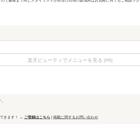
すので最後まで同じスタイリストが担当◎日頃の髪悩みはお気軽に何でもご相談下さ
楽天ビューティでメニューを見る
[PR]
す。
ができます！ →
ご登録はこちら
|
掲載に関するお問い合わせ