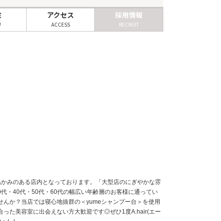
ミ
アクセス
採用情報
W
ACCESS
RECRUIT
温かみのある店内となっております。「大型店のにぎやかな雰
0代・40代・50代・60代の幅広い年齢層のお客様に通ってい
んか？当店では寝心地抜群の＜yumeシャンプー台＞を使用
美容室に出会えない方大歓迎です◎ぜひ1度A.hair(エー