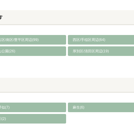
す
区/南区/豊平区周辺(99)
西区/手稲区周辺(64)
公園(26)
厚別区/清田区周辺(19)
似(7)
麻生(6)
(2)