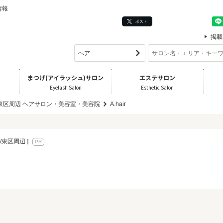
情報
ポスト
掲載
まつげ(アイラッシュ)サロン
エステサロン
Eyelash Salon
Esthetic Salon
/東区周辺 ヘアサロン・美容室・美容院
A.hair
/東区周辺 ]