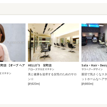
a 栄町店 【オーブ ヘア
HELLO'S 栄町店
Sala・Hair・Desi
アローズサカエマチテン
サラヘアーデザイン
カエマチテン
美と健康を追求する女性のためのサロ
親切で気さくなス
ン☆
ットホームなヘアサ
[約920m]
[約860m]