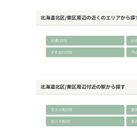
北海道北区/東区周辺の近くのエリアから探
大通(103)
白石
すすきの(33)
円山
北海道北区/東区周辺付近の駅から探す
北２４条(10)
新琴
北３４条(4)
新川