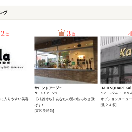
ング
2
3
位
位
サロンドアージュ
HAIR SQUARE Kal
サロンドアージュ
ヘアースクエアーカル
軽に入りやすい美容
【相談待ち】あなたの髪の悩み吹き飛
オプションメニュ
ばす♪
[北２４条]
[東区役所前]