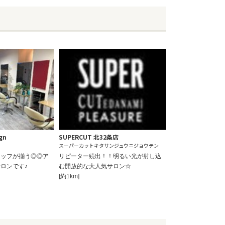
gn
SUPERCUT 北32条店
スーパーカットキタサンジュウニジョウテン
タッフが揃う◎◎ア
リピーター続出！！明るい光が射し込
ロンです♪
む開放的な大人気サロン☆
[約1km]