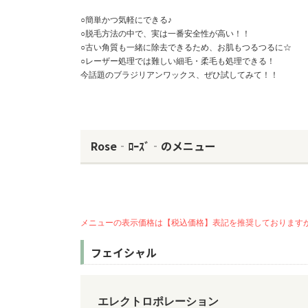
○簡単かつ気軽にできる♪
○脱毛方法の中で、実は一番安全性が高い！！
○古い角質も一緒に除去できるため、お肌もつるつるに☆
○レーザー処理では難しい細毛・柔毛も処理できる！
今話題のブラジリアンワックス、ぜひ試してみて！！
Rose‐ﾛｰｽﾞ‐のメニュー
メニューの表示価格は【税込価格】表記を推奨しております
フェイシャル
エレクトロポレーション