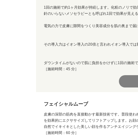
1回の施術で約1ヶ月効果が持続します。化粧のノリで効
針のいらないメソセラピーとも呼ばれ1回で効果が見え
電気の力で皮膚に隙間をつくり美容成分を肌の奥まで届
その導入力はイオン導入の20倍と言われイオン導入で
ダウンタイムがないので肌に負担をかけずに1回の施術
［施術時間：45 分］
フェイシャルムーブ
皮膚の深部の筋肉を直接動かす最新技術です。普段使わ
を効果的にエクササイズしてリフトアップします。お顔
自然でイキイキとした美しい顔を作るアンチエイジング
［施術時間：60 分］