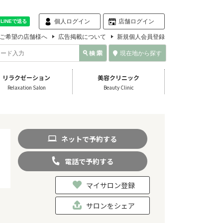
個人ログイン
店舗ログイン
ご希望の店舗様へ
広告掲載について
新規個人会員登録
現在地から探す
リラクゼーション
美容クリニック
Relaxation Salon
Beauty Clinic
ネット
で
予約
する
電話
で
予約
する
マイサロン登録
サロンをシェア