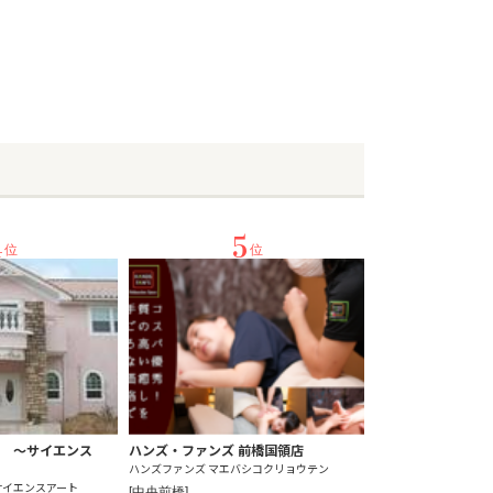
4
5
位
位
alon ～サイエンス
ハンズ・ファンズ 前橋国領店
ハンズファンズ マエバシコクリョウテン
サイエンスアート
[中央前橋]