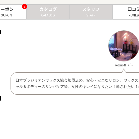
1
クーポン
カタログ
スタッフ
口コ
COUPON
CATALOG
STAFF
REVIE
Rose‐ﾛｰｽﾞ‐
日本ブラジリアンワックス協会加盟店の、安心・安全なサロン。ワックス
ャル＆ボディーのリンパケア等、女性のキレイになりたい！癒されたい！