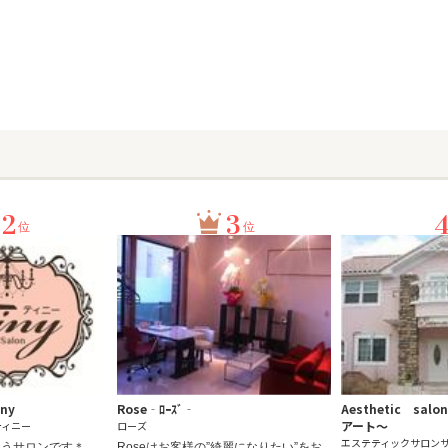
2
3
位
位
iny
Rose‐ﾛｰｽﾞ‐
Aesthetic s
アート～
ティニー
ローズ
エステティックサロン
思うサロンです＊
Roseはお客様の”綺麗になりたい”をお