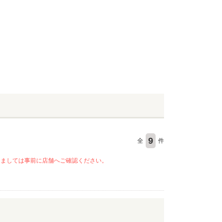
9
全
件
きましては事前に店舗へご確認ください。