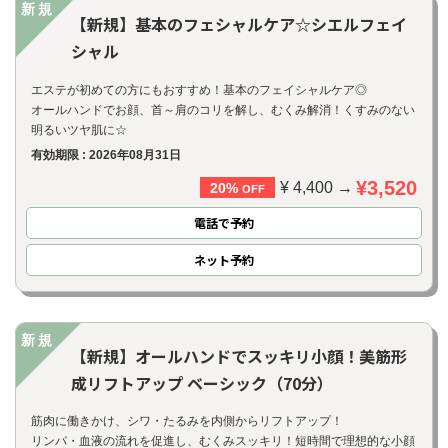
新規
【新規】基本のフェシャルケア☆シエルフェイ
シャル
エステが初めての方にもおすすめ！基本のフェイシャルケア◎
オールハンドでお顔、首～肩のコリを解し、むくみ解消！くすみのない
明るいツヤ肌に☆
有効期限 : 2026年08月31日
¥3,520
¥ 4,400 →
20%
OFF
電話で予約
ネット
予約
新規
【新規】オールハンドでスッキリ小顔！美筋形
成リフトアップ ベーシック（70分）
筋肉に働きかけ、シワ・たるみを内側からリフトアップ！
リンパ・血液の流れを促進し、むくみスッキリ！短時間で理想的な小顔