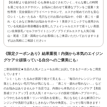
【松永駅より徒歩5分】心も身体もほぐされていく…そんな癒しの時間
を過ごせるエステサロン。お悩みに合わせて最適なプランをご提案！女
性専用・完全個室のプライベートサロンで、エステが初めての方も安心
◎シミ・しわ・たるみ・毛穴などのお肌のお悩みや、小顔・肩こり・疲
れ・むくみなど身体のお悩みをサポート！美容クリニックでも使用され
ている化粧品や美容機器を使用したフェイシャルエステで若々しい美肌
に♪全身脱毛／セルフホワイトニング／ブライダルエステも人気◎福
山・尾道・三原・因島からのお客様にもご来店いただいております☆ま
ずはお気軽にご相談ください♪
《限定クーポンあり》結果重視！内側から本気のエイジン
グケア☆頑張っている自分へのご褒美にも♪
ご新規様限定★当店の人気メニューをお得にお試しできるクーポンをご用意
しています！
「シミ・しわ・たるみが原因で老けて見える…」「毎日のクレンジングでは
落としきれない毛穴汚れが気になる…」「肩こり・疲れが取れない…」など
お問い合わせ
のお悩みはありませんか？当店では、内側から本気のエイジングケア【美筋
形成リフトアップ】が大人気！オールハンドの技術で筋肉へアプローチし、
シワやたるみを改善！リンパの流れを促進し、気になるむくみも解消◎クレ
ンジングや洗顔では落としきれない汚れや角質も、ごっそり取り除きます！