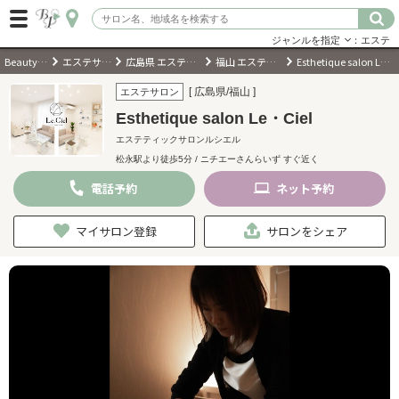
ジャンルを指定
：エステ
BeautyPark
エステサロン
広島県 エステサロン
福山 エステサロン
Esthetique salon Le・Ciel
ログイン
[ 広島県/福山 ]
エステサロン
Esthetique salon Le・Ciel
会員登録
（無料）
エステティックサロンルシエル
松永駅より徒歩5分 / ニチエーさんらいず すぐ近く
キーワード検索
電話
予約
ネット
予約
ジャンルを選択
マイサロン登録
サロンをシェア
キーワードで検索
近くのサロンを探す
現在地から探す