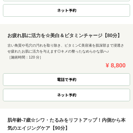
ネット
予約
お疲れ肌に活力を☆美白＆ビタミンチャージ【80分】
古い角質や毛穴の汚れを取り除き、ビタミンC美容液を肌深部まで浸透さ
せ疲れたお肌に活力を与えます◎キメの整ったなめらかな肌へ♪
［施術時間：120 分］
¥ 8,800
電話で予約
ネット
予約
肌年齢-7歳☆シワ・たるみをリフトアップ！内側から本
気のエイジングケア【90分】