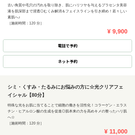
古い角質や毛穴の汚れを取り除き、肌にハリツヤを与えるプラセンタ美容
液を肌深部まで浸透◎むくみ解消＆フェイスラインを引き締め！若々しい
素肌へ♪
［施術時間：120 分］
¥ 9,900
電話で予約
ネット
予約
シミ・くすみ・たるみにお悩みの方に☆光クリアフェ
イシャル【80分】
特殊な光をお肌に当てることで細胞の働きを活性化！コラーゲン・エラス
チン・ヒアルロン酸の生成を促進◎肌本来の力を高めキメの整ったハリ肌
へ☆
［施術時間：120 分］
¥ 11,000