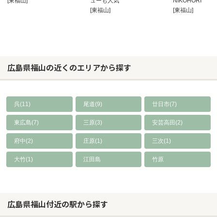
[東福山]
ューも人気
NIKOHORI
[東福山]
[東福山]
広島県福山の近くのエリアから探す
呉(11)
尾道(9)
廿日市(7)
東広島(7)
三原(3)
安芸高田(2)
府中(2)
庄原(1)
三次(1)
大竹(1)
江田島
竹原
広島県福山付近の駅から探す