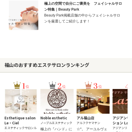
極上の空間で自分にご褒美を フェイシャルサロ
ン特集｜Beauty Park
Beauty Park掲載店舗の中からフェイシャルサロ
ンを厳選してご紹介します！
福山のおすすめエステサロンランキング
1
2
3
4
位
位
位
Esthetique salon
Noble esthetic
アル福山店
アジアンリ
Le・Ciel
ション Lax
ノーブルエステティック
アルフクヤマテン
エステティックサロンル
アジアンリラ
極上の『ハンド』に
☆*。 アーユルヴェ