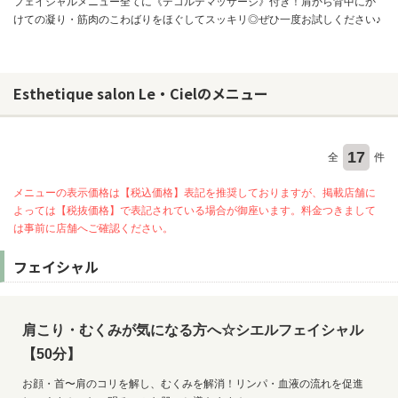
フェイシャルメニュー全てに《デコルテマッサージ》付き！肩から背中にか
けての凝り・筋肉のこわばりをほぐしてスッキリ◎ぜひ一度お試しください♪
Esthetique salon Le・Cielのメニュー
17
全
件
メニューの表示価格は【税込価格】表記を推奨しておりますが、掲載店舗に
よっては【税抜価格】で表記されている場合が御座います。料金つきまして
は事前に店舗へご確認ください。
フェイシャル
肩こり・むくみが気になる方へ☆シエルフェイシャル
【50分】
お顔・首〜肩のコリを解し、むくみを解消！リンパ・血液の流れを促進