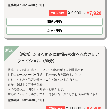
有効期限 : 2026年08月31日
¥7,920
¥ 9,900 →
20%
OFF
電話で予約
ネット
予約
新規
【新規】シミくすみにお悩みの方へ☆光クリア
フェイシャル（80分）
特殊な光をお肌に当てることで、細胞の働きを活性化させ
お肌のターンオーバー促進、肌本来の力を高めることで
シミ・くすみ・毛穴の開き・ニキビ跡・たるみ などの
あらゆる肌トラブルを改善！
キメの整った、明るいハリ肌へと導きます。
全てのフェイシャルにデコルテ付き◎首・肩こりにお悩みの方にも！
有効期限 : 2026年08月31日
¥8,800
¥ 11,000 →
20%
OFF