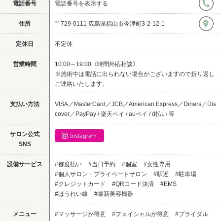
電話番号
電話番号を表示する
住所
〒729-0111 広島県福山市今津町3-2-12-1
定休日
不定休
営業時間
10:00～19:00《時間外応相談》
※施術中は電話に出られない場合がございますので折り返し
ご連絡いたします。
支払い方法
VISA／MasterCard／JCB／American Express／Diners／Dis
cover／PayPay / 楽天ペイ / auペイ / d払い 等
サロン公式
SNS
設備サービス
#都度払い
#当日予約
#個室
#女性専用
#個人サロン・プライベートサロン
#駅近
#駐車場
#クレジットカード
#QRコード決済
#EMS
#ほうれい線
#最新美容機器
メニュー
#マッサージが得意
#フェイシャルが得意
#ブライダル