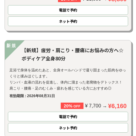
電話で予約
ネット
予約
新規
【新規】疲労・肩こり・腰痛にお悩みの方へ☆
ボディケア全身80分
足浴で身体を温めたあと、全身オールハンドで凝り固まった筋肉をゆっ
くりと揉みほぐします。
リンパ・血液の流れを促進し、体内に溜まった老廃物をデトックス！
肩こり・腰痛・足のむくみ・疲れを感じている方におすすめ◎
有効期限 : 2026年08月31日
¥6,160
¥ 7,700 →
20%
OFF
電話で予約
ネット
予約