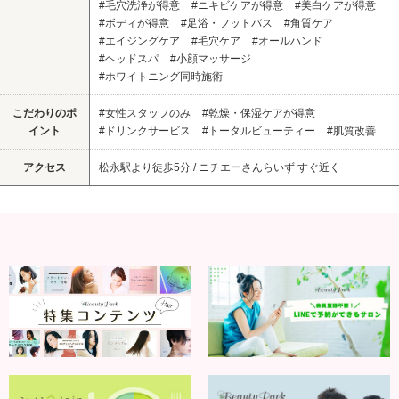
#毛穴洗浄が得意
#ニキビケアが得意
#美白ケアが得意
#ボディが得意
#足浴・フットバス
#角質ケア
#エイジングケア
#毛穴ケア
#オールハンド
#ヘッドスパ
#小顔マッサージ
#ホワイトニング同時施術
こだわりのポ
#女性スタッフのみ
#乾燥・保湿ケアが得意
イント
#ドリンクサービス
#トータルビューティー
#肌質改善
アクセス
松永駅より徒歩5分 / ニチエーさんらいず すぐ近く