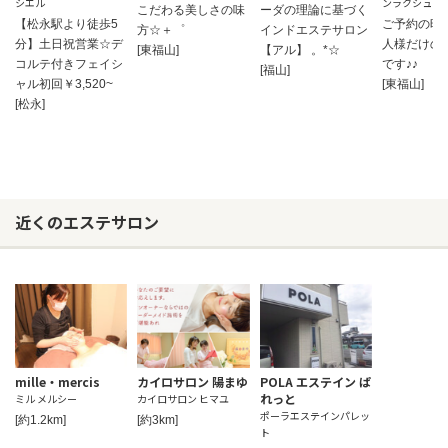
シエル
ンラクシュミ
こだわる美しさの味
ーダの理論に基づく
【松永駅より徒歩5
ご予約の時
方☆＋゜
インドエステサロン
分】土日祝営業☆デ
人様だけの
[東福山]
【アル】 。*☆
コルテ付きフェイシ
です♪♪
[福山]
ャル初回￥3,520~
[東福山]
[松永]
近くのエステサロン
mille・mercis
カイロサロン 陽まゆ
POLA エステイン ぱ
れっと
ミル メルシー
カイロサロン ヒマユ
ポーラエステインパレッ
[約1.2km]
[約3km]
ト