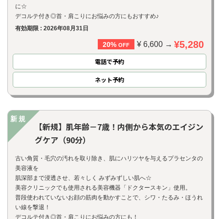
に☆
デコルテ付き◎首・肩こりにお悩みの方にもおすすめ♪
有効期限 : 2026年08月31日
¥5,280
¥ 6,600 →
20%
OFF
電話で予約
ネット
予約
新規
【新規】肌年齢－7歳！内側から本気のエイジン
グケア（90分）
古い角質・毛穴の汚れを取り除き、肌にハリツヤを与えるプラセンタの
美容液を
肌深部まで浸透させ、若々しく みずみずしい肌へ☆
美容クリニックでも使用される美容機器「ドクタースキン」使用。
普段使われていないお顔の筋肉を動かすことで、シワ・たるみ・ほうれ
い線を撃退！
デコルテ付き◎首・肩こりにお悩みの方にも！