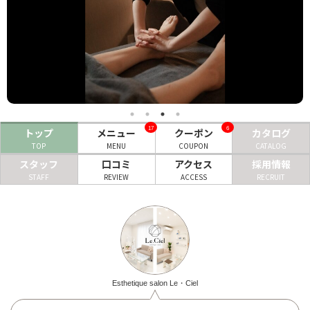
ヘアサロン
ネイルサロン
まつげサロン
エステサロン
17
6
トップ
メニュー
クーポン
カタログ
リラクゼーションサロン
TOP
MENU
COUPON
CATALOG
美容クリニック
スタッフ
口コミ
アクセス
採用情報
STAFF
REVIEW
ACCESS
RECRUIT
ヘアカタログ
ネイルカタログ
メンズカタログ
Esthetique salon Le・Ciel