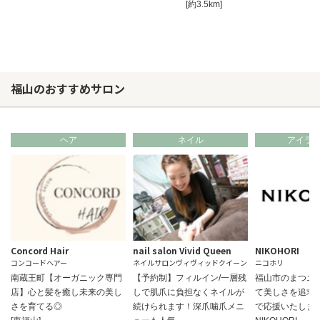
[約3.5km]
福山のおすすめサロン
ヘア
ネイル
アイラ
Concord Hair
nail salon Vivid Queen
NIKOHORI
コンコードヘアー
ネイルサロンヴィヴィッドクイーン
ニコホリ
南蔵王町【オーガニック専門
【予約制】フィルイン/一層残
福山市のまつエ
店】心と髪を癒し未来の美し
しで肌爪に負担なくネイルが
て美しさを追求
さを育てる◎
続けられます！深爪噛爪メニ
で応援いたしま