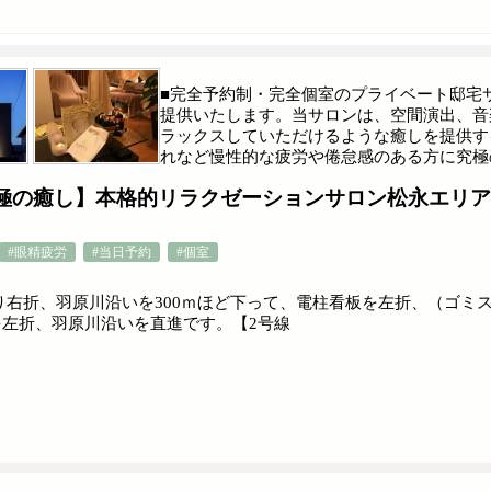
■完全予約制・完全個室のプライベート邸宅
提供いたします。当サロンは、空間演出、音
ラックスしていただけるような癒しを提供す
れなど慢性的な疲労や倦怠感のある方に究極
極の癒し】本格的リラクゼーションサロン松永エリアに
#眼精疲労
#当日予約
#個室
右折、羽原川沿いを300ｍほど下って、電柱看板を左折、（ゴミ
店を左折、羽原川沿いを直進です。【2号線