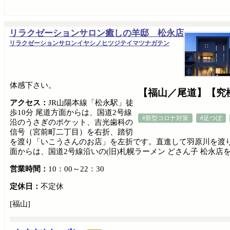
リラクゼーションサロン癒しの羊邸 松永店
リラクゼーションサロンイヤシノヒツジテイマツナガテン
体感下さい。
【福山／尾道】【究
アクセス：
JR山陽本線「松永駅」徒
歩10分 尾道方面からは、国道2号線
#新型コロナ対策
#足つぼ
沿のうさぎのポケット、吉光歯科の
信号（宮前町二丁目）を右折、踏切
を渡り「いこうさんのお店」を左折です。直進して羽原川を渡り
面からは、国道2号線沿いの(旧)札幌ラーメン どさん子 松永
営業時間：
10：00～22：30
定休日：
不定休
[福山]