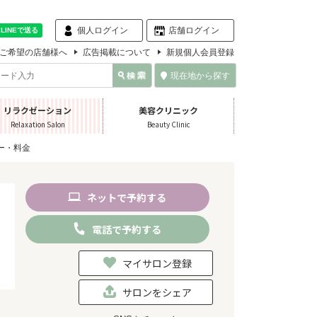
個人ログイン
店舗ログイン
ご希望の店舗様へ
広告掲載について
新規個人会員登録
現在地から探す
リラクゼーション
美容クリニック
Relaxation Salon
Beauty Clinic
ー・料金
ネット
で
予約
する
電話
で
予約
する
マイサロン登録
サロンをシェア