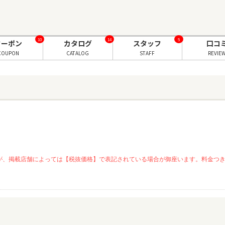
10
14
5
クーポン
カタログ
スタッフ
口コ
COUPON
CATALOG
STAFF
REVIE
が、掲載店舗によっては【税抜価格】で表記されている場合が御座います。料金つ