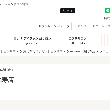
ラクゼーションサロン情報
ポスト
掲載
まつげ(アイラッシュ)サロン
エステサロン
Eyelash Salon
Esthetic Salon
ーションサロン
恵比寿 リラクゼーションサロン
naturax 恵比寿店
メニュ
都/恵比寿 ]
恵比寿店