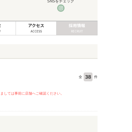
SNSをチェック
ミ
アクセス
採用情報
W
ACCESS
RECRUIT
38
全
件
きましては事前に店舗へご確認ください。