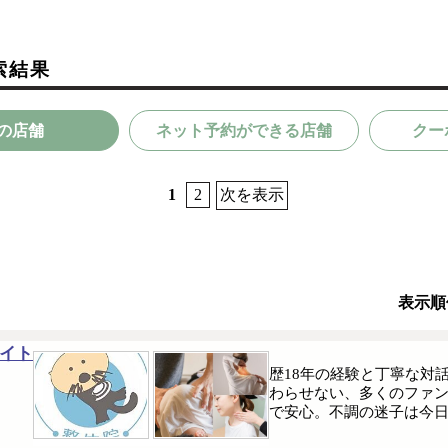
索結果
の店舗
ネット予約ができる店舗
クー
1
2
次を表示
表示順
イト
歴18年の経験と丁寧な対
わらせない、多くのファ
で安心。不調の迷子は今