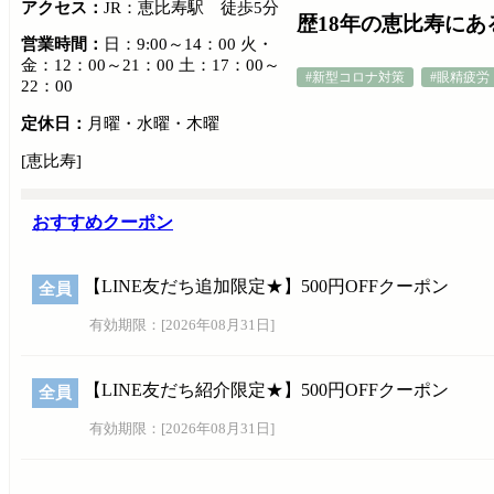
アクセス：
JR：恵比寿駅 徒歩5分
歴18年の恵比寿に
営業時間：
日：9:00～14：00 火・
金：12：00～21：00 土：17：00～
#新型コロナ対策
#眼精疲労
22：00
定休日：
月曜・水曜・木曜
[恵比寿]
おすすめクーポン
【LINE友だち追加限定★】500円OFFクーポン
全員
有効期限：[
2026年08月31日
]
【LINE友だち紹介限定★】500円OFFクーポン
全員
有効期限：[
2026年08月31日
]