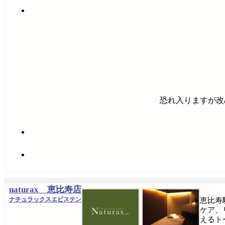
恐れ入りますが改
naturax 恵比寿店
ナチュラックスエビステン
恵比寿
ケア、
えるト