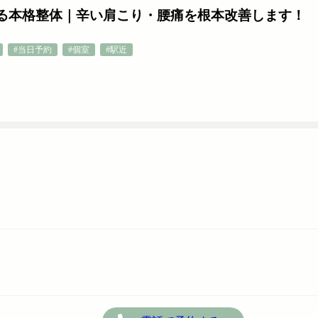
ある本格整体｜辛い肩こり・腰痛を根本改善します！
#当日予約
#個室
#駅近