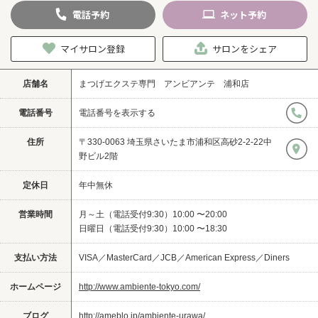
電話
予約
ネット
予約
マイサロン登録
サロンをシェア
店舗名
まつげエクステ専門 アンビアンテ 浦和店
電話番号
電話番号を表示する
住所
〒330-0063 埼玉県さいたま市浦和区高砂2-2-22中
野ビル2階
定休日
年中無休
営業時間
月～土（電話受付9:30）10:00 〜20:00
日曜日（電話受付9:30）10:00 〜18:30
支払い方法
VISA／MasterCard／JCB／American Express／Diners
ホームページ
http://www.ambiente-tokyo.com/
ブログ
http://ameblo.jp/ambiente-urawa/