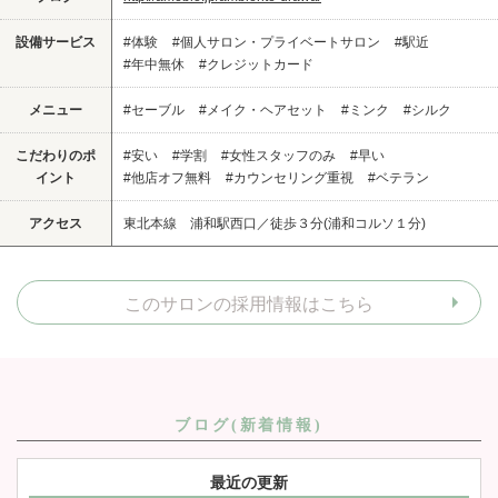
設備サービス
#体験
#個人サロン・プライベートサロン
#駅近
#年中無休
#クレジットカード
メニュー
#セーブル
#メイク・ヘアセット
#ミンク
#シルク
こだわりのポ
#安い
#学割
#女性スタッフのみ
#早い
イント
#他店オフ無料
#カウンセリング重視
#ベテラン
アクセス
東北本線 浦和駅西口／徒歩３分(浦和コルソ１分)
このサロンの採用情報はこちら
ブログ(新着情報)
最近の更新