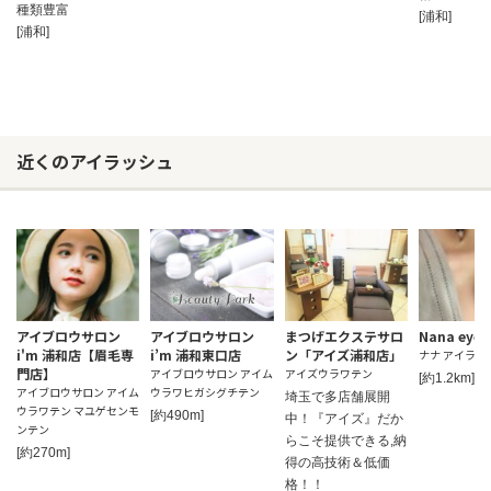
種類豊富
[浦和]
[浦和]
近くのアイラッシュ
アイブロウサロン
アイブロウサロン
まつげエクステサロ
Nana eyel
i'm 浦和店【眉毛専
i’m 浦和東口店
ン「アイズ浦和店」
ナナ アイラッ
門店】
アイブロウサロン アイム
アイズウラワテン
[約1.2km]
アイブロウサロン アイム
ウラワヒガシグチテン
埼玉で多店舗展開
ウラワテン マユゲセンモ
[約490m]
中！『アイズ』だか
ンテン
らこそ提供できる,納
[約270m]
得の高技術＆低価
格！！