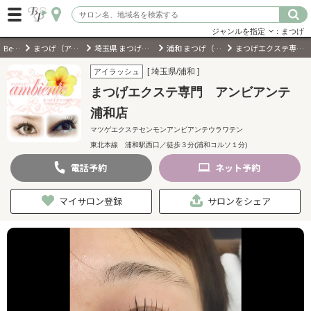
ジャンルを指定
：まつげ
BeautyPark
まつげ（アイラッシュ）サロン
埼玉県 まつげ（アイラッシュ）サロン
浦和 まつげ（アイラッシュ）サロン
まつげエクステ専門 アンビアンテ 浦和店
ログイン
[ 埼玉県/浦和 ]
アイラッシュ
まつげエクステ専門 アンビアンテ
会員登録
（無料）
浦和店
マツゲエクステセンモンアンビアンテウラワテン
キーワード検索
東北本線 浦和駅西口／徒歩３分(浦和コルソ１分)
ジャンルを選択
電話
予約
ネット
予約
マイサロン登録
サロンをシェア
キーワードで検索
近くのサロンを探す
現在地から探す