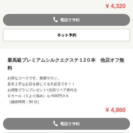
¥ 4,320
電話で予約
ネット
予約
最高級プレミアムシルクエクステ１2０本 他店オフ無
料
お得なコースです。無痛サロン。
是非上手なお店を探してる方必見です！！
お掃除ブラシプレゼント+次回リペア券付き
Ｄカール（Ｃより強め）も+500円ＯＫ
［施術時間：90 分］
¥ 4,860
電話で予約