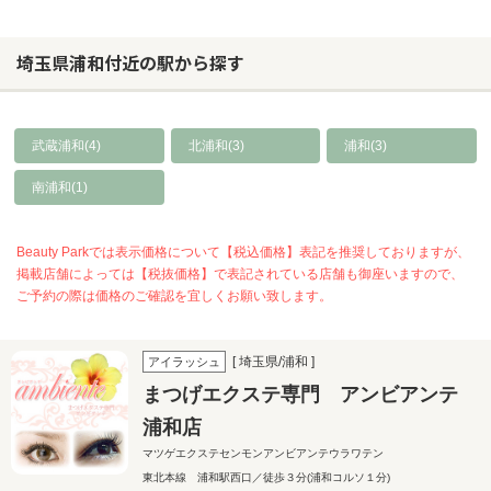
埼玉県浦和付近の駅から探す
武蔵浦和(4)
北浦和(3)
浦和(3)
南浦和(1)
Beauty Parkでは表示価格について【税込価格】表記を推奨しておりますが、
掲載店舗によっては【税抜価格】で表記されている店舗も御座いますので、
ご予約の際は価格のご確認を宜しくお願い致します。
[ 埼玉県/浦和 ]
アイラッシュ
まつげエクステ専門 アンビアンテ
浦和店
マツゲエクステセンモンアンビアンテウラワテン
東北本線 浦和駅西口／徒歩３分(浦和コルソ１分)