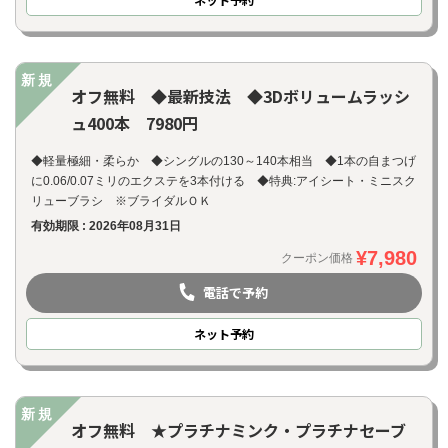
新規
オフ無料 ◆最新技法 ◆3Dボリュームラッシ
ュ400本 7980円
◆軽量極細・柔らか ◆シングルの130～140本相当 ◆1本の自まつげ
に0.06/0.07ミリのエクステを3本付ける ◆特典:アイシート・ミニスク
リューブラシ ※ブライダルＯＫ
有効期限 : 2026年08月31日
¥7,980
クーポン価格
電話で予約
ネット
予約
新規
オフ無料 ★プラチナミンク・プラチナセーブ