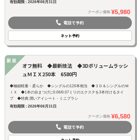
有効期限 : 2026年08月31日
¥5,980
クーポン価格
電話で予約
ネット
予約
新規
オフ無料 ◆最新技法 ◆3Dボリュームラッシ
ュＭＩＸ250本 6580円
◆極細軽量・柔らか ◆シングルの120本相当 ◆３Ｄ＆シングルのＭ
ＩＸ ◆1本の自まつげに0.06/0.07ミリのエクステを3本付けるタイ
プ ◆特典:潤いアイシート・ミニブラシ
有効期限 : 2026年08月31日
¥6,580
クーポン価格
電話で予約
ネット
予約