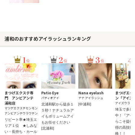
浦和のおすすめアイラッシュランキング
1
2
3
4
位
位
位
まつげエクステ専
Patio Eye
Nana eyelash
まつげエク
門 アンビアンテ
ン「アイズ
パティオアイ
ナナ アイラッシュ
浦和店
アイズウラワ
北浦和駅から徒歩１
[中浦和]
マツゲエクステセンモン
埼玉で多店
５秒！ナチュラルア
アンビアンテウラワテン
中！『アイ
イもボリュームアイ
リピート率★埼玉エ
らこそ提供
もお任せください
リア１位 ★しみな
得の高技術
[北浦和]
い・長持ち・カール
格！！