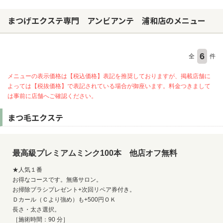
まつげエクステ専門 アンビアンテ 浦和店のメニュー
6
全
件
メニューの表示価格は【税込価格】表記を推奨しておりますが、掲載店舗に
よっては【税抜価格】で表記されている場合が御座います。料金つきまして
は事前に店舗へご確認ください。
まつ毛エクステ
最高級プレミアムミンク100本 他店オフ無料
★人気１番
お得なコースです。無痛サロン。
お掃除ブラシプレゼント+次回リペア券付き。
Ｄカール（Ｃより強め）も+500円ＯＫ
長さ・太さ選択。
［施術時間：90 分］