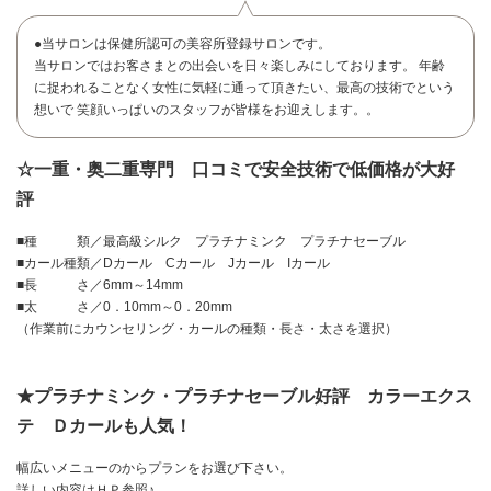
●当サロンは保健所認可の美容所登録サロンです。
当サロンではお客さまとの出会いを日々楽しみにしております。 年齢
に捉われることなく女性に気軽に通って頂きたい、最高の技術でという
想いで 笑顔いっぱいのスタッフが皆様をお迎えします。。
☆一重・奥二重専門 口コミで安全技術で低価格が大好
評
■種 類／最高級シルク プラチナミンク プラチナセーブル
■カール種類／Dカール Cカール Jカール Iカール
■長 さ／6mm～14mm
■太 さ／0．10mm～0．20mm
（作業前にカウンセリング・カールの種類・長さ・太さを選択）
お問い合わせ
★プラチナミンク・プラチナセーブル好評 カラーエクス
テ Ｄカールも人気！
幅広いメニューのからプランをお選び下さい。
詳しい内容はＨＰ参照♪