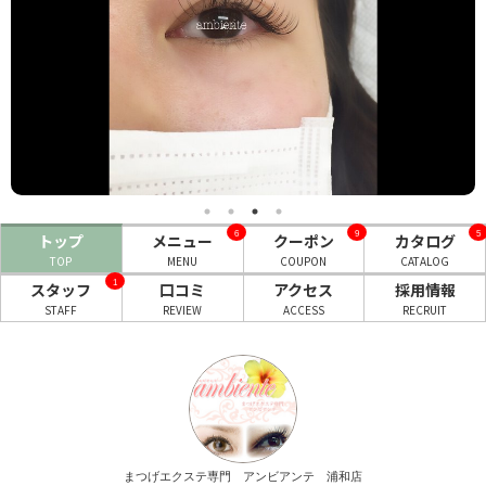
ヘアサロン
ネイルサロン
まつげサロン
エステサロン
リラクゼーションサロン
6
9
5
トップ
メニュー
クーポン
カタログ
美容クリニック
TOP
MENU
COUPON
CATALOG
1
スタッフ
口コミ
アクセス
採用情報
STAFF
REVIEW
ACCESS
RECRUIT
ヘアカタログ
ネイルカタログ
メンズカタログ
まつげエクステ専門 アンビアンテ 浦和店