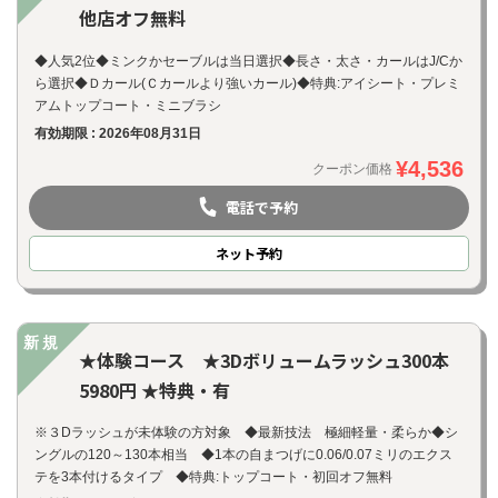
他店オフ無料
◆人気2位◆ミンクかセーブルは当日選択◆長さ・太さ・カールはJ/Cか
ら選択◆Ｄカール(Ｃカールより強いカール)◆特典:アイシート・プレミ
アムトップコート・ミニブラシ
有効期限 : 2026年08月31日
¥4,536
クーポン価格
電話で予約
ネット
予約
新規
★体験コース ★3Dボリュームラッシュ300本
5980円 ★特典・有
※３Dラッシュが未体験の方対象 ◆最新技法 極細軽量・柔らか◆シ
ングルの120～130本相当 ◆1本の自まつげに0.06/0.07ミリのエクス
テを3本付けるタイプ ◆特典:トップコート・初回オフ無料