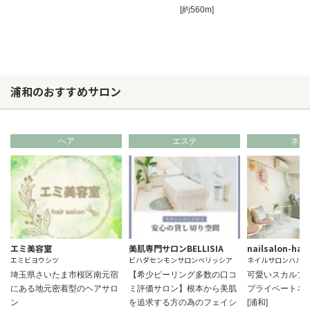
[約560m]
浦和のおすすめサロン
ヘア
エステ
ネイ
エミ美容室
美肌専門サロンBELLISIA
nailsalon-har
エミビヨウシツ
ビハダセンモンサロンベリッシア
ネイルサロンハル
埼玉県さいたま市桜区南元宿
【希少ピーリング多数の口コ
可愛いスカルプ
にある地元密着型のヘアサロ
ミ評価サロン】根本から美肌
プライベートネ
ン
を追求する方の為のフェイシ
[浦和]