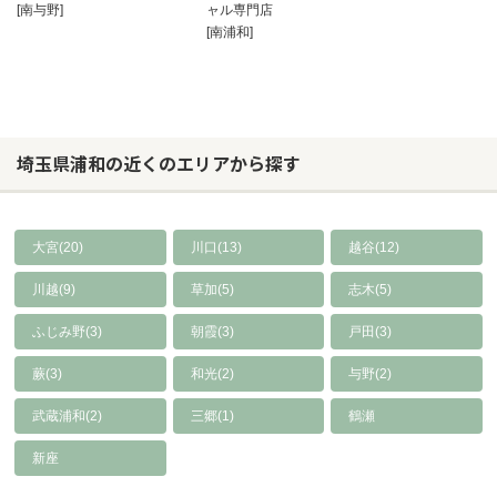
[南与野]
ャル専門店
[南浦和]
埼玉県浦和の近くのエリアから探す
大宮(20)
川口(13)
越谷(12)
川越(9)
草加(5)
志木(5)
ふじみ野(3)
朝霞(3)
戸田(3)
蕨(3)
和光(2)
与野(2)
武蔵浦和(2)
三郷(1)
鶴瀬
新座