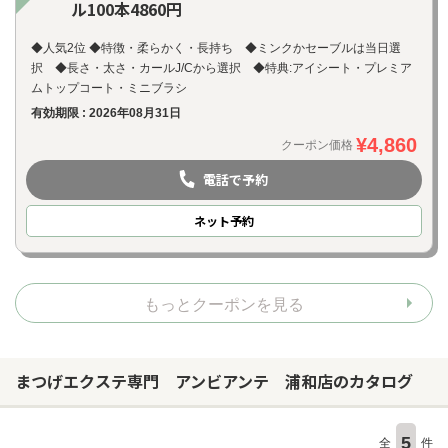
ル100本4860円
◆人気2位 ◆特徴・柔らかく・長持ち ◆ミンクかセーブルは当日選
択 ◆長さ・太さ・カールJ/Cから選択 ◆特典:アイシート・プレミア
ムトップコート・ミニブラシ
有効期限 : 2026年08月31日
¥4,860
クーポン価格
電話で予約
ネット
予約
もっとクーポンを見る
まつげエクステ専門 アンビアンテ 浦和店のカタログ
5
全
件