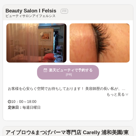
Beauty Salon I Felsis
ビューティサロンアイフェルシス
楽天ビューティで予約する
[PR]
お客様を心安らぐ空間でお待ちしております！ 美容師歴の長い私が、豊富な経験と知識で責任を持って対応致します♪ どうぞお気軽にご相談ください☆ 【リーズナブルなまつげエクステ】 まつげエクステ付け放題 75分 ￥6000 ずっと素敵な目元を維持してほしいという想いから、リーズナブルな料金設定でお客様のキレイをサポートしております！ ～お好みの本数をお選びいただけるので、お好みのデザインやなりたい目元のイメージに合わせてお選びください☆ ２回目からは付け足しの料金で承ります♪ メイク時間の短縮ができるまつげパーマ, 眉アート 初回割引あります 皆様のご来店をお待ちしております！
もっと見る
10：00～18:00
定休日：
毎週日曜日
アイブロウ&まつげパーマ専門店 Carelly 浦和美園/東