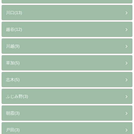
川口(13)
越谷(12)
川越(9)
草加(5)
志木(5)
ふじみ野(3)
朝霞(3)
戸田(3)