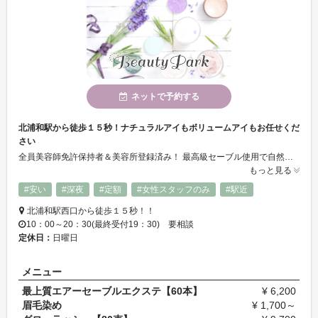
ネットで予約する
北浦和駅から徒歩１５秒！ナチュラルアイもボリュームアイもお任せくだ
さい
全員美容師免許保持者＆美容所登録済み！ 最高級セーブル使用で自然でふさふさの憧れ目元を実現！！エクステ初心者さんも挑戦しやすい価格♪じっくり丁寧なカウンセリングと!!選べるJ/C/D/Lの4種類のカール＆長さ&太さで目元のお悩み解決◎エクステだけでなくまつ毛パーマもご用意！！
もっと見る
#安い
#深夜
#定額
#女性スタッフのみ
#駅近
北浦和駅西口から徒歩１５秒！！
10：00～20：30(最終受付19：30) 要相談
定休日：
日曜日
メニュー
最上質エアーセーブルエクステ【60本】
¥ 6,200
眉毛染め
¥ 1,700～