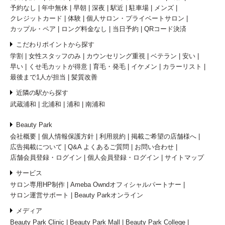
予約なし
年中無休
早朝
深夜
駅近
駐車場
メンズ
クレジットカード
体験
個人サロン・プライベートサロン
カップル・ペア
ロング料金なし
当日予約
QRコード決済
こだわりポイントから探す
学割
女性スタッフのみ
カウンセリング重視
ベテラン
安い
早い
くせ毛カットが得意
育毛・発毛
イケメン
カラーリスト
最後まで1人が担当
髪質改善
近隣の駅から探す
武蔵浦和
北浦和
浦和
南浦和
Beauty Park
会社概要
個人情報保護方針
利用規約
掲載ご希望の店舗様へ
広告掲載について
Q&A よくあるご質問
お問い合わせ
店舗会員登録・ログイン
個人会員登録・ログイン
サイトマップ
サービス
サロン専用HP制作
Ameba Owndオフィシャルパートナー
サロン運営サポート
Beauty Parkオンライン
メディア
Beauty Park Clinic
Beauty Park Mall
Beauty Park College