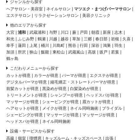
ジャンルから探す
ヘアサロン・美容室
ネイルサロン
マツエク・まつげパーマサロン
エステサロン
リラクゼーションサロン
美容クリニック
他のエリアから探す
大宮
浦和
武蔵浦和
与野
川口
蕨
戸田
朝霞
新座
志木
和光
ふじみ野
鶴瀬
川越
越谷
草加
三郷
春日部
岩槻
久喜
幸手
蓮田
上尾
桶川
川島町
熊谷
行田
深谷
鴻巣
羽生
加須
所沢
狭山
飯能
東松山
武蔵嵐山
高坂
坂戸
若葉
鶴ヶ島
こだわりメニューから探す
カットが得意
カラーが得意
パーマが得意
エクステが得意
デジタルパーマが得意
縮毛矯正・ストレートパーマが得意
前髪カットが得意
黒染めが得意
白髪染めが得意
トリートメントが得意
シャンプーが得意
ヘッドスパが得意
マッサージが得意
シェービングが得意
眉カットが得意
ヘアセットが得意
メイクが得意
ネイル同時施術
ブライダル
シェービングが得意
マッサージが得意
マッサージが得意
ヘッドスパが得意
ネイル同時施術
設備・サービスから探す
高級
個室
喫煙席
キッズルーム・キッズスペース
出張