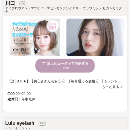
川口
アイブロウアンドマツゲパーマセンモンテンケアリー ウラワミソノ ヒガシカワグ
チ
楽天ビューティで予約する
[PR]
【当日OK★】【初心者さんも安心♪】 【毎月通える価格♪】【トレンド眉＆まつげですっぴん美人♪】 ■経験を積んだスタッフが骨格などに合わせて眉を整えます♪♪ ■眉の形に自信がない！左右にバラつきがあるなどのお悩みの方にオススメ♪ ■明るく落ち着いた店内◎センスの光るインテリア☆ ■一人ひとりの‘’なりたい‘’にフィットするオーダーメイドなメニューが多数◎ ■初めての方でも安心して体験できるメニューをご用意◎ ■Carelly 浦和美園/東川口は『ありのままの素顔が好きになるサロン』が、コンセプトのアイブロウサロンです。「眉毛」は顔の印象を大きく変える大切なパーツです。私たちは一人一人のゲストとの時間を大切に、理想の目元を提案します。ぜひ眉毛のプロフェッショナルにお任せください! [アイブロウ/眉毛/ハリウッドブロウリフト/韓国眉/まつげパーマ/まつ毛パーマ/マツパ/パリジェンヌラッシュリフト]
もっと見る
09:00~21:00
定休日：
年中無休
Lulu eyelash
ルルアイラッシュ