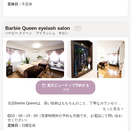
定休日：
不定休
Barbie Queen eyelash salon
バービー クイーン アイラッシュ サロン
楽天ビューティで予約する
[PR]
当店Barbie Queenは、高い技術はもちろんのこと、丁寧なカウンセリングでマツエク初心者の方も安心してお越し頂けるサロンです。 使用する素材にもとことんこだわっています。 全メニュー、繊細な最高級エクステを使用！ 国産グルー使用で敏感肌の方にも安心◎持続力にも好評を頂いています。 目元ケアのオプションメニューも豊富で、まつげに優しい施術をご提供♪ スピーディーで高度な施術を提供し、仕上がりもご満足！ どこよりも早い30分施術は、フラットラッシュ80本3,700円～バインドロック￥7900～ ボリュームラッシュは6,680円～からご案内しています。 ヒト幹細胞培養液導入付きパリジェンヌラッシュリフト5500円！ 自まつ毛になじんで自然なのにしっかり印象付ける目元に。 カール、太さ、長さも豊富にご用意しておりますので、自由にお選びいただけます。 貴女の持つ美しさをより輝かせます。
もっと見る
10：00～19：00（営業時間外の予約も可能です。お電話にて問い合わ
せください）
定休日：
日曜定休