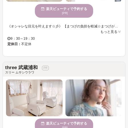
楽天ビューティで予約する
[PR]
《オシャレな目元を叶えます☆彡》 【まつげの負担を軽減☆まつげが少ない方、細い方もボリュームたっぷりな目元を演出します☆】 派手な印象にしたくない方！オフィスでもOK！な馴染みやすいブラウンもオススメ◎ ラグジュアリーな空間で忙しい日々を忘れてゆったりまったりまつエク体験をしませんか？ お仕事帰り、お買い物帰りに気軽にお立ち寄りください♪♪
もっと見る
9：30～19：30
定休日：
不定休
three 武蔵浦和
スリー ムサシウラワ
楽天ビューティで予約する
[PR]