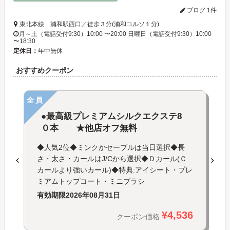
ブログ 1件
東北本線 浦和駅西口／徒歩３分(浦和コルソ１分)
月～土（電話受付9:30）10:00 〜20:00 日曜日（電話受付9:30）10:00
〜18:30
定休日：
年中無休
おすすめクーポン
全員
●最高級プレミアムシルクエクステ8
０本 ★他店オフ無料
◆人気2位◆ミンクかセーブルは当日選択◆長
さ・太さ・カールはJ/Cから選択◆Ｄカール(Ｃ
カールより強いカール)◆特典:アイシート・プレ
ミアムトップコート・ミニブラシ
有効期限
2026年08月31日
¥4,536
クーポン価格