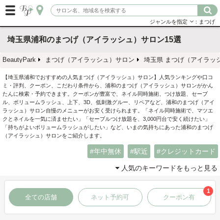
ジャンルを指定
：まつげ
埼玉県浦和のまつげ（アイラッシュ）サロン15選
BeautyPark
まつげ（アイラッシュ）サロン
埼玉県 まつげ（アイラッ
【埼玉県浦和でおすすめの人気まつげ（アイラッシュ）サロン】人気ランキングや口コ
ミ・評判、クーポン、こだわり条件から、浦和のまつげ（アイラッシュ）サロンがかん
たんに検索・予約できます。クーポンが豊富で、ネイル同時施術、つけ放題、セーブ
ル、ボリュームラッシュ、上下、3D、低刺激グルー、リペアなど、浦和のまつげ（アイ
ラッシュ）サロン自慢のメニューがお安く受けられます。「ネイル同時施術で、マツエ
クとネイルを一気に済ませたい」「セーブルつけ放題を、3,000円台で安く続けたい」
「持ちがよいボリュームラッシュがしたい」など、いまの気持ちにあった浦和のまつげ
（アイラッシュ）サロンをご紹介します。
年中無休
駅近
クレジットカード
人気のキーワードをもっと見る
1
全ての店舗
ネット予約可
クーポン有