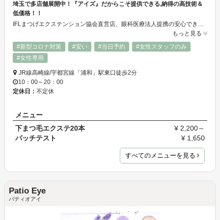
埼玉で多店舗展開中！『アイズ』だからこそ提供できる,納得の高技術＆
低価格！！
IFLまつげエクステンション協会直営店、眼科医療法人提携の安心できるマツエクサロン「アイズ」 自然でモチがよいふさふさのまつ毛エクステで、忙しい朝の目元メイクがラク！しかもキレイに！ 幅広い年齢層の方から定評の技術派サロン。まつ毛デザイナーが貴女の毛質に合う施術を行います。丁寧カウンセリングで初めての方も安心♪少ない本数でもふさふさに見えます☆
もっと見る
#新型コロナ対策
#安い
#当日予約
#女性スタッフのみ
#女性専用
JR線高崎線/宇都宮線「浦和」駅東口徒歩2分
10：00～20：00
定休日：
不定休
メニュー
下まつ毛エクステ20本
¥ 2,200～
パッチテスト
¥ 1,650
すべてのメニューを見る
Patio Eye
パティオアイ