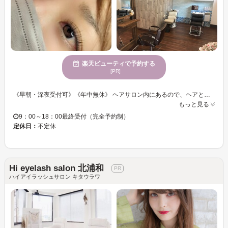
楽天ビューティで予約する
[PR]
《早朝・深夜受付可》《年中無休》 ヘアサロン内にあるので、ヘアとまつエクが同時に楽しめる♪ ベテランアイリストが丁寧なカウンセリングで素敵な目元をお作りいたします！ マツエク初心者さまも、なりたいイメージをお気軽にご相談ください。 ナチュラルから豪華な目元までお好みのデザインを叶えます☆彡 カールの種類や長さをアナタ好みにして、オリジナルの目元に♪ マツエクでお顔の印象も変わり、気分転換に☆☆ まつ毛のお悩みなどお一人お一人のご希望にお応えいたします！！ 特許取得ノンシアノグルー取り扱い店☆ まつげエクステのノンシアノグルーは、通常のまつげエクステ用接着剤とは異なり、シアノアクリレート（一般的な接着剤の主成分）を含まない特殊な接着剤です。シアノアクリレートは皮膚や目に接触した場合に刺激を引き起こす可能性がありますが、ノンシアノグルーはそれらのリスクを軽減するために開発されました。
もっと見る
9：00～18：00最終受付（完全予約制）
定休日：
不定休
Hi eyelash salon 北浦和
ハイアイラッシュサロン キタウラワ