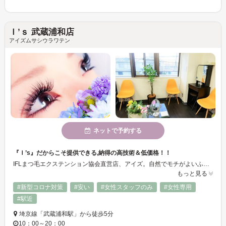
Ｉ’ｓ 武蔵浦和店
アイズムサシウラワテン
ネットで予約する
『Ｉ’s』だからこそ提供できる,納得の高技術＆低価格！！
IFLまつ毛エクステンション協会直営店、アイズ。自然でモチがよいふさふさのまつ毛エクステで、忙しい朝の目元メイクがラク！しかもキレイに！幅広い年齢層の方から定評の技術派サロン。まつ毛デザイナーが貴女の毛質に合う施術を行います。丁寧カウンセリングで初めての方も安心♪少ない本数でもふさふさに見えます♪
もっと見る
#新型コロナ対策
#安い
#女性スタッフのみ
#女性専用
#駅近
埼京線「武蔵浦和駅」から徒歩5分
10：00～20：00