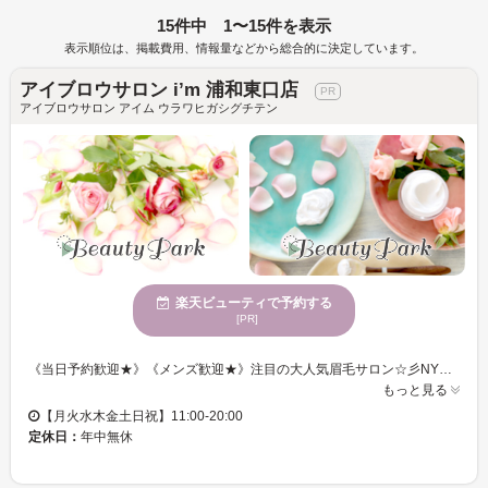
15件中 1〜15件を表示
表示順位は、掲載費用、情報量などから総合的に決定しています。
アイブロウサロン i’m 浦和東口店
アイブロウサロン アイム ウラワヒガシグチテン
楽天ビューティで予約する
[PR]
《当日予約歓迎★》《メンズ歓迎★》注目の大人気眉毛サロン☆彡NYやロンドンで活躍した有名アイブロウリスト担当。眉毛のことを知り尽くした実力派のアイブロウリストが集結。9割の人が通い続ける話題の眉毛専門店◎ハリウッドブロウリフト/アイブロウWAXなど眉毛メニュー多数。 眉毛は顔の印象の8割を決めると言われています。 眉毛一つで、その人の雰囲気は、凛々しくもなり、優しくもなり、可愛くもなり、頼れる男らしくもなります。 私たちi’m （アイム） は、そんな重要なパーツである眉毛を、お客様の輪郭や自眉毛の特徴を活かして、似合う眉毛デザインをご提案いたします。 また、普段のメイクや、ファッション、なりたい雰囲気もお聞かせいただきながら、ご納得のいくデザインを、確かなアイブロウスキルで叶えさせて頂きます。 アイブロウデザインのエキスパートたちへ、是非一度ご相談下さい。 i’m（アイム）スタッフ一同、皆様のご来店を心からお待ちしております。
もっと見る
【月火水木金土日祝】11:00-20:00
定休日：
年中無休