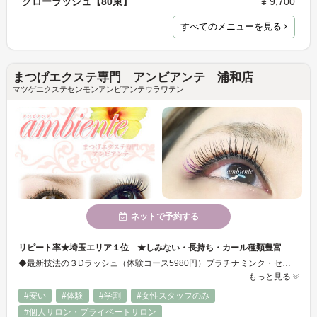
グローラッシュ【80束】
¥ 9,700
すべてのメニューを見る
まつげエクステ専門 アンビアンテ 浦和店
マツゲエクステセンモンアンビアンテウラワテン
ネットで予約する
リピート率★埼玉エリア１位 ★しみない・長持ち・カール種類豊富
◆最新技法の３Dラッシュ（体験コース5980円）プラチナミンク・セーブル専門 ◆技術重視店 ★一重／奥二重専門 ◆流れ作業のようなエクステでスグ取れてしまったり、付け放題といっても仕上がりに満足できなかった経験などはありませんか？「しっかり」と丁寧に施術いたしますので、当然仕上がりにも満足頂けるはずです。種類＆長さ太さ豊富！ 長持ち仕上げでまつエクをプチプラで楽しめるお店です♪
もっと見る
#安い
#体験
#学割
#女性スタッフのみ
#個人サロン・プライベートサロン