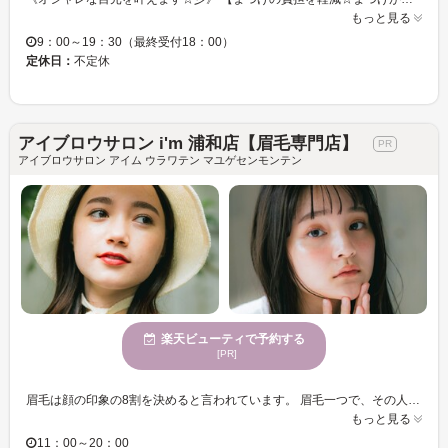
もっと見る
9：00～19：30（最終受付18：00）
定休日：
不定休
アイブロウサロン i'm 浦和店【眉毛専門店】
アイブロウサロン アイム ウラワテン マユゲセンモンテン
楽天ビューティで予約する
[PR]
眉毛は顔の印象の8割を決めると言われています。 眉毛一つで、その人の雰囲気は、凛々しくもなり、優しくもなり、可愛くもなり、頼れる男らしくもなります。 私たちi’m (アイム) は、そんな重要なパーツである眉毛を、お客様の輪郭や自眉毛の特徴を活かして、似合う眉毛デザインをご提案いたします。 また、普段のメイクや、ファッション、なりたい雰囲気もお聞かせいただきながら、ご納得のいくデザインを、確かなアイブロウスキルで叶えさせて頂きます。 アイブロウデザインのエキスパートたちへ、是非一度ご相談下さい。 i’m（アイム）スタッフ一同、皆様のご来店を心からお待ちしております。
もっと見る
11：00～20：00