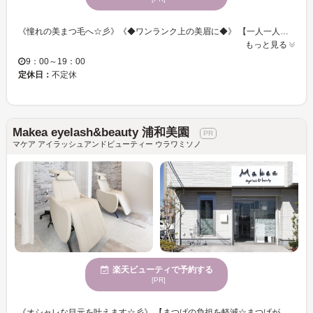
《憧れの美まつ毛へ☆彡》《◆ワンランク上の美眉に◆》 【一人一人のご要望や、目の形・状態に合わせてエクステの種類を選んでくれる♪】 お仕事帰り、お買い物帰りに気軽に立ち寄れる♪ずっときれいなまつげでいたい方☆彡 「似合わせまつげパーマ」「パリジェンヌラッシュリフト」「アイブロウWAX脱毛」お客様の理想を叶えるため、種類豊富にメニューをご用意しております♪ オシャレでHappyな毎日を送りませんか？一緒にお客様の魅力を引き出します！
もっと見る
9：00～19：00
定休日：
不定休
Makea eyelash&beauty 浦和美園
マケア アイラッシュアンドビューティー ウラワミソノ
楽天ビューティで予約する
[PR]
《オシャレな目元を叶えます☆彡》 【まつげの負担を軽減☆まつげが少ない方、細い方もボリュームたっぷりな目元を演出します☆】 派手な印象にしたくない方！オフィスでもOK！な馴染みやすいブラウンもオススメ◎ ラグジュアリーな空間で忙しい日々を忘れてゆったりまったりまつエク体験をしませんか？ お仕事帰り、お買い物帰りに気軽にお立ち寄りください♪♪