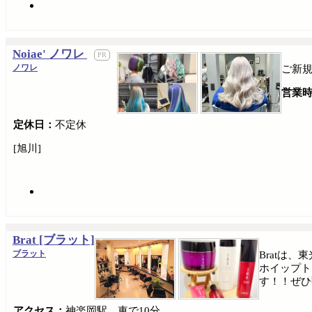
Noiae' ノワレ
ノワレ
ご新規
営業
定休日：
不定休
[旭川]
Brat [ブラット]
ブラット
Bratは
ホイップト
す！！ぜひ
アクセス：
神楽岡駅 車で10分