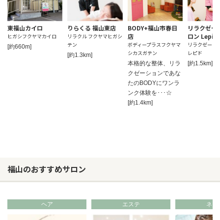
東福山カイロ
りらくる 福山東店
BODY+福山市春日
リラクゼー
店
ロン Lepid
ヒガシフクヤマカイロ
リラクル フクヤマヒガシ
テン
ボディープラスフクヤマ
リラクゼーシ
[約660m]
シカスガテン
レピド
[約1.3km]
本格的な整体、リラ
[約1.5km]
クゼーションであな
たのBODYにワンラ
ンク体験を･･･☆
[約1.4km]
福山のおすすめサロン
ヘア
エステ
ネイ