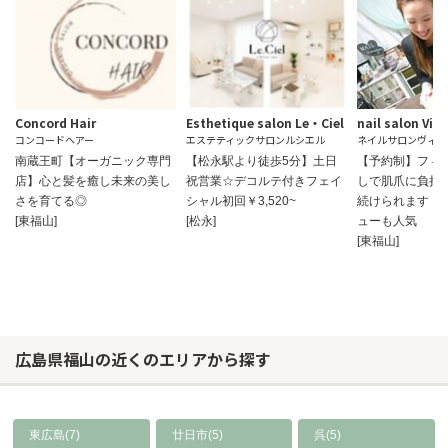
Concord Hair
Esthetique salon Le・Ciel
nail salon Viv
コンコードヘアー
エステティックサロンルシエル
ネイルサロンヴィヴ
南蔵王町【オーガニック専門
【松永駅より徒歩5分】土日
【予約制】フィ
店】心と髪を癒し未来の美し
祝営業☆デコルテ付きフェイ
しで肌爪に負担
さを育てる◎
シャル初回￥3,520~
続けられます！
[東福山]
[松永]
ューも人気
[東福山]
広島県福山の近くのエリアから探す
東広島(7)
廿日市(5)
呉(5)