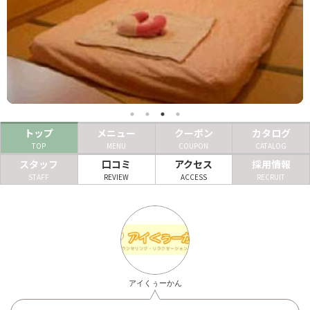
ヘアサロン
ネイルサロン
まつげサロン
エステサロン
トップ
メニュー
クーポン
カタログ
リラクゼーションサロン
TOP
MENU
COUPON
CATALOG
美容クリニック
スタッフ
口コミ
アクセス
採用情報
STAFF
REVIEW
ACCESS
RECRUIT
ヘアカタログ
ネイルカタログ
メンズカタログ
アイくぅーかん