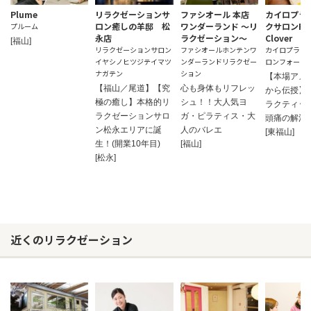
Plume
リラクゼーションサ
ファシオール 本店
カイロプラ
ロン癒しの羊邸 松
ワンダーランド ～リ
クサロンFo
プルーム
永店
ラクゼーション～
Clover
[福山]
リラクゼーションサロン
ファシオールホンテンワ
カイロプラク
イヤシノヒツジテイマツ
ンダーランドリラクゼー
ロンフォーク
ナガテン
ション
【本場アメリ
【福山／尾道】【究
心も身体もリフレッ
から伝授】
極の癒し】本格的リ
シュ！！大人気ヨ
ラクティッ
ラクゼーションサロ
ガ・ピラティス・大
頭痛の解消
ン松永エリアに誕
人のバレエ
[東福山]
生！(開業10年目)
[福山]
[松永]
近くのリラクゼーション