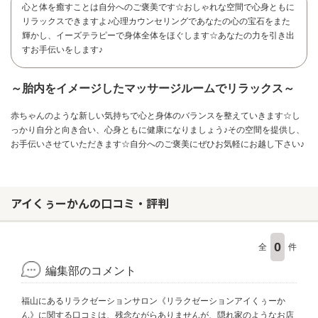
心と体を癒すことは自分へのご褒美です☆おしゃれな空間で心身ともに
リラックスできますよ♪心理カウンセリングであなたの心の宝石をまた
輝かし、イーズテラピーで身体全体をほぐします☆あなたの力を引き出
すお手伝いをします♪
～胎内をイメージしたマッサージルームでリラックス～
赤ちゃんのような新しい気持ちで心と身体のバランスを整えていきます☆し
っかり自分と向き合い、心身ともに健康になりましょう♪その空間を提供し、
お手伝いさせていただきます☆自分へのご褒美にぜひお気軽にお越し下さい♪
アイくぅーかんの口コミ・評判
0
全
件
お問い合わせ
編集部のコメント
福山にあるリラクゼーションサロン《リラクゼーションアイくぅーか
ん》に関する口コミは、残念ながらありませんが、隠れ家のようなお店