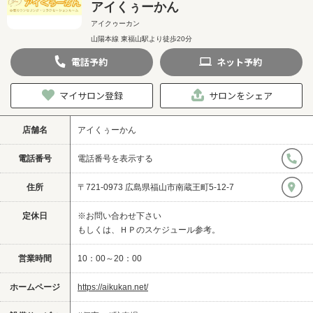
アイくぅーかん
アイクゥーカン
山陽本線 東福山駅より徒歩20分
電話
予約
ネット
予約
マイサロン登録
サロンをシェア
店舗名
アイくぅーかん
電話番号
電話番号を表示する
住所
〒721-0973 広島県福山市南蔵王町5-12-7
定休日
※お問い合わせ下さい
もしくは、ＨＰのスケジュール参考。
営業時間
10：00～20：00
ホームページ
https://aikukan.net/