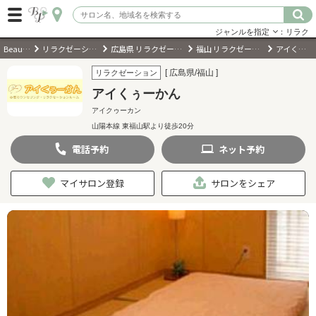
ジャンルを指定
：リラク
BeautyPark
リラクゼーションサロン
広島県 リラクゼーションサロン
福山 リラクゼーションサロン
アイくぅーかん
ログイン
[ 広島県/福山 ]
リラクゼーション
アイくぅーかん
会員登録
（無料）
アイクゥーカン
山陽本線 東福山駅より徒歩20分
キーワード検索
電話
予約
ネット
予約
ジャンルを選択
マイサロン登録
サロンをシェア
キーワードで検索
近くのサロンを探す
現在地から探す