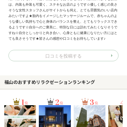
は、内装も外装も可愛く、ステキなお店のようです☆優しく感じの良さ
そうな女性スタッフさんがサイトからも伺え、とても雰囲気のいい店内
みたいですよ★胎内をイメージしたマッサージルームで、赤ちゃんのよ
うな優しい気持ちで心と身体のバランスを整え、とてもリラックスでき
るようです☆自分へのご褒美に、特別な日には訪れてみたくなりそうで
すね☆自分としっかりと向き合い、心身ともに健康になりたい方にはと
ても良さそうです★皆さんの感想や口コミをお待ちしています♪
口コミを投稿する
福山のおすすめリラクゼーションランキング
1
2
3
4
位
位
位