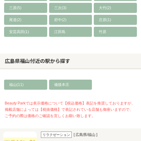
三原(5)
三次(3)
大竹(2)
尾道(2)
府中(2)
庄原(1)
安芸高田(1)
江田島
竹原
広島県福山付近の駅から探す
福山(11)
備後本庄
Beauty Parkでは表示価格について【税込価格】表記を推奨しておりますが、
掲載店舗によっては【税抜価格】で表記されている店舗も御座いますので、
ご予約の際は価格のご確認を宜しくお願い致します。
[ 広島県/福山 ]
リラクゼーション