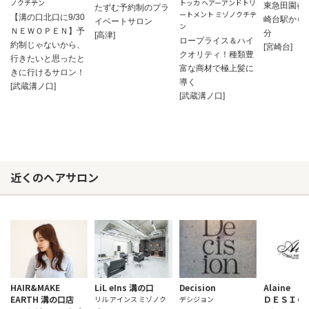
ノクチテン
トッカ ヘアーアンドトリ
東急田園都
たずむ予約制のプラ
ートメント ミゾノクチテ
【溝の口北口に9/30
崎台駅から
イベートサロン
ン
ＮＥＷＯＰＥＮ】予
分
[高津]
ロープライス＆ハイ
約制じゃないから、
[宮崎台]
クオリティ！種類豊
行きたいと思ったと
富な商材で極上髪に
きに行けるサロン！
導く
[武蔵溝ノ口]
[武蔵溝ノ口]
近くのヘアサロン
お問い合わせ
HAIR&MAKE
LiL eIns 溝の口
Decision
Alaine
EARTH 溝の口店
ＤＥＳＩＧ
リル アインス ミゾノク
デシジョン