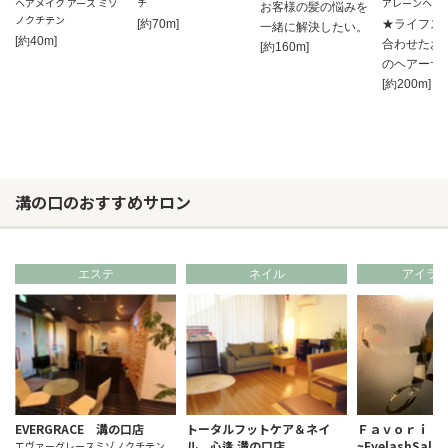
ヘアメイク アース ミゾ
チ
アレーンヘア
お客様の髪の悩みを
ノクチテン
[約70m]
★ライフス
一緒に解決したい。
[約40m]
合わせたお
[約160m]
のヘアーサ
[約200m]
溝の口のおすすめサロン
エステ
ネイル
アイラ
EVERGRACE 溝の口店
トータルフットケア＆ネイ
Ｆａｖｏｒｉ
ル 心逢 溝の口店
~EyelashSal
エヴァーグレースミゾノクチテン