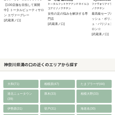
トータルフットケアアンドネイルコ
ファヴォリアイラッ
【100店舗を目指して展開
コアミゾノクチテン
ノクチテン
中】トータルビューティサロ
女性の足の悩みを解決する専
最高級セーブル
ン エヴァーグレー
門店
ッシュ・ボリュ
[武蔵溝ノ口]
[武蔵溝ノ口]
ュ・パリジェン
ロン☆
[武蔵溝ノ口]
神奈川県溝の口の近くのエリアから探す
大和(71)
相模原(47)
たまプラーザ(44)
港北ニュータウン
厚木(33)
相模大野(33)
(39)
伊勢原(31)
登戸(31)
海老名(30)