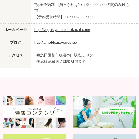
*完全予約制 (当日予約は17：00～22：00の間のみ対応
可）
【予約受付時間】17：00～22：00
ホームページ
http://vogustys-mizonokuchi.com/
ブログ
http://ameblo.jp/vogustys/
アクセス
○東急田園都市線溝の口駅 徒歩３分
○南武線武蔵溝ノ口駅 徒歩５分