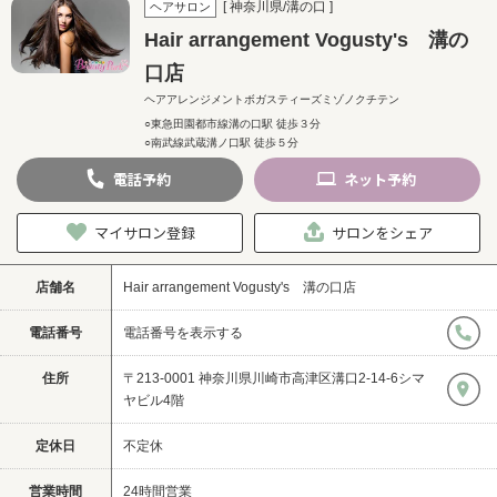
[ 神奈川県/溝の口 ]
ヘアサロン
Hair arrangement Vogusty's 溝の
口店
ヘアアレンジメントボガスティーズミゾノクチテン
○東急田園都市線溝の口駅 徒歩３分
○南武線武蔵溝ノ口駅 徒歩５分
電話
予約
ネット
予約
マイサロン登録
サロンをシェア
店舗名
Hair arrangement Vogusty's 溝の口店
電話番号
電話番号を表示する
住所
〒213-0001 神奈川県川崎市高津区溝口2-14-6シマ
ヤビル4階
定休日
不定休
営業時間
24時間営業