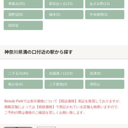
青葉台(25)
新百合ヶ丘(15)
あざみ野(13)
淵野辺(8)
橋本(5)
中央林間(3)
稲田堤
神奈川県溝の口付近の駅から探す
二子玉川(40)
武蔵溝ノ口(24)
高津(8)
梶が谷(4)
二子新地(3)
津田山
Beauty Parkでは表示価格について【税込価格】表記を推奨しておりますが、
掲載店舗によっては【税抜価格】で表記されている店舗も御座いますので、
ご予約の際は価格のご確認を宜しくお願い致します。