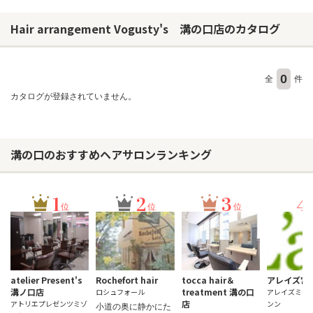
Hair arrangement Vogusty's 溝の口店のカタログ
ヘアサロン
ネイルサロン
0
全
件
まつげサロン
カタログが登録されていません。
エステサロン
リラクゼーションサロン
溝の口のおすすめヘアサロンランキング
美容クリニック
1
2
3
4
ヘアカタログ
位
位
位
ネイルカタログ
メンズカタログ
atelier Present's
Rochefort hair
tocca hair＆
アレイズ宮
溝ノ口店
treatment 溝の口
ロシュフォール
アレイズミヤ
店
アトリエプレゼンツミゾ
ンン
小道の奥に静かにた