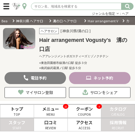
ジャンルを指定
：ヘア
BeautyPark
神奈川県 ヘアサロン・美容室・美容院
溝の口 ヘアサロン・美容室・美容院
Hair arrangement Vogusty's 溝の口店
カタログ
ログイン
[ 神奈川県/溝の口 ]
ヘアサロン
Hair arrangement Vogusty's 溝の
会員登録
（無料）
口店
ヘアアレンジメントボガスティーズミゾノクチテン
キーワード検索
○東急田園都市線溝の口駅 徒歩３分
○南武線武蔵溝ノ口駅 徒歩５分
ジャンルを選択
電話
予約
ネット
予約
キーワードで検索
マイサロン登録
サロンをシェア
22
4
トップ
メニュー
クーポン
カタログ
TOP
MENU
COUPON
CATALOG
近くのサロンを探す
スタッフ
口コミ
アクセス
採用情報
STAFF
REVIEW
ACCESS
RECRUIT
現在地から探す