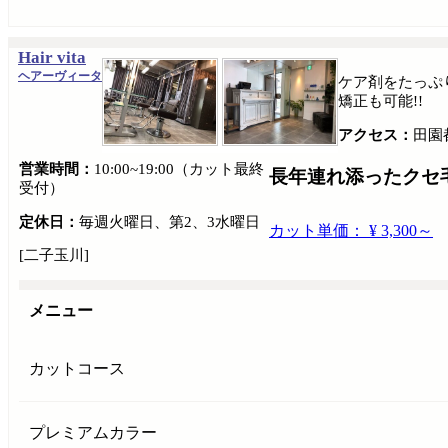
Hair vita
ヘアーヴィータ
ケア剤をたっぷ
矯正も可能!!
アクセス：
田園
営業時間：
10:00~19:00（カット最終
長年連れ添ったクセ
受付）
定休日：
毎週火曜日、第2、3水曜日
カット単価： ¥ 3,300～
[二子玉川]
メニュー
カットコース
プレミアムカラー