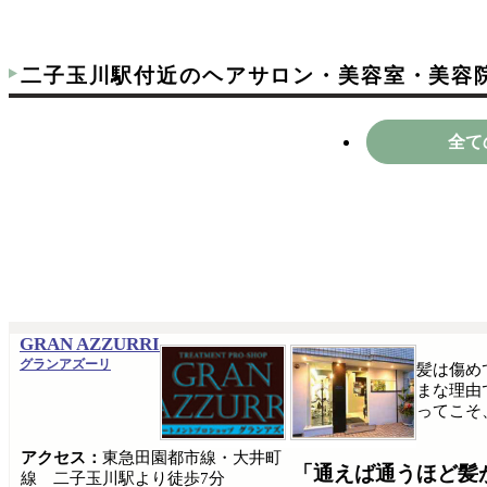
二子玉川駅付近のヘアサロン・美容室・美容
全て
GRAN AZZURRI
グランアズーリ
髪は傷め
まな理由
ってこそ
アクセス：
東急田園都市線・大井町
「通えば通うほど髪
線 二子玉川駅より徒歩7分