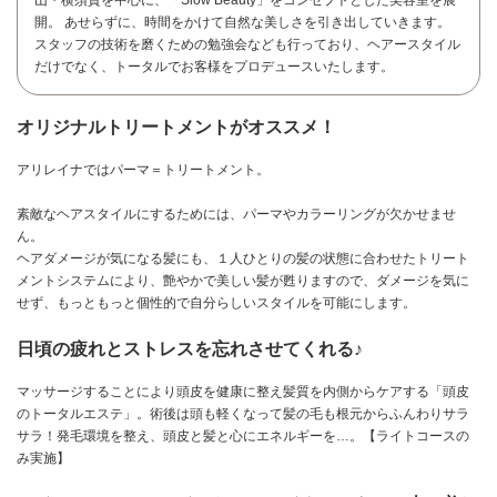
開。 あせらずに、時間をかけて自然な美しさを引き出していきます。
スタッフの技術を磨くための勉強会なども行っており、ヘアースタイル
だけでなく、トータルでお客様をプロデュースいたします。
オリジナルトリートメントがオススメ！
アリレイナではパーマ＝トリートメント。
素敵なヘアスタイルにするためには、パーマやカラーリングが欠かせませ
ん。
ヘアダメージが気になる髪にも、１人ひとりの髪の状態に合わせたトリート
メントシステムにより、艶やかで美しい髪が甦りますので、ダメージを気に
せず、もっともっと個性的で自分らしいスタイルを可能にします。
日頃の疲れとストレスを忘れさせてくれる♪
マッサージすることにより頭皮を健康に整え髪質を内側からケアする「頭皮
お問い合わせ
のトータルエステ」。術後は頭も軽くなって髪の毛も根元からふんわりサラ
サラ！発毛環境を整え、頭皮と髪と心にエネルギーを…。【ライトコースの
み実施】