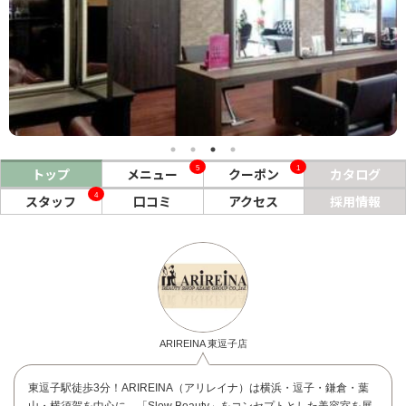
ヘアサロン
ネイルサロン
まつげサロン
エステサロン
5
1
トップ
メニュー
クーポン
カタログ
リラクゼーションサロン
4
スタッフ
口コミ
アクセス
採用情報
美容クリニック
ヘアカタログ
ネイルカタログ
メンズカタログ
ARIREINA 東逗子店
東逗子駅徒歩3分！ARIREINA（アリレイナ）は横浜・逗子・鎌倉・葉
山・横須賀を中心に、「Slow Beauty」をコンセプトとした美容室を展