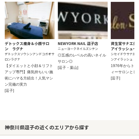
デトックス痩身＆小顔サロ
NEWYORK NAIL 逗子店
資生堂サナエ美
ン ラグナ
アイラッシュ～
ニューヨークネイルズシテン
デトックスソウシンアンドコガオサ
シセイドウサナエビ
◎五感のレベルの高いネイル
ロンラグナ
ンアイラッシュ
サロン◎
【ダイエットと小顔＆リフト
1976年からト
[逗子・葉山]
アップ専門】痛気持ちいい施
ィーサロンとし
術にハマる方続出！人気マシ
[逗子]
ン完備の実力
[逗子]
神奈川県逗子の近くのエリアから探す