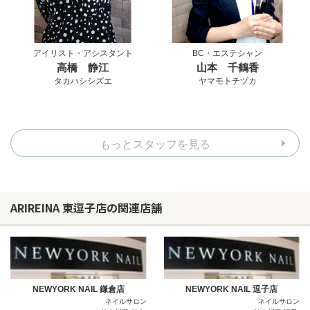
アイリスト・アシスタント
BC・エステシャン
高橋 静江
山本 千鶴香
タカハシシズエ
ヤマモトチヅカ
もっとスタッフを見る
ARIREINA 東逗子店の関連店舗
NEWYORK NAIL 鎌倉店
NEWYORK NAIL 逗子店
ネイルサロン
ネイルサロン