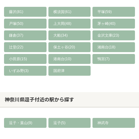
藤沢(81)
横須賀(61)
平塚(59)
戸塚(50)
上大岡(48)
茅ヶ崎(40)
鎌倉(37)
大船(34)
金沢文庫(23)
辻堂(22)
保土ヶ谷(20)
湘南台(18)
小田原(15)
港南台(10)
鴨宮(7)
いずみ野(3)
国府津
神奈川県逗子付近の駅から探す
逗子・葉山(9)
逗子(5)
神武寺