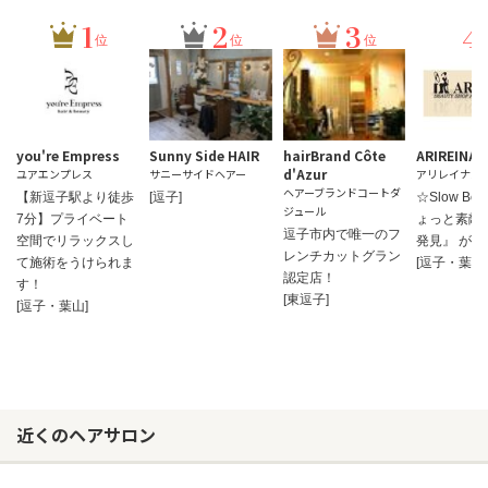
1
2
3
4
位
位
位
you're Empress
Sunny Side HAIR
hairBrand Côte
ARIREIN
d'Azur
ユアエンプレス
サニーサイドヘアー
アリレイナズ
ヘアーブランドコートダ
【新逗子駅より徒歩
[逗子]
☆Slow Be
ジュール
7分】プライベート
ょっと素敵
逗子市内で唯一のフ
空間でリラックスし
発見』 がで
レンチカットグラン
て施術をうけられま
[逗子・葉山]
認定店！
す！
[東逗子]
[逗子・葉山]
近くのヘアサロン