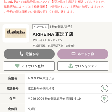
Beauty Parkでは表示価格について【税込価格】表記を推奨しておりますが、
掲載店舗によっては【税抜価格】で表記されている店舗も御座いますので、
ご予約の際は価格のご確認を宜しくお願い致します。
[ 神奈川県/逗子 ]
ヘアサロン
ARIREINA 東逗子店
アリレイナヒガシズシテン
JR横須賀線 東逗子駅下車 徒歩3分
電話
予約
ネット
予約
マイサロン登録
サロンをシェア
店舗名
ARIREINA 東逗子店
電話番号
電話番号を表示する
住所
〒249-0004 神奈川県逗子市沼間1-6-19
定休日
火曜日