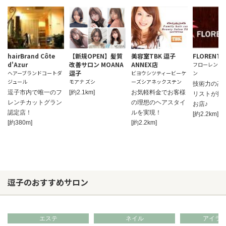
hairBrand Côte
【新規OPEN】髪質
美容室TBK 逗子
FLORENT 1
d'Azur
改善サロン MOANA
ANNEX店
フローレント
逗子
ヘアーブランドコートダ
ビヨウシツティービーケ
ン
ジュール
モアナ ズシ
ーズシアネックステン
技術力の高
逗子市内で唯一のフ
[約2.1km]
お気軽料金でお客様
リストが揃
レンチカットグラン
の理想のヘアスタイ
お店♪
認定店！
ルを実現！
[約2.2km]
[約380m]
[約2.2km]
逗子のおすすめサロン
エステ
ネイル
アイラ