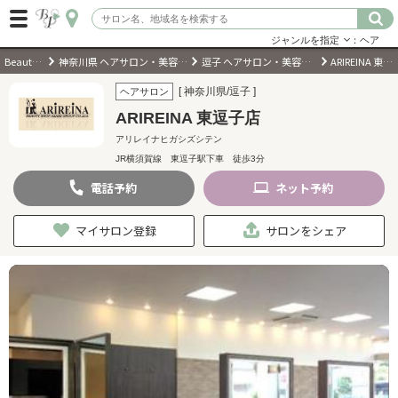
ジャンルを指定
：ヘア
BeautyPark
神奈川県 ヘアサロン・美容室・美容院
逗子 ヘアサロン・美容室・美容院
ARIREINA 東逗子店
ログイン
[ 神奈川県/逗子 ]
ヘアサロン
ARIREINA 東逗子店
会員登録
（無料）
アリレイナヒガシズシテン
JR横須賀線 東逗子駅下車 徒歩3分
キーワード検索
電話
予約
ネット
予約
ジャンルを選択
マイサロン登録
サロンをシェア
キーワードで検索
近くのサロンを探す
現在地から探す