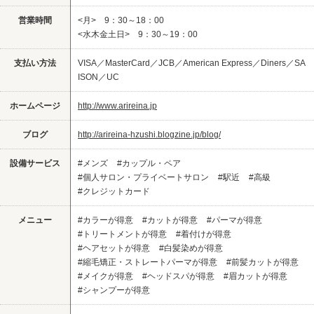
営業時間
<月> 9：30～18：00
<水木金土日> 9：30～19：00
支払い方法
VISA／MasterCard／JCB／American Express／Diners／SA
ISON／UC
ホームページ
http://www.arireina.jp
ブログ
http://arireina-hzushi.blogzine.jp/blog/
設備サービス
#メンズ
#カップル・ペア
#個人サロン・プライベートサロン
#駅近
#高級
#クレジットカード
メニュー
#カラーが得意
#カットが得意
#パーマが得意
#トリートメントが得意
#着付けが得意
#ヘアセットが得意
#白髪染めが得意
#縮毛矯正・ストレートパーマが得意
#前髪カットが得意
#メイクが得意
#ヘッドスパが得意
#眉カットが得意
#シャンプーが得意