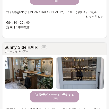
[PR]
逗子駅徒歩すぐ【MOANA HAIR & BEAUTY】 『当日予約OK』『初めての方大歓迎』『男性のお客様多数ご来店』 海のそばのリラックス空間で、プロフェッショナルが一人ひとりに寄り添う施術を行います。丁寧なカウンセリングで、髪質やライフスタイルに合わせた「似合わせスタイル」をご提案。話題の高品質薬剤と最新トレンド技術で、理想以上の仕上がりを叶えます。 人気の“ケアパーマ”や“透明感カラー”は、髪を労わりながら柔らかく動く質感に。メンズカットやビジネススタイルも得意ですので、男性のお客様もお気軽にご来店ください。 MOANAでは、ただ髪を切るだけでなく「自分を好きになれる時間」をお届けします。 日常を忘れ、穏やかな海風を感じるようなひとときを── あなたの“なりたい”を＜MOANA＞がカタチにします☆彡
もっと見る
9：30～20：00
定休日：
年中無休
Sunny Side HAIR
サニーサイドヘアー
楽天ビューティで予約する
[PR]