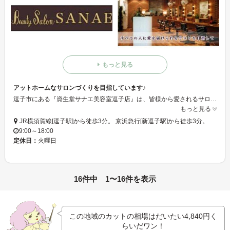
もっと見る
アットホームなサロンづくりを目指しています♪
逗子市にある『資生堂サナエ美容室逗子店』は、皆様から愛されるサロン作りを目指しています☆ 腕の確かなスタッフが、アナタの美しさを最大限に引き出すお手伝いをさせて頂きます★
もっと見る
JR横須賀線[逗子駅]から徒歩3分。 京浜急行[新逗子駅]から徒歩3分。
9:00～18:00
定休日：
火曜日
16件中 1〜16件を表示
この地域のカットの相場はだいたい
4,840円
く
らいだワン！