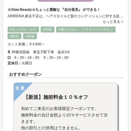
☆Slow Beauty☆ちょっと素敵な 『自分発見』 ができる！
ARIREINA 東逗子店は、ヘアスタイルと髪のコンディションに対する提案だけでなく、お客様ごとのパーソナルカラーのコーディネートを用い、デザイン、カラー、メイク、ネイル、フェイスケアまでトータルビューティーをコンセプトとしてご提供します。
もっと見る
#カップル・ペア
#学割
#個人サロン・プライベートサロン
#駅近
#高級
カット単価： ¥ 4,840～
JR横須賀線 東逗子駅下車 徒歩3分
9：30～18：00 9：30～19：00
定休日：
火曜日
おすすめクーポン
全員
【新規】施術料金１０％オフ
初めてご来店のお客様限定クーポンです。
施術料金の合計金額より10％サービスさせて頂
きます。
他の割引との併用はできません。