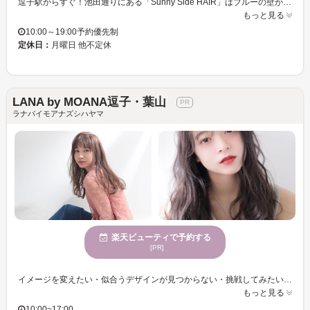
逗子駅からすぐ！池田通りにある「Sunny Side HAIR」はブルーの壁が目印♪ 西海岸をイメージしたこだわりの内装は木の温もりを感じる開放的で明るい空間！ ヘアサロンが苦手な方・初めての方でも緊張せずにリラックスできます★ メンズもキッズも大歓迎！家族みんなで通いたい♪ アットホームなプライベートサロンです。 「ゲスト一人ひとりとじっくり向き合う」ことを重視しているので、カウンセリングも十分に時間をかけて、悩みや希望をしっかり相談できます。 経験豊富なスタイリストならではの提案力と高い技術で、ライフスタイルにあった再現性の高いモチの良いヘアスタイルには定評があり♪ なかなかお気に入りのサロンが見つからない方！ぜひ一度「Sunny Side HAIR」の技術と雰囲気を体験してみませんか？
もっと見る
10:00～19:00予約優先制
定休日：
月曜日 他不定休
LANA by MOANA逗子・葉山
ラナバイモアナズシハヤマ
楽天ビューティで予約する
[PR]
イメージを変えたい・似合うデザインが見つからない・挑戦してみたいけど勇気が出ない方もぜひ！ 手触り×持続性UP◎高級な薬剤を使用し、クオリティUPの仕上がりが叶います◎ ワンランク上の質感、うるおいを一度体験してみませんか？ アナタのなりたいイメージをお聞かせください！＜LANA by MOANA＞が叶えます☆彡
もっと見る
10:00~17:00