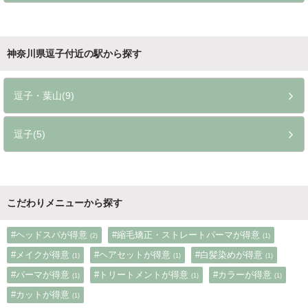
いずみ野(3)
神奈川県逗子付近の駅から探す
逗子・葉山(9)
逗子(5)
こだわりメニューから探す
#ヘッドスパが得意
#縮毛矯正・ストレートパーマが得意
(2)
(1)
#メイクが得意
#ヘアセットが得意
#白髪染めが得意
(1)
(1)
(1)