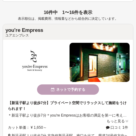
16件中 1〜16件を表示
表示順位は、掲載費用、情報量などから総合的に決定しています。
you're Empress
ユアエンプレス
ネットで予約する
【新逗子駅より徒歩7分】プライベート空間でリラックスして施術をうけ
られます！
＊新逗子駅より徒歩7分＊you're Empressはお客様の満足を第一に考えたサービスをご提供しています！髪も心も満たされる至福の空間が、貴方のご来店をお待ちしております。
もっと見る
カット単価： ¥ 1,650～
口コミ 1件
新逗子駅より徒歩7分 京急線新逗子駅 南口を出て、県道24号線方向へ