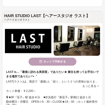
HAIR STUDIO LAST【ヘアースタジオ ラスト】
ヘアースタジオラスト
ネットで予約する
LAST is…「最後に訪れる美容室」でありたい★ 責任を持ってお手伝いで
きる場所でありたい*+゜
LAST(ラスト)は、英語で「最後｣と「続く」という２つの意味があります。お客様にとって、たくさんある美容室の中で、「最後に訪れる美容室」でありたい☆と思うのと同時に、お客様の美しさが、いつまでも変わりなく「継続する」事を責任を持って、お手伝いできる場所でありたい☆と考え、名付けられました♪
もっと見る
カット単価： ¥ 2,200～
■JR『逗子』駅 徒歩８分 ■京浜急行『新逗子』駅南口 徒歩１分
水曜日～月曜日 OPEN☆9：30～CLOSE★19：00 （カット最終受付