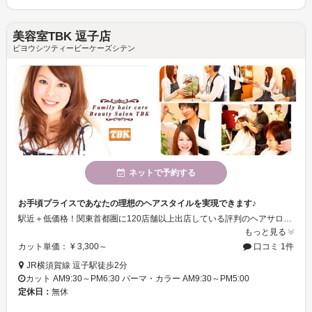
美容室TBK 逗子店
ビヨウシツティービーケーズシテン
ネットで予約する
お手頃プライスであなたの理想のヘアスタイルを実現できます♪
駅近＋低価格！関東首都圏に120店舗以上出店している評判のヘアサロンです。アットホームで明るい店内☆親切で腕の確かなスタッフがお客様ひとりひとりに合ったヘアスタイルをご提案します♪
もっと見る
カット単価： ¥ 3,300～
口コミ 1件
JR横須賀線 逗子駅徒歩2分
カット AM9:30～PM6:30 パーマ・カラー AM9:30～PM5:00
定休日：
無休