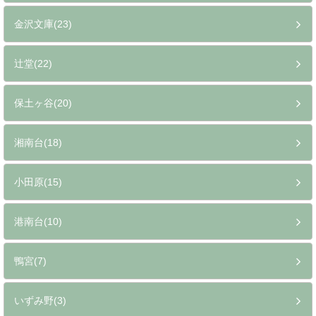
大船(34)
金沢文庫(23)
辻堂(22)
保土ヶ谷(20)
湘南台(18)
小田原(15)
港南台(10)
鴨宮(7)