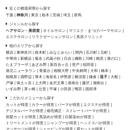
近くの都道府県から探す
千葉
神奈川
東京
栃木
茨城
埼玉
群馬
ジャンルから探す
ヘアサロン・美容室
ネイルサロン
マツエク・まつげパーマサロン
エステサロン
リラクゼーションサロン
美容クリニック
他のエリアから探す
横浜
東神奈川
桜木町
みなとみらい
関内
石川町
元町
中華街
新横浜
菊名
武蔵小杉
日吉
綱島
川崎
鶴見
溝の口
たまプラーザ
あざみ野
新百合ヶ丘
登戸
稲田堤
港北ニュータウン
青葉台
相模大野
中央林間
大和
橋本
相模原
淵野辺
厚木
海老名
伊勢原
横須賀
鎌倉
逗子
大船
戸塚
保土ヶ谷
上大岡
金沢文庫
港南台
藤沢
湘南台
いずみ野
茅ヶ崎
辻堂
平塚
小田原
鴨宮
国府津
こだわりメニューから探す
カットが得意
カラーが得意
パーマが得意
エクステが得意
デジタルパーマが得意
縮毛矯正・ストレートパーマが得意