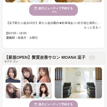
楽天ビューティで予約する
[PR]
【逗子駅から徒歩10分】 駅から徒歩圏内★駐車場あり♪好立地な場所にある『sand＆rose(サンドアンドローズ)』 逗子海岸目の前にあるので、オーシャンビューが眺められたり、キレイな夕日が見れたりと景色最高です◎ 店内は開放感のあるプライベート空間なので、セカンドハウスに来た感覚でゆったりとした時間をお過ごし下さい♪ お客様の理想のスタイルを叶えるため、丁寧にカウンセリングを行います。イメージしているスタイルを共有し、「なりたい」をカタチにします☆ お子様がいるから中々サロンに行けないという悩みも全く問題なし！広々としたお庭や店内で存分に遊ばせてください。おもちゃも沢山ご用意してお待ちしております！
もっと見る
10:00～18:00
定休日：
毎週月・火曜日
【新規OPEN】髪質改善サロン MOANA 逗子
モアナ ズシ
楽天ビューティで予約する