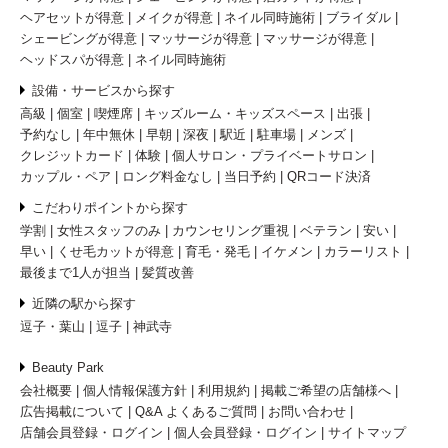
前髪カットが得意
黒染めが得意
白髪染めが得意
トリートメントが得意
シャンプーが得意
ヘッドスパが得意
マッサージが得意
シェービングが得意
眉カットが得意
ヘアセットが得意
メイクが得意
ネイル同時施術
ブライダル
シェービングが得意
マッサージが得意
マッサージが得意
ヘッドスパが得意
ネイル同時施術
設備・サービスから探す
高級
個室
喫煙席
キッズルーム・キッズスペース
出張
予約なし
年中無休
早朝
深夜
駅近
駐車場
メンズ
クレジットカード
体験
個人サロン・プライベートサロン
カップル・ペア
ロング料金なし
当日予約
QRコード決済
こだわりポイントから探す
学割
女性スタッフのみ
カウンセリング重視
ベテラン
安い
早い
くせ毛カットが得意
育毛・発毛
イケメン
カラーリスト
最後まで1人が担当
髪質改善
近隣の駅から探す
逗子・葉山
逗子
神武寺
Beauty Park
会社概要
個人情報保護方針
利用規約
掲載ご希望の店舗様へ