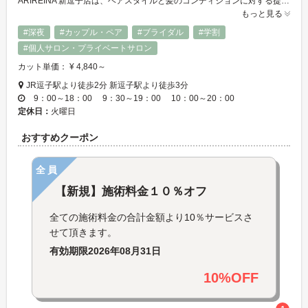
ARIREINA 新逗子店は、ヘアスタイルと髪のコンディションに対する提案だけでなく、お客様ごとのパーソナルカラーのコーディネートを用い、デザイン、カラー、メイク、ネイルまでトータルビューティーをコンセプトとしてご提供します。
もっと見る
#深夜
#カップル・ペア
#ブライダル
#学割
#個人サロン・プライベートサロン
カット単価： ¥ 4,840～
JR逗子駅より徒歩2分 新逗子駅より徒歩3分
9：00～18：00 9：30～19：00 10：00～20：00
定休日：
火曜日
おすすめクーポン
全員
【新規】施術料金１０％オフ
全ての施術料金の合計金額より10％サービスさ
せて頂きます。
有効期限
2026年08月31日
10%OFF