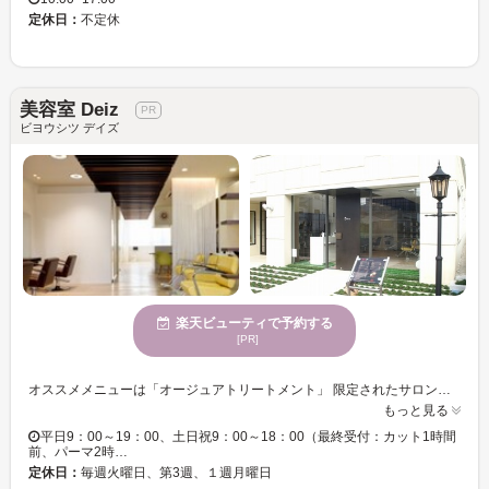
定休日：
不定休
美容室 Deiz
ビヨウシツ デイズ
楽天ビューティで予約する
[PR]
オススメメニューは「オージュアトリートメント」 限定されたサロンでしか取り扱いができないオージュアトリートメントを使用☆ ツルウルサラリの質感にリピーター続出です！ また「ヘッドスパ」もオススメ☆仕事や家事で疲れている方、是非お試しください！ 体も心もスッキリしてやみつきになりますよ♪ 【キッズスペース完備３歳以上限定】※条件有り 白とブラウンをベースとしたおしゃれでスタイリッシュな店内はリラックスできる癒し空間。店内の奥側はヒーリングスペースも完備。初めてのお客さまにも心地よい時間をお過ごしいただけるサロンです。またキッズスペースもご用意。お子さまと一緒にご来店いただけます☆ ※原則３歳児以上一人で座っていられるお子様に限りご利用可能となります。ご了承ください。 【お手入れ楽々！センス◎なカット】 青山・表参道に本店をもつサロンで長年アートディレクターとして活躍してきたオーナーディレクターのいる実力派サロン。スタイリストも数々のコンテストに入賞する腕前☆センスのいいデザインでなりたいスタイルに導きます！再現性も◎スタイリングはお手入れが簡単と好評です。
もっと見る
平日9：00～19：00、土日祝9：00～18：00（最終受付：カット1時間
前、パーマ2時…
定休日：
毎週火曜日、第3週、１週月曜日