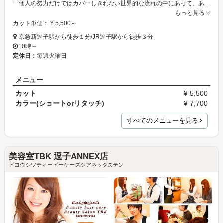
一個人の努力だけではカバーしきれない世界的な流れの中にあって、あらゆる業種が非常に厳しい状況に直面 してますが、FLORENT 13は、「お客様に喜んで頂く」という基本に地道に、ひとつずつ、目の前のできることから取り組んでいこうと思っています！是非、皆様のお越しをお待ちしております！
もっと見る
カット単価： ¥ 5,500～
京急新逗子駅から徒歩１分/JR逗子駅から徒歩３分
10時～
定休日：
毎週火曜日
メニュー
カット
¥ 5,500
カラー(ショートorリタッチ)
¥ 7,700
すべてのメニューを見る
美容室TBK 逗子ANNEX店
ビヨウシツティービーケーズシアネックステン