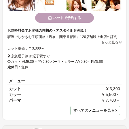
ネットで予約する
お気軽料金でお客様の理想のヘアスタイルを実現！
駅近でしかもお手頃価格！現在、関東首都圏に120店舗以上出店の評判のヘアサロンです。店内は明るく、リラックスできる空間です☆親切で腕の確かなスタッフがお客様ひとりひとりに合ったヘアスタイルをご提案します♪
もっと見る
カット単価： ¥ 3,300～
京急逗子線 新逗子駅すぐ
カット AM9:30～PM6:30 パーマ・カラー AM9:30～PM5:00
定休日：
無休
メニュー
カット
¥ 3,300
カラー
¥ 5,500～
パーマ
¥ 7,700～
すべてのメニューを見る