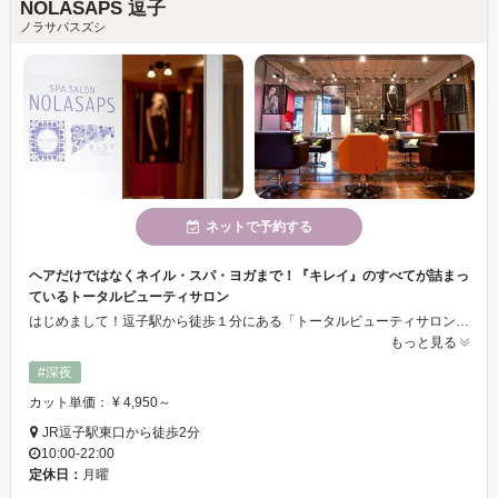
NOLASAPS 逗子
ノラサパスズシ
ネットで予約する
ヘアだけではなくネイル・スパ・ヨガまで！『キレイ』のすべてが詰まっ
ているトータルビューティサロン
はじめまして！逗子駅から徒歩１分にある「トータルビューティサロン NOLASAPS（ノラサパス）逗子」です！当店ではヘア／スパ／ネイル／メイク／ボディメイク（ボディスパ／ヨガ圧）とトータルなサービスを提供しております。「ヘアの後にスパでリラックス！」「ヘアの合間にネイルやりたい！」「ボディスパの後にメイクしてほしい！」など、当店のビューティ・コーディネーターとスタイリストのチームワークで実現します！ 「美」を追求した結果がそこにあります！お待ちしております！ ※ヨガ圧＝NOLASAPSオリジナルでヨガと加圧を融合させたプログラム
もっと見る
#深夜
カット単価： ¥ 4,950～
JR逗子駅東口から徒歩2分
10:00-22:00
定休日：
月曜