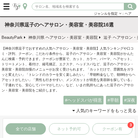
ジャンルを指定
：ヘア
神奈川県逗子のヘアサロン・美容室・美容院16選
BeautyPark
神奈川県 ヘアサロン・美容室・美容院
逗子 ヘアサロン・
【神奈川県逗子でおすすめの人気ヘアサロン・美容室・美容院】人気ランキングや口コ
ミ・評判、クーポン、こだわり条件から、逗子のヘアサロン・美容室・美容院がかんた
んに検索・予約できます。クーポンが豊富で、カット、カラー、パーマ、ヘアセット、
トリートメント、着付け、縮毛矯正、エクステ、ヘッドスパなど、逗子のヘアサロン・
美容室・美容院自慢のメニューがお安く受けられます。「カットだけで、雰囲気をガラ
ッと変えたい」「トレンドのカラーを安く楽しみたい」「早朝料金なしで、朝8時からヘ
アセットがしたい」「男性も行きやすい、メンズカットが得意な美容師を探している」
「子連れでも、安心してパーマがしたい」など、いまの気持ちにあった逗子のヘアサロ
ン・美容室・美容院をご紹介します。
ヘッドスパが得意
早朝
深夜
人気のキーワードをもっと見る
3
全ての店舗
ネット予約可
クーポン有