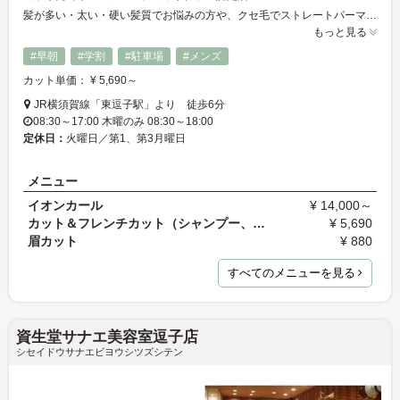
髪が多い・太い・硬い髪質でお悩みの方や、クセ毛でストレートパーマが欠かせない方も、毎朝のお手入れがラクチンになります！それを実現できるのが「フレンチカットグラン」というカット技術です。長さを変えずにクセ毛や傷み、多毛が解決出来てしまいます。体験したい方、逗子市桜山にあるコートダジュールは心より歓迎致します。
もっと見る
#早朝
#学割
#駐車場
#メンズ
カット単価： ¥ 5,690～
JR横須賀線「東逗子駅」より 徒歩6分
08:30～17:00 木曜のみ 08:30～18:00
定休日：
火曜日／第1、第3月曜日
メニュー
イオンカール
¥ 14,000～
カット＆フレンチカット（シャンプー、ブロー込）
¥ 5,690
眉カット
¥ 880
すべてのメニューを見る
資生堂サナエ美容室逗子店
シセイドウサナエビヨウシツズシテン