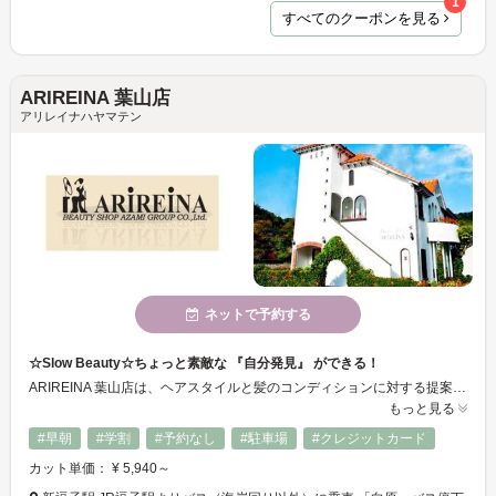
1
すべてのクーポンを見る
ARIREINA 葉山店
アリレイナハヤマテン
ネットで予約する
☆Slow Beauty☆ちょっと素敵な 『自分発見』 ができる！
ARIREINA 葉山店は、ヘアスタイルと髪のコンディションに対する提案だけでなく、お客様ごとのパーソナルカラーのコーディネートを用い、デザイン、カラー、メイク、ネイルまでトータルビューティーをコンセプトとしてご提供します。
もっと見る
#早朝
#学割
#予約なし
#駐車場
#クレジットカード
カット単価： ¥ 5,940～