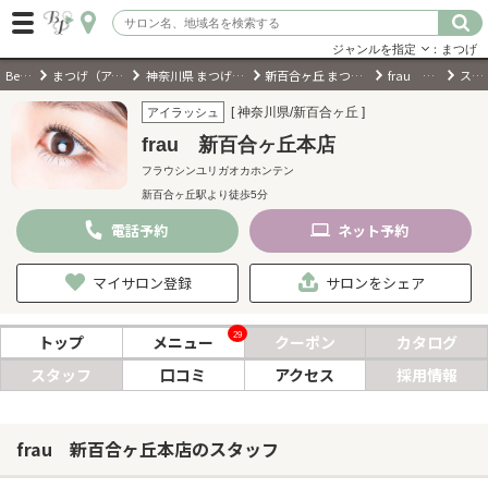
ジャンルを指定
：まつげ
BeautyPark
まつげ（アイラッシュ）サロン
神奈川県 まつげ（アイラッシュ）サロン
新百合ヶ丘 まつげ（アイラッシュ）サロン
frau 新百合ヶ丘本店
スタッフ
ログイン
[ 神奈川県/新百合ヶ丘 ]
アイラッシュ
frau 新百合ヶ丘本店
会員登録
（無料）
フラウシンユリガオカホンテン
新百合ヶ丘駅より徒歩5分
キーワード検索
電話
予約
ネット
予約
ジャンルを選択
マイサロン登録
サロンをシェア
キーワードで検索
29
トップ
メニュー
クーポン
カタログ
スタッフ
口コミ
アクセス
採用情報
近くのサロンを探す
frau 新百合ヶ丘本店のスタッフ
現在地から探す