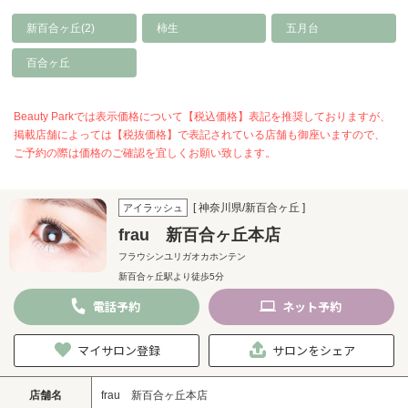
新百合ヶ丘(2)
柿生
五月台
百合ヶ丘
Beauty Parkでは表示価格について【税込価格】表記を推奨しておりますが、
掲載店舗によっては【税抜価格】で表記されている店舗も御座いますので、
ご予約の際は価格のご確認を宜しくお願い致します。
[ 神奈川県/新百合ヶ丘 ]
アイラッシュ
frau 新百合ヶ丘本店
フラウシンユリガオカホンテン
新百合ヶ丘駅より徒歩5分
電話
予約
ネット
予約
マイサロン登録
サロンをシェア
店舗名
frau 新百合ヶ丘本店