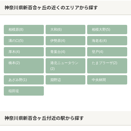
神奈川県新百合ヶ丘の近くのエリアから探す
相模原(8)
大和(6)
相模大野(5)
溝の口(5)
伊勢原(4)
海老名(4)
厚木(4)
青葉台(4)
登戸(4)
橋本(2)
港北ニュータウン
たまプラーザ(2)
(2)
あざみ野(1)
淵野辺
中央林間
稲田堤
神奈川県新百合ヶ丘付近の駅から探す