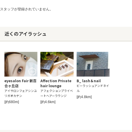
スタッフが登録されていません。
ヘアサロン
ネイルサロン
近くのアイラッシュ
まつげサロン
エステサロン
リラクゼーションサロン
美容クリニック
eyesalon Fair 新百
Affection Private
B_ lash＆nail
合ヶ丘店
hair lounge
ビーラッシュアンドネイ
ヘアカタログ
アイサロンフェアシンユ
アフェクションプライベ
ル
リガオカテン
ートヘアーラウンジ
ネイルカタログ
[約4.8km]
[約680m]
[約4.6km]
メンズカタログ