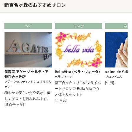
新百合ヶ丘のおすすめサロン
ヘア
エステ
ネイ
美容室 アゲーツ セルティア
BellaVita (ベラ・ヴィータ）
salon de YuRi
新百合ヶ丘店
ベラヴィータ
サロンドユリ
アゲーツセルティアシンユリガオカ
新百合ヶ丘エリアのプライベ
[生田]
テン
ートサロン♡ Bella Vitaで心
穏やかで安らいだ空気が、優
と体をリセット✨
しくゲストを包み込みます。
[五月台]
お問い合わせ
[新百合ヶ丘]