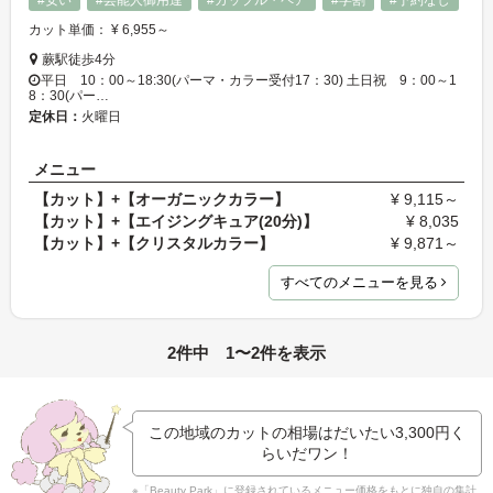
#安い
#芸能人御用達
#カップル・ペア
#学割
#予約なし
カット単価： ¥ 6,955～
蕨駅徒歩4分
平日 10：00～18:30(パーマ・カラー受付17：30) 土日祝 9：00～1
8：30(パー…
定休日：
火曜日
メニュー
【カット】+【オーガニックカラー】
¥ 9,115～
【カット】+【エイジングキュア(20分)】
¥ 8,035
【カット】+【クリスタルカラー】
¥ 9,871～
すべてのメニューを見る
2件中 1〜2件を表示
この地域のカットの相場はだいたい
3,300円
く
らいだワン！
※「Beauty Park」に登録されているメニュー価格をもとに独自の集計