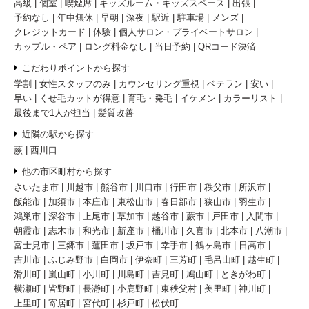
高級
個室
喫煙席
キッズルーム・キッズスペース
出張
予約なし
年中無休
早朝
深夜
駅近
駐車場
メンズ
クレジットカード
体験
個人サロン・プライベートサロン
カップル・ペア
ロング料金なし
当日予約
QRコード決済
こだわりポイントから探す
学割
女性スタッフのみ
カウンセリング重視
ベテラン
安い
早い
くせ毛カットが得意
育毛・発毛
イケメン
カラーリスト
最後まで1人が担当
髪質改善
近隣の駅から探す
蕨
西川口
他の市区町村から探す
さいたま市
川越市
熊谷市
川口市
行田市
秩父市
所沢市
飯能市
加須市
本庄市
東松山市
春日部市
狭山市
羽生市
鴻巣市
深谷市
上尾市
草加市
越谷市
蕨市
戸田市
入間市
朝霞市
志木市
和光市
新座市
桶川市
久喜市
北本市
八潮市
富士見市
三郷市
蓮田市
坂戸市
幸手市
鶴ヶ島市
日高市
吉川市
ふじみ野市
白岡市
伊奈町
三芳町
毛呂山町
越生町
滑川町
嵐山町
小川町
川島町
吉見町
鳩山町
ときがわ町
横瀬町
皆野町
長瀞町
小鹿野町
東秩父村
美里町
神川町
上里町
寄居町
宮代町
杉戸町
松伏町