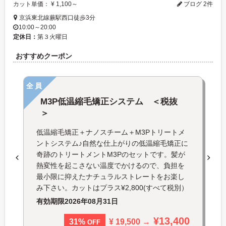
カット単価： ¥ 1,100～
ブログ 2件
京浜東北線蕨駅西口徒歩3分
10:00～20:00
定休日：
第３火曜日
おすすめクーポン
全員
M3P低温縮毛矯正システム ＜税抜
＞
低温縮毛矯正＋ナノスチーム＋M3Pトリートメ
ントシステム♪自然な仕上がりの低温縮毛矯正に
奇跡のトリートメントM3Pのセットです。髪が
熱変性を起こさない温度でかけるので、負担を
最小限に抑えたナチュラルストレートをお楽し
み下さい。カットはプラス¥2,800(すべて税別）
有効期限
2026年08月31日
¥13,400
¥ 19,500 →
31%
OFF