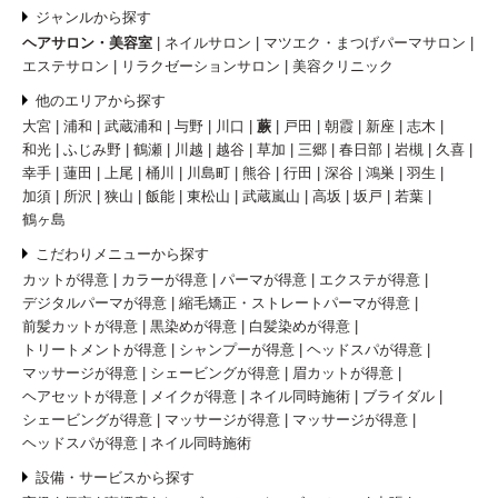
ジャンルから探す
ヘアサロン・美容室
ネイルサロン
マツエク・まつげパーマサロン
エステサロン
リラクゼーションサロン
美容クリニック
他のエリアから探す
大宮
浦和
武蔵浦和
与野
川口
蕨
戸田
朝霞
新座
志木
和光
ふじみ野
鶴瀬
川越
越谷
草加
三郷
春日部
岩槻
久喜
幸手
蓮田
上尾
桶川
川島町
熊谷
行田
深谷
鴻巣
羽生
加須
所沢
狭山
飯能
東松山
武蔵嵐山
高坂
坂戸
若葉
鶴ヶ島
こだわりメニューから探す
カットが得意
カラーが得意
パーマが得意
エクステが得意
デジタルパーマが得意
縮毛矯正・ストレートパーマが得意
前髪カットが得意
黒染めが得意
白髪染めが得意
トリートメントが得意
シャンプーが得意
ヘッドスパが得意
マッサージが得意
シェービングが得意
眉カットが得意
ヘアセットが得意
メイクが得意
ネイル同時施術
ブライダル
シェービングが得意
マッサージが得意
マッサージが得意
ヘッドスパが得意
ネイル同時施術
設備・サービスから探す