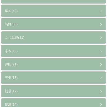
草加(40)
与野(33)
ふじみ野(31)
志木(30)
戸田(21)
三郷(18)
朝霞(17)
鶴瀬(14)