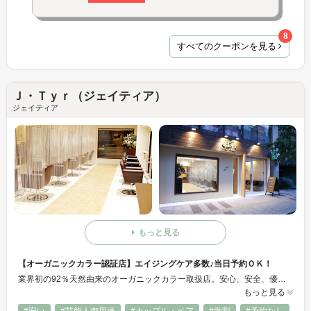
8
すべてのクーポンを見る
Ｊ・Ｔｙｒ（ジェイティア）
ジェイティア
もっと見る
【オーガニックカラー認証店】エイジングケア多数♪当日予約ＯＫ！
業界初の92％天然由来のオーガニックカラー取扱店。安心、安全、優しいカラーをご提供♪ エイジングケアメニューはヘッドスパやヘッドキュア(頭皮環境を正常化する、ホホバオイルやハチミツを使ったマッサージ)を多数ご用意♪ 選べる3コースの白髪染め(ノーマル・オーガニック・明るい白髪染め)ご用意しております。 『落ち着いた店内で月に1度のご褒美時間はいかがですか？』
もっと見る