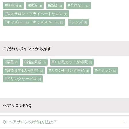
#駐車場
#駅近
#高級
#予約なし
(1)
(1)
(1)
(1)
#個人サロン・プライベートサロン
(1)
#キッズルーム・キッズスペース
#メンズ
(1)
(1)
こだわりポイントから探す
#学割
#雑誌掲載
#くせ毛カットが得意
(1)
(1)
(1)
#最後まで1人が担当
#カウンセリング重視
#ベテラン
(1)
(1)
(1)
#ドリンクサービス
(1)
ヘアサロンFAQ
ヘアサロンの予約方法は？