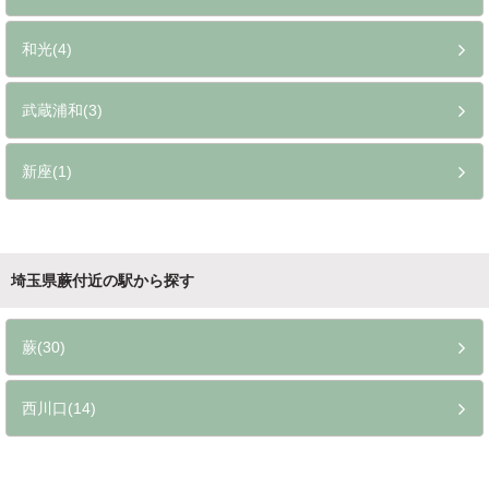
和光(4)
武蔵浦和(3)
新座(1)
埼玉県蕨付近の駅から探す
蕨(30)
西川口(14)