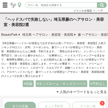
ジャンルを指定
：ヘア
「ヘッドスパで失敗しない」埼玉県蕨のヘアサロン・美容
室・美容院2選
BeautyPark
埼玉県 ヘアサロン・美容室・美容院
蕨 ヘアサロン・美容
【埼玉県蕨×ヘッドスパが得意なでおすすめの人気ヘアサロン・美容室・美容院】人気ラ
ンキングや口コミ・評判、クーポンから、蕨でヘッドスパが得意なヘアサロン・美容
室・美容院がかんたんに検索・予約できます。「男性も行きやすい、メンズヘッドスパ
専門店で、ゆったりと癒やされたい」「仕事帰りに、ヘッドスパでシャンプーを済ませ
て、夜時間を満喫したい」など、いまの気持ちにあった蕨のヘッドスパが得意なヘアサ
ロン・美容室・美容院をご紹介します。クーポンが豊富で、ヘッドスパ、クリームバ
ス、ドライヘッドスパ、シロダーラ、スカルプケア、炭酸ヘッドスパ、オイルヘッドス
パ、アロマヘッドスパなど、蕨でヘッドスパが得意なヘアサロン・美容室・美容院自慢
のメニューがお安く受けられます！
高級
キッズルーム・キッズスペース
予約なし
人気のキーワードをもっと見る
1
全ての店舗
ネット予約可
クーポン有