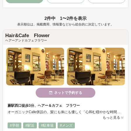
2件中 1〜2件を表示
表示順位は、掲載費用、情報量などから総合的に決定しています。
Hair&Cafe Flower
ヘアーアンドカフェフラワー
ネットで予約する
蕨駅西口徒歩3分、ヘアー＆カフェ フラワー
オーガニックCafe併設の、髪にも体にも優しく「心和む穏やかな時間」を過ごすスローライフサロン。
もっと見る
#早朝
#駅近
#駐車場
#メンズ