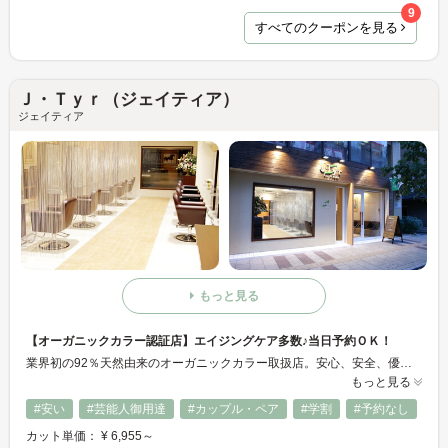
9
すべてのクーポンを見る
Ｊ・Ｔｙｒ（ジェイティア）
ジェイティア
もっと見る
【オーガニックカラー認証店】エイジングケア多数♪当日予約ＯＫ！
業界初の92％天然由来のオーガニックカラー取扱店。安心、安全、優しいカラーをご提供♪ エイジングケアメニューはヘッドスパやヘッドキュア(頭皮環境を正常化する、ホホバオイルやハチミツを使ったマッサージ)を多数ご用意♪ 選べる3コースの白髪染め(ノーマル・オーガニック・明るい白髪染め)ご用意しております。 『落ち着いた店内で月に1度のご褒美時間はいかがですか？』
もっと見る
#安い
#芸能人御用達
#カップル・ペア
#学割
#予約なし
カット単価： ¥ 6,955～