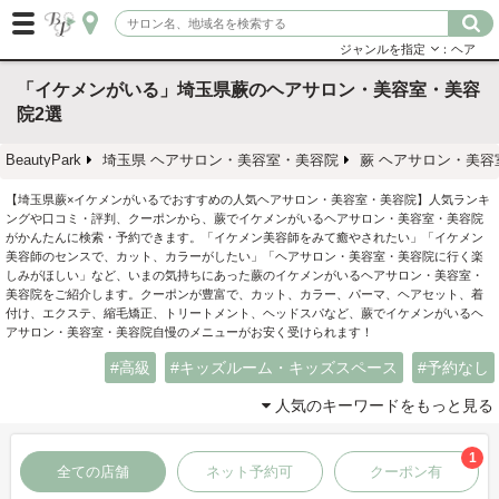
ジャンルを指定
：ヘア
「イケメンがいる」埼玉県蕨のヘアサロン・美容室・美容
院2選
BeautyPark
埼玉県 ヘアサロン・美容室・美容院
蕨 ヘアサロン・美容
【埼玉県蕨×イケメンがいるでおすすめの人気ヘアサロン・美容室・美容院】人気ランキ
ングや口コミ・評判、クーポンから、蕨でイケメンがいるヘアサロン・美容室・美容院
がかんたんに検索・予約できます。「イケメン美容師をみて癒やされたい」「イケメン
美容師のセンスで、カット、カラーがしたい」「ヘアサロン・美容室・美容院に行く楽
しみがほしい」など、いまの気持ちにあった蕨のイケメンがいるヘアサロン・美容室・
美容院をご紹介します。クーポンが豊富で、カット、カラー、パーマ、ヘアセット、着
付け、エクステ、縮毛矯正、トリートメント、ヘッドスパなど、蕨でイケメンがいるヘ
アサロン・美容室・美容院自慢のメニューがお安く受けられます！
高級
キッズルーム・キッズスペース
予約なし
人気のキーワードをもっと見る
1
全ての店舗
ネット予約可
クーポン有