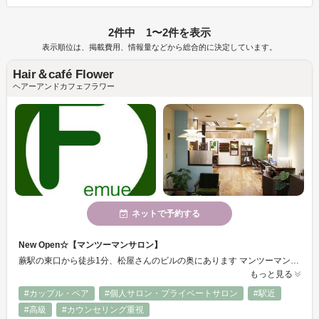
2件中 1〜2件を表示
表示順位は、掲載費用、情報量などから総合的に決定しています。
Hair＆café Flower
ヘアーアンドカフェフラワー
ネットで予約する
New Open☆【マンツーマンサロン】
蕨駅の東口から徒歩1分、松屋さんのビルの奥にあります マンツーマンサロンなので安心してお任せできます 髪の癒しにこだわっていてオーガニックトリートメントや、M3Pトリートメントなど トリートメントメニューが充実しています 髪だけでなくモダンシックな店内が心の底から癒してくれます♪
もっと見る
#カップル・ペア
#個人サロン・プライベートサロン
#駅近
#高級
#カウンセリング重視