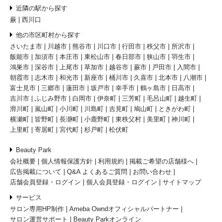
近隣の駅から探す
蕨
西川口
他の市区町村から探す
さいたま市
川越市
熊谷市
川口市
行田市
秩父市
所沢市
飯能市
加須市
本庄市
東松山市
春日部市
狭山市
羽生市
鴻巣市
深谷市
上尾市
草加市
越谷市
蕨市
戸田市
入間市
朝霞市
志木市
和光市
新座市
桶川市
久喜市
北本市
八潮市
富士見市
三郷市
蓮田市
坂戸市
幸手市
鶴ヶ島市
日高市
吉川市
ふじみ野市
白岡市
伊奈町
三芳町
毛呂山町
越生町
滑川町
嵐山町
小川町
川島町
吉見町
鳩山町
ときがわ町
横瀬町
皆野町
長瀞町
小鹿野町
東秩父村
美里町
神川町
上里町
寄居町
宮代町
杉戸町
松伏町
Beauty Park
会社概要
個人情報保護方針
利用規約
掲載ご希望の店舗様へ
広告掲載について
Q&A よくあるご質問
お問い合わせ
店舗会員登録・ログイン
個人会員登録・ログイン
サイトマップ
サービス
サロン専用HP制作
Ameba Owndオフィシャルパートナー
サロン運営サポート
Beauty Parkオンライン