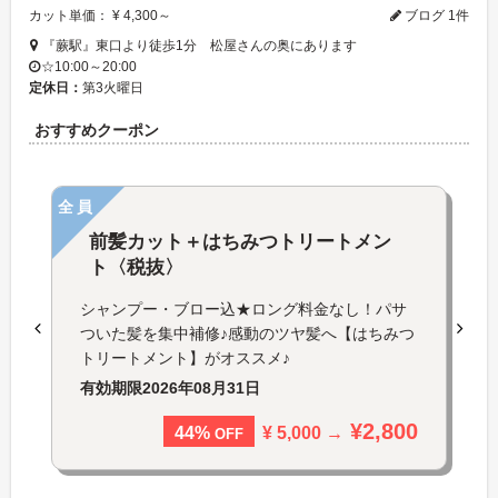
カット単価： ¥ 4,300～
ブログ 1件
『蕨駅』東口より徒歩1分 松屋さんの奥にあります
☆10:00～20:00
定休日：
第3火曜日
おすすめクーポン
全員
前髪カット＋はちみつトリートメン
ト〈税抜〉
シャンプー・ブロー込★ロング料金なし！パサ
ついた髪を集中補修♪感動のツヤ髪へ【はちみつ
トリートメント】がオススメ♪
有効期限
2026年08月31日
¥2,800
¥ 5,000 →
44%
OFF