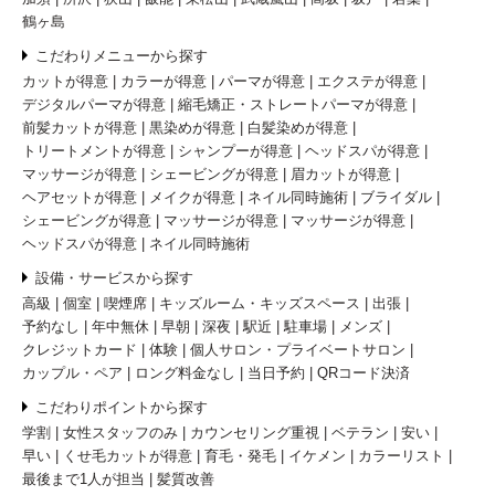
鶴ヶ島
こだわりメニューから探す
カットが得意
カラーが得意
パーマが得意
エクステが得意
デジタルパーマが得意
縮毛矯正・ストレートパーマが得意
前髪カットが得意
黒染めが得意
白髪染めが得意
トリートメントが得意
シャンプーが得意
ヘッドスパが得意
マッサージが得意
シェービングが得意
眉カットが得意
ヘアセットが得意
メイクが得意
ネイル同時施術
ブライダル
シェービングが得意
マッサージが得意
マッサージが得意
ヘッドスパが得意
ネイル同時施術
設備・サービスから探す
高級
個室
喫煙席
キッズルーム・キッズスペース
出張
予約なし
年中無休
早朝
深夜
駅近
駐車場
メンズ
クレジットカード
体験
個人サロン・プライベートサロン
カップル・ペア
ロング料金なし
当日予約
QRコード決済
こだわりポイントから探す
学割
女性スタッフのみ
カウンセリング重視
ベテラン
安い
早い
くせ毛カットが得意
育毛・発毛
イケメン
カラーリスト
最後まで1人が担当
髪質改善