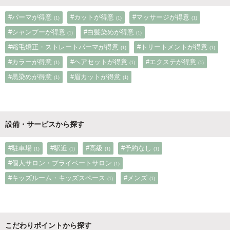
#パーマが得意
#カットが得意
#マッサージが得意
(1)
(1)
(1)
#シャンプーが得意
#白髪染めが得意
(1)
(1)
#縮毛矯正・ストレートパーマが得意
#トリートメントが得意
(1)
(1)
#カラーが得意
#ヘアセットが得意
#エクステが得意
(1)
(1)
(1)
#黒染めが得意
#眉カットが得意
(1)
(1)
設備・サービスから探す
#駐車場
#駅近
#高級
#予約なし
(1)
(1)
(1)
(1)
#個人サロン・プライベートサロン
(1)
#キッズルーム・キッズスペース
#メンズ
(1)
(1)
こだわりポイントから探す