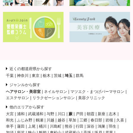
近くの都道府県から探す
千葉
神奈川
東京
栃木
茨城
埼玉
群馬
ジャンルから探す
ヘアサロン・美容室
ネイルサロン
マツエク・まつげパーマサロン
エステサロン
リラクゼーションサロン
美容クリニック
他のエリアから探す
大宮
浦和
武蔵浦和
与野
川口
蕨
戸田
朝霞
新座
志木
和光
ふじみ野
鶴瀬
川越
越谷
草加
三郷
春日部
岩槻
久喜
幸手
蓮田
上尾
桶川
川島町
熊谷
行田
深谷
鴻巣
羽生
加須
所沢
狭山
飯能
東松山
武蔵嵐山
高坂
坂戸
若葉