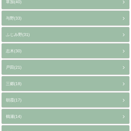
草加(40)
与野(33)
ふじみ野(31)
志木(30)
戸田(21)
三郷(18)
朝霞(17)
鶴瀬(14)