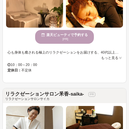
楽天ビューティで予約する
[PR]
心も身体も癒される極上のリラクゼーションをお届けする、40代以上の大人女性にぴったりの隠れ家サロン。日々の忙しさやストレスから解放され、健康と美しさを取り戻す時間をご提供します。 当サロンでは、頭皮から全身までケアする「ヘッドスパ＆ボディトリートメント」と、話題の「進化系よもぎ蒸し」をご用意。ヘッドスパでは、凝り固まった頭皮をほぐし、血行を促進。リフレッシュ効果だけでなく、美髪やリフトアップ効果も期待できます。ボディトリートメントでは、熟練の手技で全身の疲れを癒し、心身のバランスを整えます。 さらに、「進化系よもぎ蒸し」は、従来のよもぎ蒸しに最新技術を融合した特別メニュー。身体を芯から温めることでデトックス効果を高め、代謝をアップ。冷えや女性特有の悩みにもアプローチします。 アットホームな空間と丁寧なカウンセリングで、あなただけの特別な時間を演出。一人ひとりに合わせたケアで、身体の内側から美と健康を引き出します。 忙しい毎日を頑張るあなたに、至福のひとときを。今すぐご予約を！
もっと見る
10：00～20：00
定休日：
不定休
リラクゼーションサロン釆香-saika-
リラクゼーションサロンサイカ