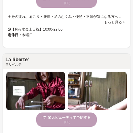
[PR]
全身の疲れ、肩こり・腰痛・足のむくみ・便秘・不眠が気になる方へ 世界一気持ちいいと言われるタイ古式マッサージは、2500年以上の歴史を持つ伝統の施術✨ タイで受け継がれてきた技術にリラクゼーションを融合し、 日本人向けにアレンジした“日本版タイ古式マッサージ・アロママッサージ”を ぜひご体験ください ❀──✦──❀──✦──❀──✦──❀ タイ古式マッサージの総本山【ワット・ポー】のスクールで学んだ確かな技術 初めての方やシニア世代にも人気の癒し時間♪ 指圧でツボを刺激しながら巡りを整え、ストレッチで深部のコリまでじっくりアプローチ 肩こり・腰痛・むくみ・便秘・不眠が気になる方におすすめ◎ じんわり体を伸ばしながら、スッキリ軽やかに✨ ❀──✦──❀──✦──❀──✦──❀ 「タイ古式アロマ」は、心地よいアロマの香りに包まれながら、 優しくツボを刺激するリラックスコース。 施術前のヒアリングでお悩みをお伺いし、一人ひとりに合わせたオーダーメイド施術をご提供します✨
もっと見る
【月火水金土日祝】10:00-22:00
定休日：
木曜日
La liberte'
ラリベルテ
楽天ビューティで予約する
[PR]