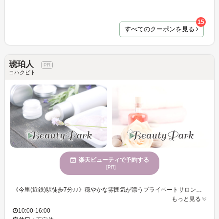
15
すべてのクーポンを見る
琥珀人
コハクビト
楽天ビューティで予約する
[PR]
《今里(近鉄)駅徒歩7分♪♪》穏やかな雰囲気が漂うプライベートサロン。黄土漢方蒸しと水素吸入が、女性に広く支持されています。お子様連れも歓迎で、アットホームな時間を満喫できる！ 琥珀人は、女性特有の悩みや慢性的な疲れ、冷え、肩こり、睡眠の問題を抱える方のためのプライベートサロンです。黄土漢方蒸しと水素吸入を通じて体を内部から温かくし、巡りを整えます。心身のバランスを取り戻すことで、「体が軽くなった」「よく眠れた」「気持ちまでスッキリした」と多くのお声をいただいています。完全予約制なので、人目を気にせずにゆったりとした時間を楽しむことができ、帰る頃には自分を後回しにしてきた心が整い、ホッとできる瞬間を体感していただけます。心が静まる琥珀人で、心地よいひとときをどうぞ。
もっと見る
10:00-16:00