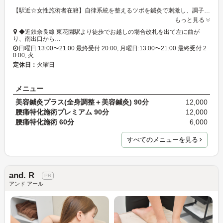
【駅近☆女性施術者在籍】自律系統を整えるツボを鍼灸で刺激し、調子を整える「自律神経調整鍼灸ケア」が人気!初回5,000円〜☆刺さない鍼も有☆
もっと見る
◆近鉄奈良線 東花園駅より徒歩でお越しの場合改札を出て左に曲が
り、南出口から…
日曜日:13:00〜21:00 最終受付 20:00, 月曜日:13:00〜21:00 最終受付 2
0:00, 火…
定休日：
火曜日
メニュー
美容鍼灸プラス(全身調整＋美容鍼灸) 90分
12,000
腰痛特化施術プレミアム 90分
12,000
腰痛特化施術 60分
6,000
すべてのメニューを見る
and. R
アンド アール