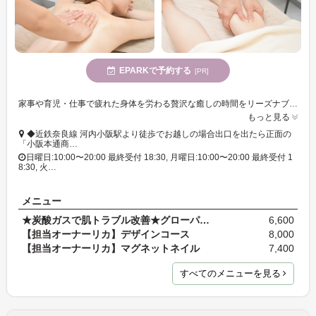
EPARKで予約する
[PR]
家事や育児・仕事で疲れた身体を労わる贅沢な癒しの時間をリーズナブルに体験◎ 優しくもじっくりと深い圧で身体の疲れもしっかりケアします。
もっと見る
◆近鉄奈良線 河内小阪駅より徒歩でお越しの場合出口を出たら正面の
「小阪本通商…
日曜日:10:00〜20:00 最終受付 18:30, 月曜日:10:00〜20:00 最終受付 1
8:30, 火…
メニュー
★炭酸ガスで肌トラブル改善★グローパックエステ（ヘ…
6,600
【担当オーナーリカ】デザインコース
8,000
【担当オーナーリカ】マグネットネイル
7,400
すべてのメニューを見る