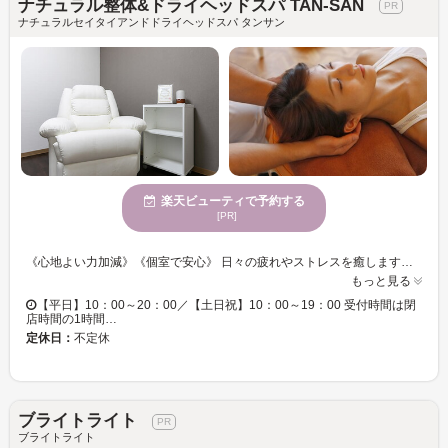
ナチュラル整体&ドライヘッドスパ TAN-SAN
ナチュラルセイタイアンドドライヘッドスパ タンサン
楽天ビューティで予約する
[PR]
《心地よい力加減》《個室で安心》 日々の疲れやストレスを癒します！ お客様おひとりにしっかりとカウンセリングしてお悩みにあった施術に！！ ドリンクや商材も天然のものをご用意しております◎ 気持ちいいドライヘッドスパはヤミツキになると好評！！ こころもカラダもすっきり☆☆Happyな時間を送りませんか？お客様のお悩みにお応えします！
もっと見る
【平日】10：00～20：00／【土日祝】10：00～19：00 受付時間は閉
店時間の1時間…
定休日：
不定休
ブライトライト
ブライトライト