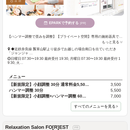
EPARKで予約する
[PR]
【ハンマー調整で歪みを調整】【プライベート空間】専用の施術器具で行う調整法で、辛い不調の根本改善を目指します。メンテナンスにもおすすめ◎
もっと見る
◆近鉄奈良線 瓢箪山駅より徒歩でお越しの場合南口を出ていただき
「ジャンジャ …
日曜日:07:30〜19:30 最終受付 19:30, 月曜日:07:30〜19:30 最終受付 1
9:30, 火…
メニュー
【新規限定】小顔調整 30分 通常料金5,500円
3,500
ハンマー調整 30分
5,500
【新規限定】小顔調整+ハンマー調整 60分 通常料金9,…
7,000
すべてのメニューを見る
Relaxation Salon FO[R]EST