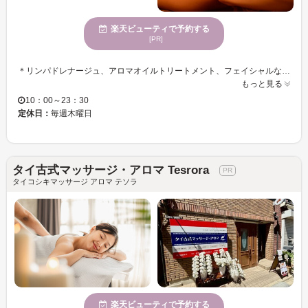
楽天ビューティで予約する
[PR]
＊リンパドレナージュ、アロマオイルトリートメント、フェイシャルなどのエステメニューは、予約が混雑した場合にはご変更いただく可能性があります。ご理解の程よろしくお願いいたします＊ お客様一人一人身体のお悩みにあわせた施術を心掛けてます。 男性スタッフや女性スタッフも在籍してます。ご希望あればお気軽にお申しつけください。 まずはという方は【もみほぐし30分￥1,650】から体験してみてください。 家事やデスクワーク、立ち仕事や外回り、頑張ったカラダにご褒美を♪ 理想の身体づくりへ徹底サポートをいたします！！衛生管理、コロナ対策も徹底しています。またpay payやクレジット,ICOCA,WAONにも対応していますのでお気軽に足をお運びくださいね
もっと見る
10：00～23：30
定休日：
毎週木曜日
タイ古式マッサージ・アロマ Tesrora
タイコシキマッサージ アロマ テソラ
楽天ビューティで予約する