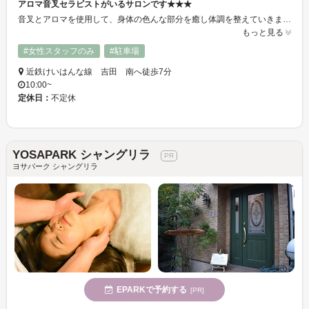
アロマ音叉セラピストがいるサロンです★★★
音叉とアロマを使用して、身体の色んな部分を癒し体調を整えていきます★ ソルフェジオ周波数という現代音楽にはない周波数を使用して精神面と肉体面に癒しを与えていきます★
もっと見る
#女性スタッフのみ
#駐車場
近鉄けいはんな線 吉田 南へ徒歩7分
10:00~
定休日：
不定休
YOSAPARK シャングリラ
ヨサパーク シャングリラ
EPARKで予約する
[PR]