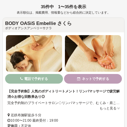
35件中 1〜35件を表示
表示順位は、掲載費用、情報量などから総合的に決定しています。
BODY OASiS Embellie さくら
ボディオアシスアンベリーサクラ
電話で予約する
ネットで予約する
【完全予約制】人気のボディトリートメント！リンパマッサージで疲労解
消☆お得な回数券あり◎
完全予約制のプライベートサロン◇リンパマッサージで、むくみ・肩こり疲労感などを解消します。リピートされるお客様のことを考えた、お得な回数券やリーズナブルな料金設定。確かな技術力を持ったセラピストが、丁寧なカウンセリングをした上でお客様に合わせた施術を致します。日常の疲れを癒し、リラックスしてお過ごしください♪パウダースペースもご用意◎
もっと見る
近鉄布施駅徒歩５分
10:00〜21:00 最終受付：19:00
定休日：
不定休