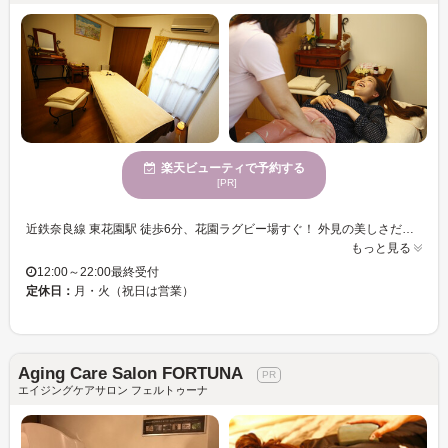
楽天ビューティで予約する
[PR]
近鉄奈良線 東花園駅 徒歩6分、花園ラグビー場すぐ！ 外見の美しさだけでなく、内面からあふれる本物の元気を取り戻すホリスティック・エイジングケアサロン【ブライトライト】 オールハンドの施術のみで日々の疲れを取り、今まで持っていた体のクセ、ゆがみ、こわばり、ウィークポイントを緩やかに矯正することで本来ご自身が持っている活力を引き出し、元気でイキイキ、ナチュラルな若々しさを保つお手伝いをさせていただきます。 気さくなオーナーの確かな技術で、心も体もリラックスできます♪ 《オススメメニュー》 ◆【アロマセラピーマッサージ90分＋ヘッドマッサージ10分コース】 一番おつらいところに重点を置きながら全身のお手入れをします。日ごろからお疲れの気になる方の定期的なお手入れにぴったりのコースです。※施術時間90分+ヘッドマッサージ10分
もっと見る
12:00～22:00最終受付
定休日：
月・火（祝日は営業）
Aging Care Salon FORTUNA
エイジングケアサロン フェルトゥーナ