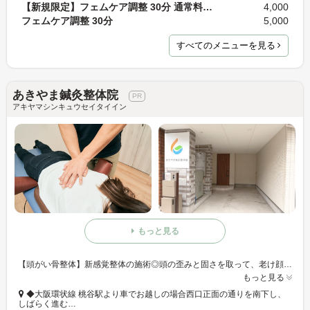
【新規限定】フェムケア調整 30分 通常料金5,000円
4,000
フェムケア調整 30分
5,000
すべてのメニューを見る
あきやま鍼灸整体院
アキヤマシンキュウセイタイイン
もっと見る
【頭がい骨整体】新感覚整体の施術◎頭の歪みと固さを取って、老け顔・見た目印象・小顔・若返りなどををケア◎頭の中の循環液の流れを整えて、お悩みを繰り返さない身体に☆
もっと見る
◆大阪環状線 桃谷駅より車でお越しの場合西口正面の通りを南下し、
しばらく進む…