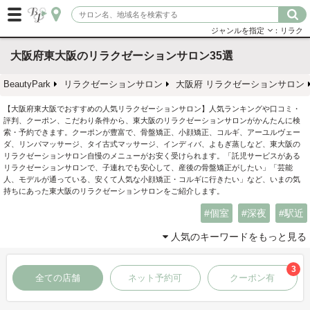
ジャンルを指定
：リラク
大阪府東大阪のリラクゼーションサロン35選
BeautyPark
リラクゼーションサロン
大阪府 リラクゼーションサロン
【大阪府東大阪でおすすめの人気リラクゼーションサロン】人気ランキングや口コミ・
評判、クーポン、こだわり条件から、東大阪のリラクゼーションサロンがかんたんに検
索・予約できます。クーポンが豊富で、骨盤矯正、小顔矯正、コルギ、アーユルヴェー
ダ、リンパマッサージ、タイ古式マッサージ、インディバ、よもぎ蒸しなど、東大阪の
リラクゼーションサロン自慢のメニューがお安く受けられます。「託児サービスがある
リラクゼーションサロンで、子連れでも安心して、産後の骨盤矯正がしたい」「芸能
人、モデルが通っている、安くて人気な小顔矯正・コルギに行きたい」など、いまの気
持ちにあった東大阪のリラクゼーションサロンをご紹介します。
個室
深夜
駅近
人気のキーワードをもっと見る
3
全ての店舗
ネット予約可
クーポン有