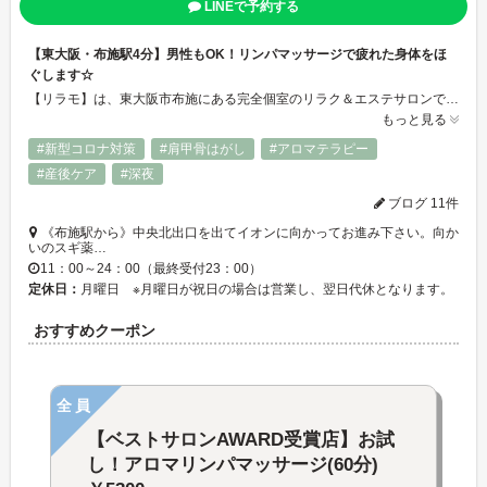
LINEで予約する
【東大阪・布施駅4分】男性もOK！リンパマッサージで疲れた身体をほ
ぐします☆
【リラモ】は、東大阪市布施にある完全個室のリラク＆エステサロンです♪リンパマッサージ、ヘッドスパ、ボディケア（もみほぐし）、痩身エステ、フェイシャル等豊富なメニューをご用意☆サロン内は、心からリラックスできるように、心地よい空間を作っております☆はじめての方でも、まずはじっくりカウンセリングを行い、現在の状態やご希望を伺ってから、お客様に合った施術をご提案いたしますので、安心してお任せください♪
もっと見る
#新型コロナ対策
#肩甲骨はがし
#アロマテラピー
#産後ケア
#深夜
ブログ 11件
《布施駅から》中央北出口を出てイオンに向かってお進み下さい。向か
いのスギ薬…
11：00～24：00（最終受付23：00）
定休日：
月曜日 ※月曜日が祝日の場合は営業し、翌日代休となります。
おすすめクーポン
全員
【ベストサロンAWARD受賞店】お試
し！アロマリンパマッサージ(60分)