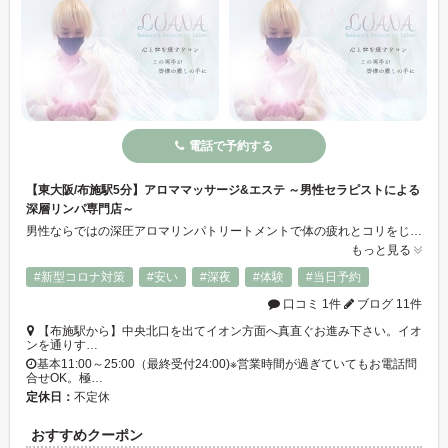
電話で予約する
【東大阪/布施駅5分】アロママッサージ&エステ ～男性セラピストによる
深層リンパ専門店～
男性ならではの深圧アロマリンパトリートメントで体の疲れとコリをじっくり解きほぐします。全身隅々までリンパを整え心と身体を癒し美と健康を導きます。日頃の疲れを忘れ非日常空間で癒しのひと時を…。キレイを生み出す事は「外見」と「内面」を満たす事。心が満たされた時、人は輝きをより一層発すると僕は思います。それを叶えていくサロンです
もっと見る
#新型コロナ対策
#安い
#深夜
#体験
#当日予約
口コミ 1件
ブログ 11件
【布施駅から】中央北口を出てイオン方面へ真直ぐお進み下さい。イオ
ンを通りす…
基本11:00～25:00（最終受付24:00)※営業時間が過ぎていてもお電話問
合せOK。極…
定休日：
不定休
おすすめクーポン