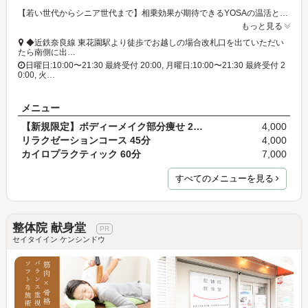
【若い世代からシニア世代まで】相乗効果が期待できるYOSAの温活とカイロプラクティックのセットがおすすめです☆肩・腰・ひざ関節の違和感に◎
もっと見る
◆近鉄奈良線 東花園駅より徒歩でお越しの場合改札口を出ていただい
たら南側に出…
日曜日:10:00〜21:30 最終受付 20:00, 月曜日:10:00〜21:30 最終受付 2
0:00, 火…
メニュー
【新規限定】ボディーメイク部分痩せ 2コース・チョ…
4,000
リラクゼーションコース 45分
4,000
カイロプラクティック 60分
7,000
すべてのメニューを見る
整体院 献身堂
セイタイイン ケンシンドウ