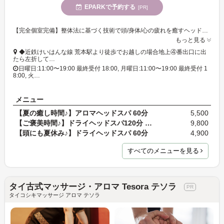
EPARKで予約する
[PR]
【完全個室完備】整体法に基づく技術で頭/身体/心の疲れを癒すヘッドスパ専門サロン☆空き時間にフラッと立ち寄れる至福の癒しスポット◎
もっと見る
◆近鉄けいはんな線 荒本駅より徒歩でお越しの場合地上④番出口に出
たら左折して…
日曜日:11:00〜19:00 最終受付 18:00, 月曜日:11:00〜19:00 最終受付 1
8:00, 火…
メニュー
【夏の癒し時間♪】アロマヘッドスパ 60分
5,500
【ご褒美時間♪】ドライヘッドスパ120分 (※時間内でオ…
9,800
【頭にも夏休み♪】ドライヘッドスパ 60分
4,900
すべてのメニューを見る
タイ古式マッサージ・アロマ Tesora テソラ
タイコシキマッサージ アロマ テソラ