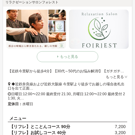
リラクゼーションサロンフォレスト
もっと見る
【近鉄今里駅から徒歩4分】【30代～50代のお悩み解消!】【ガチガチ肩のハリ・腰のだるさ】など驚く程軽く◎結果に驚き!!【ご予約は現在お電話でのみ受け付けしております。】
もっと見る
◆近鉄奈良線および近鉄大阪線 今里駅より徒歩でお越しの場合改札出
口を出て正面…
日曜日:12:00〜22:00 最終受付 21:30, 月曜日:12:00〜22:00 最終受付 2
1:30, 火…
定休日：
水曜日
メニュー
【リフレ】とことんコース 90分
7,200
【リフレ】お試しコース 40分
3,200