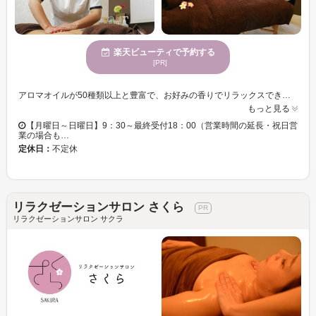
楽天ビューティで予約する
[PR]
アロマオイルが50種類以上と豊富で、お好みの香りでリラックスできる【リラクゼーションサロン釆香-saika-】暖かみのある落ち着いた雰囲気のサロンです◎ 【saika】では、お客様だけのオイルをブレンドし、1人1人にあったボディケアを★優しいタッチの施術は不思議なほど心も身体も”ゆるふわ”！深部までほぐれる施術はやみつきになること間違いなし！！通いやすい価格設定なのも嬉しい♪ ストレス社会の今、どれだけ人間らしい生活や自分らしい生活を送り、人生に幸福を見出しているかが大切となります。アロマテラピーは精神的安定、睡眠の質の向上、リフレッシュなど生活における様々な場面に活用できるリラクゼーション法です! 凝り固まってつらい肩・首は、マッサージすることによってリンパの流れが良くなり、お顔周りもリフトUP☆ハンドテクニック＆気持ち良さに寝てしまうほど！ ぜひ、【リラクゼーションサロン釆香-saika-】で癒しのひと時をご堪能下さい♪
もっと見る
【月曜日～日曜日】9：30～最終受付18：00（営業時間の延長・祝日営
業の場合も…
定休日：
不定休
リラクゼーションサロン さくら
リラクゼーションサロン サクラ