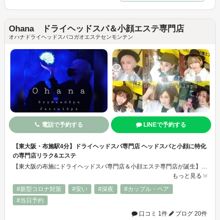
Ohana ドライヘッドスパ＆小顔エステ専門店
オハナドライヘッドスパコガオエステセンモンテン
電話で予約する
LINEで予約する
【東大阪・布施駅4分】ドライヘッドスパ専門店 ヘッドスパと小顔に特化
の専門店リラク&エステ
【東大阪の布施にドライヘッドスパ専門店＆小顔エステ専門店が誕生】頭痛や睡眠不足、眼精疲労や首・肩の凝りでお悩みの方必見！専門店だからこそ、細部にこだわり抜いた施術法でリラクゼーション効果◎結果追求型セラピーでお悩みを内側から解消いたします。エイジングケアとしての美容効果も期待！オールハンド手法、独自技術のお肌に優しい《小顔効果》に特化したフェイシャルもおススメ！口コミ評価優良店♪
もっと見る
#新型コロナ対策
#安い
#深夜
#カップル・ペア
#当日予約
口コミ 1件
ブログ 20件