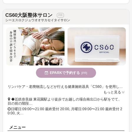
CS60大阪整体サロン
シーエスロクジュウオオサカセイタイサロン
EPARKで予約する
[PR]
リンパケア・老廃物流しなどが行える健康施術器具「CS60」を使用した整体。様々な身体の不調を根本的な改善へと導きます!首や肩、腰、膝などの辛さのケア、全身のだるさや疲れのケアにもおススメです。
もっと見る
◆近鉄奈良線 東花園駅より徒歩でお越しの場合南出口から駅をでて、
目の前の階段…
日曜日:09:00〜21:00 最終受付 20:00, 月曜日:09:00〜21:00 最終受付 2
0:00, 火…
メニュー