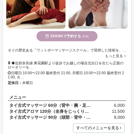
EPARKで予約する
[PR]
タイの歴史ある「ワットポーマッサージスクール」で習得した技術を、日本人にぴったりな施術にアレンジ♪指圧×ストレッチで深部のハリにアプローチする「タイ古式マッサージ」で、スッキリを実感!
もっと見る
◆近鉄奈良線 東花園駅より徒歩でお越しの場合北出口を出たら正面の
ロータリーを…
日曜日:10:00〜22:00 最終受付 21:00, 月曜日:10:00〜22:00 最終受付 2
1:00, 火…
定休日：
木曜日
メニュー
タイ古式マッサージ 60分（背中・腕・足・ストレッチ…
6,000
タイ古式アロマ 120分（全身をじっくりケアする極上…
11,500
タイ古式マッサージ 90分（頭部・背中・腕・足・スト…
8,000
すべてのメニューを見る