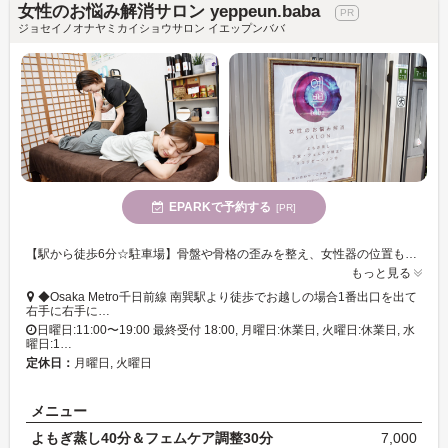
女性のお悩み解消サロン yeppeun.baba
ジョセイノオナヤミカイショウサロン イエップンババ
EPARKで予約する
[PR]
【駅から徒歩6分☆駐車場】骨盤や骨格の歪みを整え、女性器の位置も正していける「フェムケア調整 30分」が初回4,000円☆不快な日が多い女性の体を快適に♪
もっと見る
◆Osaka Metro千日前線 南巽駅より徒歩でお越しの場合1番出口を出て
右手に右手に…
日曜日:11:00〜19:00 最終受付 18:00, 月曜日:休業日, 火曜日:休業日, 水
曜日:1…
定休日：
月曜日, 火曜日
メニュー
よもぎ蒸し40分＆フェムケア調整30分
7,000