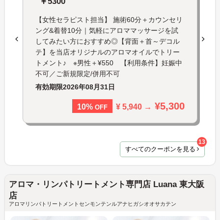
￥5300
【女性セラピスト担当】 施術60分＋カウンセリ
ング&着替10分｜気軽にアロママッサージを試
してみたい方におすすめ◎【背面＋首～デコル
テ】を当店オリジナルのアロマオイルでトリー
トメント♪ ※男性＋¥550 【利用条件】妊娠中
不可／ご新規限定/併用不可
有効期限
2026年08月31日
¥5,300
¥ 5,940 →
10%
OFF
13
すべてのクーポンを見る
アロマ・リンパトリートメント専門店 Luana 東大阪
店
アロマリンパトリートメントセンモンテンルアナヒガシオオサカテン