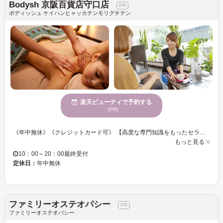
Bodysh 京阪百貨店守口店
ボディッシュ ケイハンヒャッカテンモリグチテン
楽天ビューティで予約する
[PR]
《年中無休》《クレジットカード可》 【高度な専門知識をもったセラピストがあなたのカラダの不調や悩みにじっくりアプローチ◎】 日々のお仕事や家事・育児に追われて、疲れが溜まっていませんか？ 長年の痛みやお疲れの箇所にきちんと向き合い最適なケアプランを考えます。 頑張った自分へのご褒美に極上のリラクゼーションタイムを・・・♪
もっと見る
10：00～20：00最終受付
定休日：
年中無休
ファミリーオステオパシー
ファミリーオステオパシー