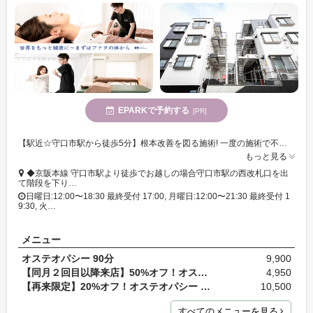
EPARKで予約する
[PR]
【駅近☆守口市駅から徒歩5分】根本改善を図る施術! 一度の施術で不調を癒してスッキリしていただくこと&パフォーマンスアップを目的にしています◎ 通いやすい価格帯♪
もっと見る
◆京阪本線 守口市駅より徒歩でお越しの場合守口市駅の西改札口を出
て階段を下り…
日曜日:12:00〜18:30 最終受付 17:00, 月曜日:12:00〜21:30 最終受付 1
9:30, 火…
メニュー
オステオパシー 90分
9,900
【同月２回目以降来店】50%オフ！オステオパシー 90…
4,950
【再来限定】20%オフ！オステオパシー 120分 通常料…
10,500
すべてのメニューを見る