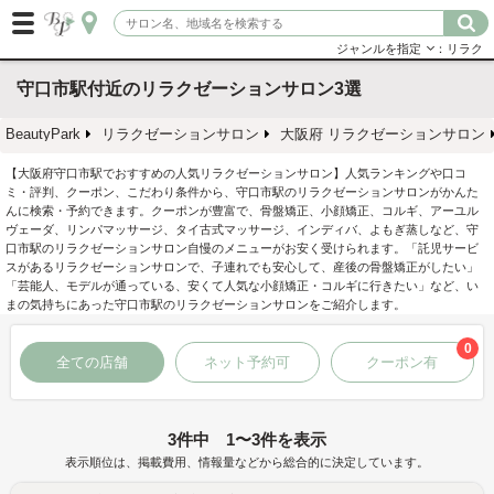
ジャンルを指定
：リラク
守口市駅付近のリラクゼーションサロン3選
BeautyPark
リラクゼーションサロン
大阪府 リラクゼーションサロン
【大阪府守口市駅でおすすめの人気リラクゼーションサロン】人気ランキングや口コ
ミ・評判、クーポン、こだわり条件から、守口市駅のリラクゼーションサロンがかんた
んに検索・予約できます。クーポンが豊富で、骨盤矯正、小顔矯正、コルギ、アーユル
ヴェーダ、リンパマッサージ、タイ古式マッサージ、インディバ、よもぎ蒸しなど、守
口市駅のリラクゼーションサロン自慢のメニューがお安く受けられます。「託児サービ
スがあるリラクゼーションサロンで、子連れでも安心して、産後の骨盤矯正がしたい」
「芸能人、モデルが通っている、安くて人気な小顔矯正・コルギに行きたい」など、い
まの気持ちにあった守口市駅のリラクゼーションサロンをご紹介します。
0
全ての店舗
ネット予約可
クーポン有
3件中 1〜3件を表示
表示順位は、掲載費用、情報量などから総合的に決定しています。