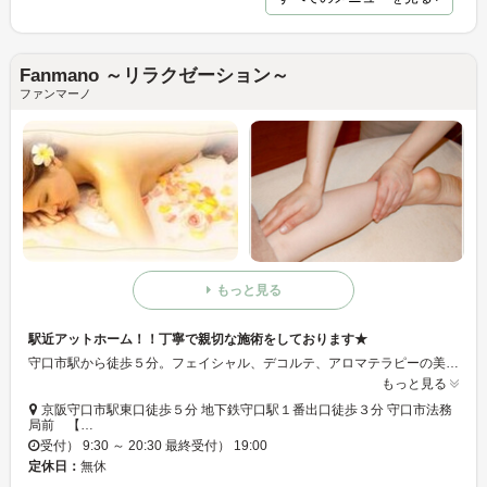
Fanmano ～リラクゼーション～
ファンマーノ
もっと見る
駅近アットホーム！！丁寧で親切な施術をしております★
守口市駅から徒歩５分。フェイシャル、デコルテ、アロマテラピーの美顔エステならFanmano。少人数・完全予約制の隠れ家サロンで、あなたもこの満足感をぜひご体験下さい。
もっと見る
京阪守口市駅東口徒歩５分 地下鉄守口駅１番出口徒歩３分 守口市法務
局前 【…
受付） 9:30 ～ 20:30 最終受付） 19:00
定休日：
無休