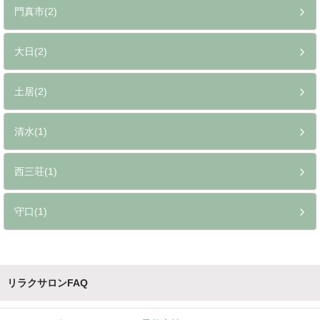
門真市(2)
大日(2)
土居(2)
清水(1)
西三荘(1)
守口(1)
リラクサロンFAQ