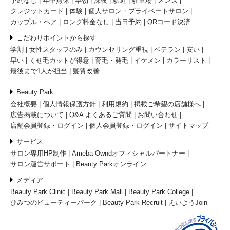
予約なし
年中無休
早朝
深夜
駅近
駐車場
メンズ
クレジットカード
体験
個人サロン・プライベートサロン
カップル・ペア
ロング料金なし
当日予約
QRコード決済
こだわりポイントから探す
学割
女性スタッフのみ
カウンセリング重視
ベテラン
安い
早い
くせ毛カットが得意
育毛・発毛
イケメン
カラーリスト
最後まで1人が担当
髪質改善
Beauty Park
会社概要
個人情報保護方針
利用規約
掲載ご希望の店舗様へ
広告掲載について
Q&A よくあるご質問
お問い合わせ
店舗会員登録・ログイン
個人会員登録・ログイン
サイトマップ
サービス
サロン専用HP制作
Ameba Owndオフィシャルパートナー
サロン運営サポート
Beauty Parkオンライン
メディア
Beauty Park Clinic
Beauty Park Mall
Beauty Park College
ひみつのビューティーパーク
Beauty Park Recruit
えいようJoin