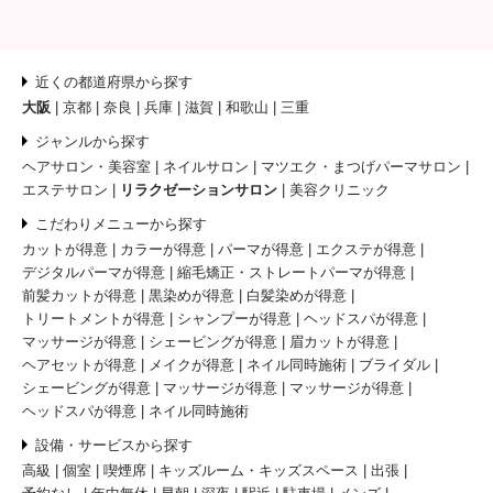
近くの都道府県から探す
大阪
京都
奈良
兵庫
滋賀
和歌山
三重
ジャンルから探す
ヘアサロン・美容室
ネイルサロン
マツエク・まつげパーマサロン
エステサロン
リラクゼーションサロン
美容クリニック
こだわりメニューから探す
カットが得意
カラーが得意
パーマが得意
エクステが得意
デジタルパーマが得意
縮毛矯正・ストレートパーマが得意
前髪カットが得意
黒染めが得意
白髪染めが得意
トリートメントが得意
シャンプーが得意
ヘッドスパが得意
マッサージが得意
シェービングが得意
眉カットが得意
ヘアセットが得意
メイクが得意
ネイル同時施術
ブライダル
シェービングが得意
マッサージが得意
マッサージが得意
ヘッドスパが得意
ネイル同時施術
設備・サービスから探す
高級
個室
喫煙席
キッズルーム・キッズスペース
出張