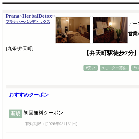
Prana~HerbalDetox~
プラナハーバルデトックス
アー
営業
[九条/弁天町]
【弁天町駅徒歩7分
#安い
#モニター募集
#
おすすめクーポン
初回無料クーポン
新規
有効期限：[
2026年08月31日
]