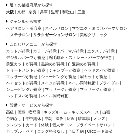
近くの都道府県から探す
大阪
京都
奈良
兵庫
滋賀
和歌山
三重
ジャンルから探す
ヘアサロン・美容室
ネイルサロン
マツエク・まつげパーマサロン
エステサロン
リラクゼーションサロン
美容クリニック
こだわりメニューから探す
カットが得意
カラーが得意
パーマが得意
エクステが得意
デジタルパーマが得意
縮毛矯正・ストレートパーマが得意
前髪カットが得意
黒染めが得意
白髪染めが得意
トリートメントが得意
シャンプーが得意
ヘッドスパが得意
マッサージが得意
シェービングが得意
眉カットが得意
ヘアセットが得意
メイクが得意
ネイル同時施術
ブライダル
シェービングが得意
マッサージが得意
マッサージが得意
ヘッドスパが得意
ネイル同時施術
設備・サービスから探す
高級
個室
喫煙席
キッズルーム・キッズスペース
出張
予約なし
年中無休
早朝
深夜
駅近
駐車場
メンズ
クレジットカード
体験
個人サロン・プライベートサロン
カップル・ペア
ロング料金なし
当日予約
QRコード決済