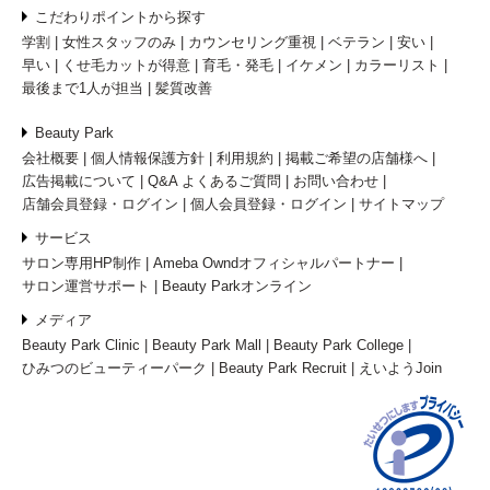
こだわりポイントから探す
学割
女性スタッフのみ
カウンセリング重視
ベテラン
安い
早い
くせ毛カットが得意
育毛・発毛
イケメン
カラーリスト
最後まで1人が担当
髪質改善
Beauty Park
会社概要
個人情報保護方針
利用規約
掲載ご希望の店舗様へ
広告掲載について
Q&A よくあるご質問
お問い合わせ
店舗会員登録・ログイン
個人会員登録・ログイン
サイトマップ
サービス
サロン専用HP制作
Ameba Owndオフィシャルパートナー
サロン運営サポート
Beauty Parkオンライン
メディア
Beauty Park Clinic
Beauty Park Mall
Beauty Park College
ひみつのビューティーパーク
Beauty Park Recruit
えいようJoin