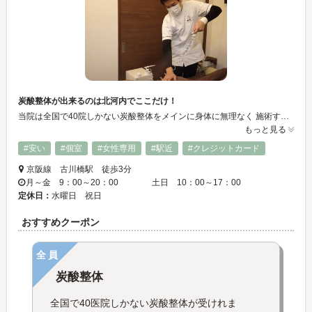
炭酸整体が出来るのは北河内でここだけ！
当院は全国で40院しかない炭酸整体をメインに身体に無理なく 施術するのを心がけています。 ゆったりとした個室でアロマトリートメントなども受けることが出来ます。 キッズスペースもご用意してますのでお子様連れの方もお気軽にお越しください。
もっと見る
#安い
#個室
#女性専用
#駅近
#クレジットカード
京阪線 古川橋駅 徒歩3分
月～金 9：00～20：00 土日 10：00～17：00
定休日：
水曜日 祝日
おすすめクーポン
全員
炭酸整体
全国で40医院しかない炭酸整体が受けれま