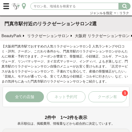
ジャンルを指定
：リラク
門真市駅付近のリラクゼーションサロン2選
BeautyPark
リラクゼーションサロン
大阪府 リラクゼーションサロン
【大阪府門真市駅でおすすめの人気リラクゼーションサロン】人気ランキングや口コ
ミ・評判、クーポン、こだわり条件から、門真市駅のリラクゼーションサロンがかんた
んに検索・予約できます。クーポンが豊富で、骨盤矯正、小顔矯正、コルギ、アーユル
ヴェーダ、リンパマッサージ、タイ古式マッサージ、インディバ、よもぎ蒸しなど、門
真市駅のリラクゼーションサロン自慢のメニューがお安く受けられます。「託児サービ
スがあるリラクゼーションサロンで、子連れでも安心して、産後の骨盤矯正がしたい」
「芸能人、モデルが通っている、安くて人気な小顔矯正・コルギに行きたい」など、い
まの気持ちにあった門真市駅のリラクゼーションサロンをご紹介します。
1
全ての店舗
ネット予約可
クーポン有
2件中 1〜2件を表示
表示順位は、掲載費用、情報量などから総合的に決定しています。