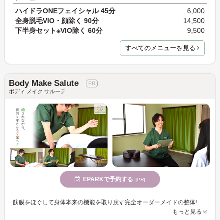
ハイドラONEフェイシャル 45分
6,000
全身脱毛VIO・顔除く 90分
14,500
下半身セット※VIO除く 60分
9,500
すべてのメニューを見る
Body Make Salute
ボディ メイク サルーテ
EPARKで予約する
[PR]
筋膜をほぐして身体本来の機能を取り戻す完全オーダーメイドの整体!身体のプロが充実した毎日を送れるよう徹底サポート☆
もっと見る