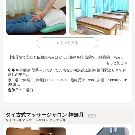
もっと見る
【接骨院で安心と信頼のもみほぐしと整体を!】当院では整骨院、もみほぐし、整体、それぞれの技術の強みを活かし、総合的な身体のお手入れを提供しています。身体の不調や疲れを根本から見直したい方へ!
もっと見る
◆JR常磐線(取手～いわき)/ひたちなか海浜鉄道湊線/ 勝田駅より車でお
越しの場合…
日曜日:休業日, 月曜日:09:00〜19:00 最終受付 19:00, 火曜日:09:00〜19:
00 最…
定休日：
日曜日
タイ古式マッサージサロン 神無月
タイコシキマッサージサロン カンナヅキ