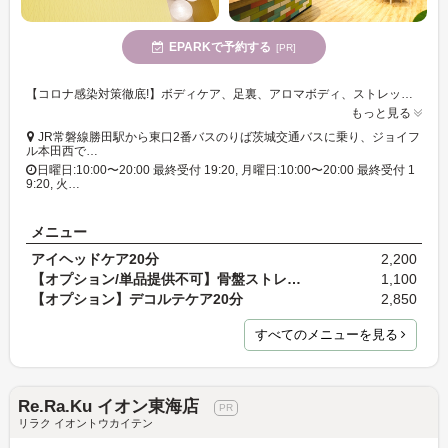
EPARKで予約する
[PR]
【コロナ感染対策徹底!】ボディケア、足裏、アロマボディ、ストレッチ、アイヘッド等多彩なコースが魅力のリラクゼーションサロン♪全国44店舗展開大手サロン☆ファッションクルーズニューポートひたちなか店2F
もっと見る
JR常磐線勝田駅から東口2番バスのりば茨城交通バスに乗り、ジョイフ
ル本田西で…
日曜日:10:00〜20:00 最終受付 19:20, 月曜日:10:00〜20:00 最終受付 1
9:20, 火…
メニュー
アイヘッドケア20分
2,200
【オプション/単品提供不可】骨盤ストレッチ10分
1,100
【オプション】デコルテケア20分
2,850
すべてのメニューを見る
Re.Ra.Ku イオン東海店
リラク イオントウカイテン