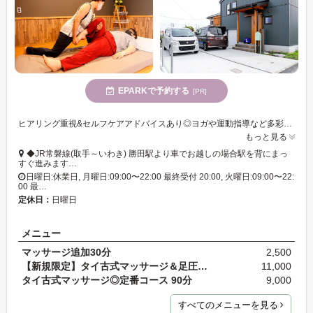
EPARKで予約する
[PR]
ヒアリング重視&セルフケアアドバイスあり◎ヨガや運動指導など多彩な経歴を持つ施術歴15年のオーナーによる、不調知らずの身体が目指せるタイ古式◎
もっと見る
◆JR常磐線(取手～いわき) 勝田駅より車でお越しの場合駅を背にまっ
すぐ進みます…
日曜日:休業日, 月曜日:09:00〜22:00 最終受付 20:00, 火曜日:09:00〜22:
00 最…
定休日：
日曜日
メニュー
マッサージ追加30分
2,500
【新規限定】タイ古式マッサージ＆足圧セラピー 120…
11,000
タイ古式マッサージ◎定番コース 90分
9,000
すべてのメニューを見る