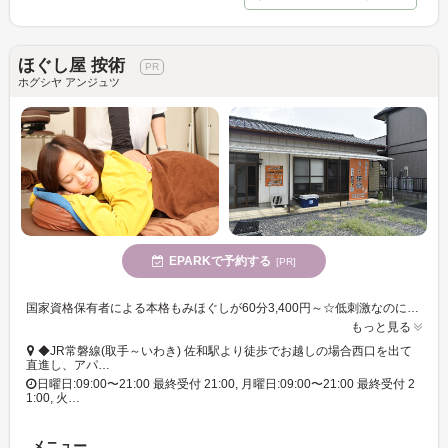
ほぐし屋 按術
ホグシヤ アンジュツ
EPARKで予約する
[PR]
国家資格保有者による本格もみほぐしが60分3,400円～☆低刺激なのに奥まで届く「面押し」をメインに、お悩み箇所に的確にアプローチ♪
もっと見る
◆JR常磐線(取手～いわき) 佐和駅より徒歩でお越しの場合西口を出て
直進し、アパ…
日曜日:09:00〜21:00 最終受付 21:00, 月曜日:09:00〜21:00 最終受付 2
1:00, 火…
メニュー