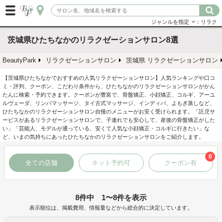
ジャンルを指定
：リラク
茨城県ひたちなかのリラクゼーションサロン8選
BeautyPark
リラクゼーションサロン
茨城県 リラクゼーションサロン
【茨城県ひたちなかでおすすめの人気リラクゼーションサロン】人気ランキングや口コ
ミ・評判、クーポン、こだわり条件から、ひたちなかのリラクゼーションサロンがかん
たんに検索・予約できます。クーポンが豊富で、骨盤矯正、小顔矯正、コルギ、アーユ
ルヴェーダ、リンパマッサージ、タイ古式マッサージ、インディバ、よもぎ蒸しなど、
ひたちなかのリラクゼーションサロン自慢のメニューがお安く受けられます。「託児サ
ービスがあるリラクゼーションサロンで、子連れでも安心して、産後の骨盤矯正がした
い」「芸能人、モデルが通っている、安くて人気な小顔矯正・コルギに行きたい」な
ど、いまの気持ちにあったひたちなかのリラクゼーションサロンをご紹介します。
0
全ての店舗
ネット予約可
クーポン有
8件中 1〜8件を表示
表示順位は、掲載費用、情報量などから総合的に決定しています。