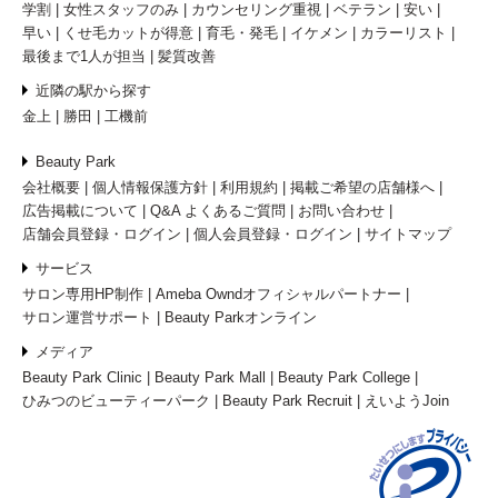
学割
女性スタッフのみ
カウンセリング重視
ベテラン
安い
早い
くせ毛カットが得意
育毛・発毛
イケメン
カラーリスト
最後まで1人が担当
髪質改善
近隣の駅から探す
金上
勝田
工機前
Beauty Park
会社概要
個人情報保護方針
利用規約
掲載ご希望の店舗様へ
広告掲載について
Q&A よくあるご質問
お問い合わせ
店舗会員登録・ログイン
個人会員登録・ログイン
サイトマップ
サービス
サロン専用HP制作
Ameba Owndオフィシャルパートナー
サロン運営サポート
Beauty Parkオンライン
メディア
Beauty Park Clinic
Beauty Park Mall
Beauty Park College
ひみつのビューティーパーク
Beauty Park Recruit
えいようJoin