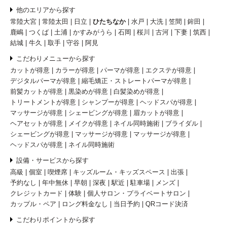
他のエリアから探す
常陸大宮
常陸太田
日立
ひたちなか
水戸
大洗
笠間
鉾田
鹿嶋
つくば
土浦
かすみがうら
石岡
桜川
古河
下妻
筑西
結城
牛久
取手
守谷
阿見
こだわりメニューから探す
カットが得意
カラーが得意
パーマが得意
エクステが得意
デジタルパーマが得意
縮毛矯正・ストレートパーマが得意
前髪カットが得意
黒染めが得意
白髪染めが得意
トリートメントが得意
シャンプーが得意
ヘッドスパが得意
マッサージが得意
シェービングが得意
眉カットが得意
ヘアセットが得意
メイクが得意
ネイル同時施術
ブライダル
シェービングが得意
マッサージが得意
マッサージが得意
ヘッドスパが得意
ネイル同時施術
設備・サービスから探す
高級
個室
喫煙席
キッズルーム・キッズスペース
出張
予約なし
年中無休
早朝
深夜
駅近
駐車場
メンズ
クレジットカード
体験
個人サロン・プライベートサロン
カップル・ペア
ロング料金なし
当日予約
QRコード決済
こだわりポイントから探す