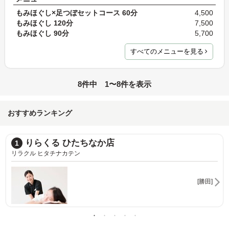
もみほぐし×足つぼセットコース 60分
4,500
もみほぐし 120分
7,500
もみほぐし 90分
5,700
すべてのメニューを見る
8件中 1〜8件を表示
おすすめランキング
たちなか店
タイ古式マッサ
2
ン
タイコシキマッサージサロ
[勝田]