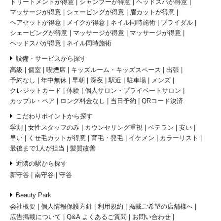
トリートメントが得意
シャンプーが得意
ヘッドスパが得意
マッサージが得意
シェービングが得意
眉カットが得意
ヘアセットが得意
メイクが得意
ネイル同時施術
ブライダル
シェービングが得意
マッサージが得意
マッサージが得意
ヘッドスパが得意
ネイル同時施術
設備・サービスから探す
高級
個室
喫煙席
キッズルーム・キッズスペース
出張
予約なし
年中無休
早朝
深夜
駅近
駐車場
メンズ
クレジットカード
体験
個人サロン・プライベートサロン
カップル・ペア
ロング料金なし
当日予約
QRコード決済
こだわりポイントから探す
学割
女性スタッフのみ
カウンセリング重視
ベテラン
安い
早い
くせ毛カットが得意
育毛・発毛
イケメン
カラーリスト
最後まで1人が担当
髪質改善
近隣の駅から探す
新守谷
南守谷
守谷
Beauty Park
会社概要
個人情報保護方針
利用規約
掲載ご希望の店舗様へ
広告掲載について
Q&A よくあるご質問
お問い合わせ