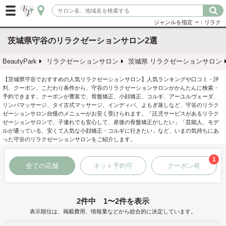
ジャンルを指定
：リラク
茨城県守谷のリラクゼーションサロン2選
BeautyPark
リラクゼーションサロン
茨城県 リラクゼーションサロン
【茨城県守谷でおすすめの人気リラクゼーションサロン】人気ランキングや口コミ・評
判、クーポン、こだわり条件から、守谷のリラクゼーションサロンがかんたんに検索・
予約できます。クーポンが豊富で、骨盤矯正、小顔矯正、コルギ、アーユルヴェーダ、
リンパマッサージ、タイ古式マッサージ、インディバ、よもぎ蒸しなど、守谷のリラク
ゼーションサロン自慢のメニューがお安く受けられます。「託児サービスがあるリラク
ゼーションサロンで、子連れでも安心して、産後の骨盤矯正がしたい」「芸能人、モデ
ルが通っている、安くて人気な小顔矯正・コルギに行きたい」など、いまの気持ちにあ
った守谷のリラクゼーションサロンをご紹介します。
1
全ての店舗
ネット予約可
クーポン有
2件中 1〜2件を表示
表示順位は、掲載費用、情報量などから総合的に決定しています。