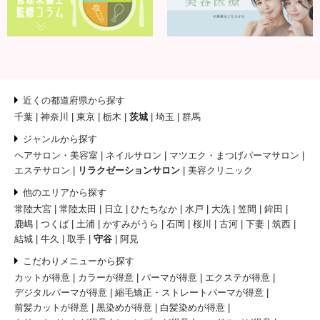
近くの都道府県から探す
千葉
神奈川
東京
栃木
茨城
埼玉
群馬
ジャンルから探す
ヘアサロン・美容室
ネイルサロン
マツエク・まつげパーマサロン
エステサロン
リラクゼーションサロン
美容クリニック
他のエリアから探す
常陸大宮
常陸太田
日立
ひたちなか
水戸
大洗
笠間
鉾田
鹿嶋
つくば
土浦
かすみがうら
石岡
桜川
古河
下妻
筑西
結城
牛久
取手
守谷
阿見
こだわりメニューから探す
カットが得意
カラーが得意
パーマが得意
エクステが得意
デジタルパーマが得意
縮毛矯正・ストレートパーマが得意
前髪カットが得意
黒染めが得意
白髪染めが得意