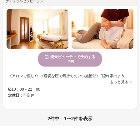
ナチュラルセラピーシン
楽天ビューティで予約する
[PR]
《アロマで癒し♪》《適切な圧で気持ちのいい施術◎》 ”隠れ家のようなプライベートサロン”周りを気にせずリラックスして施術が受けられます。 マンツーマンで対応しますので、初めての方でも安心してご来店頂けます。 全身施術は90分から、ロングコースが人気のサロンです。 カウンセリングでお客様の身体のお疲れやお悩みを伺い、お客様の状態に合った施術で改善へ導きます☆ お互いに楽しみながら気づきのある深い癒しのお時間を...⭐︎
もっと見る
10：00～22：00
定休日：
不定休
2件中 1〜2件を表示