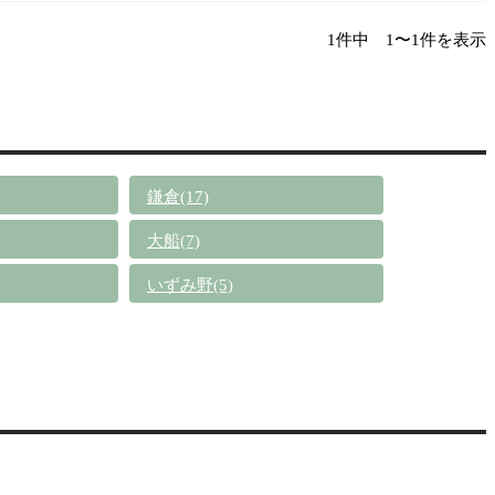
1件中 1〜1件を表示
鎌倉(17)
大船(7)
いずみ野(5)