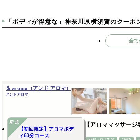
「ボディが得意な」神奈川県横須賀のクーポ
全て
＆ aroma（アンド アロマ）
アンドアロマ
新規
【アロママッサージ
【初回限定】アロマボデ
ィ60分コース
#新型コロナ対策
#体験