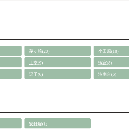
茅ヶ崎(20)
小田原(18)
辻堂(9)
鴨宮(8)
逗子(6)
港南台(6)
安針塚(1)