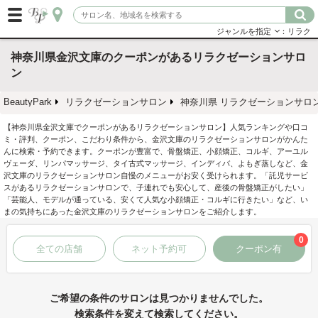
ジャンルを指定
：リラク
神奈川県金沢文庫のクーポンがあるリラクゼーションサロ
ン
BeautyPark
リラクゼーションサロン
神奈川県 リラクゼーションサロ
【神奈川県金沢文庫でクーポンがあるリラクゼーションサロン】人気ランキングや口コ
ミ・評判、クーポン、こだわり条件から、金沢文庫のリラクゼーションサロンがかんた
んに検索・予約できます。クーポンが豊富で、骨盤矯正、小顔矯正、コルギ、アーユル
ヴェーダ、リンパマッサージ、タイ古式マッサージ、インディバ、よもぎ蒸しなど、金
沢文庫のリラクゼーションサロン自慢のメニューがお安く受けられます。「託児サービ
スがあるリラクゼーションサロンで、子連れでも安心して、産後の骨盤矯正がしたい」
「芸能人、モデルが通っている、安くて人気な小顔矯正・コルギに行きたい」など、い
まの気持ちにあった金沢文庫のリラクゼーションサロンをご紹介します。
0
全ての店舗
ネット予約可
クーポン有
ご希望の条件のサロンは見つかりませんでした。
検索条件を変えて検索してください。