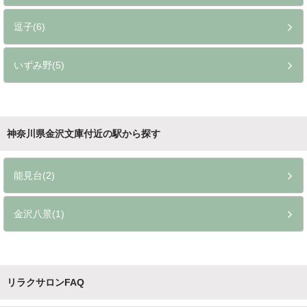
逗子(6)
いずみ野(5)
神奈川県金沢文庫付近の駅から探す
能見台(2)
金沢八景(1)
リラクサロンFAQ