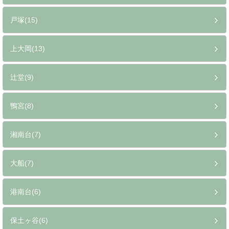
戸塚(15)
上大岡(13)
辻堂(9)
鴨宮(8)
湘南台(7)
大船(7)
港南台(6)
保土ヶ谷(6)