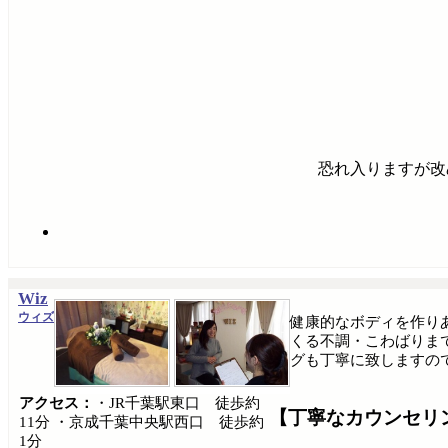
恐れ入りますが改
Wiz
ウィズ
健康的なボディを作り
くる不調・こわばりま
グも丁寧に致しますの
アクセス：
・JR千葉駅東口 徒歩約
【丁寧なカウンセリ
11分 ・京成千葉中央駅西口 徒歩約
1分