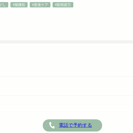
がし
#腸腰筋
#産後ケア
#眼精疲労
電話で予約する