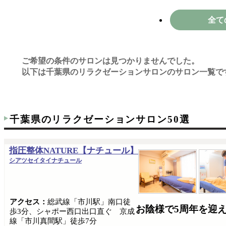
全て
ご希望の条件のサロンは見つかりませんでした。
以下は千葉県のリラクゼーションサロンのサロン一覧で
千葉県のリラクゼーションサロン50選
指圧整体NATURE【ナチュール】
シアツセイタイナチュール
アクセス：
総武線「市川駅」南口徒
お陰様で5周年を迎
歩3分、シャポー西口出口直ぐ 京成
線「市川真間駅」徒歩7分