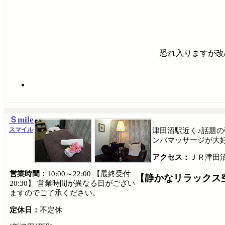
恐れ入りますが改
Ｓmile
スマイル
津田沼駅近く♪話題
ンパマッサージが大
アクセス：
ＪＲ津田
営業時間：
10:00～22:00 【最終受付
【静かなリラックス
20:30】 営業時間が異なる日がござい
ますのでご了承ください。
定休日：
不定休