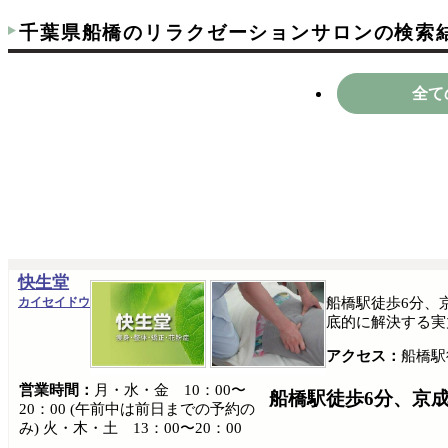
千葉県船橋のリラクゼーションサロンの検索
全て
快生堂
カイセイドウ
船橋駅徒歩6分、
底的に解決する実
アクセス：
船橋駅
営業時間：
月・水・金 10：00〜
船橋駅徒歩6分、京
20：00 (午前中は前日までの予約の
み) 火・木・土 13：00〜20：00