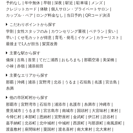
予約なし
年中無休
早朝
深夜
駅近
駐車場
メンズ
クレジットカード
体験
個人サロン・プライベートサロン
カップル・ペア
ロング料金なし
当日予約
QRコード決済
こだわりポイントから探す
学割
女性スタッフのみ
カウンセリング重視
ベテラン
安い
早い
くせ毛カットが得意
育毛・発毛
イケメン
カラーリスト
最後まで1人が担当
髪質改善
主要な駅から探す
儀保
古島
首里
てだこ浦西
おもろまち
那覇空港
美栄橋
小禄
赤嶺
浦添前田
主要なエリアから探す
那覇
沖縄
浦添
宜野湾
北谷
うるま
石垣島
名護
宮古島
糸満
他の市区町村から探す
那覇市
宜野湾市
石垣市
浦添市
名護市
糸満市
沖縄市
豊見城市
うるま市
宮古島市
南城市
国頭村
大宜味村
東村
今帰仁村
本部町
恩納村
宜野座村
金武町
伊江村
読谷村
嘉手納町
北谷町
北中城村
中城村
西原町
与那原町
南風原町
渡嘉敷村
座間味村
粟国村
渡名喜村
南大東村
北大東村