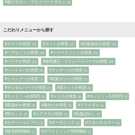
#個人サロン・プライベートサロン
(4)
こだわりメニューから探す
#カラーが得意
#カットが得意
#白髪染めが得意
(12)
(12)
(11)
#ヘアセットが得意
#トリートメントが得意
(10)
(10)
#パーマが得意
#縮毛矯正・ストレートパーマが得意
(10)
(10)
#ヘッドスパが得意
#マッサージが得意
(8)
(8)
#シャンプーが得意
#前髪カットが得意
(7)
(7)
#デジタルパーマが得意
#眉カットが得意
(7)
(5)
#カット：～4,000円
#メイクが得意
#カット：～5,000円
(5)
(4)
(3)
#黒染めが得意
#着付けが得意
#ブライダル
(3)
(3)
(2)
#黙カット
#エクステが得意
#白髪ぼかし
(1)
(1)
(1)
#カラーシャンプー
#オーガニック
#リタッチカラー
(1)
(1)
(1)
#脱毛同時施術
#ホワイトニング同時施術
(1)
(1)