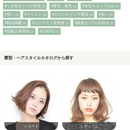
#くせ毛カットが得意
#育毛・発毛
#女性スタッフのみ
(5)
(4)
(4)
#早い
#イケメン
#カウンセリング重視
#安い
(4)
(4)
(4)
(4)
#雑誌掲載
#コンテスト受賞者
#最後まで1人が担当
(3)
(2)
(1)
#芸能人御用達
#LGBTQ
(1)
(1)
髪型・ヘアスタイルカタログから探す
ショート
ミディアム