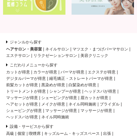
ジャンルから探す
ヘアサロン・美容室
ネイルサロン
マツエク・まつげパーマサロン
エステサロン
リラクゼーションサロン
美容クリニック
こだわりメニューから探す
カットが得意
カラーが得意
パーマが得意
エクステが得意
デジタルパーマが得意
縮毛矯正・ストレートパーマが得意
前髪カットが得意
黒染めが得意
白髪染めが得意
トリートメントが得意
シャンプーが得意
ヘッドスパが得意
マッサージが得意
シェービングが得意
眉カットが得意
ヘアセットが得意
メイクが得意
ネイル同時施術
ブライダル
シェービングが得意
マッサージが得意
マッサージが得意
ヘッドスパが得意
ネイル同時施術
設備・サービスから探す
高級
個室
喫煙席
キッズルーム・キッズスペース
出張