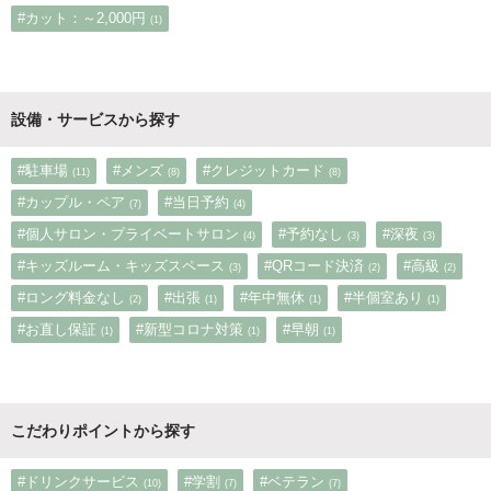
#カット：～2,000円
(1)
設備・サービスから探す
#駐車場
#メンズ
#クレジットカード
(11)
(8)
(8)
#カップル・ペア
#当日予約
(7)
(4)
#個人サロン・プライベートサロン
#予約なし
#深夜
(4)
(3)
(3)
#キッズルーム・キッズスペース
#QRコード決済
#高級
(3)
(2)
(2)
#ロング料金なし
#出張
#年中無休
#半個室あり
(2)
(1)
(1)
(1)
#お直し保証
#新型コロナ対策
#早朝
(1)
(1)
(1)
こだわりポイントから探す
#ドリンクサービス
#学割
#ベテラン
(10)
(7)
(7)