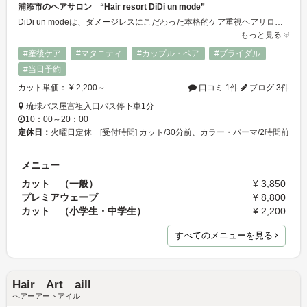
浦添市のヘアサロン “Hair resort DiDi un mode”
DiDi un modeは、ダメージレスにこだわった本格的ケア重視ヘアサロン。 最新の設備を取り入れクオリティーの高い薬品を使用し、リゾートを感じさせる極上の安らぎ空間で最高のスタイル創りをご提供しております。 癒しと、くつろぎの空間で最高のスタイル創りをご提供させて頂きます
もっと見る
#産後ケア
#マタニティ
#カップル・ペア
#ブライダル
#当日予約
カット単価： ¥ 2,200～
口コミ 1件
ブログ 3件
琉球バス屋富祖入口バス停下車1分
10：00～20：00
定休日：
火曜日定休 [受付時間] カット/30分前、カラー・パーマ/2時間前
メニュー
カット （一般）
¥ 3,850
プレミアウェーブ
¥ 8,800
カット （小学生・中学生）
¥ 2,200
すべてのメニューを見る
Hair Art aill
ヘアーアートアイル