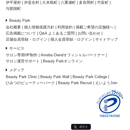
伊平屋村
伊是名村
久米島町
八重瀬町
多良間村
竹富町
与那国町
Beauty Park
会社概要
個人情報保護方針
利用規約
掲載ご希望の店舗様へ
広告掲載について
Q&A よくあるご質問
お問い合わせ
店舗会員登録・ログイン
個人会員登録・ログイン
サイトマップ
サービス
サロン専用HP制作
Ameba Owndオフィシャルパートナー
サロン運営サポート
Beauty Parkオンライン
メディア
Beauty Park Clinic
Beauty Park Mall
Beauty Park College
ひみつのビューティーパーク
Beauty Park Recruit
えいようJoin
ポスト