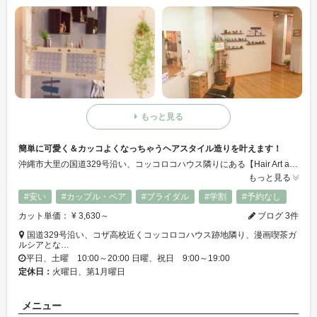
もっと見る
簡単に可愛く＆カッコよくなっちゃうヘアスタイル造りを叶えます！
沖縄市大里の国道329号沿い、コッコロコハウス隣りにある【Hair Art aill】です♪自分で手入れしやすいヘアスタイル造ります☆ブローいらずで『乾かしてスタイリングするだけっ！』簡単に可愛く＆カッコよくなっちゃうヘアスタイル造りを叶えます！
もっと見る
#安い
#カップル・ペア
#ブライダル
#学割
#予約なし
カット単価： ¥ 3,630～
ブログ 3件
国道329号沿い、コザ高校近くコッコロコハウス跡地隣り、漫画喫茶ガ
ルシアとな…
平日、土曜 10:00～20:00 日曜、祝日 9:00～19:00
定休日：
火曜日、第1月曜日
メニュー