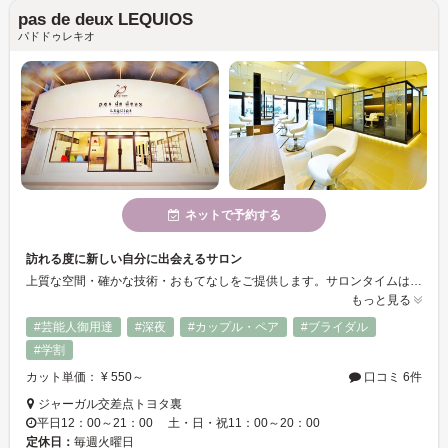
pas de deux LEQUIOS
パドドゥレキオ
ネットで予約する
訪れる度に新しい自分に出会えるサロン
上質な空間・確かな技術・おもてなしをご提供します。サロンタイムはお客様の心とスタイルをリフレッシュし、新たなエネルギーをチャージする時間として、心を込めて施術させていただきます。
もっと見る
#芸能人御用達
#深夜
#カップル・ペア
#ブライダル
#学割
カット単価： ¥ 550～
口コミ 6件
ジャーガル交差点トヨタ裏
平日12：00～21：00 土・日・祝11：00～20：00
定休日：
毎週火曜日