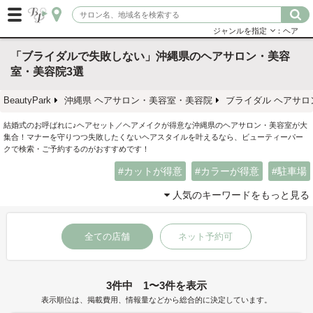
ジャンルを指定
：ヘア
「ブライダルで失敗しない」沖縄県のヘアサロン・美容
室・美容院3選
BeautyPark
沖縄県 ヘアサロン・美容室・美容院
ブライダル ヘアサ
結婚式のお呼ばれに♪ヘアセット／ヘアメイクが得意な沖縄県のヘアサロン・美容室が大
集合！マナーを守りつつ失敗したくないヘアスタイルを叶えるなら、ビューティーパー
クで検索・ご予約するのがおすすめです！
カットが得意
カラーが得意
駐車場
人気のキーワードをもっと見る
全ての店舗
ネット予約可
3件中 1〜3件を表示
表示順位は、掲載費用、情報量などから総合的に決定しています。