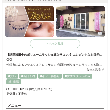
もっと見る
【話題沸騰中のボリュームラッシュ導入サロン♪】エレガントなお目元に
◎◎
沖縄市にあるマツエク＆アロマサロン♪話題のボリュームラッシュも取り扱いフサフサで華やかな目元が叶う☆お客様に大好評頂いております。シングルラッシュはリーズナブルで元々まつげが太い方にはおすすめ！お一人おひとりの目の形や自まつ毛の量などを活かしてデザインしていきます！カラーエクステも取り扱っているのでハイセンスなオシャレも◎
もっと見る
#安い
#当日予約
#ギフト券あり
#女性スタッフのみ
#駐車場
10:00〜18:00(最終受付 16:00迄)
定休日：
不定休
メニュー