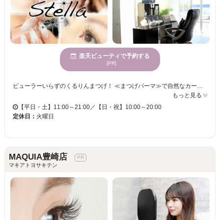
楽天ビューティで予約する
[PR]
ビューラーいらずのくるりんまつげ！ ≪まつげパーマ≫で自然なカールをGET★ 経験豊富なまつげパーマ専門スタッフがお客様に合わせた丁寧なカウンセリング＆施術で満足度の高い仕上がりにしてくれると人気の【Total Beauty Stella】☆毎朝くるりんまつげでメイクも楽チン♪まつエクを卒業したい方にもオススメです☆ まつ毛、エステは20年以上の経験、知識、技術を活かして、お悩みをしっかり聞いて、アドバイスしてくれます！ネイル・ヘアサロンも併設でまさに≪Total Beauty≫の【Stella】◎！ 平日は22時まで営業しているので、お仕事帰りにもお気軽にご来店頂けます★気になった方はぜひ気軽に足を運んでみて♪ 皆様のお越しをお待ちしております。
もっと見る
【平日・土】11:00～21:00／【日・祝】10:00～20:00
定休日：
火曜日
MAQUIA豊崎店
マキアトヨサキテン