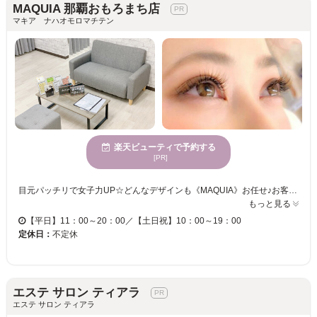
MAQUIA 那覇おもろまち店
マキア ナハオモロマチテン
楽天ビューティで予約する
[PR]
目元パッチリで女子力UP☆どんなデザインも《MAQUIA》お任せ♪お客様のお仕事や普段の生活に合わせて、ナチュラルからボリュームUPまでプロがご提案致します！！エクステの種類が豊富＆高技術者の施術で満足度は◎“モチの良さ＆リーズナブルな価格”も自慢なので、『パッチリeye』がずっと続く★《MAQUIA》で輝く目元を手に入れてみませんか♪？
もっと見る
【平日】11：00～20：00／【土日祝】10：00～19：00
定休日：
不定休
エステ サロン ティアラ
エステ サロン ティアラ