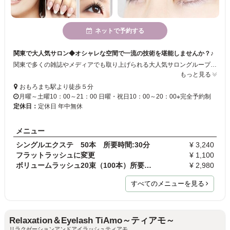
ネットで予約する
関東で大人気サロン◆オシャレな空間で一流の技術を堪能しませんか？♪
関東で多くの雑誌やメディアでも取り上げられる大人気サロングループ！有名人やモデルも多く通うサロンで、洗練された一流の技術をリーズナブルな価格でご提供致します◆あなたの「なりたい」に合わせて、経験豊富なアイリストが対応させて頂きます☆
もっと見る
おもろまち駅より徒歩５分
月曜～土曜10：00～21：00 日曜・祝日10：00～20：00※完全予約制
定休日：
定休日 年中無休
メニュー
シングルエクステ 50本 所要時間:30分
¥ 3,240
フラットラッシュに変更
¥ 1,100
ボリュームラッシュ20束（100本）所要時間:30分
¥ 2,980
すべてのメニューを見る
Relaxation＆Eyelash TiAmo～ティアモ～
リラクゼーションアンドアイラッシュティアモ