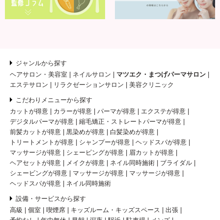
ジャンルから探す
ヘアサロン・美容室
ネイルサロン
マツエク・まつげパーマサロン
エステサロン
リラクゼーションサロン
美容クリニック
こだわりメニューから探す
カットが得意
カラーが得意
パーマが得意
エクステが得意
デジタルパーマが得意
縮毛矯正・ストレートパーマが得意
前髪カットが得意
黒染めが得意
白髪染めが得意
トリートメントが得意
シャンプーが得意
ヘッドスパが得意
マッサージが得意
シェービングが得意
眉カットが得意
ヘアセットが得意
メイクが得意
ネイル同時施術
ブライダル
シェービングが得意
マッサージが得意
マッサージが得意
ヘッドスパが得意
ネイル同時施術
設備・サービスから探す
高級
個室
喫煙席
キッズルーム・キッズスペース
出張