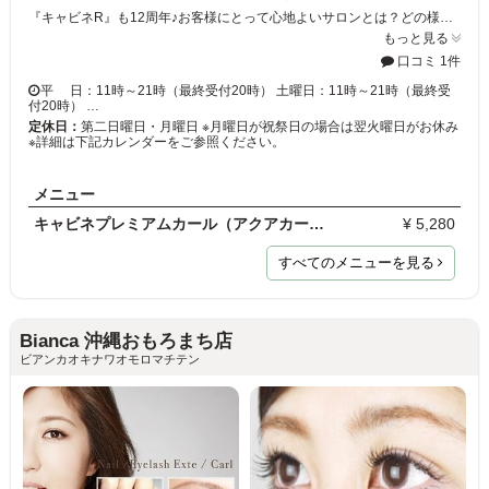
『キャビネR』も12周年♪お客様にとって心地よいサロンとは？どの様なサロンなのかとスタッフ同士で話し合い反省と改善を繰り返して、もっと素晴らしいサロンになるように切磋琢磨してまいります。美容所登録、医療機関提携で安心の『まつげパーマ専門店』！汗、水に負けない。とっても楽なまつげをお試しください。お客様の『キレイ』手に入れるためにスタッフ一同、一生懸命お手伝いしていきます。
もっと見る
口コミ 1件
平 日：11時～21時（最終受付20時） 土曜日：11時～21時（最終受
付20時） …
定休日：
第二日曜日・月曜日 ※月曜日が祝祭日の場合は翌火曜日がお休み
※詳細は下記カレンダーをご参照ください。
メニュー
キャビネプレミアムカール（アクアカール）※エクステ…
¥ 5,280
すべてのメニューを見る
Bianca 沖縄おもろまち店
ビアンカオキナワオモロマチテン