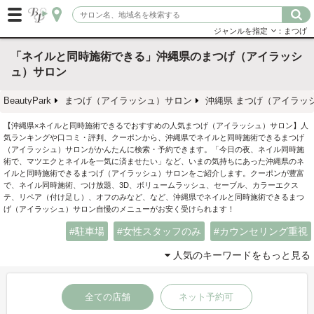
ジャンルを指定
：まつげ
「ネイルと同時施術できる」沖縄県のまつげ（アイラッシ
ュ）サロン
BeautyPark
まつげ（アイラッシュ）サロン
沖縄県 まつげ（アイラッ
【沖縄県×ネイルと同時施術できるでおすすめの人気まつげ（アイラッシュ）サロン】人
気ランキングや口コミ・評判、クーポンから、沖縄県でネイルと同時施術できるまつげ
（アイラッシュ）サロンがかんたんに検索・予約できます。「今日の夜、ネイル同時施
術で、マツエクとネイルを一気に済ませたい」など、いまの気持ちにあった沖縄県のネ
イルと同時施術できるまつげ（アイラッシュ）サロンをご紹介します。クーポンが豊富
で、ネイル同時施術、つけ放題、3D、ボリュームラッシュ、セーブル、カラーエクス
テ、リペア（付け足し）、オフのみなど、など、沖縄県でネイルと同時施術できるまつ
げ（アイラッシュ）サロン自慢のメニューがお安く受けられます！
駐車場
女性スタッフのみ
カウンセリング重視
人気のキーワードをもっと見る
全ての店舗
ネット予約可