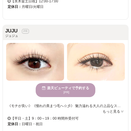
【水木金土日祝】12:00-17:00
定休日：
月曜日/火曜日
JUJU
ジュジュ
楽天ビューティで予約する
[PR]
《モチが良い》《憧れの美まつ毛へ☆彡》 魅力溢れる大人の上品なスタイルから、可愛く優しい印象を出すスタイルまで、お客様のご要望に合わせてカウンセリング♪持ちの良さを重視し、メイクがラクになるライフスタイルをよりよくできるようにスタイルをご提案させていただきます。 ”こうなりたい！”をお聞かせ下さい☆ライフスタイルに合わせた最適なスタイルをお作りさせて頂きます☆ お好みの本数をお選びください☆彡華やかなフサフサまつげになれる♪ マツエク初心者から上級者の方までお任せください。オシャレなデザインに女子力UP♪♪ オシャレでHappyな毎日を送りませんか？一緒にお客様の魅力を引き出します！
もっと見る
【平日・土】9：00～19：00 時間外受付可
定休日：
日曜日・祝日