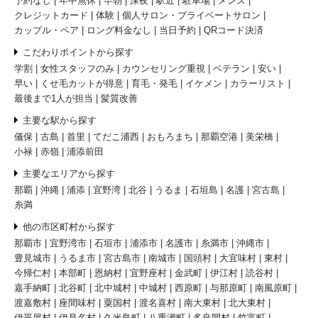
予約なし
年中無休
早朝
深夜
駅近
駐車場
メンズ
クレジットカード
体験
個人サロン・プライベートサロン
カップル・ペア
ロング料金なし
当日予約
QRコード決済
こだわりポイントから探す
学割
女性スタッフのみ
カウンセリング重視
ベテラン
安い
早い
くせ毛カットが得意
育毛・発毛
イケメン
カラーリスト
最後まで1人が担当
髪質改善
主要な駅から探す
儀保
古島
首里
てだこ浦西
おもろまち
那覇空港
美栄橋
小禄
赤嶺
浦添前田
主要なエリアから探す
那覇
沖縄
浦添
宜野湾
北谷
うるま
石垣島
名護
宮古島
糸満
他の市区町村から探す
那覇市
宜野湾市
石垣市
浦添市
名護市
糸満市
沖縄市
豊見城市
うるま市
宮古島市
南城市
国頭村
大宜味村
東村
今帰仁村
本部町
恩納村
宜野座村
金武町
伊江村
読谷村
嘉手納町
北谷町
北中城村
中城村
西原町
与那原町
南風原町
渡嘉敷村
座間味村
粟国村
渡名喜村
南大東村
北大東村
伊平屋村
伊是名村
久米島町
八重瀬町
多良間村
竹富町