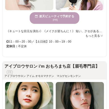
楽天ビューティで予約する
[PR]
《キュートな目元を演出♪》《メイクが楽ちんに！》 短い、クセがある、下向きなど、ボリュームがない・・・様々なまつ毛のお悩みをお聞かせください！！ 《パリジェンヌラッシュリフト》持続性◎根元からしっかり立ち上げます♪魅力的なまつげに☆ 素材にこだわり、お客様の自まつげを大切にいたします。 忙しい日々を忘れてゆったりまったりまつエク体験をしませんか？
もっと見る
11：00～20：00／【土日祝】10：00～19：00
定休日：
不定休
アイブロウサロン i'm おもろまち店【眉毛専門店】
アイブロウサロン アイム オモロマチテン マユゲセンモンテン