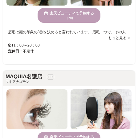
楽天ビューティで予約する
[PR]
眉毛は顔の印象の8割を決めると言われています。 眉毛一つで、その人の雰囲気は、凛々しくもなり、優しくもなり、可愛くもなり、頼れる男らしくもなります。 私たちi’m (アイム) は、そんな重要なパーツである眉毛を、お客様の輪郭や自眉毛の特徴を活かして、似合う眉毛デザインをご提案いたします。 また、普段のメイクや、ファッション、なりたい雰囲気もお聞かせいただきながら、ご納得のいくデザインを、確かなアイブロウスキルで叶えさせて頂きます。 アイブロウデザインのエキスパートたちへ、是非一度ご相談下さい。 i’m（アイム）スタッフ一同、皆様のご来店を心からお待ちしております。
もっと見る
11：00～20：00
定休日：
不定休
MAQUIA名護店
マキアナゴテン
楽天ビューティで予約する