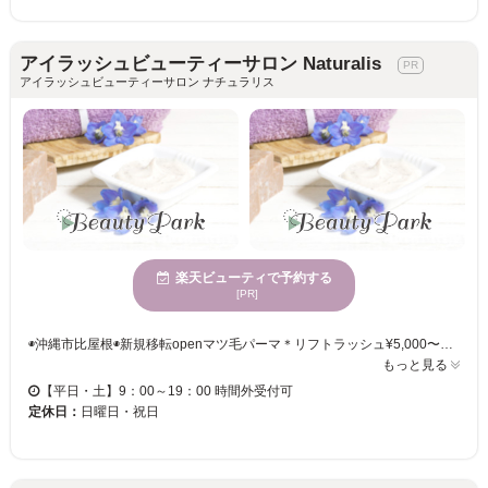
アイラッシュビューティーサロン Naturalis
アイラッシュビューティーサロン ナチュラリス
楽天ビューティで予約する
[PR]
◉沖縄市比屋根◉新規移転openマツ毛パーマ＊リフトラッシュ¥5,000〜☆100本あたりセーブル¥4000〜フラットマット¥4500〜バインドロック¥６０００〜ボリュームラッシュ・メガボリューム・多数メニュー有⭐️他の時間帯をご希望の場合はお電話ください。 《モチが良い》《憧れの美まつ毛へ☆彡》 魅力溢れる大人の上品なスタイルから、可愛く優しい印象を出すスタイルまで、お客様のご要望に合わせてカウンセリング♪持ちの良さを重視し、メイクがラクになるライフスタイルをよりよくできるようにスタイルをご提案させていただきます。 ”こうなりたい！”をお聞かせ下さい☆ライフスタイルに合わせた最適なスタイルをお作りさせて頂きます☆ お好みの本数をお選びください☆彡華やかなフサフサまつげになれる♪ マツエク初心者から上級者の方までお任せください。オシャレなデザインに女子力UP♪♪ オシャレでHappyな毎日を送りませんか？一緒にお客様の魅力を引き出します！
もっと見る
【平日・土】9：00～19：00 時間外受付可
定休日：
日曜日・祝日