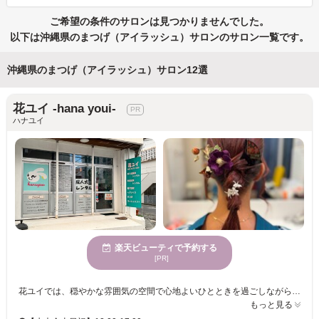
ご希望の条件のサロンは見つかりませんでした。
以下は沖縄県のまつげ（アイラッシュ）サロンのサロン一覧です。
沖縄県のまつげ（アイラッシュ）サロン12選
花ユイ -hana youi-
ハナユイ
楽天ビューティで予約する
[PR]
花ユイでは、穏やかな雰囲気の空間で心地よいひとときを過ごしながら、美しさを引き立てるまつげパーマを体験できます。自然で上品な仕上がりを求める方にぴったりの施術を提供し、ビューラーいらずの毎日の簡単なメイクをサポート。忙しい朝も、鏡を見る度に自信を感じることができるでしょう。マンツーマンの丁寧なカウンセリングで、お客様の目元に合わせた最適なデザインを実現します。幅広いお客様にご利用いただき、居心地の良いプライベート空間でリラックスした時間をお楽しみください。駐車場も完備しており、ご来店を心よりお待ちしております。
もっと見る