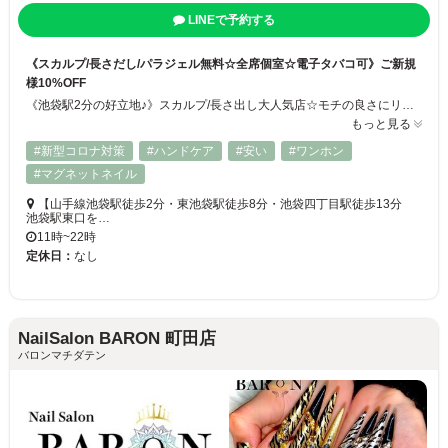
LINEで予約する
《スカルプ/長さだし/パラジェル無料☆全席個室☆電子タバコ可》ご新規
様10%OFF
《池袋駅2分の好立地♪》スカルプ/長さ出し大人気店☆モチの良さにリピーター続出！！高技術スタッフのみ在籍するネイルサロン◎ お席で電子タバコ可能☆パラジェル変更無料☆流行りのデザインはもちろん、あなたの【こだわり】の部分まで読み取り素敵なネイルに仕上げます♪新規ワンカラー→ジェル4,480円 スカルプ8,980円
もっと見る
#新型コロナ対策
#ハンドケア
#安い
#ワンホン
#マグネットネイル
【山手線池袋駅徒歩2分・東池袋駅徒歩8分・池袋四丁目駅徒歩13分
池袋駅東口を…
11時~22時
定休日：
なし
NailSalon BARON 町田店
バロンマチダテン