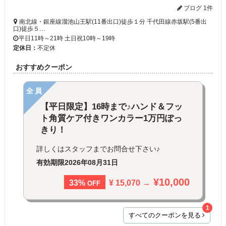
ブログ 1件
南北線・銀座線溜池山王駅(11番出口)徒歩１分 千代田線赤坂駅(5番出
口)徒歩５…
平日11時～21時 土日祝10時～19時
定休日：
不定休
おすすめクーポン
全員
【平日限定】16時まで♪ハンド＆フッ
ト角質ケア付きワンカラー1万円ぽっ
きり！
詳しくはスタッフまでお問合せ下さい♪
有効期限
2026年08月31日
¥10,000
¥ 15,070 →
33%
OFF
1
すべてのクーポンを見る