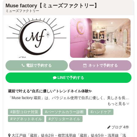
Muse factory【ミューズファクトリー】
ミューズファクトリー
電話で予約する
ネットで予約する
LINEで予約する
蔵前で叶える“自爪に優しい”トレンドネイル体験✨
「Muse factory 蔵前」は、パラジェル使用で自爪に優しく、美しさを長く楽しめるネイルサロンです。200色以上の豊富なカラーとデザインを揃え、シンプルからトレンドまで幅広く対応。さらに、フェイシャルやボディなどのエステメニューを備えたトータルビューティサロンとして、目元から指先までトータルで美をサポートします◎
もっと見る
#新型コロナ対策
#パーソナルカラー診断
#ハンドケア
#マグネットネイル
#グリッターネイル
ブログ 4件
大江戸線「蔵前」徒歩2分・都営浅草線「蔵前」徒歩5分・浅草線「浅