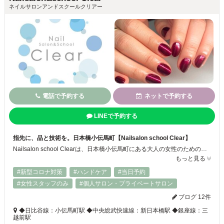
ネイルサロンアンドスクールクリアー
電話で予約する
ネットで予約する
LINEで予約する
指先に、品と技術を。日本橋小伝馬町【Nailsalon school Clear】
Nailsalon school Clearは、日本橋小伝馬町にある大人の女性のためのプライベートネイルサロン＆スクール♪ ジェル・スカルプ・フット・自爪ケアなど多彩なメニューと、爪に優しい施術で、ナチュラルから華やかまで幅広く対応◎ ネイルスクールでは、初心者からプロ志望まで少人数制で丁寧に指導し、資格取得や開業もサポート！ 駅近で通いやすく、美しさと技術の両方を叶えます✨
もっと見る
#新型コロナ対策
#ハンドケア
#当日予約
#女性スタッフのみ
#個人サロン・プライベートサロン
ブログ 12件
◆日比谷線：小伝馬町駅 ◆中央総武快速線：新日本橋駅 ◆銀座線：三
越前駅