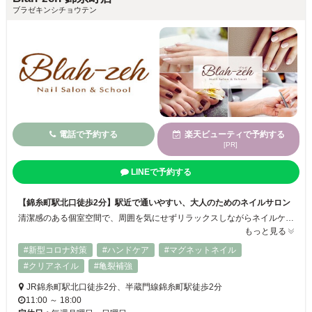
ブラゼキンシチョウテン
電話で予約する
楽天ビューティで予約する
[PR]
LINEで予約する
【錦糸町駅北口徒歩2分】駅近で通いやすい、大人のためのネイルサロン
清潔感のある個室空間で、周囲を気にせずリラックスしながらネイルケアのひと時をお過ごしいただけます。落ち着いた雰囲気で大人のお客様へ向けたサービスを提供しております。 日本ネイリスト協会認定サロンに登録されており、有資格の経験豊富なネイリストが信頼と丁寧なおもてなしでお客様をお迎えいたします。
もっと見る
#新型コロナ対策
#ハンドケア
#マグネットネイル
#クリアネイル
#亀裂補強
JR錦糸町駅北口徒歩2分、半蔵門線錦糸町駅徒歩2分
11:00 ～ 18:00