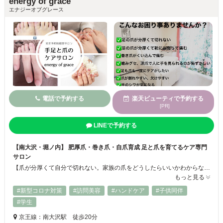
energy of grace
エナジーオブグレース
電話で予約する
楽天ビューティで予約する
[PR]
LINEで予約する
【南大沢・堀ノ内】 肥厚爪・巻き爪・自爪育成 足と爪を育てるケア専門
サロン
【爪が分厚くて自分で切れない。家族の爪をどうしたらいいかわからない】 そんなご相談で来店される方が増えています。 手足の爪の健康は毎日の生活に影響します。爪を噛む癖がある、深爪でコンプレックス、爪が薄く割れやすい、巻き爪や変形爪が気になる等。ケアネイリストが様々なトラブルを継続ケアで健康的な爪へ導きます。
もっと見る
#新型コロナ対策
#訪問美容
#ハンドケア
#子供同伴
#学生
京王線：南大沢駅 徒歩20分