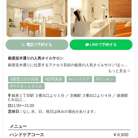
電話で予約する
LINEで予約する
銀座並木通りの人気ネイルサロン
銀座並木通りに位置するアクセス良好の銀座の人気ネイルサロン“ほっと落ち着ける場所”をコンセプトに、丁寧な施術とおもてなしで美爪と癒しをかなえる。ファッション雑誌、各種メディア、電車に当店が掲載されました。ホームページより24時間ネット予約が可能です
もっと見る
#新型コロナ対策
#訪問美容
#ハンドケア
#ワンホン
#マグネットネイル
銀座１丁目駅 ３番出口より１分 ／ 京橋駅 ３番出口より４分 ／ 銀座駅
C８出口…
11:00〜21:00
定休日：
なし 水、日、祝日は休みの場合があります。
メニュー
ハンドケアコース
¥ 6,600