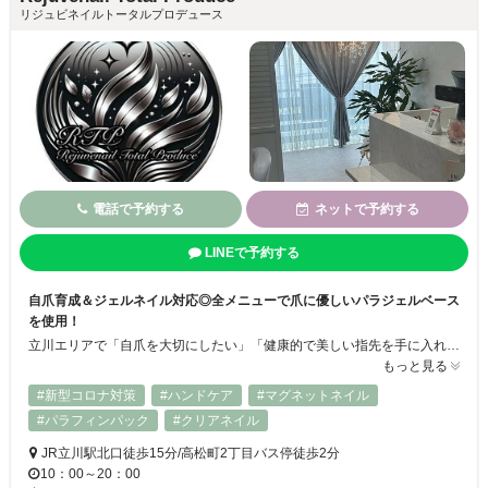
リジュビネイルトータルプロデュース
電話で予約する
ネットで予約する
LINEで予約する
自爪育成＆ジェルネイル対応◎全メニューで爪に優しいパラジェルベース
を使用！
立川エリアで「自爪を大切にしたい」「健康的で美しい指先を手に入れたい」とお考えの方にぴったりなネイルサロン！ サロン名、リジュビネイルとはリジュビネーション「蘇る・再生」を意味します。爪のお悩みを持つお客様に寄り添い、一緒に美爪へとリジュビネーション(蘇る・再生)していくご提案をさせて頂いております★
もっと見る
#新型コロナ対策
#ハンドケア
#マグネットネイル
#パラフィンパック
#クリアネイル
JR立川駅北口徒歩15分/高松町2丁目バス停徒歩2分
10：00～20：00