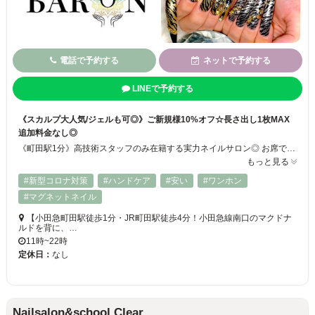
電話で予約する
ネットで予約する
LINEで予約する
《スカルプ大人気/ジェルも可◎》ご新規様10%オフ☆長さ出し1枚MAX
追加料金なし◎
《町田駅1分》高技術スタッフのみ在籍する実力ネイルサロン◎ お席で電子タバコ可能☆パラジェル変更無料☆スカルプ長さ出し◎モチの良さにリピーター続出！！ 流行りのデザインのご提案はもちろん、あなたの【こだわり】の部分まで読み取り素敵なネイルに仕上げます♪新規ワンカラー→ジェル4,480円 スカルプ8,980円
もっと見る
#新型コロナ対策
#ハンドケア
#安い
#ワンホン
#マグネットネイル
【小田急町田駅徒歩1分・JR町田駅徒歩4分！小田急線南口のマクドナ
ルドを背に、…
11時~22時
定休日：
なし
Nailsalon&school Clear