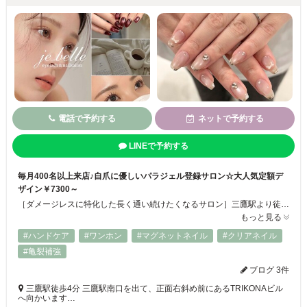
電話で予約する
ネットで予約する
LINEで予約する
毎月400名以上来店♪自爪に優しいパラジェル登録サロン☆大人気定額デ
ザイン￥7300～
［ダメージレスに特化した長く通い続けたくなるサロン］三鷹駅より徒歩4分◎まつ毛に負担をかけないフラットラッシュと、自爪を削らないパラジェルを取り扱い。専門店ならではの正しい技術でお爪やまつ毛を傷ませず、お客様のライフスタイルやお悩み・なりたい雰囲気に合わせたカウンセリングを大切にしています。事前にご相談いただければ同時施術も可能！お気軽にご相談ください♪
もっと見る
#ハンドケア
#ワンホン
#マグネットネイル
#クリアネイル
#亀裂補強
ブログ 3件
三鷹駅徒歩4分 三鷹駅南口を出て、正面右斜め前にあるTRIKONAビル
へ向かいます…