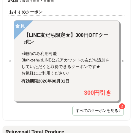
定休日：
毎週月曜日・日曜日
おすすめクーポン
全員
【LINE友だち限定★】300円OFFクー
ポン
※施術のみ利用可能
Blah-zehのLINE公式アカウントの友だち追加を
していただくと取得できるクーポンです★
お気軽にご利用ください♪
有効期限
2026年08月31日
300円引き
2
すべてのクーポンを見る
Rejuvenail Total Produce