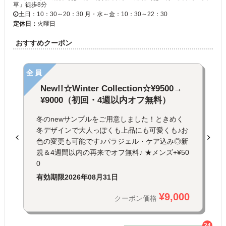
草」徒歩8分
土日：10：30～20：30 月・水～金：10：30～22：30
定休日：
火曜日
おすすめクーポン
全員
New!!☆Winter Collection☆¥9500→
¥9000（初回・4週以内オフ無料）
冬のnewサンプルをご用意しました！ときめく
冬デザインで大人っぽくも上品にも可愛くも♪お
色の変更も可能です♪パラジェル・ケア込み◎新
規＆4週間以内の再来でオフ無料♪ ★メンズ+¥50
0
有効期限
2026年08月31日
¥9,000
クーポン価格
24