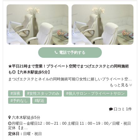
電話で予約する
★平日21時まで営業！プライベート空間でまつげエクステとの同時施術
も◎【六本木駅徒歩5分】
まつげエクステとネイルの同時施術可能◎女性に嬉しいプライベート空間♪スカルプオフはなんと3000円！お得な定額コースもございます♪カラーやデザイン、ネイルパーツの種類も豊富！ストーンを使ったかわいいデザインも◎シンプルに仕上げたい方にはジェルネイルのプランもおすすめです♪夜～21時まで営業！ハンドとフットの同時施術もOK！お仕事で忙しい方にも嬉しいサロンです♪
もっと見る
#深夜
#女性スタッフのみ
#個人サロン・プライベートサロン
#予約なし
#駅近
口コミ 1件
六本木駅徒歩5分
月曜日～金曜日12：00～21：00 土曜日 11：00～19：00／日曜・祝日
定休 【ま…
定休日：
日曜・祝日