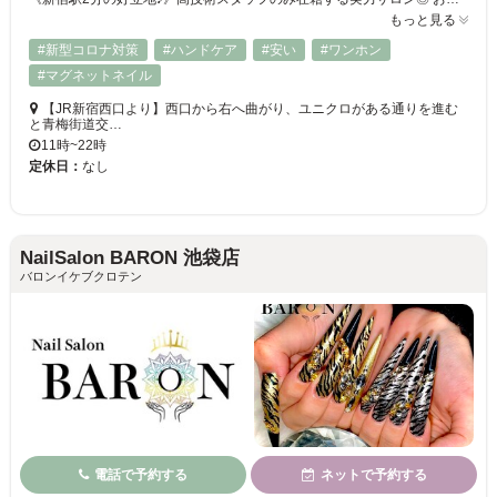
もっと見る
#新型コロナ対策
#ハンドケア
#安い
#ワンホン
#マグネットネイル
【JR新宿西口より】西口から右へ曲がり、ユニクロがある通りを進む
と青梅街道交…
11時~22時
定休日：
なし
NailSalon BARON 池袋店
バロンイケブクロテン
電話で予約する
ネットで予約する