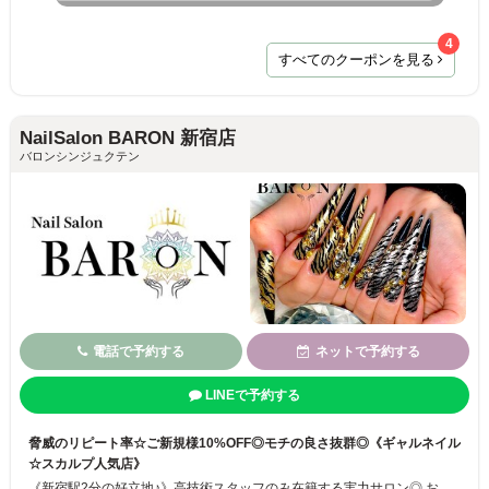
4
すべてのクーポンを見る
NailSalon BARON 新宿店
バロンシンジュクテン
電話で予約する
ネットで予約する
LINEで予約する
脅威のリピート率☆ご新規様10%OFF◎モチの良さ抜群◎《ギャルネイル
☆スカルプ人気店》
《新宿駅2分の好立地♪》高技術スタッフのみ在籍する実力サロン◎ お席で電子タバコ可能☆パラジェル変更無料☆スカルプ/長さ出し☆モチの良さにリピーター続出！！ 流行りのデザインのご提案はもちろん、あなたの【こだわり】の部分まで読み取り素敵なネイルに仕上げます♪新規ワンカラー→ジェル4,480円 スカルプ8,980円