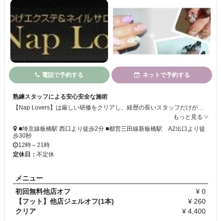
電話で予約する
ネットで予約する
熟練スタッフによる安心安全な施術
【Nap Lovers】は厳しい研修をクリアし、経歴の長いスタッフだけがお客様に施術を行います。しっかりとしたカウンセリングや、厳重な衛生管理を行い、安心・安全なサロンで施術を行います♪
もっと見る
■埼京線板橋駅 西口より徒歩2分 ■都営三田線新板橋駅 A2出口より徒
歩30秒
12時～21時
定休日：
不定休
メニュー
初回無料他店オフ
¥ 0
【フット】他店ジェルオフ(1本)
¥ 260
クリア
¥ 4,400