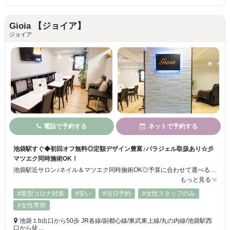
Gioia 【ジョイア】
ジョイア
電話で予約する
ネットで予約する
池袋駅すぐ◆初回オフ無料◎定額デザイン豊富♪パラジェル取扱あり☆彡
マツエク同時施術OK！
池袋駅近サロン♪ネイル＆マツエク同時施術OK◎予算に合わせて選べる定額アートサンプル多数ご用意！！オフィス系、シンプル系からトレンドを取り入れたオシャレなデザインまで幅広くご対応☆彡リーズナブルな価格とお得なクーポンで毎月のネイルチェンジでもお財布に優しい！持ち込み・3Dアートも可能◎カウンセリング重視で初めての方でも安心です◎
もっと見る
#新型コロナ対策
#安い
#当日予約
#女性スタッフのみ
#女性専用
池袋１b出口から50歩 JR各線/副都心線/東武東上線/丸の内線/池袋駅西
口から徒…