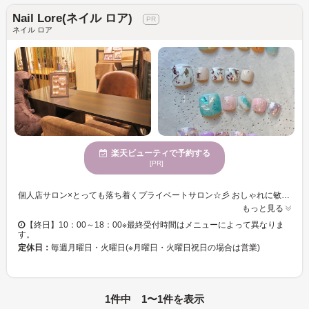
Nail Lore(ネイル ロア)
ネイル ロア
楽天ビューティで予約する
[PR]
個人店サロン×とっても落ち着くプライベートサロン☆彡 おしゃれに敏感な大人女子を経験豊富なネイリストがマンツーマンでキレイな指先に・・・ 定番ネイルだけでなく、ファッションのトレンドに合わせたネイル、特別なイベント用のネイルもぜひ♪ 毎月デザインが追加◎人気のニュアンスネイル、季節に合わせたアートなどなど、豊富なデザインをご用意。 ドライケアによる甘皮ケアまで充実！！ピカピカに輝く美しいネイルアートをお楽しみください。 お客様のご来店お待ちしております♪
もっと見る
【終日】10：00～18：00※最終受付時間はメニューによって異なりま
す。
定休日：
毎週月曜日・火曜日(※月曜日・火曜日祝日の場合は営業)
1件中 1〜1件を表示