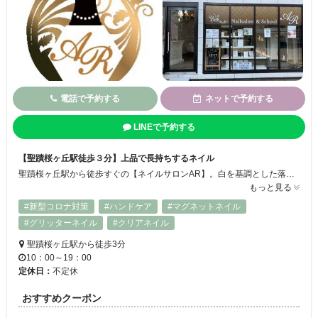
電話で予約する
ネットで予約する
LINEで予約する
【聖蹟桜ヶ丘駅徒歩３分】上品で長持ちするネイル
聖蹟桜ヶ丘駅から徒歩すぐの【ネイルサロンAR】。白を基調とした落ち着いた空間で、シンプルながらも洗練されたデザインと丁寧な施術をご提供しています。ネイル初心者の方にも安心の定額制プランをはじめ、ライフスタイルに合わせた幅広いデザインをご用意。持ちの良さにも定評があり、上品で美しい指先を長くお楽しみいただけます✨
もっと見る
#新型コロナ対策
#ハンドケア
#マグネットネイル
#グリッターネイル
#クリアネイル
聖蹟桜ヶ丘駅から徒歩3分
10：00～19：00
定休日：
不定休
おすすめクーポン