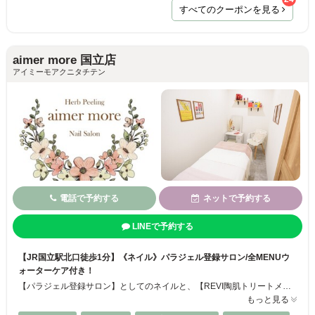
すべてのクーポンを見る
aimer more 国立店
アイミーモアクニタチテン
電話で予約する
ネットで予約する
LINEで予約する
【JR国立駅北口徒歩1分】《ネイル》パラジェル登録サロン/全MENUウ
ォーターケア付き！
【パラジェル登録サロン】としてのネイルと、【REVI陶肌トリートメント専門店】としてのハーブピーリング、それぞれの部門に特化した施術をご提供しています。 専門知識と豊富な経験を持つスタッフが丁寧にカウンセリングを行い、お客様お一人おひとりに合わせたオーダーメイド施術をご提案。 お悩みやご希望は、どんなことでもお気軽にご相談ください♪ あなただけの美しさを引き出すお手伝いをいたします。
もっと見る