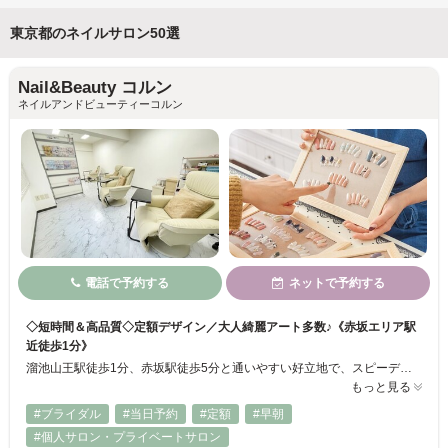
東京都のネイルサロン50選
Nail&Beauty コルン
ネイルアンドビューティーコルン
電話で予約する
ネットで予約する
◇短時間＆高品質◇定額デザイン／大人綺麗アート多数♪《赤坂エリア駅
近徒歩1分》
溜池山王駅徒歩1分、赤坂駅徒歩5分と通いやすい好立地で、スピーディーな施術と高品質なネイルをご提供します◇豊富なデザインとスタッフの技術力に定評あり◎パラフィンパックやスレッディング脱毛を取り入れており、ネイルだけでなく、手先全体を美しく見せることができます♪ケアメニューが豊富！お客様のライフスタイルに合わせてパラジェルもご用意しております！
もっと見る
#ブライダル
#当日予約
#定額
#早朝
#個人サロン・プライベートサロン