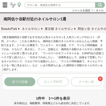
ジャンルを指定
：ネイル
南阿佐ケ谷駅付近のネイルサロン1選
BeautyPark
ネイルサロン
東京都 ネイルサロン
阿佐ヶ谷 ネイルサ
【東京都南阿佐ケ谷駅でおすすめの人気ネイルサロン】人気ランキングや口コミ・評
判、クーポン、こだわり条件から、南阿佐ケ谷駅のネイルサロンがかんたんに検索・予
約できます。クーポンが豊富で、ワンカラー、やり放題、ケア、マツエク同時施術、オ
フのみ、スカルプ、長さ出し、フット、定額など、南阿佐ケ谷駅のネイルサロン自慢の
メニューがお安く受けられます。「ワンカラーのオフィスネイルを、2,000円台の定額コ
ースで安く続けたい」「今日オフのみしたい」「深夜料金なしで、始発まで営業してい
るネイルサロンで、スカルプやり放題がしたい」「マツエク同時施術で、ネイルとマツ
エクを一気に済ませたい」など、いまの気持ちにあった南阿佐ケ谷駅のネイルサロンを
ご紹介します。
0
全ての店舗
ネット予約可
クーポン有
1件中 1〜1件を表示
表示順位は、掲載費用、情報量などから総合的に決定しています。