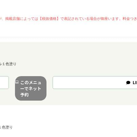
が、掲載店舗によっては【税抜価格】で表記されている場合が御座います。料金つ
ル１色塗り
このメニュ
LI
ーでネット
予約
１色塗り