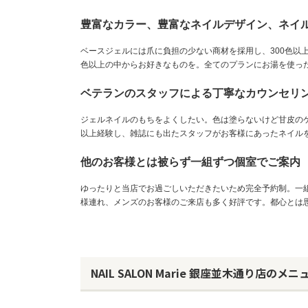
豊富なカラー、豊富なネイルデザイン、ネイ
ベースジェルには爪に負担の少ない商材を採用し、300色以
色以上の中からお好きなものを。全てのプランにお湯を使っ
ベテランのスタッフによる丁寧なカウンセリ
ジェルネイルのもちをよくしたい。色は塗らないけど甘皮の
以上経験し、雑誌にも出たスタッフがお客様にあったネイル
他のお客様とは被らず一組ずつ個室でご案内
ゆったりと当店でお過ごしいただきたいため完全予約制。一
様連れ、メンズのお客様のご来店も多く好評です。都心とは
NAIL SALON Marie 銀座並木通り店のメニ