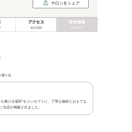
サロンをシェア
ミ
アクセス
採用情報
W
ACCESS
RECRUIT
座並木通り店
落ち着ける場所”をコンセプトに、丁寧な施術とおもてな
に当店が掲載されました。