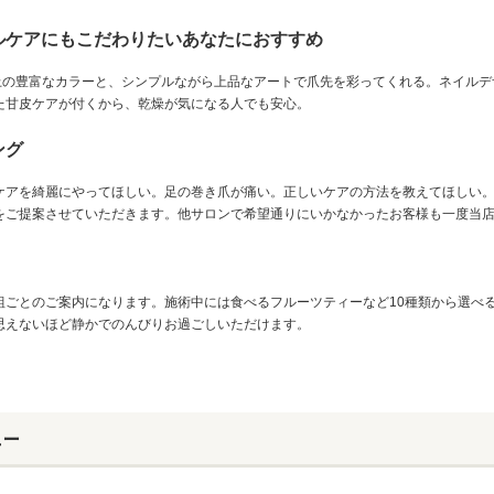
ルケアにもこだわりたいあなたにおすすめ
上の豊富なカラーと、シンプルながら上品なアートで爪先を彩ってくれる。ネイルデザ
た甘皮ケアが付くから、乾燥が気になる人でも安心。
ング
ケアを綺麗にやってほしい。足の巻き爪が痛い。正しいケアの方法を教えてほしい。
をご提案させていただきます。他サロンで希望通りにいかなかったお客様も一度当
組ごとのご案内になります。施術中には食べるフルーツティーなど10種類から選べ
思えないほど静かでのんびりお過ごしいただけます。
ュー