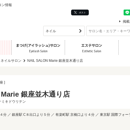
サロン情報
ポスト
掲載
まつげ(アイラッシュ)サロン
エステサロン
Eyelash Salon
Esthetic Salon
 ネイルサロン
NAIL SALON Marie 銀座並木通り店
座 ]
N Marie 銀座並木通り店
ナミキドウリテン
分 ／ 銀座駅 C８出口より５分 ／ 有楽町駅 京橋口より４分 ／ 東京駅 国際フォー