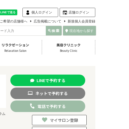
個人ログイン
店舗ログイン
ご希望の店舗様へ
広告掲載について
新規個人会員登録
現在地から探す
リラクゼーション
美容クリニック
Relaxation Salon
Beauty Clinic
LINE
で
予約
する
ネット
で
予約
する
電話
で
予約
する
ラム
マイサロン登録