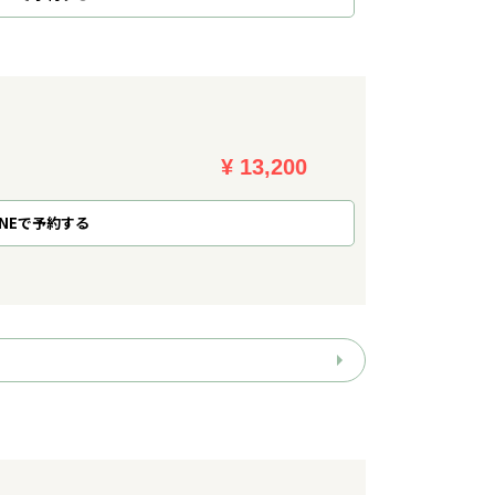
¥ 13,200
NE
で
予約
する