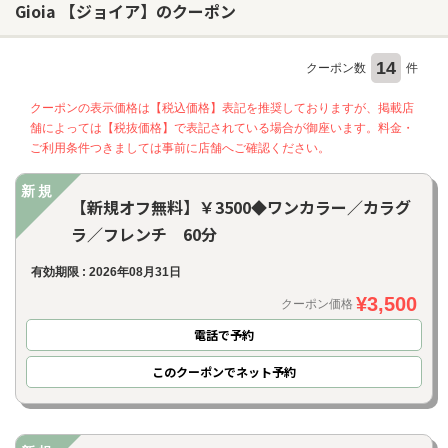
Gioia 【ジョイア】のクーポン
ヘアサロン
14
クーポン数
件
ネイルサロン
クーポンの表示価格は【税込価格】表記を推奨しておりますが、掲載店
舗によっては【税抜価格】で表記されている場合が御座います。料金・
まつげサロン
ご利用条件つきましては事前に店舗へご確認ください。
エステサロン
新規
リラクゼーションサロン
【新規オフ無料】￥3500◆ワンカラー／カラグ
ラ／フレンチ 60分
美容クリニック
有効期限 : 2026年08月31日
ヘアカタログ
¥3,500
クーポン価格
ネイルカタログ
電話で予約
メンズカタログ
このクーポンでネット予約