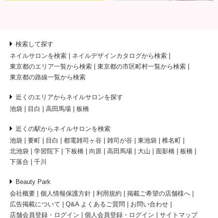
検索して探す
ネイルサロンを検索
ネイルデザインカタログから検索
東京都のエリア一覧から検索
東京都の市区町村一覧から検索
東京都の路線一覧から検索
近くのエリアからネイルサロンを探す
池袋
目白
高田馬場
板橋
近くの駅からネイルサロンを検索
池袋
要町
目白
都電雑司ヶ谷
雑司が谷
東池袋
椎名町
北池袋
学習院下
下板橋
向原
高田馬場
大山
面影橋
板橋
下落合
千川
Beauty Park
会社概要
個人情報保護方針
利用規約
掲載ご希望の店舗様へ
広告掲載について
Q&A よくあるご質問
お問い合わせ
店舗会員登録・ログイン
個人会員登録・ログイン
サイトマップ