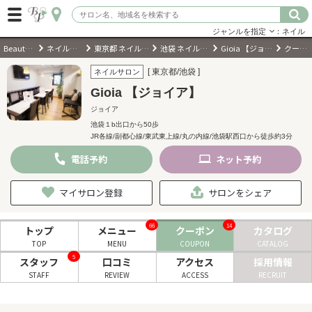
ジャンルを指定
：ネイル
BeautyPark
ネイルサロン
東京都 ネイルサロン
池袋 ネイルサロン
Gioia 【ジョイア】
クーポン
ログイン
[ 東京都/池袋 ]
ネイルサロン
Gioia 【ジョイア】
会員登録
（無料）
ジョイア
池袋１b出口から50歩
JR各線/副都心線/東武東上線/丸の内線/池袋駅西口から徒歩約3分
キーワード検索
電話
予約
ネット
予約
ジャンルを選択
マイサロン登録
サロンをシェア
キーワードで検索
66
14
トップ
メニュー
クーポン
カタログ
TOP
MENU
COUPON
CATALOG
5
スタッフ
口コミ
アクセス
採用情報
STAFF
REVIEW
ACCESS
RECRUIT
近くのサロンを探す
現在地から探す